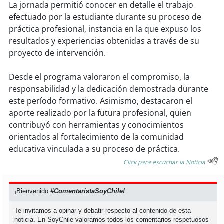
soy
sanantonio
La jornada permitió conocer en detalle el trabajo
efectuado por la estudiante durante su proceso de
soy
chillán
práctica profesional, instancia en la que expuso los
resultados y experiencias obtenidas a través de su
soy
sancarlos
proyecto de intervención.
soy
talcahuano
Desde el programa valoraron el compromiso, la
responsabilidad y la dedicación demostrada durante
soy
concepción
este período formativo. Asimismo, destacaron el
aporte realizado por la futura profesional, quien
soy
coronel
contribuyó con herramientas y conocimientos
orientados al fortalecimiento de la comunidad
educativa vinculada a su proceso de práctica.
soy
arauco
Click para escuchar la Noticia
soy
temuco
¡Bienvenido
#ComentaristaSoyChile!
soy
valdivia
Te invitamos a opinar y debatir respecto al contenido de esta
noticia. En SoyChile valoramos todos los comentarios respetuosos
soy
osorno