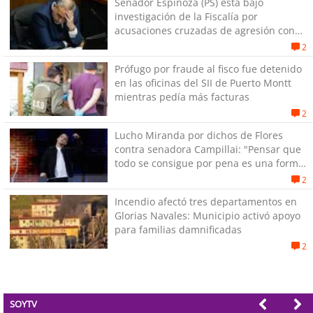
Senador Espinoza (PS) está bajo
investigación de la Fiscalía por
acusaciones cruzadas de agresión con
su pareja
2
Prófugo por fraude al fisco fue detenido
en las oficinas del SII de Puerto Montt
mientras pedía más facturas
2
Lucho Miranda por dichos de Flores
contra senadora Campillai: "Pensar que
todo se consigue por pena es una forma
de quitar dignidad"
2
Incendio afectó tres departamentos en
Glorias Navales: Municipio activó apoyo
para familias damnificadas
2
SOYTV