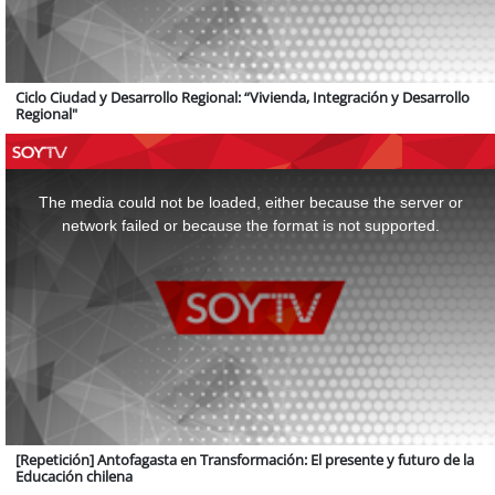
Ciclo Ciudad y Desarrollo Regional: “Vivienda, Integración y Desarrollo
Regional"
This
is
a
The media could not be loaded, either because the server or
modal
window.
network failed or because the format is not supported.
[Repetición] Antofagasta en Transformación: El presente y futuro de la
Educación chilena