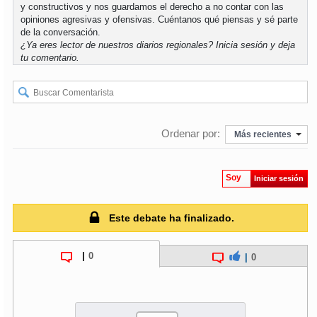
y constructivos y nos guardamos el derecho a no contar con las
opiniones agresivas y ofensivas. Cuéntanos qué piensas y sé parte
soy
puertomontt
de la conversación.
¿Ya eres lector de nuestros diarios regionales?
Inicia sesión
y deja
tu comentario.
soy
chiloé
Ordenar por:
Más recientes
Soy
Iniciar sesión
Este debate ha finalizado.
|
0
|
0