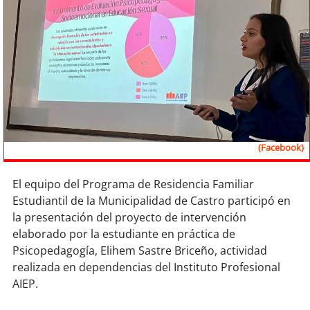
Sostenibilidad
soy
chile
soy
arica
soy
iquique
soy
calama
(Facebook)
soy
antofagasta
El equipo del Programa de Residencia Familiar
Estudiantil de la Municipalidad de Castro participó en
soy
copiapó
la presentación del proyecto de intervención
elaborado por la estudiante en práctica de
soy
valparaíso
Psicopedagogía, Elihem Sastre Briceño, actividad
realizada en dependencias del Instituto Profesional
soy
quillota
AIEP.