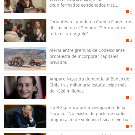
exuniformados condenados tras
estallido social
5
Feriantes responden a Camila Flores tras
discusión en el Senado: “Ser mujer de
feria es un orgullo”
4
Alerta entre gremios de Codelco ante
propuesta de incorporar capitales
privados
4
Amparo Noguera demanda al Banco de
Chile tras millonaria estafa: exige más
de $528 millones
3
Fidel Espinoza por investigación de la
Fiscalía: "No existió de parte de nadie
ningún acto de violencia física ni verbal"
3