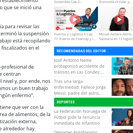
l establecimiento
Sostenible Cap.2:
Economía circular y
Educación ambiental y
desarrollo regional
o que se inició una
formación de capacidades
técnicas
a para revisar las
eterminó la suspensión
Puertos y Logística II Cap
Minsal declara Alerta
77: Puerto de Chancay y la
Sanitaria en 13 regio
rabajo está recopilando
competitividad de Chile
por virus hanta
fiscalizados en el
RECOMENDADAS DEL EDITOR
José Antonio Neme
protagonizó accidente de
o-profesional de
tránsito en Las Condes:
e centran
Colisionó con un
 nivel y, por ende, nos
Tras una larga
motociclista
enfermedad: Fallece Jorge
gamos un buen trabajo
Messi, padre del astro
ingún enfermo”.
argentino
DEPORTES
tiene que ver con la
La Federación Noruega de
rea de alimentos; de la
Fútbol pide la renuncia
tización externa,
inmediata de Infantino
e alrededor hay
Deportes Antofagasta