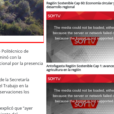
Región Sostenible Cap 60: Economía circular 
desarrollo regional
This
is
a
The media could not be loaded, eithe
modal
window.
because the server or network failed 
because the format is not supported
 Politécnico de
minó con la
ional por la presencia
Antofagasta Región Sostenible Cap 1: avance 
agricultura en la región
de la Secretaría
This
l Trabajo en la
is
a
The media could not be loaded, eithe
bservaciones los
modal
window.
because the server or network failed 
because the format is not supported
 explicó que “ayer