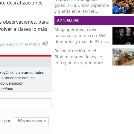
e desratizaciones
goleó 3-0 a Unión Española
y queda en el tercer
puesto de la Liga del
ACTUALIDAD
as observaciones, para
Ascenso
olver a clases lo más
Megaoperativo a nivel
nacional culmina con 656
detenidos y más de 33 mil
 para escuchar la Noticia
controles realizados
Reconstrucción en el
Biobío: fondos de ley se
entregan en septiembre y
obras concluirán en 2028
n SoyChile valoramos todos
 a no contar con las
 conversación.
entario.
r por:
Más recientes