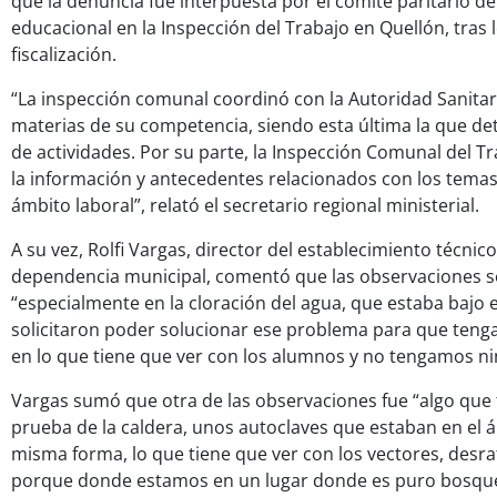
que la denuncia fue interpuesta por el comité paritario de
educacional en la Inspección del Trabajo en Quellón, tras l
fiscalización.
“La inspección comunal coordinó con la Autoridad Sanitari
materias de su competencia, siendo esta última la que d
de actividades. Por su parte, la Inspección Comunal del T
la información y antecedentes relacionados con los temas 
ámbito laboral”, relató el secretario regional ministerial.
A su vez, Rolfi Vargas, director del establecimiento técnic
dependencia municipal, comentó que las observaciones s
“especialmente en la cloración del agua, que estaba bajo el
solicitaron poder solucionar ese problema para que ten
en lo que tiene que ver con los alumnos y no tengamos n
Vargas sumó que otra de las observaciones fue “algo que 
prueba de la caldera, unos autoclaves que estaban en el á
misma forma, lo que tiene que ver con los vectores, desra
porque donde estamos en un lugar donde es puro bosqu