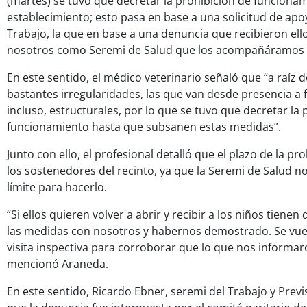
(martes) se tuvo que decretar la prohibición de funcionam
establecimiento; esto pasa en base a una solicitud de apo
Trabajo, la que en base a una denuncia que recibieron ellos
nosotros como Seremi de Salud que los acompañáramos en 
En este sentido, el médico veterinario señaló que “a raíz 
bastantes irregularidades, las que van desde presencia a 
incluso, estructurales, por lo que se tuvo que decretar la 
funcionamiento hasta que subsanen estas medidas”.
Junto con ello, el profesional detalló que el plazo de la p
los sostenedores del recinto, ya que la Seremi de Salud 
límite para hacerlo.
“Si ellos quieren volver a abrir y recibir a los niños tien
las medidas con nosotros y habernos demostrado. Se vue
visita inspectiva para corroborar que lo que nos informa
mencionó Araneda.
En este sentido, Ricardo Ebner, seremi del Trabajo y Previ