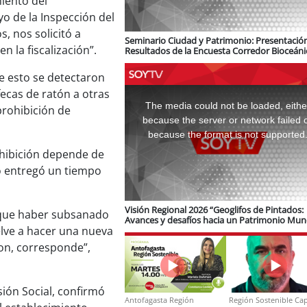
iento del
yo de la Inspección del
, nos solicitó a
Seminario Ciudad y Patrimonio: Presentació
la fiscalización”.
Resultados de la Encuesta Corredor Bioceáni
logística e infraestructura ferroviaria
de esto se detectaron
This
fecas de ratón a otras
is
a
The media could not be loaded, eithe
prohibición de
modal
window.
because the server or network failed 
because the format is not supported
rohibición depende de
no entregó un tiempo
Visión Regional 2026 “Geoglifos de Pintados:
en que haber subsanado
Avances y desafíos hacia un Patrimonio Mun
lve a hacer una nueva
de Unesco”
ron, corresponde”,
sión Social, confirmó
Antofagasta Región
Región Sostenible Cap