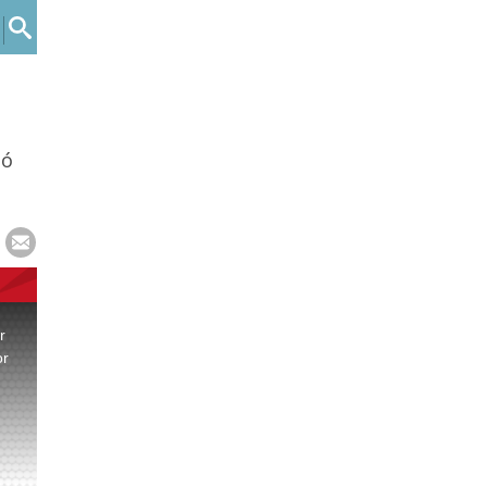
có
r
or
.