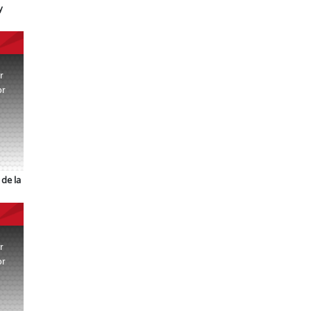
y
r
or
.
de la
r
or
.