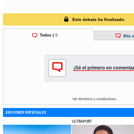
Este debate ha finalizado.
Todos
|
0
Más m
¡Sé el primero en comentar
Ver términos y condiciones
EDICIONES ESPECIALES
 CHILE
ELECTROLUX
MUTUA