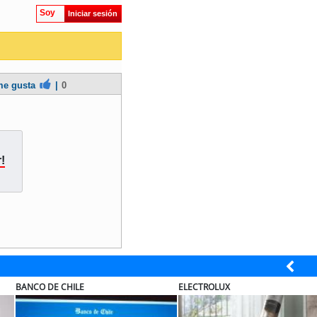
Soy
Iniciar sesión
e gusta
|
0
!
L
ELECTROLUX
JAC S