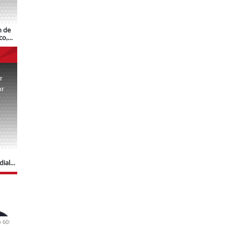
n de
co,
r
or
.
dial
 60: