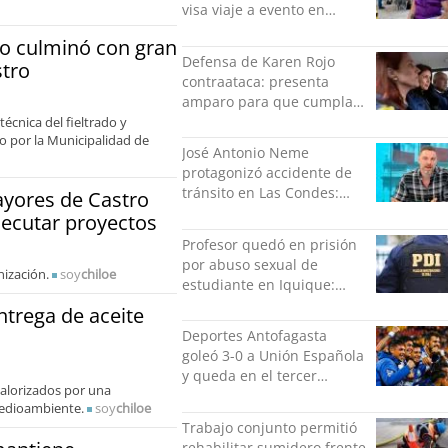
visa viaje a evento en
México: comparó
do culminó con gran
grabación con abuso
Defensa de Karen Rojo
stro
sexual infantil
contraataca: presenta
amparo para que cumpla
el resto de su pena en
técnica del fieltrado y
 por la Municipalidad de
libertad
José Antonio Neme
protagonizó accidente de
tránsito en Las Condes:
yores de Castro
Colisionó con un
jecutar proyectos
motociclista
Profesor quedó en prisión
por abuso sexual de
nización.
soy
chiloe
estudiante en Iquique:
grabó los hechos
ntrega de aceite
Deportes Antofagasta
goleó 3-0 a Unión Española
y queda en el tercer
 valorizados por una
puesto de la Liga del
 medioambiente.
soy
chiloe
Ascenso
Trabajo conjunto permitió
rehabilitar sumidero frente