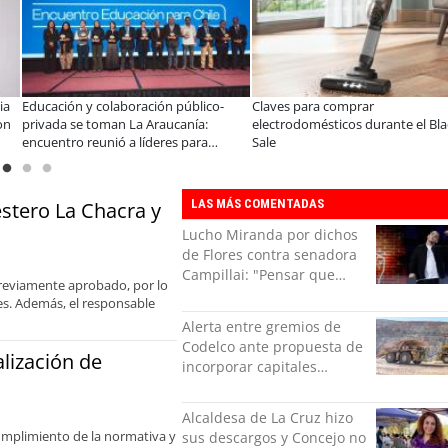
os de la Ley Karin:
¿Qué buscan hoy las familias en la
JAC re
istas afirman que el desafío es
tecnología para el hogar?
en el 
ar un cambio cultural en las
preci
aciones
LAS MÁS COMENTADAS
stero La Chacra y
Lucho Miranda por dichos
de Flores contra senadora
Campillai: "Pensar que
previamente aprobado, por lo
todo se consigue por pena
es. Además, el responsable
es una forma de quitar
Alerta entre gremios de
dignidad"
Codelco ante propuesta de
alización de
incorporar capitales
privados
Alcaldesa de La Cruz hizo
 cumplimiento de la normativa y
sus descargos y Concejo no