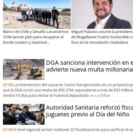
 y colaboración público-
Claves para comprar
A dos añ
e toman La Araucanía:
electrodomésticos durante el Black
especial
 reunió a líderes para
Sale
consolid
as brechas y oportunidades
organiz
DGA sanciona intervención en e
advierte nueva multa millonaria
07-08
La intervención del cauce en Castro fue ejecutada sin un proyecto 
que la DGA cursó una multa de 455 UTM, equivalente a más de $32 millon
tendrá 15 días para retirar el material depositado.
soy
chiloe
Autoridad Sanitaria reforzó fisc
juguetes previo al Día del Niño
07-08
A nivel regional se han realizado 22 fiscalizaciones para verificar el