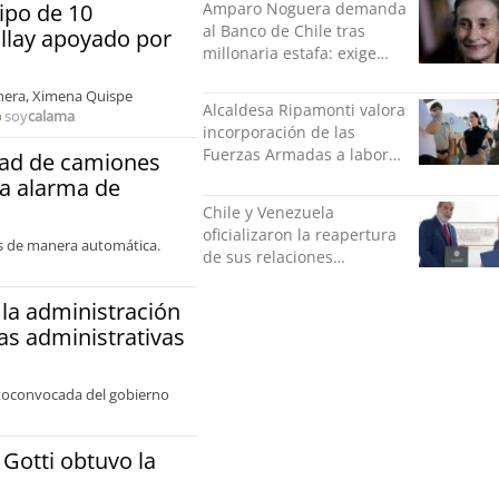
Amparo Noguera demanda
ipo de 10
al Banco de Chile tras
illay apoyado por
millonaria estafa: exige
más de $528 millones
inera, Ximena Quispe
Alcaldesa Ripamonti valora
soy
calama
incorporación de las
Fuerzas Armadas a labores
dad de camiones
de seguridad y pide
a alarma de
“responsabilidad política”
Chile y Venezuela
oficializaron la reapertura
ros de manera automática.
de sus relaciones
consulares
la administración
tas administrativas
utoconvocada del gobierno
Gotti obtuvo la