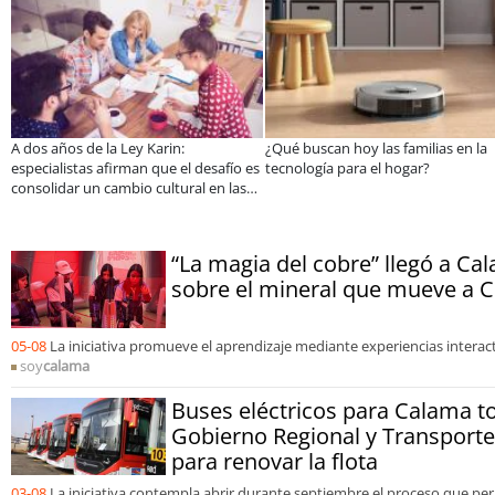
¿Qué buscan hoy las familias en la
JAC renueva el Sunray y se con
fío es
tecnología para el hogar?
en el minibús con la mejor rel
 las
precio-equipamiento
“La magia del cobre” llegó a C
sobre el mineral que mueve a C
05-08
La iniciativa promueve el aprendizaje mediante experiencias interacti
soy
calama
Buses eléctricos para Calama 
Gobierno Regional y Transport
para renovar la flota
03-08
La iniciativa contempla abrir durante septiembre el proceso que pe