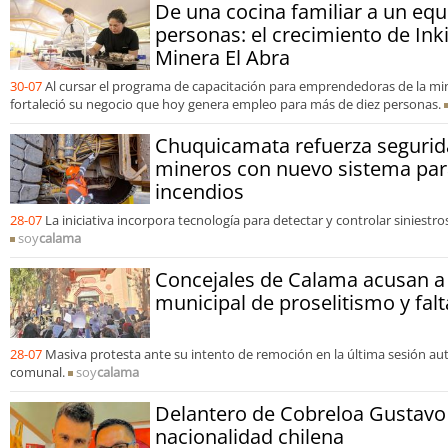
De una cocina familiar a un equ
personas: el crecimiento de Ink
Minera El Abra
30-07
Al cursar el programa de capacitación para emprendedoras de la m
fortaleció su negocio que hoy genera empleo para más de diez personas.
Chuquicamata refuerza seguri
mineros con nuevo sistema par
incendios
28-07
La iniciativa incorpora tecnología para detectar y controlar siniest
soy
calama
Concejales de Calama acusan a 
municipal de proselitismo y fal
28-07
Masiva protesta ante su intento de remoción en la última sesión a
comunal.
soy
calama
Delantero de Cobreloa Gustavo 
nacionalidad chilena