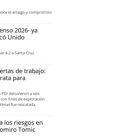
onoce el arraigo y compromiso
censo 2026- ya
icó Unido
ar 4-2 a Santa Cruz.
rtas de trabajo:
rata para
a PDI detuvieron a seis
con fines de explotación
ctimas fue rescatada.
a los riesgos en
adomiro Tomic