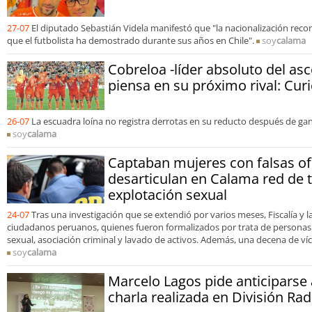
27-07
El diputado Sebastián Videla manifestó que "la nacionalización rec
que el futbolista ha demostrado durante sus años en Chile".
soy
calama
Cobreloa -líder absoluto del as
piensa en su próximo rival: Cur
26-07
La escuadra loína no registra derrotas en su reducto después de gan
soy
calama
Captaban mujeres con falsas ofe
desarticulan en Calama red de t
explotación sexual
24-07
Tras una investigación que se extendió por varios meses, Fiscalía y l
ciudadanos peruanos, quienes fueron formalizados por trata de personas 
sexual, asociación criminal y lavado de activos. Además, una decena de ví
soy
calama
Marcelo Lagos pide anticiparse 
charla realizada en División R