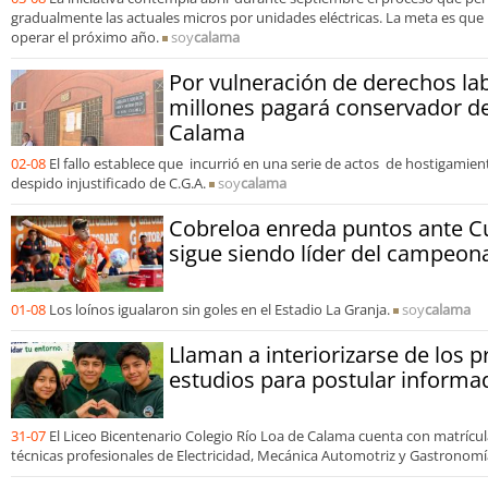
gradualmente las actuales micros por unidades eléctricas. La meta es que
operar el próximo año.
soy
calama
Por vulneración de derechos la
millones pagará conservador de
Calama
02-08
El fallo establece que incurrió en una serie de actos de hostigamient
despido injustificado de C.G.A.
soy
calama
Cobreloa enreda puntos ante Cu
sigue siendo líder del campeon
01-08
Los loínos igualaron sin goles en el Estadio La Granja.
soy
calama
Llaman a interiorizarse de los 
estudios para postular informa
31-07
El Liceo Bicentenario Colegio Río Loa de Calama cuenta con matrícula
técnicas profesionales de Electricidad, Mecánica Automotriz y Gastronomí