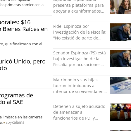
 las primeras comiencen a
presenta plataforma para
apoyar a exuniformados
condenados tras estallido
borales: $16
social
Fidel Espinoza por
 Bienes Raíces en
investigación de la Fiscalía:
"No existió de parte de
nadie ningún acto de
o, que finalizaron con el
violencia física ni verbal"
Senador Espinoza (PS) está
bajo investigación de la
ricó Unido, pero
Fiscalía por acusaciones
ato
cruzadas de agresión con
su pareja
Matrimonio y sus hijas
fueron intimidados al
interior de su vivienda en
programas de
Puente Alto
do al SAE
Detienen a sujeto acusado
de amenazar a
 limitada en las carreras
funcionarios de PDI y
a.
soy
calama
Carabineros en Laguna
Verde