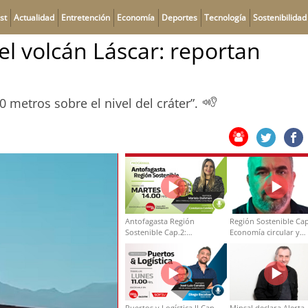
st
Actualidad
Entretención
Economía
Deportes
Tecnología
Sostenibilidad
el volcán Láscar: reportan
 metros sobre el nivel del cráter”.
Antofagasta Región
Región Sostenible Cap
Sostenible Cap.2:
Economía circular y
Educación ambiental y
desarrollo regional
formación de capacidades
técnicas
Puertos y Logística II Cap
Minsal declara Alerta