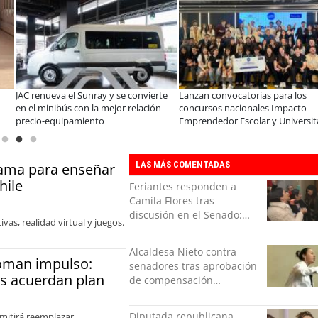
vierte
Lanzan convocatorias para los
Beca Indígena de Minera El 
ación
concursos nacionales Impacto
apoya a joven de Toconce q
Emprendedor Escolar y Universitario
proyecta su futuro en la min
LAS MÁS COMENTADAS
alama para enseñar
hile
Feriantes responden a
Camila Flores tras
discusión en el Senado:
vas, realidad virtual y juegos.
“Ser mujer de feria es un
orgullo”
Alcaldesa Nieto contra
toman impulso:
senadores tras aprobación
es acuerdan plan
de compensación
municipal: "Gobierno
indolente"
Diputada republicana
rmitirá reemplazar