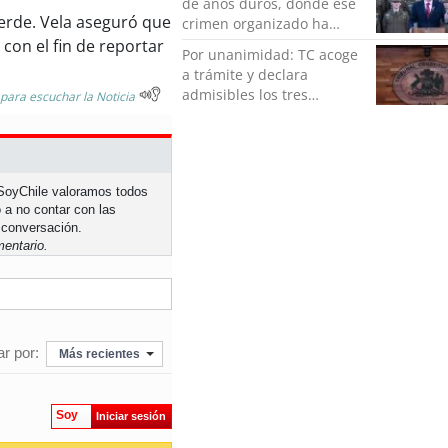
de años duros, donde ese
verde. Vela aseguró que
crimen organizado ha
ocupado un lugar que no
con el fin de reportar
Por unanimidad: TC acoge
le corresponde”
a trámite y declara
admisibles los tres
 para escuchar la Noticia
requerimientos de la
oposición contra la
megarreforma
n SoyChile valoramos todos
 a no contar con las
 conversación.
entario.
r por:
Más recientes
Soy
Iniciar sesión