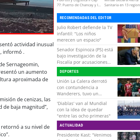
77: Puerto de Chancay y la
Sanitaria en 13 regio
competitividad de Chile
por virus hanta
RECOMENDADAS DEL EDITOR
Julio Robert defiende la TV
infantil: "Los niños
merecen un espacio"
sentó actividad inusual
Senador Espinoza (PS) está
 informó .
bajo investigación de la
Fiscalía por acusaciones
a de Sernageomin,
cruzadas de agresión con
“presentó un aumento
DEPORTES
su pareja
altura aproximada de
Unión La Calera derrotó
con contundencia a
Wanderers, tuvo un
isión de cenizas, las
respiro y clasificó en Copa
'Diablas' van al Mundial
Chile
d de baja magnitud”,
con la idea de quedar
"entre las ocho primeras"
ACTUALIDAD
n retornó a su nivel de
co”.
Presidente Kast: “Venimos