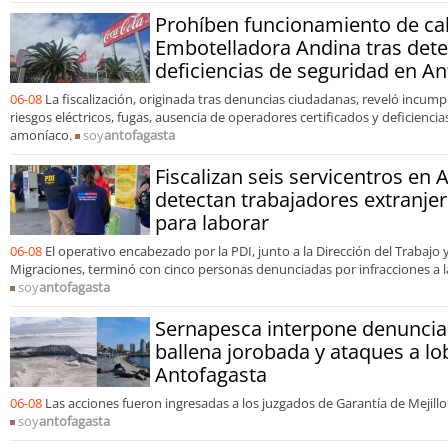
Prohíben funcionamiento de ca
Embotelladora Andina tras dete
deficiencias de seguridad en A
06-08
La fiscalización, originada tras denuncias ciudadanas, reveló incum
riesgos eléctricos, fugas, ausencia de operadores certificados y deficienc
amoníaco.
soy
antofagasta
Fiscalizan seis servicentros en 
detectan trabajadores extranjer
para laborar
06-08
El operativo encabezado por la PDI, junto a la Dirección del Trabajo y
Migraciones, terminó con cinco personas denunciadas por infracciones a la
soy
antofagasta
Sernapesca interpone denuncia
ballena jorobada y ataques a l
Antofagasta
06-08
Las acciones fueron ingresadas a los juzgados de Garantía de Mejillon
soy
antofagasta