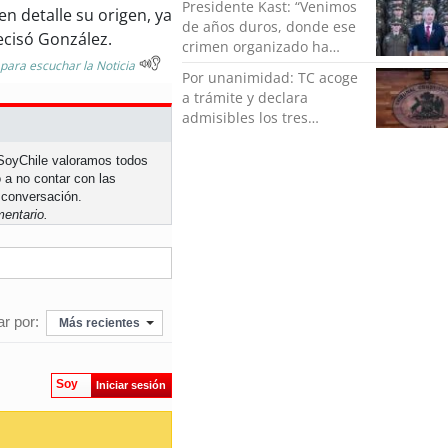
Presidente Kast: “Venimos
n detalle su origen, ya
de años duros, donde ese
ecisó González.
crimen organizado ha
ocupado un lugar que no
 para escuchar la Noticia
Por unanimidad: TC acoge
le corresponde”
a trámite y declara
admisibles los tres
requerimientos de la
oposición contra la
n SoyChile valoramos todos
megarreforma
 a no contar con las
 conversación.
entario.
r por:
Más recientes
Soy
Iniciar sesión