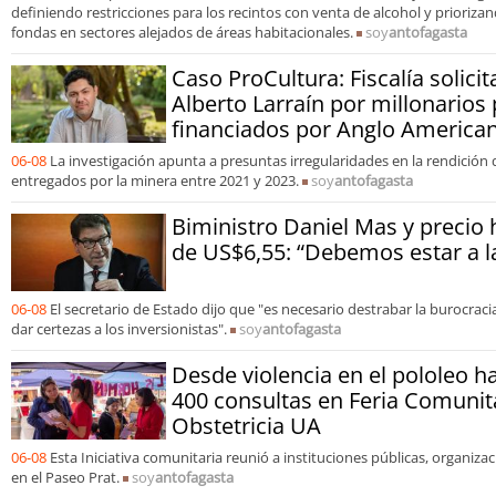
definiendo restricciones para los recintos con venta de alcohol y prioriz
fondas en sectores alejados de áreas habitacionales.
soy
antofagasta
Caso ProCultura: Fiscalía solicit
Alberto Larraín por millonarios
financiados por Anglo America
06-08
La investigación apunta a presuntas irregularidades en la rendición
entregados por la minera entre 2021 y 2023.
soy
antofagasta
Biministro Daniel Mas y precio 
de US$6,55: “Debemos estar a la
06-08
El secretario de Estado dijo que "es necesario destrabar la burocracia
dar certezas a los inversionistas".
soy
antofagasta
Desde violencia en el pololeo ha
400 consultas en Feria Comunit
Obstetricia UA
06-08
Esta Iniciativa comunitaria reunió a instituciones públicas, organiza
en el Paseo Prat.
soy
antofagasta