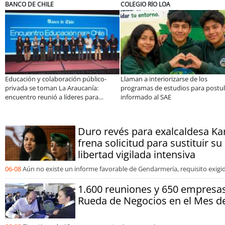
ELECTROLUX
MUTUAL
n equipo de
Claves para comprar
A dos años de la Ley Kari
 de Inkillay
electrodomésticos durante el Black
especialistas afirman que
ra
Sale
consolidar un cambio cul
organizaciones
Duro revés para exalcaldesa Kar
frena solicitud para sustituir s
libertad vigilada intensiva
06-08
Aún no existe un informe favorable de Gendarmería, requisito exigido
1.600 reuniones y 650 empresa
Rueda de Negocios en el Mes de