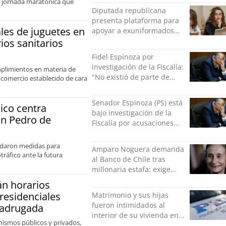
a jornada maratónica que
indolente"
Diputada republicana
presenta plataforma para
ales de juguetes en
apoyar a exuniformados
condenados tras estallido
os sanitarios
social
Fidel Espinoza por
investigación de la Fiscalía:
mplimientos en materia de
"No existió de parte de
l comercio establecido de cara
nadie ningún acto de
violencia física ni verbal"
Senador Espinoza (PS) está
ico centra
bajo investigación de la
an Pedro de
Fiscalía por acusaciones
cruzadas de agresión con
su pareja
ordaron medidas para
Amparo Noguera demanda
ráfico ante la futura
al Banco de Chile tras
millonaria estafa: exige
más de $528 millones
n horarios
 residenciales
Matrimonio y sus hijas
fueron intimidados al
 madrugada
interior de su vivienda en
anismos públicos y privados,
Puente Alto