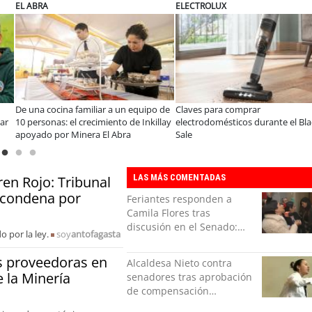
ELECTROLUX
JAC SUNRAY
n:
¿Qué buscan hoy las familias en la
JAC renueva el Sunray 
 el desafío es
tecnología para el hogar?
en el minibús con la m
tural en las
precio-equipamiento
LAS MÁS COMENTADAS
en Rojo: Tribunal
u condena por
Feriantes responden a
Camila Flores tras
discusión en el Senado:
 por la ley.
soy
antofagasta
“Ser mujer de feria es un
orgullo”
s proveedoras en
Alcaldesa Nieto contra
 la Minería
senadores tras aprobación
de compensación
municipal: "Gobierno