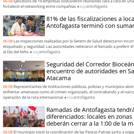
06-08
Ejecutivos de 19 empresas sostuvieron reuniones cara a cara en un
fortaleció el networking entre compañías.
soy
antofagasta
81% de las fiscalizaciones a loc
Antofagasta terminó con sumari
06-08
Las inspecciones realizadas por la Seremi de Salud detectaron incu
etiquetado y seguridad. Las autoridades reiteraron el llamado a preferir e
al Día del Niño.
soy
antofagasta
Seguridad del Corredor Bioceán
encuentro de autoridades en S
Atacama
06-08
Representantes de instituciones públicas, policías y municipios ab
enfrentar amenazas como el crimen organizado, el contrabando y el narcot
operación de la ruta internacional.
soy
antofagasta
Ramadas de Antofagasta tendrá
diferenciados: locales en zonas
deberán cerrar a la 1:00 de la
06-08
El municipio inició la coordinación de las Fiestas Patrias junto a org