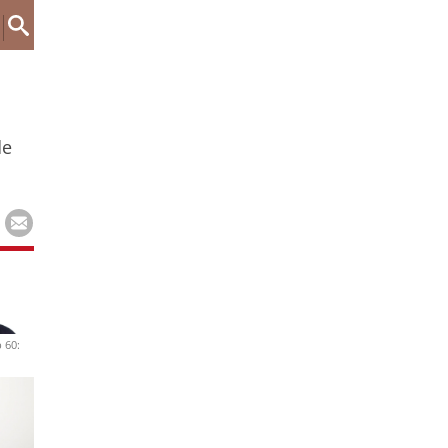
de
 60: