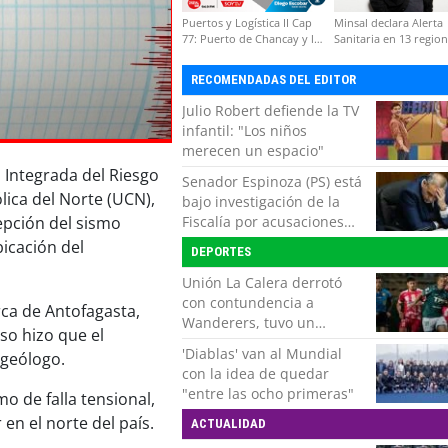
Puertos y Logística II Cap
Minsal declara Alerta
77: Puerto de Chancay y la
Sanitaria en 13 regio
competitividad de Chile
por virus hanta
RECOMENDADAS DEL EDITOR
Julio Robert defiende la TV
infantil: "Los niños
merecen un espacio"
n Integrada del Riesgo
Senador Espinoza (PS) está
lica del Norte (UCN),
bajo investigación de la
Fiscalía por acusaciones
epción del sismo
cruzadas de agresión con
bicación del
DEPORTES
su pareja
Unión La Calera derrotó
con contundencia a
rca de Antofagasta,
Wanderers, tuvo un
so hizo que el
respiro y clasificó en Copa
'Diablas' van al Mundial
 geólogo.
Chile
con la idea de quedar
"entre las ocho primeras"
o de falla tensional,
en el norte del país.
ACTUALIDAD