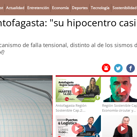
st
Actualidad
Entretención
Economía
Deportes
Tecnología
Sostenibilidad
ofagasta: "su hipocentro casi
anismo de falla tensional, distinto al de los sismos 
Antofagasta Región
Región Sostenible Cap
Sostenible Cap.2:
Economía circular y
Educación ambiental y
desarrollo regional
formación de capacidades
técnicas