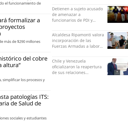
ando el funcionamiento de
Detienen a sujeto acusado
de amenazar a
ará formalizar a
funcionarios de PDI y
 proyectos
Carabineros en Laguna
Verde
n
Alcaldesa Ripamonti valora
incorporación de las
 de más de $290 millones
Fuerzas Armadas a labores
de seguridad y pide
histórico del cobre
“responsabilidad política”
Chile y Venezuela
 altura”
oficializaron la reapertura
de sus relaciones
consulares
, simplificar los procesos y
sta patologías ITS:
aria de Salud de
ciones sociales y estudiantes