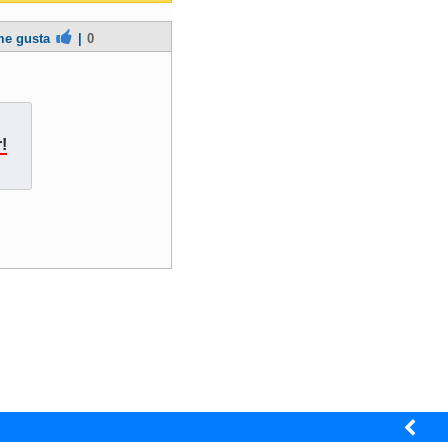
e gusta
|
0
!