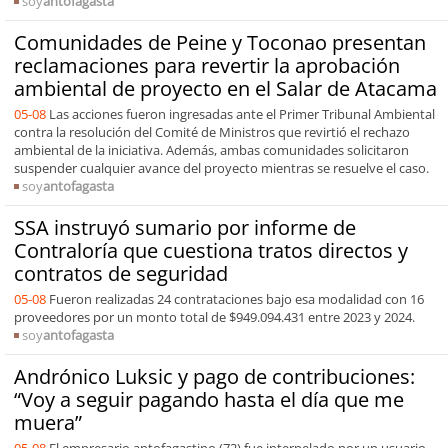
soy
antofagasta
Comunidades de Peine y Toconao presentan
reclamaciones para revertir la aprobación
ambiental de proyecto en el Salar de Atacama
05-08
Las acciones fueron ingresadas ante el Primer Tribunal Ambiental
contra la resolución del Comité de Ministros que revirtió el rechazo
ambiental de la iniciativa. Además, ambas comunidades solicitaron
suspender cualquier avance del proyecto mientras se resuelve el caso.
soy
antofagasta
SSA instruyó sumario por informe de
Contraloría que cuestiona tratos directos y
contratos de seguridad
05-08
Fueron realizadas 24 contrataciones bajo esa modalidad con 16
proveedores por un monto total de $949.094.431 entre 2023 y 2024.
soy
antofagasta
Andrónico Luksic y pago de contribuciones:
“Voy a seguir pagando hasta el día que me
muera”
05-08
El empresario antofagastino (72) fue interpelado por un usuario