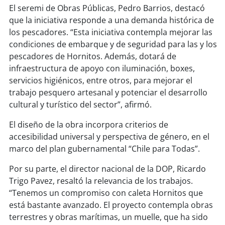
soy
sanantonio
El seremi de Obras Públicas, Pedro Barrios, destacó
que la iniciativa responde a una demanda histórica de
soy
chillán
los pescadores. “Esta iniciativa contempla mejorar las
condiciones de embarque y de seguridad para las y los
soy
sancarlos
pescadores de Hornitos. Además, dotará de
infraestructura de apoyo con iluminación, boxes,
soy
talcahuano
servicios higiénicos, entre otros, para mejorar el
trabajo pesquero artesanal y potenciar el desarrollo
soy
concepción
cultural y turístico del sector”, afirmó.
El diseño de la obra incorpora criterios de
soy
coronel
accesibilidad universal y perspectiva de género, en el
marco del plan gubernamental “Chile para Todas”.
soy
arauco
Por su parte, el director nacional de la DOP, Ricardo
soy
temuco
Trigo Pavez, resaltó la relevancia de los trabajos.
“Tenemos un compromiso con caleta Hornitos que
soy
valdivia
está bastante avanzado. El proyecto contempla obras
terrestres y obras marítimas, un muelle, que ha sido
soy
osorno