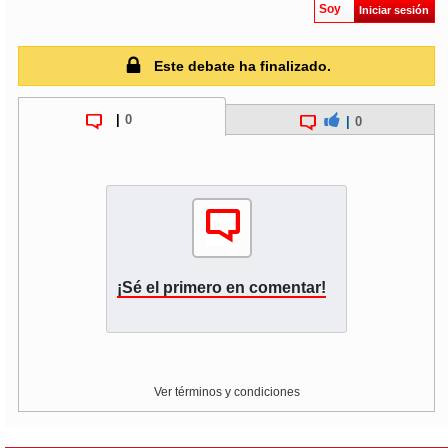
Soy
Iniciar sesión
Este debate ha finalizado.
|
0
|
0
¡Sé el primero en comentar!
Ver términos y condiciones