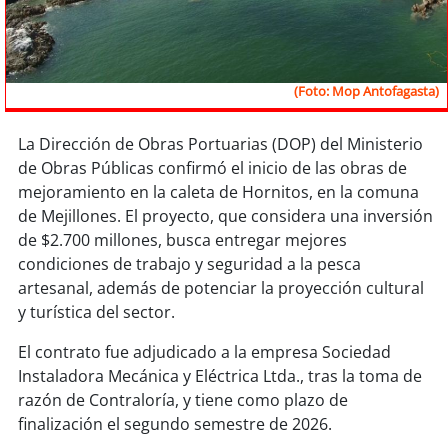
Sostenibilidad
soy
chile
(Foto: Mop Antofagasta)
soy
arica
La Dirección de Obras Portuarias (DOP) del Ministerio
soy
iquique
de Obras Públicas confirmó el inicio de las obras de
mejoramiento en la caleta de Hornitos, en la comuna
soy
calama
de Mejillones. El proyecto, que considera una inversión
de $2.700 millones, busca entregar mejores
soy
antofagasta
condiciones de trabajo y seguridad a la pesca
artesanal, además de potenciar la proyección cultural
soy
copiapó
y turística del sector.
El contrato fue adjudicado a la empresa Sociedad
soy
valparaíso
Instaladora Mecánica y Eléctrica Ltda., tras la toma de
razón de Contraloría, y tiene como plazo de
soy
quillota
finalización el segundo semestre de 2026.