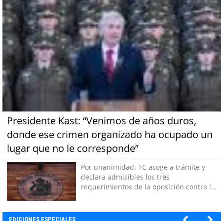
Presidente Kast: “Venimos de años duros,
donde ese crimen organizado ha ocupado un
lugar que no le corresponde”
Por unanimidad: TC acoge a trámite y
declara admisibles los tres
requerimientos de la oposición contra la
megarreforma
EDICIONES ESPECIALES