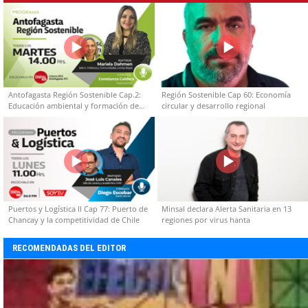
Antofagasta Región Sostenible Cap.2:
Región Sostenible Cap 60: Economía
Educación ambiental y formación de
circular y desarrollo regional
capacidades técnicas
Puertos y Logística II Cap 77: Puerto de
Minsal declara Alerta Sanitaria en 13
Chancay y la competitividad de Chile
regiones por virus hanta
RECOMENDADAS DEL EDITOR