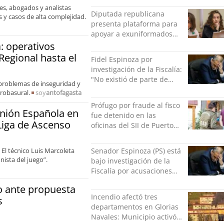
les, abogados y analistas
Diputada republicana
 y casos de alta complejidad.
presenta plataforma para
apoyar a exuniformados
condenados tras estallido
: operativos
social
Regional hasta el
Fidel Espinoza por
investigación de la Fiscalía:
"No existió de parte de
 problemas de inseguridad y
nadie ningún acto de
robasural.
soy
antofagasta
violencia física ni verbal"
Prófugo por fraude al fisco
Unión Española en
fue detenido en las
 Liga de Ascenso
oficinas del SII de Puerto
Montt mientras pedía más
facturas
 El técnico Luis Marcoleta
Senador Espinoza (PS) está
nista del juego”.
bajo investigación de la
Fiscalía por acusaciones
cruzadas de agresión con
o ante propuesta
su pareja
Incendio afectó tres
s
departamentos en Glorias
Navales: Municipio activó