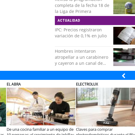
completa de la fecha 18 de
la Liga de Primera
ACTUALIDAD
IPC: Precios registraron
variación de 0,1% en julio
Hombres intentaron
atropellar a un carabinero
y cayeron a un canal de
regadío en Peñalolén
ELECTROLUX
JAC SUNRAY
Ley Karin:
¿Qué buscan hoy las familias en la
JAC renueva el
rman que el desafío es
tecnología para el hogar?
en el minibús 