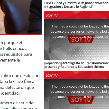
Ciclo Ciudad y Desarrollo Regional: “Vivienda,
Integración y Desarrollo Regional"
This
is
a
The media could not be loaded, eithe
modal
window.
because the server or network failed 
because the format is not supported
to porque el
holls criticó al
los requisitos para
avemente la
[Repetición] Antofagasta en Transformación: 
presente y futuro de la Educación chilena
xplicó que desde abril,
This
taba la Clave Única
is
a
The media could not be loaded, eithe
ana detectaron que
modal
window.
because the server or network failed 
 identidad.
because the format is not supported
úmero de serie del
ndo la medida como un