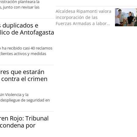
istración planteara la
apoyo para familias
 junto con revisar las
damnificadas
Alcaldesa Ripamonti valora
incorporación de las
Fuerzas Armadas a labores
s duplicados e
de seguridad y pide
blico de Antofagasta
“responsabilidad política”
 ha recibido casi 40 reclamos
clientes activos y medidas
ores que estarán
 contra el crimen
in Violencia y la
l despliegue de seguridad en
en Rojo: Tribunal
u condena por