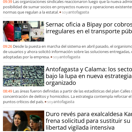
09:39
Las organizaciones sindicales reaccionaron luego que la nueva admin
posibilidad de sumar socios en proyectos nuevos y operaciones existentes,
normas que regulan a la estatal.
soy
antofagasta
Sernac oficia a Bipay por cobro
irregulares en el transporte pú
09:26
Desde la puesta en marcha del sistema en abril pasado, el organismo
de usuarios y ahora solicitó información sobre las soluciones entregadas, 
adoptadas por la empresa.
soy
antofagasta
Antofagasta y Calama: los sect
bajo la lupa en nueva estrategia
organizado
08:49
Las áreas fueron definidas a partir de las estadísticas del plan Calles s
concentración de delitos y homicidios. La estrategia contempla reforzar e
puntos críticos del país.
soy
antofagasta
Duro revés para exalcaldesa Kar
frena solicitud para sustituir s
libertad vigilada intensiva