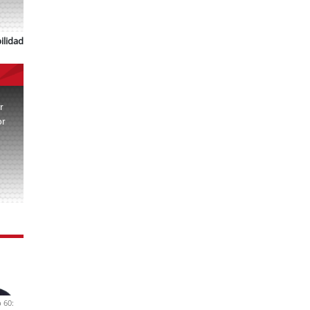
ilidad
r
or
.
 60: