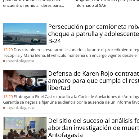
a El Abra
Sale
consolidar un ca
organizaciones
Persecución por camioneta rob
choque a patrulla y adolescent
B-24
13:29
Dos carabineros resultaron lesionados durante el procedimiento re
Tocopilla y María Elena. El vehículo mantenía un encargo vigente desde el
soy
antofagasta
Defensa de Karen Rojo contraat
amparo para que cumpla el res
libertad
13:20
El abogado Fidel Castro acudió a la Corte de Apelaciones de Antofag
Garantía se negara a fijar una audiencia por la ausencia de un informe fa
soy
antofagasta
Del sitio del suceso al análisis f
abordan investigación de muert
Antofagasta