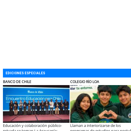
EDICIONES ESPECIALES
ELECTROLUX
MUTUAL
liar a un equipo de
Claves para comprar
A dos años de la 
cimiento de Inkillay
electrodomésticos durante el Black
especialistas afi