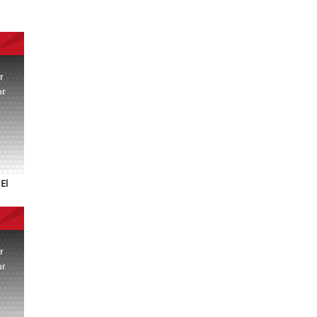
r
or
.
El
r
or
.