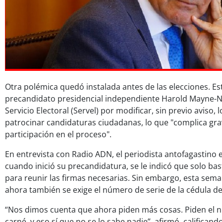
Otra polémica quedó instalada antes de las elecciones. Es
precandidato presidencial independiente Harold Mayne-Nic
Servicio Electoral (Servel) por modificar, sin previo aviso, 
patrocinar candidaturas ciudadanas, lo que "complica gr
participación en el proceso".
En entrevista con Radio ADN, el periodista antofagastino e
cuando inició su precandidatura, se le indicó que solo bas
para reunir las firmas necesarias. Sin embargo, esta sem
ahora también se exige el número de serie de la cédula de
“Nos dimos cuenta que ahora piden más cosas. Piden el n
carné, y eso sí que no se lo sabe nadie”, afirmó, califica