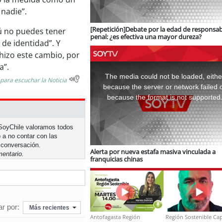
 nadie”.
[Repetición]Debate por la edad de responsab
tú no puedes tener
penal: ¿es efectiva una mayor dureza?
 de identidad”. Y
 hizo este cambio, por
This
a”.
is
a
The media could not be loaded, eithe
modal
 para escuchar la Noticia
window.
because the server or network failed 
because the format is not supported
n SoyChile valoramos todos
 a no contar con las
 conversación.
Alerta por nueva estafa masiva vinculada a
entario.
franquicias chinas
r por:
Más recientes
Antofagasta Región
Región Sostenible Cap