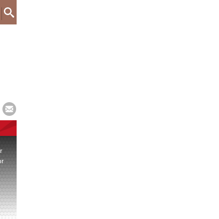
r
or
.