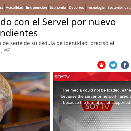
st
Actualidad
Entretención
Economía
Deportes
Tecnología
Sostenibilidad
do con el Servel por nuevo
endientes
e serie de su cédula de identidad, precisó el
o.
This
is
a
The media could not be loaded, eithe
modal
window.
because the server or network failed 
because the format is not supported