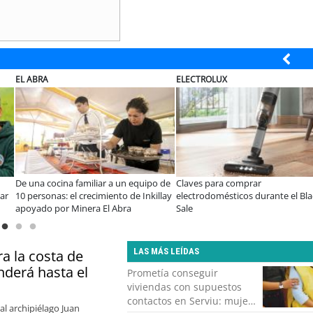
L
ELECTROLUX
JAC S
os de la Ley Karin:
¿Qué buscan hoy las familias en la
JAC re
istas afirman que el desafío es
tecnología para el hogar?
en el 
ar un cambio cultural en las
preci
aciones
LAS MÁS LEÍDAS
a la costa de
derá hasta el
Prometía conseguir
viviendas con supuestos
contactos en Serviu: mujer
al archipiélago Juan