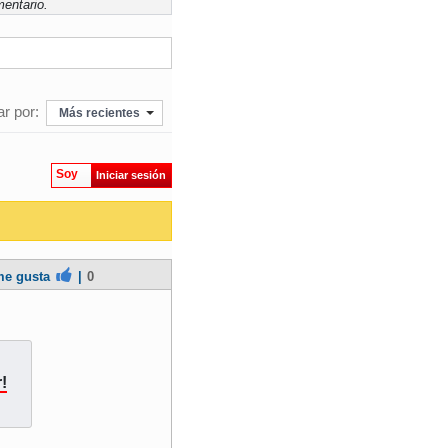
entario.
r por:
Más recientes
Soy
Iniciar sesión
e gusta
|
0
!