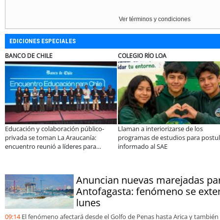
Ver términos y condiciones
EDICIONES ESPECIALES
ELECTROLUX
MUTUA
cina familiar a un equipo de
Claves para comprar
A dos añ
s: el crecimiento de Inkillay
electrodomésticos durante el Black
especial
or Minera El Abra
Sale
consolid
organiz
Anuncian nuevas marejadas par
Antofagasta: fenómeno se exten
lunes
09:14
El fenómeno afectará desde el Golfo de Penas hasta Arica y también 