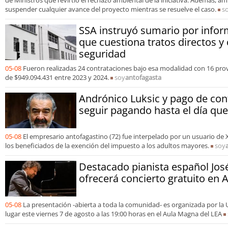
de Ministros que revirtió el rechazo ambiental de la iniciativa. Además, 
suspender cualquier avance del proyecto mientras se resuelve el caso.
s
SSA instruyó sumario por infor
que cuestiona tratos directos y
seguridad
05-08
Fueron realizadas 24 contrataciones bajo esa modalidad con 16 pr
de $949.094.431 entre 2023 y 2024.
soy
antofagasta
Andrónico Luksic y pago de cont
seguir pagando hasta el día q
05-08
El empresario antofagastino (72) fue interpelado por un usuario d
los beneficiados de la exención del impuesto a los adultos mayores.
soy
Destacado pianista español José
ofrecerá concierto gratuito en 
05-08
La presentación -abierta a toda la comunidad- es organizada por la 
lugar este viernes 7 de agosto a las 19:00 horas en el Aula Magna del LEA