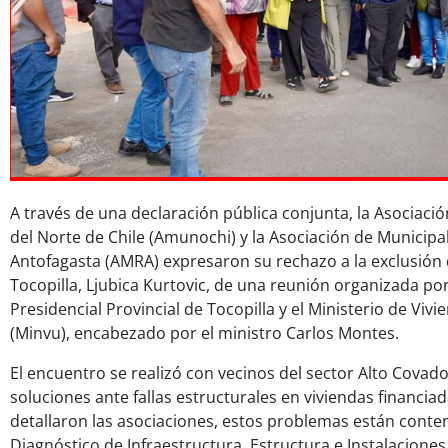
A través de una declaración pública conjunta, la Asociaci
del Norte de Chile (Amunochi) y la Asociación de Municipa
Antofagasta (AMRA) expresaron su rechazo a la exclusión 
Tocopilla, Ljubica Kurtovic, de una reunión organizada po
Presidencial Provincial de Tocopilla y el Ministerio de Vi
(Minvu), encabezado por el ministro Carlos Montes.
El encuentro se realizó con vecinos del sector Alto Covad
soluciones ante fallas estructurales en viviendas financia
detallaron las asociaciones, estos problemas están conten
Diagnóstico de Infraestructura, Estructura e Instalacione