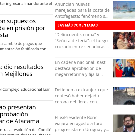
queda en prisión por
ar ingresar al mar durante el
Anuncian nuevas
millonarias estafas en
marejadas para la costa de
Antofagasta
Antofagasta: fenómeno se
con supuestos
extenderá hasta el lunes
LAS MÁS COMENTADAS
a en prisión por
sta
“Delincuente, cuma” y
“Señora de feria”: el fuego
s a cambio de pagos que
cruzado entre senadoras
cumentación falsificada con
Flores y Campillai en el
Senado
En cadena nacional: Kast
: dio resultados
destaca aprobación de
n Mejillones
megarreforma y fija la
seguridad como nuevo
desafío del Gobierno
del Complejo Educacional Juan
Detienen a extranjero que
confesó haber dejado
corona del flores con
ao presentan
amenazas al alcaide de la
aprobación
exPenitenciaría
El exPresidente Boric
lar de Atacama
viajará en agosto a foro
progresista en Uruguay y
ntra la resolución del Comité