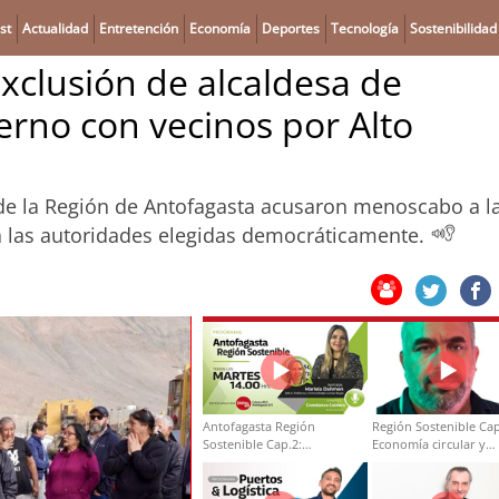
st
Actualidad
Entretención
Economía
Deportes
Tecnología
Sostenibilidad
clusión de alcaldesa de
erno con vecinos por Alto
de la Región de Antofagasta acusaron menoscabo a l
a las autoridades elegidas democráticamente.
Antofagasta Región
Región Sostenible Cap
Sostenible Cap.2:
Economía circular y
Educación ambiental y
desarrollo regional
formación de capacidades
técnicas