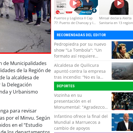
Puertos y Logística II Cap
Minsal declara Alerta
77: Puerto de Chancay y la
Sanitaria en 13 regio
competitividad de Chile
por virus hanta
RECOMENDADAS DEL EDITOR
Pedropiedra por su nuevo
show "La Tombola": "Un
formato así requiere
interactuar con el público,
ón de Municipalidades
Alcaldesa de Quilicura
echar la talla y no tener
lidades de la Región de
apuntó contra la empresa
miedo a equivocarse"
tras incendio: “No es la
de la alcaldesa de
primera vez, es la cuarta”
r la Delegación
DEPORTES
vienda y Urbanismo
Vozinha en su
presentación en el
Monumental: "Agradezco
onga para revisar
del fondo de mi corazón
Infantino ofrece la final del
das por el Minvu. Según
por todo el cariño, el apoyo
Mundial a Marruecos a
idos en el “Estudio
del más grande de Chile"
cambio de apoyos
s de los departamentos