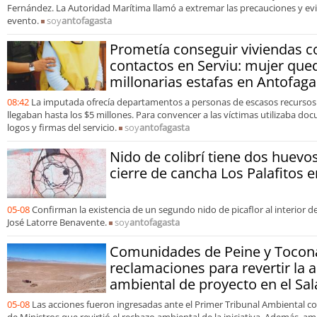
Fernández. La Autoridad Marítima llamó a extremar las precauciones y evit
evento.
soy
antofagasta
Prometía conseguir viviendas 
contactos en Serviu: mujer qued
millonarias estafas en Antofaga
08:42
La imputada ofrecía departamentos a personas de escasos recurso
llegaban hasta los $5 millones. Para convencer a las víctimas utilizaba do
logos y firmas del servicio.
soy
antofagasta
Nido de colibrí tiene dos huevos
cierre de cancha Los Palafitos e
05-08
Confirman la existencia de un segundo nido de picaflor al interior 
José Latorre Benavente.
soy
antofagasta
Comunidades de Peine y Tocon
reclamaciones para revertir la 
ambiental de proyecto en el Sa
05-08
Las acciones fueron ingresadas ante el Primer Tribunal Ambiental co