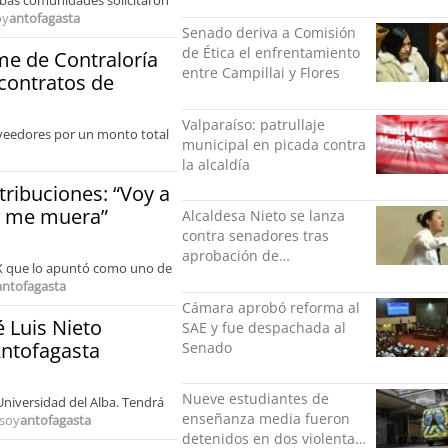
ambas comunidades solicitaron
luego a Alemania
oy
antofagasta
Senado deriva a Comisión
de Ética el enfrentamiento
me de Contraloría
entre Campillai y Flores
 contratos de
Valparaíso: patrullaje
oveedores por un monto total
municipal en picada contra
la alcaldía
ribuciones: “Voy a
ue me muera”
Alcaldesa Nieto se lanza
contra senadores tras
aprobación de
e X que lo apuntó como uno de
compensación municipal:
antofagasta
"Gobierno indolente"
Cámara aprobó reforma al
 Luis Nieto
SAE y fue despachada al
Antofagasta
Senado
Nueve estudiantes de
Universidad del Alba. Tendrá
enseñanza media fueron
soy
antofagasta
detenidos en dos violentas