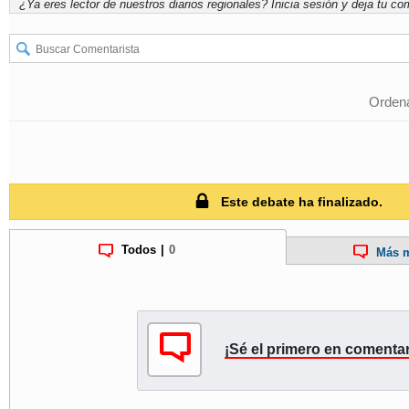
¿Ya eres lector de nuestros diarios regionales?
Inicia sesión
y deja tu com
Ordena
Este debate ha finalizado.
Todos
|
0
Más m
¡Sé el primero en comentar