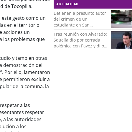
ACTUALIDAD
d de Tocopilla.
Detienen a presunto autor
 este gesto como un
del crimen de un
s en el territorio
estudiante en San
Bernardo
e acciones un
Tras reunión con Alvarado:
 a los problemas que
Squella dio por cerrada
polémica con Pavez y dijo
que "nos ponemos detrás
de la decisión"
tudio y también otras
na demostración del
”. Por ello, lamentaron
e permitieron excluir a
pular de la comuna, la
respetar a las
esentantes respetar
o, a las autoridades
lución a los