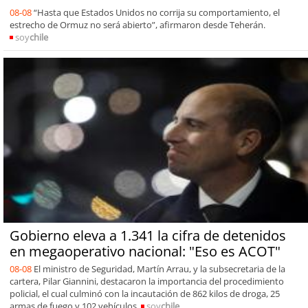
08-08
“Hasta que Estados Unidos no corrija su comportamiento, el
estrecho de Ormuz no será abierto”, afirmaron desde Teherán.
soy
chile
Gobierno eleva a 1.341 la cifra de detenidos
en megaoperativo nacional: "Eso es ACOT"
08-08
El ministro de Seguridad, Martín Arrau, y la subsecretaria de la
cartera, Pilar Giannini, destacaron la importancia del procedimiento
policial, el cual culminó con la incautación de 862 kilos de droga, 25
armas de fuego y 102 vehículos.
soy
chile