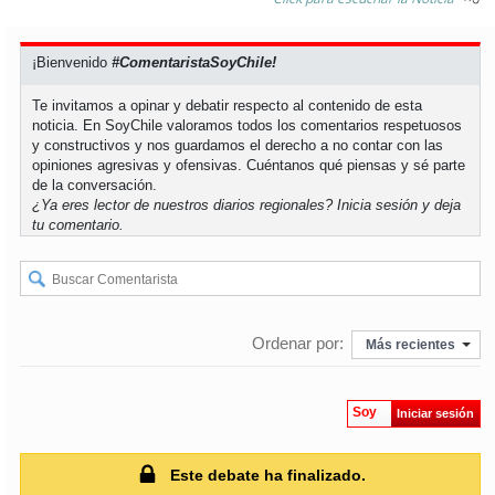
soy
puertomontt
¡Bienvenido
#ComentaristaSoyChile!
soy
chiloé
Te invitamos a opinar y debatir respecto al contenido de esta
noticia. En SoyChile valoramos todos los comentarios respetuosos
y constructivos y nos guardamos el derecho a no contar con las
opiniones agresivas y ofensivas. Cuéntanos qué piensas y sé parte
de la conversación.
¿Ya eres lector de nuestros diarios regionales?
Inicia sesión
y deja
tu comentario.
Ordenar por:
Más recientes
Soy
Iniciar sesión
Este debate ha finalizado.