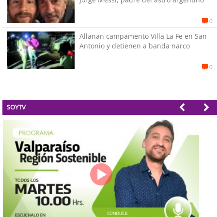
0
Allanan campamento Villa La Fe en San
Antonio y detienen a banda narco
0
SOYTV