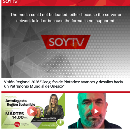
This
is
a
The media could not be loaded, either because the server or
modal
window.
network failed or because the format is not supported.
Visión Regional 2026 “Geoglifos de Pintados: Avances y desafíos hacia
un Patrimonio Mundial de Unesco”