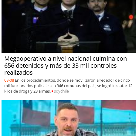
Megaoperativo a nivel nacional culmina con
656 detenidos y más de 33 mil controles
realizados
08-08
En los procedimientos, donde se movilizaron alrededor de cinco
mil funcionarios policiales en 346 comunas del país, se logró incautar 12
kilos de droga y 23 armas.
soy
chile