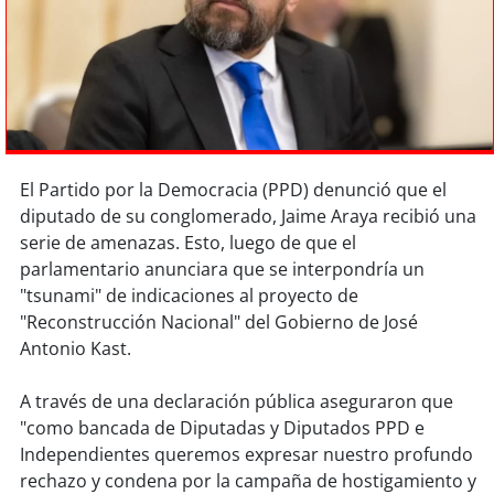
Sostenibilidad
soy
chile
soy
arica
soy
iquique
El Partido por la Democracia (PPD) denunció que el
diputado de su conglomerado, Jaime Araya recibió una
soy
calama
serie de amenazas. Esto, luego de que el
parlamentario anunciara que se interpondría un
soy
antofagasta
"tsunami" de indicaciones al proyecto de
"Reconstrucción Nacional" del Gobierno de José
soy
copiapó
Antonio Kast.
soy
valparaíso
A través de una declaración pública aseguraron que
"como bancada de Diputadas y Diputados PPD e
soy
quillota
Independientes queremos expresar nuestro profundo
rechazo y condena por la campaña de hostigamiento y