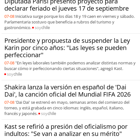
Diputada Parisi presentó proyecto para
declarar feriado el jueves 17 de septiembre
07-08
Iniciativa surge porque los días 18 y 19 caen en viernes y sábado.
Parlamentaria sostuvo que beneficia a rubros del turismo y
gastronómico.
soy
chile
Presidente y propuesta de suspender la Ley
Karin por cinco años: "Las leyes se pueden
perfeccionar"
07-08
"En leyes laborales también podemos analizar distintas normas y
buscar cómo ir perfeccionando ciertas situaciones", agregó Kast.
soy
chile
Shakira lanza la versión en español de 'Dai
Dai', la canción oficial del Mundial FIFA 2026
07-08
'Dai Dai' se estrenó en mayo, semanas antes del comienzo del
torneo, y está grabada en cinco idiomas: inglés, español, italiano,
francés y japonés.
soy
chile
Kast se refirió a presión del oficialismo por
indultos: "Se van a analizar en su mérito"