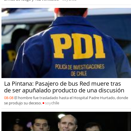
La Pintana: Pasajero de bus Red muere tras
de ser apuñalado producto de una discusión
08-08
El hombre fue trasladado hasta el Hospital Padre Hurtado, donde
se produjo su deceso.
soy
chile