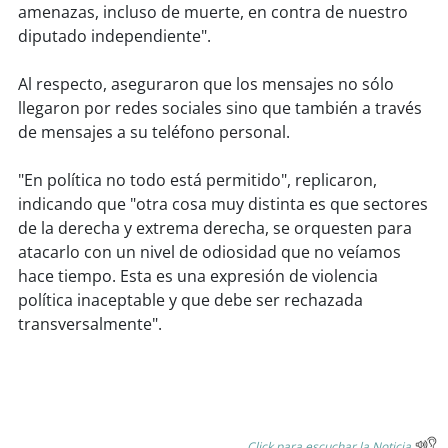
soy
sanantonio
amenazas, incluso de muerte, en contra de nuestro
diputado independiente".
soy
chillán
Al respecto, aseguraron que los mensajes no sólo
soy
sancarlos
llegaron por redes sociales sino que también a través
de mensajes a su teléfono personal.
soy
talcahuano
"En política no todo está permitido", replicaron,
soy
concepción
indicando que "otra cosa muy distinta es que sectores
de la derecha y extrema derecha, se orquesten para
soy
coronel
atacarlo con un nivel de odiosidad que no veíamos
hace tiempo. Esta es una expresión de violencia
soy
arauco
política inaceptable y que debe ser rechazada
transversalmente".
soy
temuco
soy
valdivia
soy
osorno
Click para escuchar la Noticia