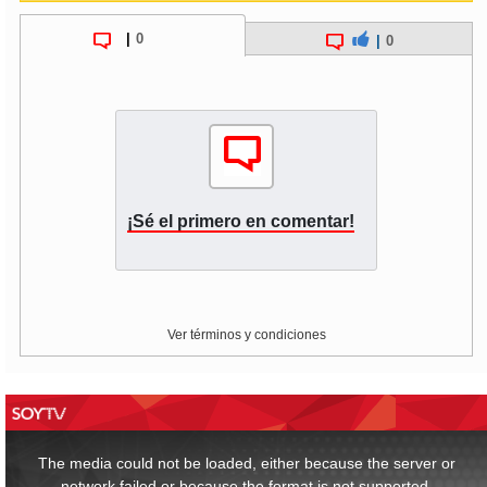
|
0
|
0
¡Sé el primero en comentar!
Ver términos y condiciones
This
is
a
The media could not be loaded, either because the server or
modal
window.
network failed or because the format is not supported.