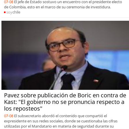
07-08
El jefe de Estado sostuvo un encuentro con el presidente electo
de Colombia, esto en el marco de su ceremonia de investidura.
soy
chile
Pavez sobre publicación de Boric en contra de
Kast: "El gobierno no se pronuncia respecto a
los reposteos"
07-08
El subsecretario abordó el contenido que compartió el
expresidente en sus redes sociales, donde se cuestionaba las cifras
utilizadas por el Mandatario en materia de seguridad durante su