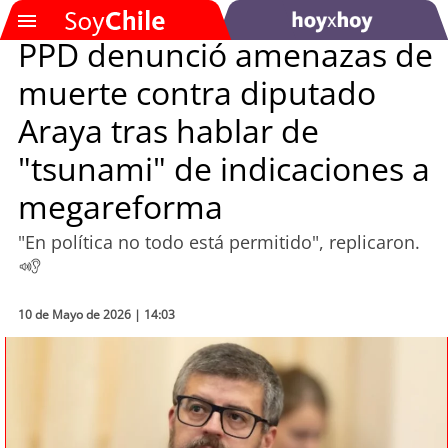
PPD denunció amenazas de
muerte contra diputado
SOYTV
Araya tras hablar de
"tsunami" de indicaciones a
Podcast
megareforma
Actualidad
"En política no todo está permitido", replicaron.
Entretención
Economía
10 de Mayo de 2026 | 14:03
Deportes
Tecnología