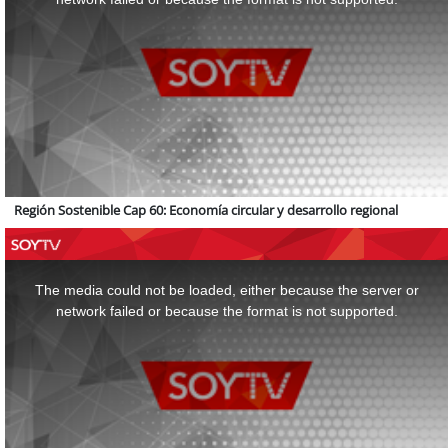
Región Sostenible Cap 60: Economía circular y desarrollo regional
This
is
a
The media could not be loaded, either because the server or
modal
window.
network failed or because the format is not supported.