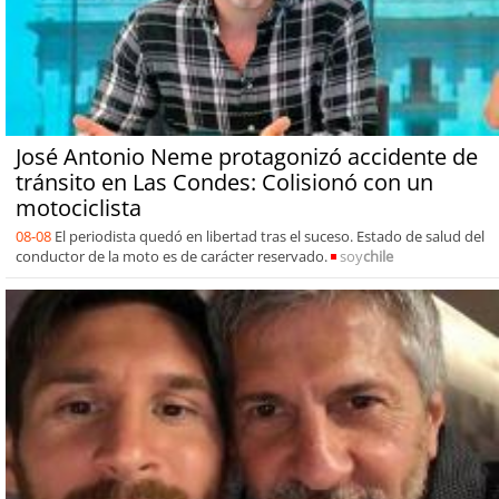
José Antonio Neme protagonizó accidente de
tránsito en Las Condes: Colisionó con un
motociclista
08-08
El periodista quedó en libertad tras el suceso. Estado de salud del
conductor de la moto es de carácter reservado.
soy
chile