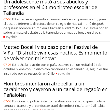
Un adolescente mató a sus abuelos y
profesores en el último tiroteo escolar de
Tailandia
07-08
El tiroteo es el segundo en una escuela en lo que va de año, pues
el pasado febrero la directora de un colegio de Hat Yai murió después
de que un hombre irrumpiera a tiros en el centro, lo que vuelve a poner
sobre la mesa el debate de la tenencia de armas de fuego en el país.
soy
chile
Matteo Bocelli y su paso por el Festival de
Viña: "Disfruté vivir esas noches. Es momento
de volver con mi show"
07-08
Estrecha la relación con el país, esta vez con un recital el 21 de
octubre. Viene con un disco con canciones en español que, según él, fue
inspirado por su recepción en Chile.
soy
chile
Hombres intentaron atropellar a un
carabinero y cayeron a un canal de regadío en
Peñalolén
07-08
Funcionario policial intentó fiscalizar a un vehículo que circulaba
contra el transito y el conductor trató de embestirlo. Automóvil había
sido robado en La Reina.
soy
chile