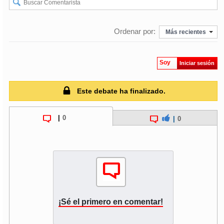
Ordenar por:
Más recientes
Soy
Iniciar sesión
Este debate ha finalizado.
|
0
|
0
¡Sé el primero en comentar!