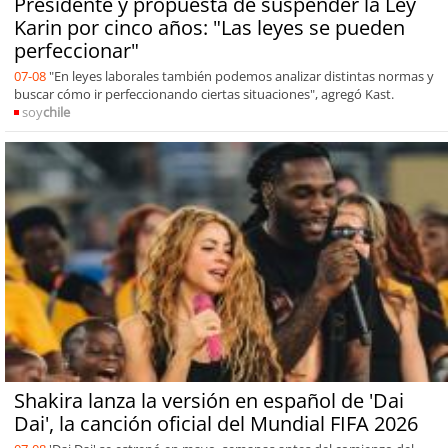
Presidente y propuesta de suspender la Ley
Karin por cinco años: "Las leyes se pueden
perfeccionar"
07-08
"En leyes laborales también podemos analizar distintas normas y
buscar cómo ir perfeccionando ciertas situaciones", agregó Kast.
soy
chile
Shakira lanza la versión en español de 'Dai
Dai', la canción oficial del Mundial FIFA 2026