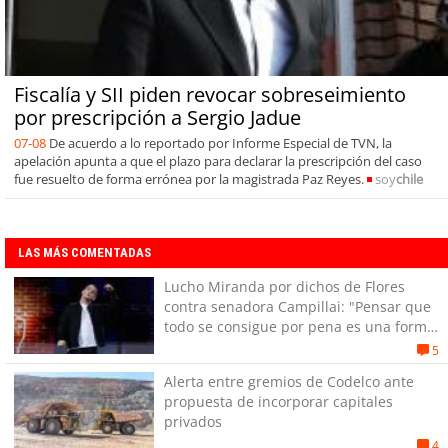
Fiscalía y SII piden revocar sobreseimiento
por prescripción a Sergio Jadue
07-08
De acuerdo a lo reportado por Informe Especial de TVN, la
apelación apunta a que el plazo para declarar la prescripción del caso
fue resuelto de forma errónea por la magistrada Paz Reyes.
soy
chile
LAS MÁS COMENTADAS
Lucho Miranda por dichos de Flores
contra senadora Campillai: "Pensar que
todo se consigue por pena es una forma
de quitar dignidad"
5
Alerta entre gremios de Codelco ante
propuesta de incorporar capitales
privados
4