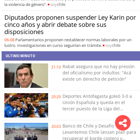
la violencia de género".
soy
chile
Diputados proponen suspender Ley Karin por
cinco años y abrir debate sobre sus
disposiciones
06-08
Parlamentarios proponen restablecer normas laborales por un
lustro. Investigaciones en curso seguirían en trámite.
soy
chile
ULTIMO MINUTO
Rabat asegura que no hay presión
21:10
del oficialismo por indultos: "Acá
existe un derecho de petición"
Deportes Antofagasta goleó 3-0 a
20:20
Unión Española y queda en el
tercer puesto de la Liga del
Ascenso
Banco de Chile y Desafío
20:03
Levantemos Chile lanzan plan para
recuperar el borde costero y