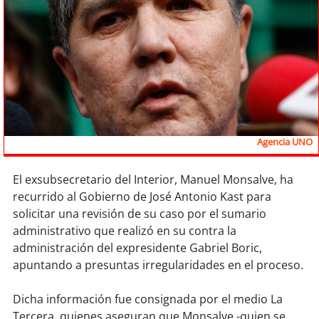
Sostenibilidad
soy
chile
soy
arica
soy
iquique
Agencia UNO
soy
calama
El exsubsecretario del Interior, Manuel Monsalve, ha
soy
antofagasta
recurrido al Gobierno de José Antonio Kast para
solicitar una revisión de su caso por el sumario
soy
copiapó
administrativo que realizó en su contra la
administración del expresidente Gabriel Boric,
soy
valparaíso
apuntando a presuntas irregularidades en el proceso.
soy
quillota
Dicha información fue consignada por el medio La
Tercera, quienes aseguran que Monsalve -quien se