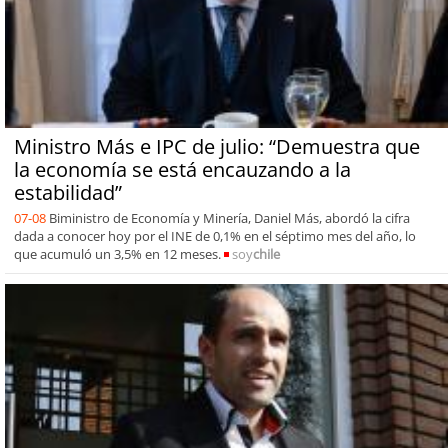
Ministro Más e IPC de julio: “Demuestra que
la economía se está encauzando a la
estabilidad”
07-08
Biministro de Economía y Minería, Daniel Más, abordó la cifra
dada a conocer hoy por el INE de 0,1% en el séptimo mes del año, lo
que acumuló un 3,5% en 12 meses.
soy
chile