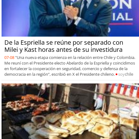
De la Espriella se reúne por separado con
Milei y Kast horas antes de su investidura
07-08
"Una nueva etapa comienza en la relación entre Chile y Colombia.
Me reuní con el Presidente electo Abelardo de la Espriella y coincidimos
en fortalecer la cooperación en seguridad, comercio y defensa de la
democracia en la región”, escribió en X el Presidente chileno.
soy
chile