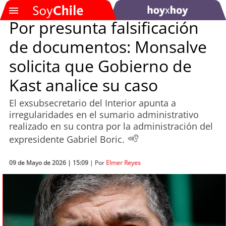
Por presunta falsificación
de documentos: Monsalve
SOYTV
solicita que Gobierno de
Kast analice su caso
Podcast
El exsubsecretario del Interior apunta a
Actualidad
irregularidades en el sumario administrativo
realizado en su contra por la administración del
Entretención
expresidente Gabriel Boric.
Economía
09 de Mayo de 2026 | 15:09
| Por
Elmer Reyes
Deportes
Tecnología