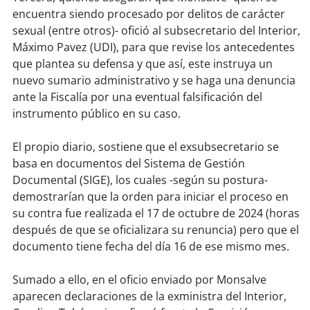
soy
sanantonio
encuentra siendo procesado por delitos de carácter
sexual (entre otros)- ofició al subsecretario del Interior,
soy
chillán
Máximo Pavez (UDI), para que revise los antecedentes
que plantea su defensa y que así, este instruya un
soy
sancarlos
nuevo sumario administrativo y se haga una denuncia
ante la Fiscalía por una eventual falsificación del
soy
talcahuano
instrumento público en su caso.
soy
concepción
El propio diario, sostiene que el exsubsecretario se
basa en documentos del Sistema de Gestión
soy
coronel
Documental (SIGE), los cuales -según su postura-
demostrarían que la orden para iniciar el proceso en
soy
arauco
su contra fue realizada el 17 de octubre de 2024 (horas
después de que se oficializara su renuncia) pero que el
soy
temuco
documento tiene fecha del día 16 de ese mismo mes.
soy
valdivia
Sumado a ello, en el oficio enviado por Monsalve
aparecen declaraciones de la exministra del Interior,
soy
osorno