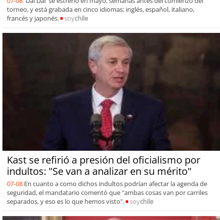
07-08
'Dai Dai' se estrenó en mayo, semanas antes del comienzo del
torneo, y está grabada en cinco idiomas: inglés, español, italiano,
francés y japonés.
soy
chile
Kast se refirió a presión del oficialismo por
indultos: "Se van a analizar en su mérito"
07-08
En cuanto a como dichos indultos podrían afectar la agenda de
seguridad, el mandatario comentó que "ambas cosas van por carriles
separados, y eso es lo que hemos visto".
soy
chile