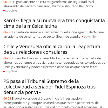
06-08
"El gran ausente de esta megarreforma de seguridad es el
alzamiento del secreto bancario", afirmó el diputado Raúl Soto.
soy
chile
Karol G llega a su nueva era tras conquistar la
cima de la música latina
06-08
La cantante anunció el lanzamiento, este 7 de agosto, de 'No me
arrepiento de sentir tanto', su sexto álbum de estudio.
soy
chile
Chile y Venezuela oficializaron la reapertura
de sus relaciones consulares
06-08
El canciller Francisco Pérez Mackenna remarcó que "a partir de
ahora nos ponemos a trabajar para hacer operativos los consulados de
Chile y Venezuela y poder así prestar los servicios que hacen falta".
soy
chile
PS pasa al Tribunal Supremo de la
colectividad a senador Fidel Espinoza tras
denuncia por VIF
06-08
El objetivo es que el órgano inicie la investigación
correspondiente y "adopte las medidas que estime pertinentes, de
acuerdo con nuestros estatutos y al protocolo contra el acoso sexual y