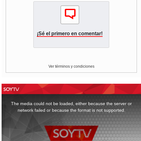
¡Sé el primero en comentar!
Ver términos y condiciones
This
is
a
The media could not be loaded, either because the server or
modal
window.
network failed or because the format is not supported.