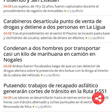
04-08
Los sujetos, de 19 y 22 años, fueron capturados durante el
procedimiento de registro de inmuebles.
soy
quillota
Carabineros desarticula punto de venta de
drogas y detiene a dos personas en La Ligua
04-08
Tras el procedimiento en el sector El Peumo se incautó pasta base
y clorhidrato de cocaína, además de dinero en efectivo.
soy
quillota
Condenan a dos hombres por transportar
casi un kilo de marihuana en camión en
Nogales
04-08
Ambos fueron fiscalizados luego de que un can detector de
drogas alertara sobre la presencia de dos bolsas con la droga al interior
de la cabina del vehículo.
soy
quillota
Putaendo: trabajos de recapado asfáltico
generarán cortes de tránsito en la Ruta E-551
04-08
Las labores se desarrollarán hasta el viernes entre las 8:30 y 16:00
horas, con tránsito alternado y cortes puntuales en el sector de
Rinconada de Silva.
soy
quillota