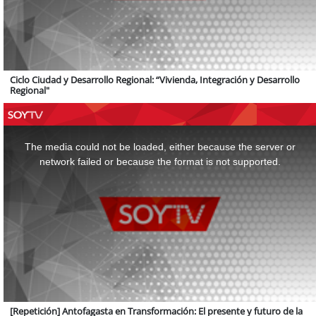
Ciclo Ciudad y Desarrollo Regional: “Vivienda, Integración y Desarrollo
Regional"
This
is
a
The media could not be loaded, either because the server or
modal
window.
network failed or because the format is not supported.
[Repetición] Antofagasta en Transformación: El presente y futuro de la