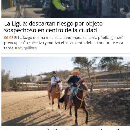
La Ligua: descartan riesgo por objeto
sospechoso en centro de la ciudad
06-08
El hallazgo de una mochila abandonada en la vía pública generó
preocupación colectiva y motivó el aislamiento del sector durate esta
tarde.
soy
quillota