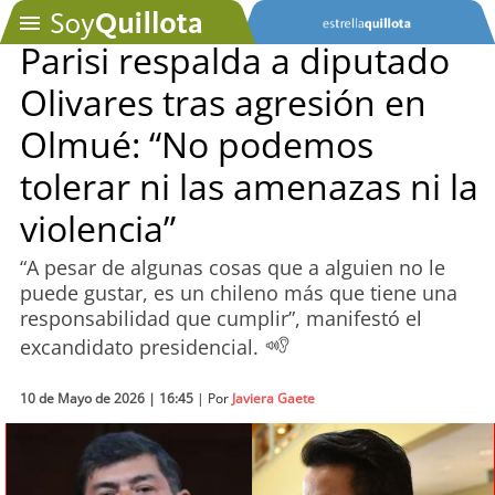
Parisi respalda a diputado
Olivares tras agresión en
SOYTV
Olmué: “No podemos
tolerar ni las amenazas ni la
Podcast
violencia”
Actualidad
“A pesar de algunas cosas que a alguien no le
puede gustar, es un chileno más que tiene una
Entretención
responsabilidad que cumplir”, manifestó el
excandidato presidencial.
Economía
Deportes
10 de Mayo de 2026 | 16:45
| Por
Javiera Gaete
Tecnología