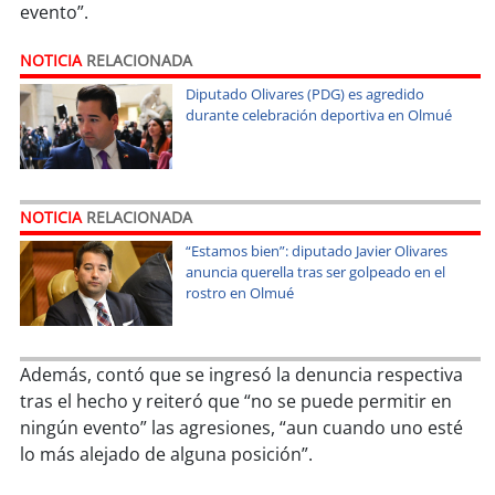
soy
sanantonio
evento”.
soy
chillán
NOTICIA
RELACIONADA
Diputado Olivares (PDG) es agredido
soy
sancarlos
durante celebración deportiva en Olmué
soy
talcahuano
NOTICIA
RELACIONADA
soy
concepción
“Estamos bien”: diputado Javier Olivares
anuncia querella tras ser golpeado en el
soy
coronel
rostro en Olmué
soy
arauco
Además, contó que se ingresó la denuncia respectiva
soy
temuco
tras el hecho y reiteró que “no se puede permitir en
ningún evento” las agresiones, “aun cuando uno esté
soy
valdivia
lo más alejado de alguna posición”.
soy
osorno