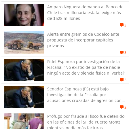
Amparo Noguera demanda al Banco de
Chile tras millonaria estafa: exige más
de $528 millones
3
Alerta entre gremios de Codelco ante
propuesta de incorporar capitales
privados
3
Fidel Espinoza por investigación de la
Fiscalía: "No existió de parte de nadie
ningún acto de violencia física ni verbal"
3
Senador Espinoza (PS) está bajo
investigación de la Fiscalía por
acusaciones cruzadas de agresión con
su pareja
2
Prófugo por fraude al fisco fue detenido
en las oficinas del SII de Puerto Montt
mientras pedía más facturas