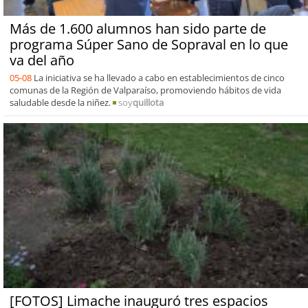
Más de 1.600 alumnos han sido parte de
programa Súper Sano de Sopraval en lo que
va del año
05-08
La iniciativa se ha llevado a cabo en establecimientos de cinco
comunas de la Región de Valparaíso, promoviendo hábitos de vida
saludable desde la niñez.
soy
quillota
[FOTOS] Limache inauguró tres espacios