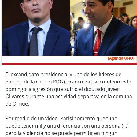
Sostenibilidad
soy
chile
soy
arica
soy
iquique
(Agencia UNO)
soy
calama
El excandidato presidencial y uno de los líderes del
soy
antofagasta
Partido de la Gente (PDG), Franco Parisi, condenó este
domingo la agresión que sufrió el diputado Javier
soy
copiapó
Olivares durante una actividad deportiva en la comuna
de Olmué.
soy
valparaíso
Por medio de un video, Parisi comentó que “uno
soy
quillota
puede tener mil y una diferencia con una persona (…)
pero la violencia no se puede permitir en ningún