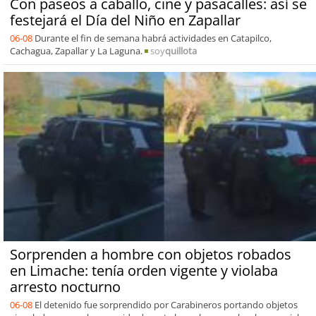
Con paseos a caballo, cine y pasacalles: así se
festejará el Día del Niño en Zapallar
06-08
Durante el fin de semana habrá actividades en Catapilco,
Cachagua, Zapallar y La Laguna.
soy
quillota
Sorprenden a hombre con objetos robados
en Limache: tenía orden vigente y violaba
arresto nocturno
06-08
El detenido fue sorprendido por Carabineros portando objetos