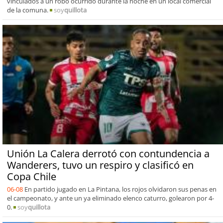
vinculados a un robo ocurrido durante la noche en un local comercial
de la comuna.
soy
quillota
Unión La Calera derrotó con contundencia a
Wanderers, tuvo un respiro y clasificó en
Copa Chile
06-08
En partido jugado en La Pintana, los rojos olvidaron sus penas en
el campeonato, y ante un ya eliminado elenco caturro, golearon por 4-
0.
soy
quillota