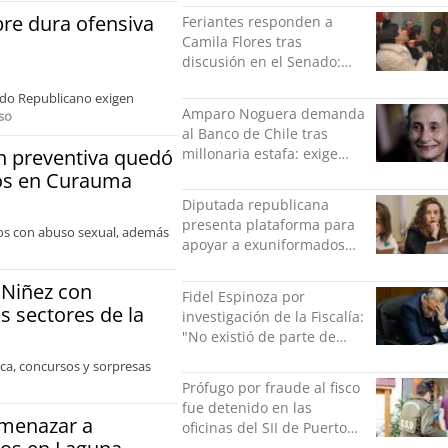
indolente"
re dura ofensiva
Feriantes responden a
Camila Flores tras
discusión en el Senado:
“Ser mujer de feria es un
ido Republicano exigen
orgullo”
Amparo Noguera demanda
so
al Banco de Chile tras
ón preventiva quedó
millonaria estafa: exige
más de $528 millones
bos en Curauma
Diputada republicana
presenta plataforma para
llos con abuso sexual, además
apoyar a exuniformados
condenados tras estallido
social
 Niñez con
Fidel Espinoza por
os sectores de la
investigación de la Fiscalía:
"No existió de parte de
nadie ningún acto de
ica, concursos y sorpresas
violencia física ni verbal"
Prófugo por fraude al fisco
fue detenido en las
amenazar a
oficinas del SII de Puerto
Montt mientras pedía más