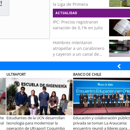
!
la Liga de Primera
ACTUALIDAD
IPC: Precios registraron
variación de 0,1% en julio
Hombres intentaron
atropellar a un carabinero
y cayeron a un canal de
regadío en Peñalolén
NCO DE CHILE
ELECTROLUX
cación y colaboración público-
Claves para comprar
A
vada se toman La Araucanía:
electrodomésticos durante el Black
e
uentro reunió a líderes para
Sale
c