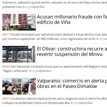
Asimismo, adelantó que el recinto ubicado en el cerro de Playa Ancha será
presente mes.
soy
valparaiso
Acusan millonario fraude con fa
edificio de Viña
09:11
Fiscalía formalizó por administración desleal a César Muñoz tras de
por montos superiores -en $82 millones- a los registrados en el SII.
soy
va
El Olivar: constructora recurre 
revertir suspensión del Minvu
09:02
San Sebastián Limitada acusa que su apartamiento del Registro Nac
"ilegal y arbitrario".
soy
valparaiso
Valparaíso: comercio en alerta 
obras en el Paseo Dimalow
08:51
Locatarios valoran reparaciones, pero aseguran que el cierre ha afe
trabajos se extiendan hasta a la temporada alta.
soy
valparaiso