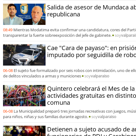
Salida de asesor de Mundaca ab
republicana
08:49
Mientras Modatima evita confirmar una candidatura, cores del Part
transparentar la fuerte sobreexposición del jefe de gabinete.
soy
valparai
Cae "Cara de payaso": en prisi
imputado por seguidilla de ro
06-08
El sujeto fue formalizado por seis robos con intimidación, uno de e
de delitos vinculados a armas y municiones
soy
valparaiso
Quintero celebrará el Mes de la
actividades gratuitas en distint
comuna
06-08
La Municipalidad preparó tres jornadas recreativas con juegos, mús
para niños, niñas y sus familias durante agosto.
soy
valparaiso
Detienen a sujeto acusado de 