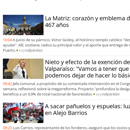
abo
La Matriz: corazón y emblema 
467 años
10:04
A juicio de su párroco, Víctor Godoy, el histórico templo católico "
ayudar". Allí, sostiene, radica su principal valor y el aporte que entrega 
Puerto.
soy
valparaiso
Nieto y efecto de la exención d
Valparaíso: "Vamos a tener que 
podemos dejar de hacer lo bási
09:42
Jefa comunal, a propósito de su comentada intervención en el Congre
semana, reflexionó sobre la megarreforma. Proyecto "profundiza la desigu
beneficia a un 0,9% de total nacional de favorecidos.
soy
valparaiso
A sacar pañuelos y espuelas: lu
en Alejo Barrios
09:23
Luis Carrizo, representante de los fonderos, aseguró que los socios 