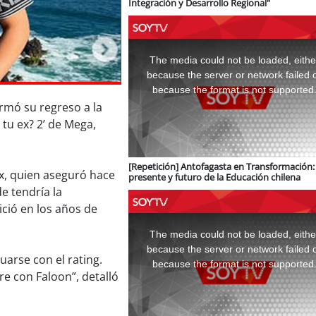
Integración y Desarrollo Regional"
This
is
a
The media could not be loaded, eithe
modal
window.
because the server or network failed 
because the format is not supported
irmó su regreso a la
 tu ex? 2’ de Mega,
[Repetición] Antofagasta en Transformación: 
x, quien aseguró hace
presente y futuro de la Educación chilena
e tendría la
ció en los años de
This
is
a
The media could not be loaded, eithe
modal
window.
because the server or network failed 
uarse con el rating.
because the format is not supported
e con Faloon”, detalló