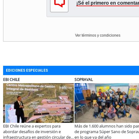
¡Sé el primero en comentar
Ver términos y condiciones
EDICIONES ESPECIALES
AVAL
ULTRAPORT
BA
e 1.600 alumnos han sido parte
Estudiantes de la UCN desarrollan
Edu
rograma Súper Sano de Sopraval
tecnología para modernizar la
pri
 que va del año
operación de Ultraport Coquimbo
enc