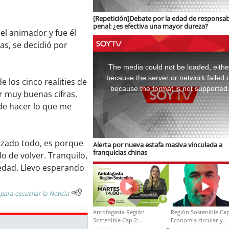
[Repetición]Debate por la edad de responsab
penal: ¿es efectiva una mayor dureza?
el animador y fue él
as, se decidió por
This
is
a
The media could not be loaded, eithe
modal
window.
because the server or network failed 
 los cinco realities de
because the format is not supported
or muy buenas cifras,
 de hacer lo que me
azado todo, es porque
Alerta por nueva estafa masiva vinculada a
franquicias chinas
o de volver. Tranquilo,
iedad. Llevo esperando
 para escuchar la Noticia
Antofagasta Región
Región Sostenible Cap
Sostenible Cap.2:
Economía circular y
Educación ambiental y
desarrollo regional