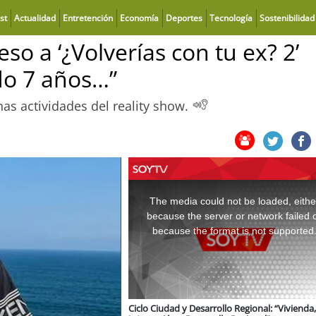
st
Actualidad
Entretención
Economía
Deportes
Tecnología
Sostenibilidad
so a ‘¿Volverías con tu ex? 2’
do 7 años…”
as actividades del reality show.
This
is
a
The media could not be loaded, eithe
modal
window.
because the server or network failed 
because the format is not supported
Ciclo Ciudad y Desarrollo Regional: “Vivienda,