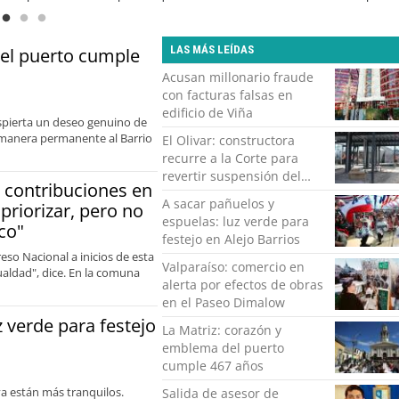
rdar las brechas y oportunidades
o
LAS MÁS LEÍDAS
del puerto cumple
Acusan millonario fraude
con facturas falsas en
edificio de Viña
despierta un deseo genuino de
de manera permanente al Barrio
El Olivar: constructora
recurre a la Corte para
revertir suspensión del
e contribuciones en
Minvu
A sacar pañuelos y
priorizar, pero no
espuelas: luz verde para
co"
festejo en Alejo Barrios
so Nacional a inicios de esta
Valparaíso: comercio en
aldad", dice. En la comuna
alerta por efectos de obras
en el Paseo Dimalow
z verde para festejo
La Matriz: corazón y
emblema del puerto
cumple 467 años
ya están más tranquilos.
Salida de asesor de