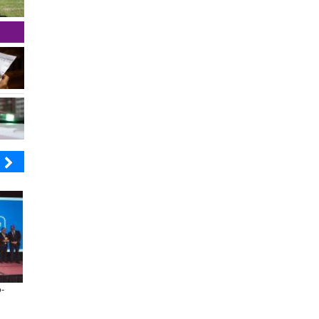
MUTUAL
SOPRAVAL
 dos años de la Ley Karin:
Últimos días para postular al Fondo
specialistas afirman que el desafío es
Vecino Sopraval de Educación
onsolidar un cambio cultural en las