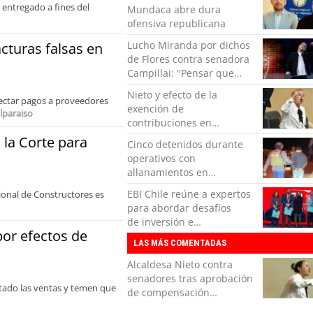
 entregado a fines del
Mundaca abre dura
ofensiva republicana
Lucho Miranda por dichos
cturas falsas en
de Flores contra senadora
Campillai: "Pensar que
todo se consigue por pena
Nieto y efecto de la
tectar pagos a proveedores
es una forma de quitar
exención de
lparaiso
dignidad"
contribuciones en
Valparaíso: "Vamos a tener
a la Corte para
Cinco detenidos durante
que priorizar, pero no
operativos con
podemos dejar de hacer lo
allanamientos en
básico"
Valparaíso
EBI Chile reúne a expertos
ional de Constructores es
para abordar desafíos
de inversión e
por efectos de
infraestructura en gestión
LAS MÁS COMENTADAS
circular de residuos
Alcaldesa Nieto contra
senadores tras aprobación
ctado las ventas y temen que
de compensación
municipal: "Gobierno