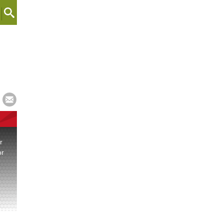
r
or
.