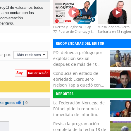
formación de capacidades
n SoyChile valoramos todos
técnicas
 a no contar con las
 conversación.
entario.
Puertos y Logística II Cap
Minsal declara Alerta
77: Puerto de Chancay y la
Sanitaria en 13 regio
competitividad de Chile
por virus hanta
RECOMENDADAS DEL EDITOR
PDI detuvo a prófugo por
r por:
Más recientes
explotación sexual
después de más de 10
horas de navegación en la
Conducía en estado de
Soy
Iniciar sesión
zona austral
ebriedad: Exarquero
Nelson Tapia quedó con
lesiones graves tras
DEPORTES
accidente vehicular
La Federación Noruega de
e gusta
|
0
Fútbol pide la renuncia
inmediata de Infantino
Revisa la programación
completa de la fecha 18 de