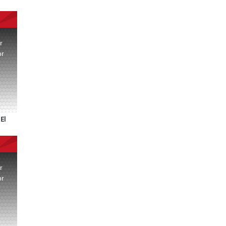
r
or
.
El
r
or
.