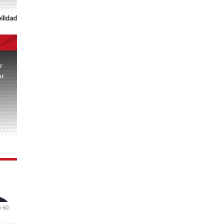
ilidad
r
or
.
 60: