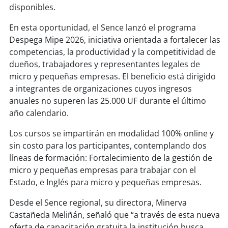
soy
sanantonio
disponibles.
En esta oportunidad, el Sence lanzó el programa
soy
chillán
Despega Mipe 2026, iniciativa orientada a fortalecer las
competencias, la productividad y la competitividad de
soy
sancarlos
dueños, trabajadores y representantes legales de
micro y pequeñas empresas. El beneficio está dirigido
soy
talcahuano
a integrantes de organizaciones cuyos ingresos
anuales no superen las 25.000 UF durante el último
soy
concepción
año calendario.
soy
coronel
Los cursos se impartirán en modalidad 100% online y
sin costo para los participantes, contemplando dos
soy
arauco
líneas de formación: Fortalecimiento de la gestión de
micro y pequeñas empresas para trabajar con el
soy
temuco
Estado, e Inglés para micro y pequeñas empresas.
soy
valdivia
Desde el Sence regional, su directora, Minerva
Castañeda Meliñán, señaló que “a través de esta nueva
oferta de capacitación gratuita la institución busca
soy
osorno