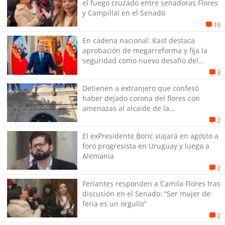
el fuego cruzado entre senadoras Flores
y Campillai en el Senado
10
En cadena nacional: Kast destaca
aprobación de megarreforma y fija la
seguridad como nuevo desafío del
Gobierno
3
Detienen a extranjero que confesó
haber dejado corona del flores con
amenazas al alcaide de la
exPenitenciaría
2
El exPresidente Boric viajará en agosto a
foro progresista en Uruguay y luego a
Alemania
2
Feriantes responden a Camila Flores tras
discusión en el Senado: “Ser mujer de
feria es un orgullo”
2