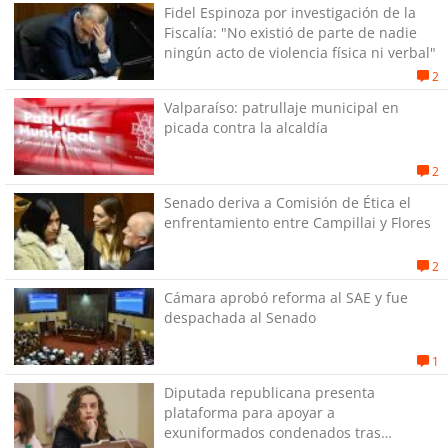
Fidel Espinoza por investigación de la
Fiscalía: "No existió de parte de nadie
ningún acto de violencia física ni verbal"
2
Valparaíso: patrullaje municipal en
picada contra la alcaldía
2
Senado deriva a Comisión de Ética el
enfrentamiento entre Campillai y Flores
2
Cámara aprobó reforma al SAE y fue
despachada al Senado
1
Diputada republicana presenta
plataforma para apoyar a
exuniformados condenados tras