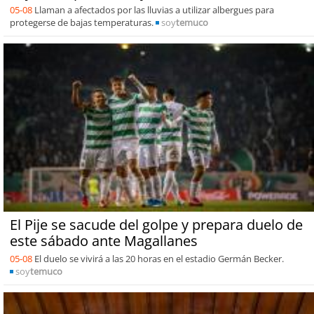
05-08
Llaman a afectados por las lluvias a utilizar albergues para
protegerse de bajas temperaturas.
soy
temuco
El Pije se sacude del golpe y prepara duelo de
este sábado ante Magallanes
05-08
El duelo se vivirá a las 20 horas en el estadio Germán Becker.
soy
temuco