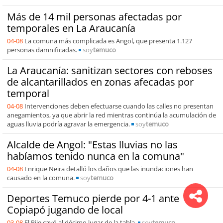
Más de 14 mil personas afectadas por
temporales en La Araucanía
04-08
La comuna más complicada es Angol, que presenta 1.127
personas damnificadas.
soy
temuco
La Araucanía: sanitizan sectores con reboses
de alcantarillados en zonas afecadas por
temporal
04-08
Intervenciones deben efectuarse cuando las calles no presentan
anegamientos, ya que abrir la red mientras continúa la acumulación de
aguas lluvia podría agravar la emergencia.
soy
temuco
Alcalde de Angol: "Estas lluvias no las
habíamos tenido nunca en la comuna"
04-08
Enrique Neira detalló los daños que las inundaciones han
causado en la comuna.
soy
temuco
Deportes Temuco pierde por 4-1 ante
Copiapó jugando de local
03-08
El Pije cayó al décimo lugar de la tabla.
soy
temuco