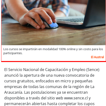
Sostenibilidad
soy
chile
soy
arica
soy
iquique
soy
calama
Los cursos se impartirán en modalidad 100% online y sin costo para los
participantes.
El Austral
soy
antofagasta
El Servicio Nacional de Capacitación y Empleo (Sence)
soy
copiapó
anunció la apertura de una nueva convocatoria de
cursos gratuitos, enfocados en micro y pequeñas
soy
valparaíso
empresas de todas las comunas de la región de La
Araucanía. Las postulaciones ya se encuentran
soy
quillota
disponibles a través del sitio web www.sence.cl y
permanecerán abiertas hasta completar los cupos