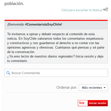
soy
sanantonio
población.
Click para escuchar la Noticia
soy
chillán
¡Bienvenido
#ComentaristaSoyChile!
soy
sancarlos
Te invitamos a opinar y debatir respecto al contenido de esta
soy
talcahuano
noticia. En SoyChile valoramos todos los comentarios respetuosos
y constructivos y nos guardamos el derecho a no contar con las
opiniones agresivas y ofensivas. Cuéntanos qué piensas y sé parte
soy
concepción
de la conversación.
¿Ya eres lector de nuestros diarios regionales?
Inicia sesión
y deja
tu comentario.
soy
coronel
soy
arauco
soy
temuco
Ordenar por:
Más recientes
soy
valdivia
Soy
Iniciar sesión
soy
osorno