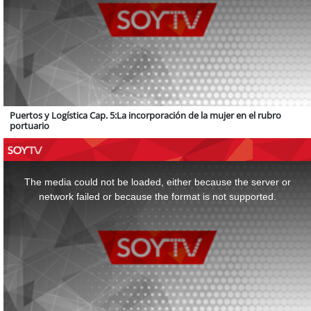
Puertos y Logística Cap. 5:La incorporación de la mujer en el rubro
portuario
This
is
a
The media could not be loaded, either because the server or
modal
window.
network failed or because the format is not supported.