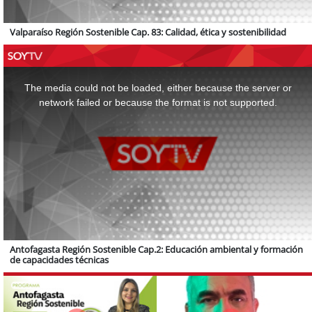
Valparaíso Región Sostenible Cap. 83: Calidad, ética y sostenibilidad
This
is
a
The media could not be loaded, either because the server or
modal
window.
network failed or because the format is not supported.
Antofagasta Región Sostenible Cap.2: Educación ambiental y formación
de capacidades técnicas