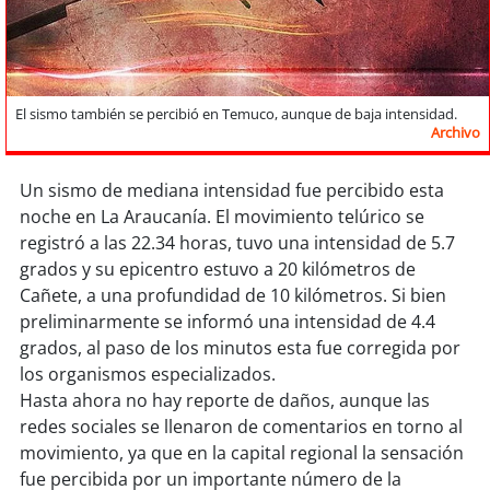
Sostenibilidad
soy
chile
El sismo también se percibió en Temuco, aunque de baja intensidad.
soy
arica
Archivo
soy
iquique
Un sismo de mediana intensidad fue percibido esta
noche en La Araucanía. El movimiento telúrico se
soy
calama
registró a las 22.34 horas, tuvo una intensidad de 5.7
grados y su epicentro estuvo a 20 kilómetros de
soy
antofagasta
Cañete, a una profundidad de 10 kilómetros. Si bien
preliminarmente se informó una intensidad de 4.4
soy
copiapó
grados, al paso de los minutos esta fue corregida por
los organismos especializados.
soy
valparaíso
Hasta ahora no hay reporte de daños, aunque las
redes sociales se llenaron de comentarios en torno al
soy
quillota
movimiento, ya que en la capital regional la sensación
fue percibida por un importante número de la