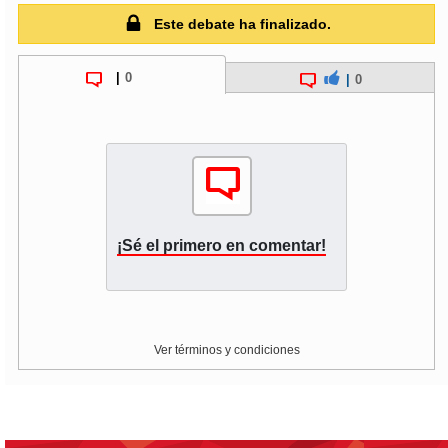
Este debate ha finalizado.
soy
puertomontt
|
0
|
0
soy
chiloé
¡Sé el primero en comentar!
Ver términos y condiciones