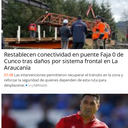
Restablecen conectividad en puente Faja 0 de
Cunco tras daños por sistema frontal en La
Araucanía
07-08
Las intervenciones permitieron recuperar el tránsito en la zona y
reforzar la seguridad de quienes dependen de esta ruta para
desplazarse.
soy
temuco