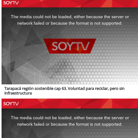
This
is
a
The media could not be loaded, either because the server or
modal
window.
network failed or because the format is not supported.
Tarapacá región sostenible cap 63. Voluntad para reciclar, pero sin
infraestructura
This
is
a
The media could not be loaded, either because the server or
modal
window.
network failed or because the format is not supported.