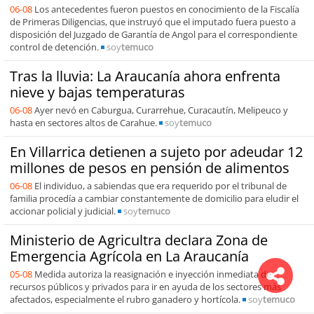
06-08
Los antecedentes fueron puestos en conocimiento de la Fiscalía
de Primeras Diligencias, que instruyó que el imputado fuera puesto a
disposición del Juzgado de Garantía de Angol para el correspondiente
control de detención.
soy
temuco
Tras la lluvia: La Araucanía ahora enfrenta
nieve y bajas temperaturas
06-08
Ayer nevó en Caburgua, Curarrehue, Curacautín, Melipeuco y
hasta en sectores altos de Carahue.
soy
temuco
En Villarrica detienen a sujeto por adeudar 12
millones de pesos en pensión de alimentos
06-08
El individuo, a sabiendas que era requerido por el tribunal de
familia procedía a cambiar constantemente de domicilio para eludir el
accionar policial y judicial.
soy
temuco
Ministerio de Agricultra declara Zona de
Emergencia Agrícola en La Araucanía
05-08
Medida autoriza la reasignación e inyección inmediata de
recursos públicos y privados para ir en ayuda de los sectores más
afectados, especialmente el rubro ganadero y hortícola.
soy
temuco