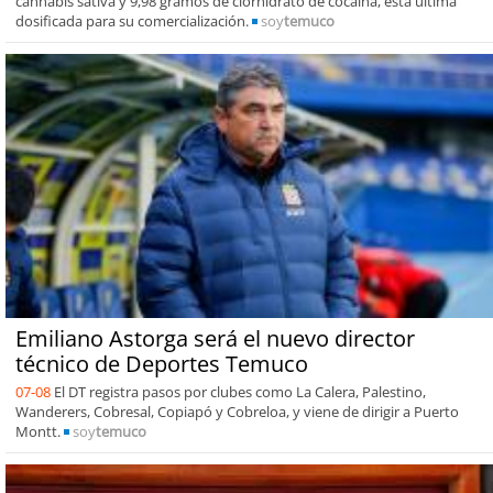
cannabis sativa y 9,98 gramos de clorhidrato de cocaína, esta última
dosificada para su comercialización.
soy
temuco
Emiliano Astorga será el nuevo director
técnico de Deportes Temuco
07-08
El DT registra pasos por clubes como La Calera, Palestino,
Wanderers, Cobresal, Copiapó y Cobreloa, y viene de dirigir a Puerto
Montt.
soy
temuco