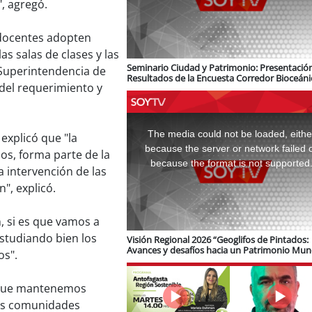
, agregó.
 docentes adopten
s salas de clases y las
Seminario Ciudad y Patrimonio: Presentació
 Superintendencia de
Resultados de la Encuesta Corredor Bioceáni
del requerimiento y
logística e infraestructura ferroviaria
This
is
a
The media could not be loaded, eithe
 explicó que "la
modal
window.
because the server or network failed 
os, forma parte de la
because the format is not supported
a intervención de las
n", explicó.
, si es que vamos a
studiando bien los
Visión Regional 2026 “Geoglifos de Pintados:
Avances y desafíos hacia un Patrimonio Mun
os".
de Unesco”
e que mantenemos
las comunidades