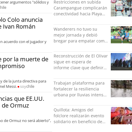
Restricciones en subida
 tener argumentos "sólidos y
hile
Carampangue complicarán
conectividad hacia Playa
olo Colo anuncia
Ancha
de Ivan Román
Wanderers no tuvo su
mejor jornada y debió
bregar para empatar como
un acuerdo con el jugador y
local ante San Marcos
Reconstrucción de El Olivar
 por la muerte de
sigue en espera de
ompromiso
informe clave que definirá
viviendas afectadas
 de la junta directiva para
Trabajan plataforma para
onel Messi.
soy
chile
fortalecer la resiliencia
urbana por lluvias intensas
encias que EE.UU.
en Concepción
ra de Ormuz
Quillota: Amigos del
folclore realizarán evento
ho de Ormuz no será abierto”,
solidario en beneficio de
Roberto “Negro” Palma