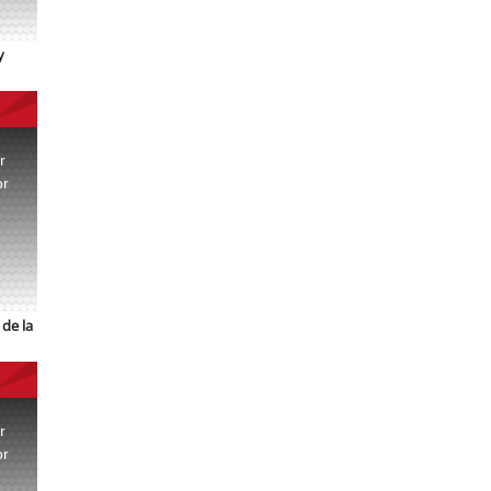
y
r
or
.
de la
r
or
.