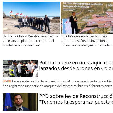
600 alumnos han sido parte
Miguel Palacios asume la presidencia
Estudia
ma Súper Sano de Sopraval
de Magallanes Puerto Sostenible con
tecnolo
va del año
foco en la vinculación ciudadana
operaci
Policía muere en un ataque con
lanzados desde drones en Col
08-08
A menos de un día de la investidura del nuevo presidente colombiano
han registrado una serie de ataques del mismo calibre en diferentes partes
PPD sobre ley de Reconstrucció
"Tenemos la esperanza puesta e