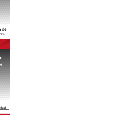
n de
co,
r
or
.
dial