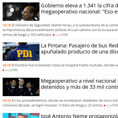
Gobierno eleva a 1.341 la cifra 
megaoperativo nacional: "Eso 
08-08
El ministro de Seguridad, Martín Arrau, y la subsecretaria de la carte
la importancia del procedimiento policial, el cual culminó con la incautació
armas de fuego y 102 vehículos.
soy
chile
La Pintana: Pasajero de bus Red
apuñalado producto de una dis
08-08
El hombre fue trasladado hasta el Hospital Padre Hurtado, donde s
soy
chile
Megaoperativo a nivel nacional
detenidos y más de 33 mil contr
08-08
En los procedimientos, donde se movilizaron alrededor de cinco mil 
comunas del país, se logró incautar 12 kilos de droga y 23 armas.
soy
chil
José Antonio Neme protagonizó