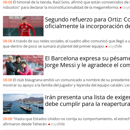
08-08
El timonel de la tienda, Raúl Soto, afirmó que están convencidos de
robustos" para declarar la inconstitucionalidad de la megarreforma.
soy
c
Segundo refuerzo para Ortiz: C
oficialmente la incorporación 
08-08
A través de sus redes sociales, el cuadro albo comunicó que llegó a 
que dentro de poco se sumará al plantel del primer equipo.
soy
chile
El Barcelona expresa su pésame
Jorge Messi y le agradece el c
08-08
El club blaugrana emitió un comunicado a nombre de su presidente y
mostrar su apoyo a la familia del jugador y leyenda del equipo catalán, Li
Irán presenta una lista de exig
debe cumplir para la reapertu
08-08
“Hasta que Estados Unidos no corrija su comportamiento, el estrec
afirmaron desde Teherán.
soy
chile