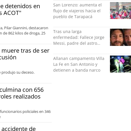
San Lorenzo: aumenta el
de detenidos en
flujo de viajeros hacia el
es ACOT"
pueblo de Tarapacá
ra, Pilar Giannini, destacaron
Tras una larga
n de 862 kilos de droga, 25
enfermedad: Fallece Jorge
Messi, padre del astro
argentino
 muere tras de ser
cusión
Allanan campamento Villa
La Fe en San Antonio y
detienen a banda narco
e produjo su deceso.
 culmina con 656
oles realizados
funcionarios policiales en 346
e
 accidente de