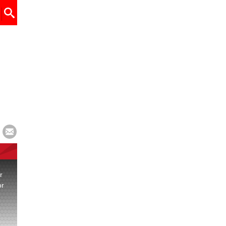
r
or
.