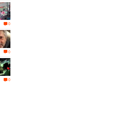
0
0
0