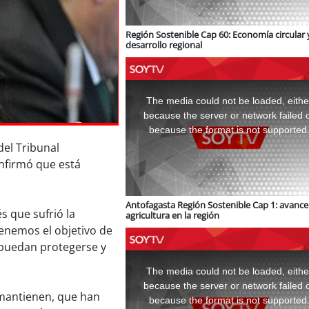
Región Sostenible Cap 60: Economía circular 
desarrollo regional
This
is
a
The media could not be loaded, eithe
modal
window.
because the server or network failed 
because the format is not supported
del Tribunal
onfirmó que está
Antofagasta Región Sostenible Cap 1: avance 
s que sufrió la
agricultura en la región
tenemos el objetivo de
 puedan protegerse y
This
is
a
The media could not be loaded, eithe
modal
window.
because the server or network failed 
 mantienen, que han
because the format is not supported