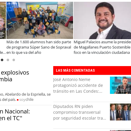
ntes de la UCN desarrollan
Educación y colaboración público-
Llaman
gía para modernizar la
privada se toman La Araucanía:
progr
ón de Ultraport Coquimbo
encuentro reunió a líderes para
infor
abordar las brechas y oportunidades
LAS MÁS COMENTADAS
 explosivos
ombia
José Antonio Neme
protagonizó accidente de
tránsito en Las Condes:
, Abelardo de la Espriella, se
Colisionó con un
 del país.
soy
chile
motociclista
Diputados RN piden
n Nacional:
compromiso transversal
n el TC"
por seguridad escolar tras
polémica INBA