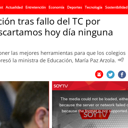
st
Actualidad
Entretención
Economía
Deportes
Tecnología
Sostenibilidad
ón tras fallo del TC por
escartamos hoy día ninguna
oner las mejores herramientas para que los colegios
presó la ministra de Educación, María Paz Arzola.
This
is
a
The media could not be loaded, eithe
modal
window.
because the server or network failed 
because the format is not supported