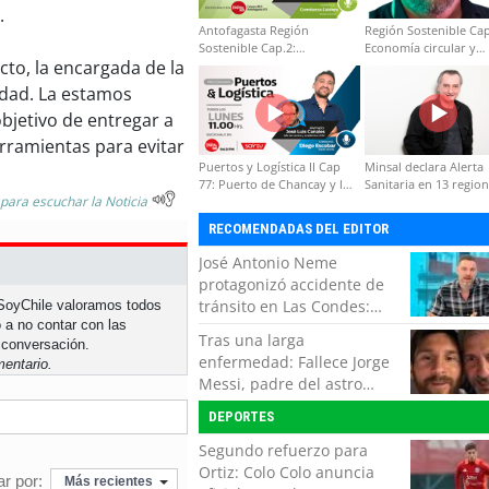
.
Antofagasta Región
Región Sostenible Cap
Sostenible Cap.2:
Economía circular y
cto, la encargada de la
Educación ambiental y
desarrollo regional
formación de capacidades
idad. La estamos
técnicas
bjetivo de entregar a
erramientas para evitar
Puertos y Logística II Cap
Minsal declara Alerta
77: Puerto de Chancay y la
Sanitaria en 13 regio
 para escuchar la Noticia
competitividad de Chile
por virus hanta
RECOMENDADAS DEL EDITOR
José Antonio Neme
protagonizó accidente de
tránsito en Las Condes:
n SoyChile valoramos todos
 a no contar con las
Colisionó con un
Tras una larga
 conversación.
motociclista
enfermedad: Fallece Jorge
entario.
Messi, padre del astro
argentino
DEPORTES
Segundo refuerzo para
Ortiz: Colo Colo anuncia
r por:
Más recientes