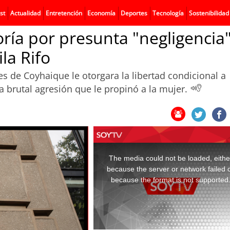
st
Actualidad
Entretención
Economía
Deportes
Tecnología
Sostenibilidad
ría por presunta "negligencia
la Rifo
s de Coyhaique le otorgara la libertad condicional a
 brutal agresión que le propinó a la mujer.
This
is
a
The media could not be loaded, eithe
modal
window.
because the server or network failed 
because the format is not supported