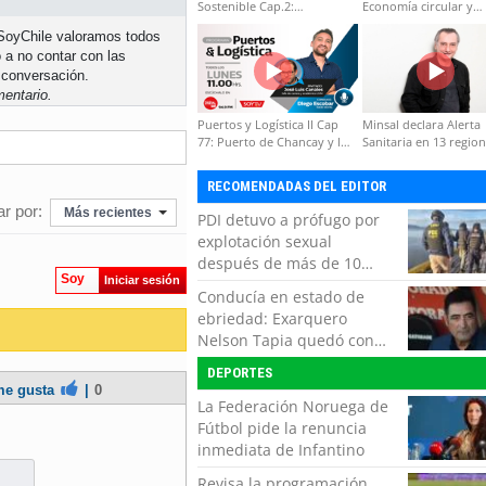
Sostenible Cap.2:
Economía circular y
Educación ambiental y
desarrollo regional
n SoyChile valoramos todos
formación de capacidades
 a no contar con las
técnicas
 conversación.
entario.
Puertos y Logística II Cap
Minsal declara Alerta
77: Puerto de Chancay y la
Sanitaria en 13 regio
competitividad de Chile
por virus hanta
RECOMENDADAS DEL EDITOR
r por:
Más recientes
PDI detuvo a prófugo por
explotación sexual
después de más de 10
Soy
Iniciar sesión
horas de navegación en la
Conducía en estado de
zona austral
ebriedad: Exarquero
Nelson Tapia quedó con
lesiones graves tras
DEPORTES
accidente vehicular
e gusta
|
0
La Federación Noruega de
Fútbol pide la renuncia
inmediata de Infantino
Revisa la programación