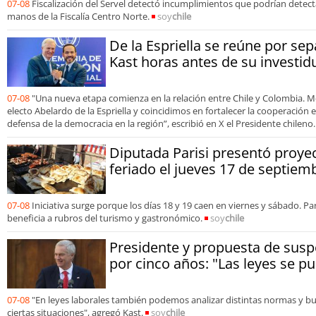
07-08
Fiscalización del Servel detectó incumplimientos que podrían detecta
manos de la Fiscalía Centro Norte.
soy
chile
De la Espriella se reúne por sep
Kast horas antes de su investid
07-08
"Una nueva etapa comienza en la relación entre Chile y Colombia. M
electo Abelardo de la Espriella y coincidimos en fortalecer la cooperación
defensa de la democracia en la región”, escribió en X el Presidente chileno.
Diputada Parisi presentó proyec
feriado el jueves 17 de septiem
07-08
Iniciativa surge porque los días 18 y 19 caen en viernes y sábado. 
beneficia a rubros del turismo y gastronómico.
soy
chile
Presidente y propuesta de susp
por cinco años: "Las leyes se p
07-08
"En leyes laborales también podemos analizar distintas normas y b
ciertas situaciones", agregó Kast.
soy
chile