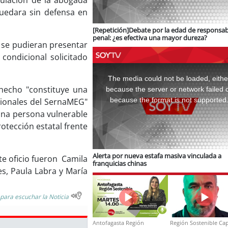
culación de la abogada
quedara sin defensa en
[Repetición]Debate por la edad de responsab
penal: ¿es efectiva una mayor dureza?
 se pudieran presentar
condicional solicitado
This
is
a
The media could not be loaded, eithe
modal
window.
hecho "constituye una
because the server or network failed 
because the format is not supported
ucionales del SernaMEG"
 una persona vulnerable
rotección estatal frente
Alerta por nueva estafa masiva vinculada a
e oficio fueron Camila
franquicias chinas
s, Paula Labra y María
 para escuchar la Noticia
Antofagasta Región
Región Sostenible Cap