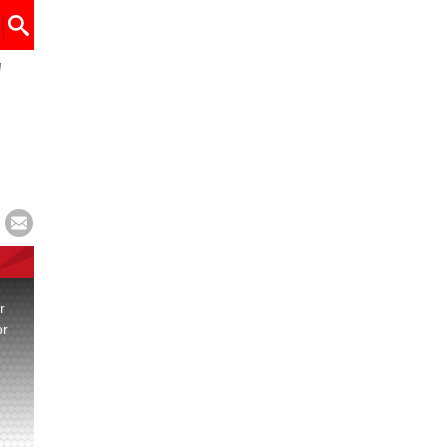
"
r
or
.