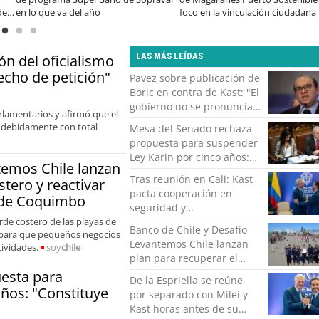
traport Coquimbo
encuentro reunió a líderes para
informado al 
abordar las brechas y oportunidades
LAS MÁS LEÍDAS
n del oficialismo
echo de petición"
Pavez sobre publicación de
Boric en contra de Kast: "El
gobierno no se pronuncia
arlamentarios y afirmó que el
respecto a los reposteos"
r debidamente con total
Mesa del Senado rechaza
propuesta para suspender
Ley Karin por cinco años:
temos Chile lanzan
"Constituye un camino
Tras reunión en Cali: Kast
stero y reactivar
equivocado"
pacta cooperación en
 de Coquimbo
seguridad y
rde costero de las playas de
fortalecimiento bilateral
Banco de Chile y Desafío
 para que pequeños negocios
con De la Espriella
Levantemos Chile lanzan
tividades.
soy
chile
plan para recuperar el
borde costero y reactivar
esta para
De la Espriella se reúne
emprendimientos en la
años: "Constituye
por separado con Milei y
Región de Coquimbo
Kast horas antes de su