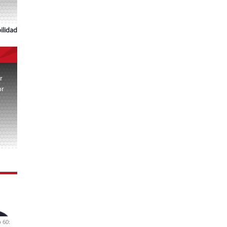
ilidad
r
or
.
 60: