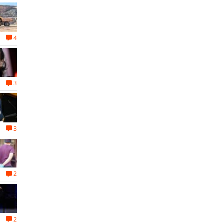
4
3
3
2
2