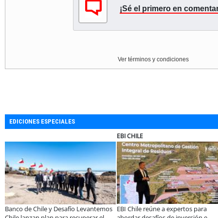
¡Sé el primero en comentar
Ver términos y condiciones
EDICIONES ESPECIALES
ULTRAPORT
ULTRAPORT
nos han sido parte
Miguel Palacios asume la presidencia
Estudiantes de l
 Sano de Sopraval
de Magallanes Puerto Sostenible con
tecnología para 