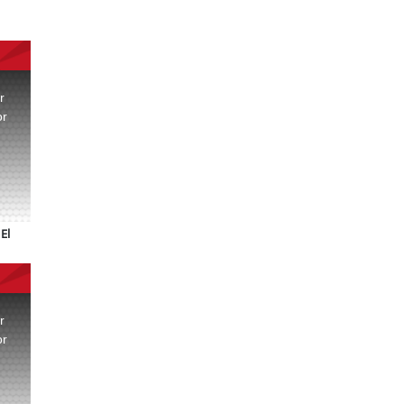
r
or
.
El
r
or
.