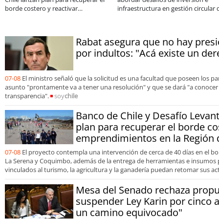
ño
foco en la vinculación ciudadana
operación de Ul
Rabat asegura que no hay presió
por indultos: "Acá existe un der
07-08
El ministro señaló que la solicitud es una facultad que poseen los p
asunto "prontamente va a tener una resolución" y que se dará "a conoce
transparencia".
soy
chile
Banco de Chile y Desafío Levan
plan para recuperar el borde co
emprendimientos en la Región
07-08
El proyecto contempla una intervención de cerca de 40 días en el bo
La Serena y Coquimbo, además de la entrega de herramientas e insumos
vinculados al turismo, la agricultura y la ganadería puedan retomar sus ac
Mesa del Senado rechaza propu
suspender Ley Karin por cinco 
un camino equivocado"