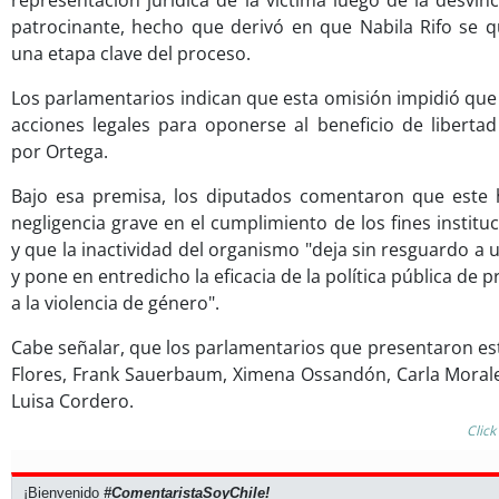
representación jurídica de la víctima luego de la desvin
patrocinante, hecho que derivó en que Nabila Rifo se 
una etapa clave del proceso.
Los parlamentarios indican que esta omisión impidió que
acciones legales para oponerse al beneficio de libertad 
por Ortega.
Bajo esa premisa, los diputados comentaron que este 
negligencia grave en el cumplimiento de los fines instit
y que la inactividad del organismo "deja sin resguardo a
y pone en entredicho la eficacia de la política pública de p
a la violencia de género".
Cabe señalar, que los parlamentarios que presentaron est
Flores, Frank Sauerbaum, Ximena Ossandón, Carla Morale
Luisa Cordero.
Click
¡Bienvenido
#ComentaristaSoyChile!