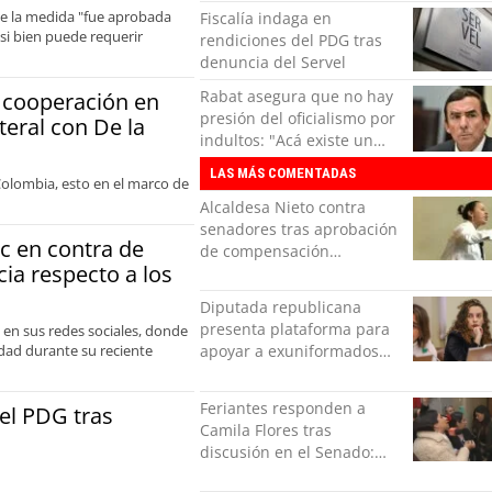
investidura
que la medida "fue aprobada
Fiscalía indaga en
si bien puede requerir
rendiciones del PDG tras
denuncia del Servel
Rabat asegura que no hay
a cooperación en
presión del oficialismo por
teral con De la
indultos: "Acá existe un
derecho de petición"
LAS MÁS COMENTADAS
Colombia, esto en el marco de
Alcaldesa Nieto contra
senadores tras aprobación
c en contra de
de compensación
cia respecto a los
municipal: "Gobierno
indolente"
Diputada republicana
presenta plataforma para
 en sus redes sociales, donde
idad durante su reciente
apoyar a exuniformados
condenados tras estallido
social
Feriantes responden a
del PDG tras
Camila Flores tras
discusión en el Senado:
“Ser mujer de feria es un