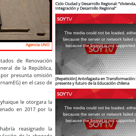
Ciclo Ciudad y Desarrollo Regional: “Vivienda,
Integración y Desarrollo Regional"
This
is
a
The media could not be loaded, eithe
modal
window.
because the server or network failed 
Agencia UNO
because the format is not supported
utados de Renovación
neral de la República,
n por presunta omisión
[Repetición] Antofagasta en Transformación: 
ernamEG) en el caso de
presente y futuro de la Educación chilena
This
yhaique le otorgara la
is
a
The media could not be loaded, eithe
denado en 2017 por la
modal
window.
because the server or network failed 
because the format is not supported
abría reasignado la