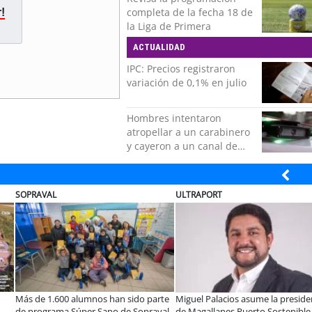
completa de la fecha 18 de
!
la Liga de Primera
ACTUALIDAD
IPC: Precios registraron
variación de 0,1% en julio
Hombres intentaron
atropellar a un carabinero
y cayeron a un canal de
regadío en Peñalolén
BANCO DE CHILE
COLEGIO RÍO L
a UCN desarrollan
Educación y colaboración público-
Llaman a interi
modernizar la
privada se toman La Araucanía:
programas de 