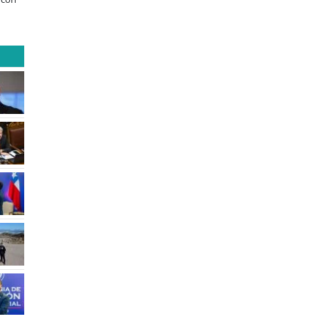
SAE
apoyado por Minera El Abra
Sale