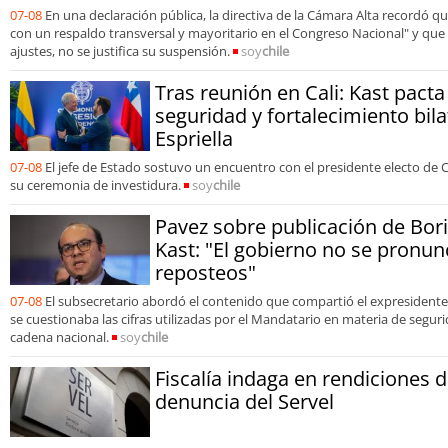
07-08
En una declaración pública, la directiva de la Cámara Alta recordó 
con un respaldo transversal y mayoritario en el Congreso Nacional" y que 
ajustes, no se justifica su suspensión.
soy
chile
Tras reunión en Cali: Kast pact
seguridad y fortalecimiento bila
Espriella
07-08
El jefe de Estado sostuvo un encuentro con el presidente electo de 
su ceremonia de investidura.
soy
chile
Pavez sobre publicación de Bori
Kast: "El gobierno no se pronun
reposteos"
07-08
El subsecretario abordó el contenido que compartió el expresidente
se cuestionaba las cifras utilizadas por el Mandatario en materia de segur
cadena nacional.
soy
chile
Fiscalía indaga en rendiciones 
denuncia del Servel