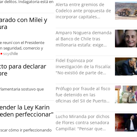
orgullo”
r delitos. Indagatoria está en
Alerta entre gremios de
Codelco ante propuesta de
incorporar capitales
arado con Milei y
privados
ura
Amparo Noguera demanda
al Banco de Chile tras
e reuní con el Presidente
millonaria estafa: exige
 en seguridad, comercio y
más de $528 millones
soy
chile
Fidel Espinoza por
to para declarar
investigación de la Fiscalía:
bre
"No existió de parte de
nadie ningún acto de
violencia física ni verbal"
Prófugo por fraude al fisco
Parlamentaria sostuvo que
fue detenido en las
oficinas del SII de Puerto
ender la Ley Karin
Montt mientras pedía más
ueden perfeccionar"
facturas
Lucho Miranda por dichos
de Flores contra senadora
Campillai: "Pensar que
uscar cómo ir perfeccionando
todo se consigue por pena