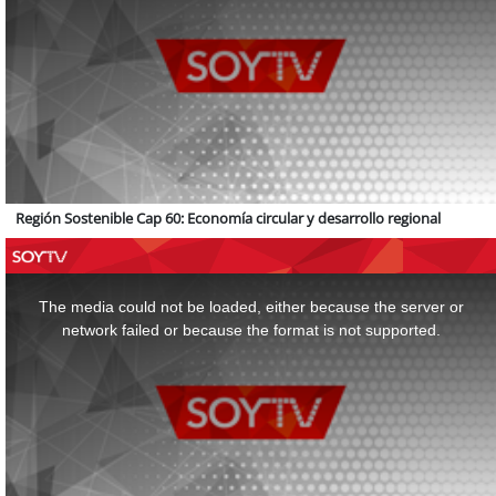
Región Sostenible Cap 60: Economía circular y desarrollo regional
This
is
a
The media could not be loaded, either because the server or
modal
window.
network failed or because the format is not supported.