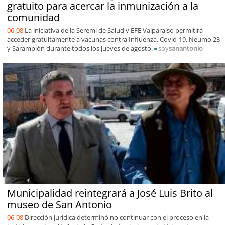
gratuito para acercar la inmunización a la
comunidad
06-08
La iniciativa de la Seremi de Salud y EFE Valparaíso permitirá
acceder gratuitamente a vacunas contra Influenza, Covid-19, Neumo 23
y Sarampión durante todos los jueves de agosto.
soy
sanantonio
Municipalidad reintegrará a José Luis Brito al
museo de San Antonio
06-08
Dirección jurídica determinó no continuar con el proceso en la