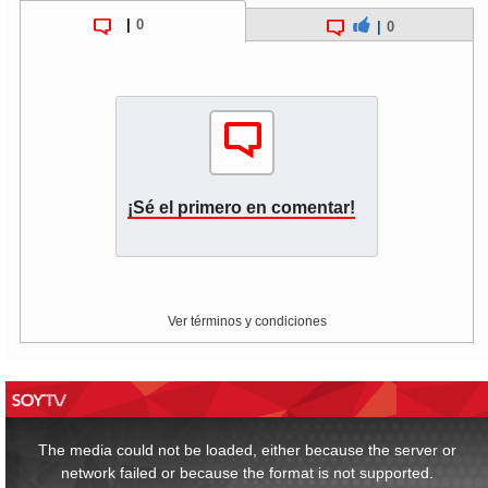
|
0
|
0
¡Sé el primero en comentar!
Ver términos y condiciones
This
is
a
The media could not be loaded, either because the server or
modal
window.
network failed or because the format is not supported.