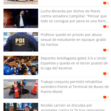
5
Lucho Miranda por dichos de Flores
contra senadora Campillai: "Pensar que
todo se consigue por pena es una forma
de quitar dignidad"
5
Profesor quedó en prisión por abuso
sexual de estudiante en Iquique: grabó
los hechos
1
Deportes Antofagasta goleó 3-0 a Unión
Española y queda en el tercer puesto de
la Liga del Ascenso
1
Trabajo conjunto permitió rehabilitar
sumidero frente al Terminal de Buses de
Puerto Montt
1
Nicolás Larraín se disculpa por
arremeter contra la TV tras respuestas