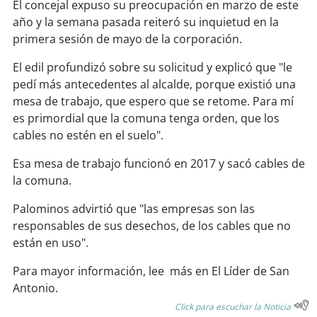
soy
sanantonio
El concejal expuso su preocupación en marzo de este
año y la semana pasada reiteró su inquietud en la
soy
chillán
primera sesión de mayo de la corporación.
El edil profundizó sobre su solicitud y explicó que "le
soy
sancarlos
pedí más antecedentes al alcalde, porque existió una
mesa de trabajo, que espero que se retome. Para mí
soy
talcahuano
es primordial que la comuna tenga orden, que los
cables no estén en el suelo".
soy
concepción
Esa mesa de trabajo funcionó en 2017 y sacó cables de
soy
coronel
la comuna.
Palominos advirtió que "las empresas son las
soy
arauco
responsables de sus desechos, de los cables que no
están en uso".
soy
temuco
Para mayor información, lee más en El Líder de San
soy
valdivia
Antonio.
Click para escuchar la Noticia
soy
osorno