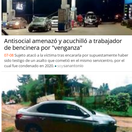
Antisocial amenazó y acuchilló a trabajador
de bencinera por "venganza"
07-08
Sujeto atacó a la víctima tras encararla por supuestamente haber
sido testigo de un asalto que cometió en el mismo servicentro, por el
cual fue condenado en 2020.
soy
sanantonio