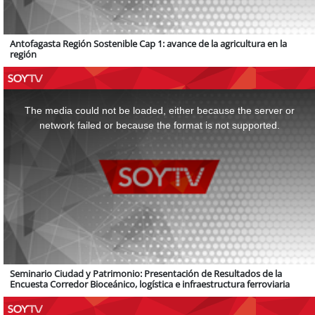
Antofagasta Región Sostenible Cap 1: avance de la agricultura en la
región
This
is
a
The media could not be loaded, either because the server or
modal
window.
network failed or because the format is not supported.
Seminario Ciudad y Patrimonio: Presentación de Resultados de la
Encuesta Corredor Bioceánico, logística e infraestructura ferroviaria