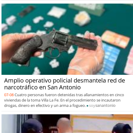
Amplio operativo policial desmantela red de
narcotráfico en San Antonio
07-08
Cuatro personas fueron detenidas tras allanamientos en cinco
viviendas de la toma Villa La Fe. En el procedimiento se incautaron
drogas, dinero en efectivo y un arma a fogueo.
soy
sanantonio