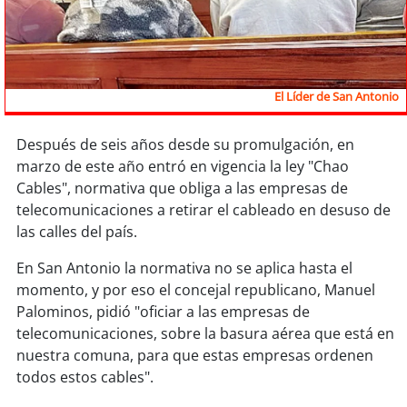
Sostenibilidad
soy
chile
El Líder de San Antonio
soy
arica
soy
iquique
Después de seis años desde su promulgación, en
marzo de este año entró en vigencia la ley "Chao
Cables", normativa que obliga a las empresas de
soy
calama
telecomunicaciones a retirar el cableado en desuso de
las calles del país.
soy
antofagasta
En San Antonio la normativa no se aplica hasta el
soy
copiapó
momento, y por eso el concejal republicano, Manuel
Palominos, pidió "oficiar a las empresas de
soy
valparaíso
telecomunicaciones, sobre la basura aérea que está en
nuestra comuna, para que estas empresas ordenen
soy
quillota
todos estos cables".