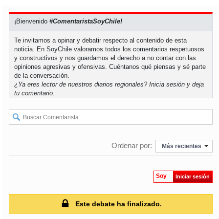
soy
puertomontt
¡Bienvenido
#ComentaristaSoyChile!
Te invitamos a opinar y debatir respecto al contenido de esta
soy
chiloé
noticia. En SoyChile valoramos todos los comentarios respetuosos
y constructivos y nos guardamos el derecho a no contar con las
opiniones agresivas y ofensivas. Cuéntanos qué piensas y sé parte
de la conversación.
¿Ya eres lector de nuestros diarios regionales?
Inicia sesión
y deja
tu comentario.
Ordenar por:
Más recientes
Soy
Iniciar sesión
Este debate ha finalizado.