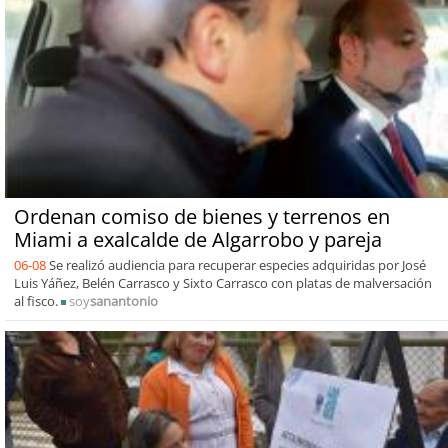
Ordenan comiso de bienes y terrenos en
Miami a exalcalde de Algarrobo y pareja
06-08
Se realizó audiencia para recuperar especies adquiridas por José
Luis Yáñez, Belén Carrasco y Sixto Carrasco con platas de malversación
al fisco.
soy
sanantonio