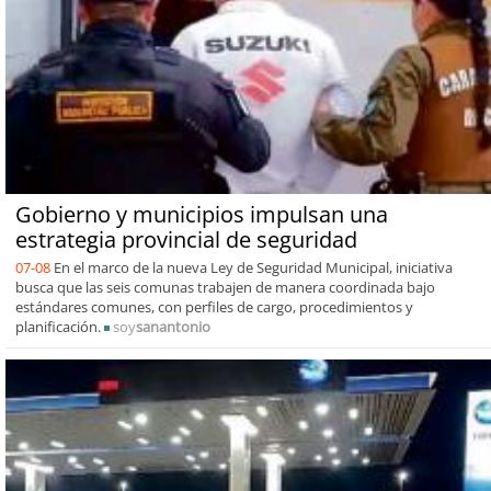
Gobierno y municipios impulsan una
estrategia provincial de seguridad
07-08
En el marco de la nueva Ley de Seguridad Municipal, iniciativa
busca que las seis comunas trabajen de manera coordinada bajo
estándares comunes, con perfiles de cargo, procedimientos y
planificación.
soy
sanantonio