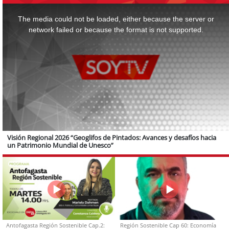
This
is
a
The media could not be loaded, either because the server or
modal
window.
network failed or because the format is not supported.
Visión Regional 2026 “Geoglifos de Pintados: Avances y desafíos hacia
un Patrimonio Mundial de Unesco”
Antofagasta Región Sostenible Cap.2:
Región Sostenible Cap 60: Economía