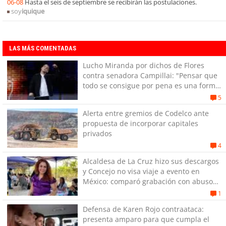
06-08
Hasta el seis de septiembre se recibirán las postulaciones.
soy
iquique
LAS MÁS COMENTADAS
Lucho Miranda por dichos de Flores
contra senadora Campillai: "Pensar que
todo se consigue por pena es una forma
de quitar dignidad"
5
Alerta entre gremios de Codelco ante
propuesta de incorporar capitales
privados
4
Alcaldesa de La Cruz hizo sus descargos
y Concejo no visa viaje a evento en
México: comparó grabación con abuso
sexual infantil
1
Defensa de Karen Rojo contraataca:
presenta amparo para que cumpla el