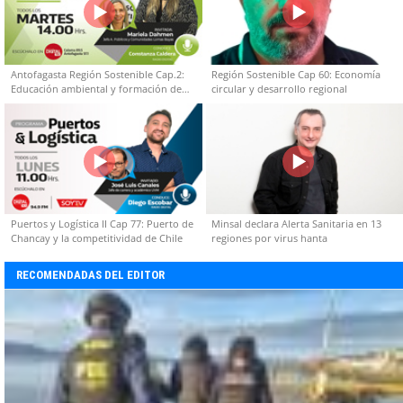
Antofagasta Región Sostenible Cap.2:
Región Sostenible Cap 60: Economía
Educación ambiental y formación de
circular y desarrollo regional
capacidades técnicas
Puertos y Logística II Cap 77: Puerto de
Minsal declara Alerta Sanitaria en 13
Chancay y la competitividad de Chile
regiones por virus hanta
RECOMENDADAS DEL EDITOR