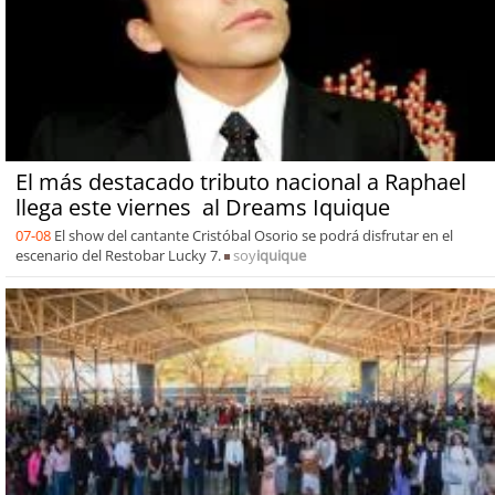
El más destacado tributo nacional a Raphael
llega este viernes al Dreams Iquique
07-08
El show del cantante Cristóbal Osorio se podrá disfrutar en el
escenario del Restobar Lucky 7.
soy
iquique