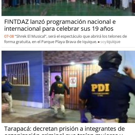
FINTDAZ lanzó programación nacional e
internacional para celebrar sus 19 años
07-08
“Shrek El Musical”, será el espectáculo que abrirá los telones de
forma gratuita, en el Parque Playa Brava de Iquique.
soy
iquique
Tarapacá: decretan prisión a integrantes de