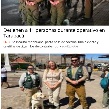
Detienen a 11 personas durante operativo en
Tarapacá
06-08
Se incautó marihuana, pasta base de cocaína, una bicicleta y
cajetillas de cigarrillos de contrabando.
soy
iquique