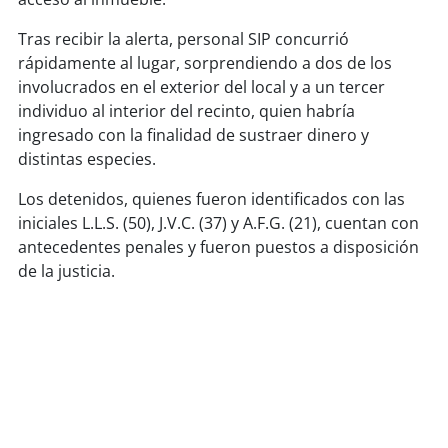
soy
sanantonio
Tras recibir la alerta, personal SIP concurrió
soy
chillán
rápidamente al lugar, sorprendiendo a dos de los
involucrados en el exterior del local y a un tercer
soy
sancarlos
individuo al interior del recinto, quien habría
ingresado con la finalidad de sustraer dinero y
soy
talcahuano
distintas especies.
Los detenidos, quienes fueron identificados con las
soy
concepción
iniciales L.L.S. (50), J.V.C. (37) y A.F.G. (21), cuentan con
antecedentes penales y fueron puestos a disposición
soy
coronel
de la justicia.
soy
arauco
soy
temuco
soy
valdivia
soy
osorno