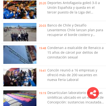
Deportes Antofagasta goleó 3-0 a
20:20
Unión Española y queda en el
tercer puesto de la Liga del
Ascenso
Banco de Chile y Desafío
20:03
Levantemos Chile lanzan plan para
recuperar el borde costero y
reactivar emprendimientos en la
Región de Coquimbo
Condenan a exalcalde de Renaico a
19:48
15 años de cárcel por delitos de
connotación sexual
Concón reunió a 16 empresas y
19:41
ofreció más de 200 vacantes en
nueva Feria Laboral
Desarticulan laboratorio de drogas
19:19
sintéticas ubicado en un edificio de
Concepción: sustancias incautadas