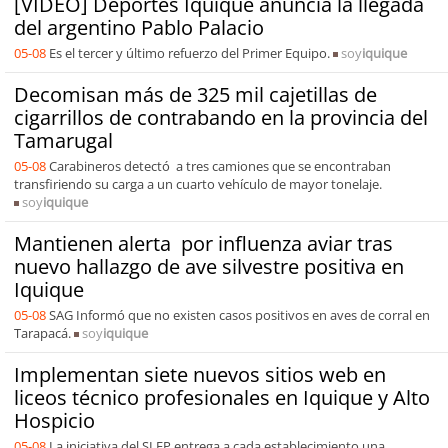
[VIDEO] Deportes Iquique anuncia la llegada
del argentino Pablo Palacio
05-08
Es el tercer y último refuerzo del Primer Equipo.
soy
iquique
Decomisan más de 325 mil cajetillas de
cigarrillos de contrabando en la provincia del
Tamarugal
05-08
Carabineros detectó a tres camiones que se encontraban
transfiriendo su carga a un cuarto vehículo de mayor tonelaje.
soy
iquique
Mantienen alerta por influenza aviar tras
nuevo hallazgo de ave silvestre positiva en
Iquique
05-08
SAG Informó que no existen casos positivos en aves de corral en
Tarapacá.
soy
iquique
Implementan siete nuevos sitios web en
liceos técnico profesionales en Iquique y Alto
Hospicio
05-08
La iniciativa del SLEP entrega a cada establecimiento una