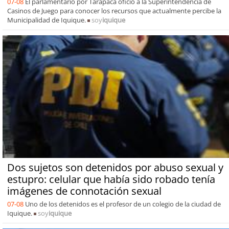
07-08
El parlamentario por Tarapacá ofició a la Superintendencia de
Casinos de Juego para conocer los recursos que actualmente percibe la
Municipalidad de Iquique.
soy
iquique
Dos sujetos son detenidos por abuso sexual y
estupro: celular que había sido robado tenía
imágenes de connotación sexual
07-08
Uno de los detenidos es el profesor de un colegio de la ciudad de
Iquique.
soy
iquique