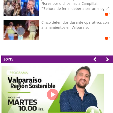
Flores por dichos hacia Campillai:
"'Señora de feria' debería ser un elogio"
1
Cinco detenidos durante operativos con
allanamientos en Valparaíso
1
SOYTV