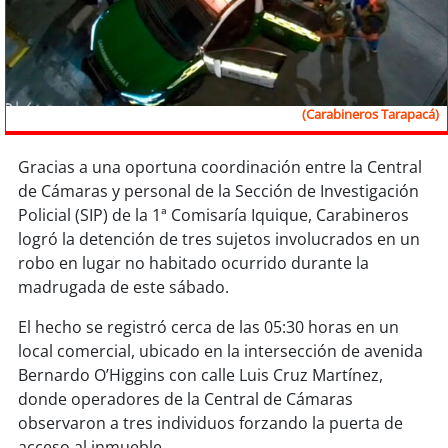
Sostenibilidad
soy
chile
soy
arica
(Carabineros Tarapacá)
soy
iquique
Gracias a una oportuna coordinación entre la Central
de Cámaras y personal de la Sección de Investigación
soy
calama
Policial (SIP) de la 1ª Comisaría Iquique, Carabineros
logró la detención de tres sujetos involucrados en un
soy
antofagasta
robo en lugar no habitado ocurrido durante la
madrugada de este sábado.
soy
copiapó
El hecho se registró cerca de las 05:30 horas en un
local comercial, ubicado en la intersección de avenida
soy
valparaíso
Bernardo O’Higgins con calle Luis Cruz Martínez,
donde operadores de la Central de Cámaras
soy
quillota
observaron a tres individuos forzando la puerta de
acceso al inmueble.