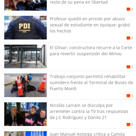
resto de su pena en libertad
1
Profesor quedó en prisión por abuso
sexual de estudiante en Iquique: grabó
los hechos
1
El Olivar: constructora recurre a la Corte
para revertir suspensión del Minvu
1
Trabajo conjunto permitió rehabilitar
sumidero frente al Terminal de Buses de
Puerto Montt
1
Nicolás Larraín se disculpa por
arremeter contra la TV tras respuestas
de J.C Rodríguez y Danilo 21
1
Juan Manuel Astorga critica a Camila