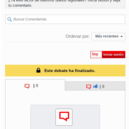
¿Ya eres lector de nuestros diarios regionales?
Inicia sesión
y deja
tu comentario.
Ordenar por:
Más recientes
Soy
Iniciar sesión
Este debate ha finalizado.
|
0
|
0