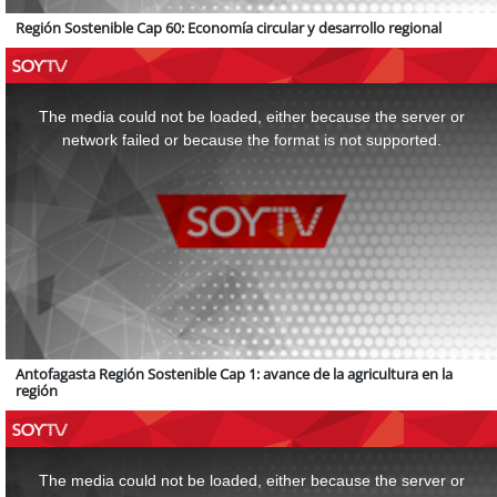
Región Sostenible Cap 60: Economía circular y desarrollo regional
This
is
a
The media could not be loaded, either because the server or
modal
window.
network failed or because the format is not supported.
Antofagasta Región Sostenible Cap 1: avance de la agricultura en la
región
This
is
a
The media could not be loaded, either because the server or
modal
window.