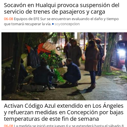
Socavón en Hualqui provoca suspensión del
servicio de trenes de pasajeros y carga
06-08
Equipos de EFE Sur se encuentran evaluando el daño y tiempo
que tomará recuperar la vía.
soy
concepcion
Activan Código Azul extendido en Los Ángeles
y refuerzan medidas en Concepción por bajas
temperaturas de este fin de semana
06-08
La medida se inició este jueves 6 y se extenderá hasta el sábado 8