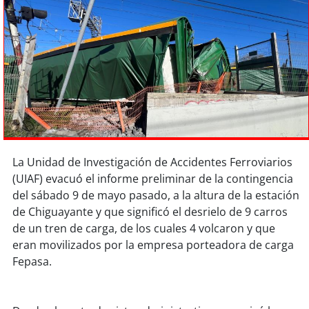
Sostenibilidad
soy
chile
soy
arica
soy
iquique
soy
calama
La Unidad de Investigación de Accidentes Ferroviarios
soy
antofagasta
(UIAF) evacuó el informe preliminar de la contingencia
del sábado 9 de mayo pasado, a la altura de la estación
soy
copiapó
de Chiguayante y que significó el desrielo de 9 carros
de un tren de carga, de los cuales 4 volcaron y que
eran movilizados por la empresa porteadora de carga
soy
valparaíso
Fepasa.
soy
quillota