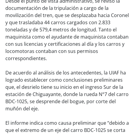
Desde el punto de vista administrativo, se revisó la
soy
sanantonio
documentación de la tripulación a cargo de la
movilización del tren, que se desplazaba hacia Coronel
soy
chillán
y que trasladaba 44 carros cargados con 2.833
toneladas y de 579,4 metros de longitud. Tanto el
soy
sancarlos
maquinista como el ayudante de maquinista contaban
con sus licencias y certificaciones al día y los carros y
soy
talcahuano
locomotoras contaban con sus permisos
correspondientes.
soy
concepción
De acuerdo al análisis de los antecedentes, la UIAF ha
soy
coronel
logrado establecer como conclusiones preliminares
que, el desrielo tiene su inicio en el ingreso Sur de la
soy
arauco
estación de Chiguayante, donde la rueda N°7 del carro
BDC-1025, se desprende del bogue, por corte del
soy
temuco
muñón del eje.
soy
valdivia
El informe indica como causa preliminar que “debido a
que el extremo de un eje del carro BDC-1025 se corta
soy
osorno