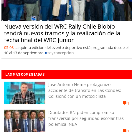
Nueva versión del WRC Rally Chile Biobío
tendrá nuevos tramos y la realización de la
fecha final del WRC Junior
05-08
La quinta edición del evento deportivo está programada desde el
10 al 13 de septiembre.
soy
concepcion
LAS MÁS COMENTADAS
José Antonio Neme protagonizó
accidente de tránsito en Las Condes:
Colisionó con un motociclista
1
Diputados RN piden compromiso
transversal por seguridad escolar tras
polémica INBA
1