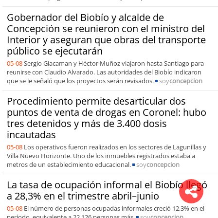
Gobernador del Biobío y alcalde de
Concepción se reunieron con el ministro del
Interior y aseguran que obras del transporte
público se ejecutarán
05-08
Sergio Giacaman y Héctor Muñoz viajaron hasta Santiago para
reunirse con Claudio Alvarado. Las autoridades del Biobío indicaron
que se le señaló que los proyectos serán revisados.
soy
concepcion
Procedimiento permite desarticular dos
puntos de venta de drogas en Coronel: hubo
tres detenidos y más de 3.400 dosis
incautadas
05-08
Los operativos fueron realizados en los sectores de Lagunillas y
Villa Nuevo Horizonte. Uno de los inmuebles registrados estaba a
metros de un establecimiento educacional.
soy
concepcion
La tasa de ocupación informal el Biobío llegó
a 28,3% en el trimestre abril–junio
05-08
El número de personas ocupadas informales creció 12,3% en el
período, equivalente a 22.126 personas más.
soy
concepcion