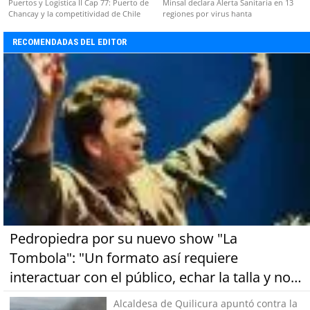
Puertos y Logística II Cap 77: Puerto de
Minsal declara Alerta Sanitaria en 13
Chancay y la competitividad de Chile
regiones por virus hanta
RECOMENDADAS DEL EDITOR
Pedropiedra por su nuevo show "La
Tombola": "Un formato así requiere
interactuar con el público, echar la talla y no
tener miedo a equivocarse"
Alcaldesa de Quilicura apuntó contra la