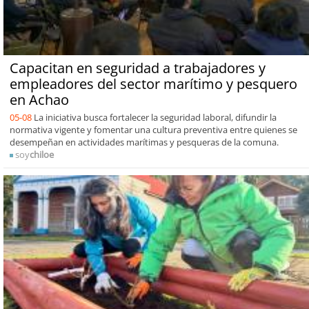
Capacitan en seguridad a trabajadores y
empleadores del sector marítimo y pesquero
en Achao
05-08
La iniciativa busca fortalecer la seguridad laboral, difundir la
normativa vigente y fomentar una cultura preventiva entre quienes se
desempeñan en actividades marítimas y pesqueras de la comuna.
soy
chiloe