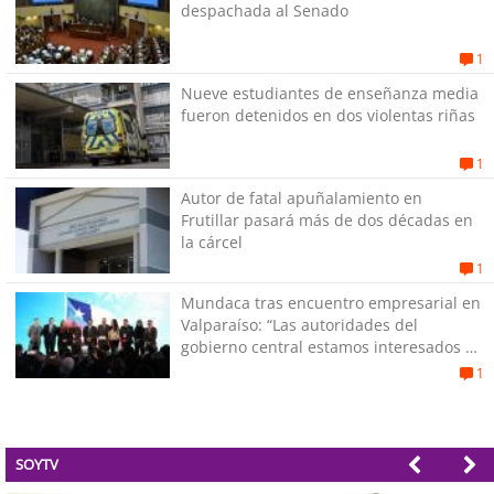
despachada al Senado
1
Nueve estudiantes de enseñanza media
fueron detenidos en dos violentas riñas
1
Autor de fatal apuñalamiento en
Frutillar pasará más de dos décadas en
la cárcel
1
Mundaca tras encuentro empresarial en
Valparaíso: “Las autoridades del
gobierno central estamos interesados en
generar empleos”
1
SOYTV