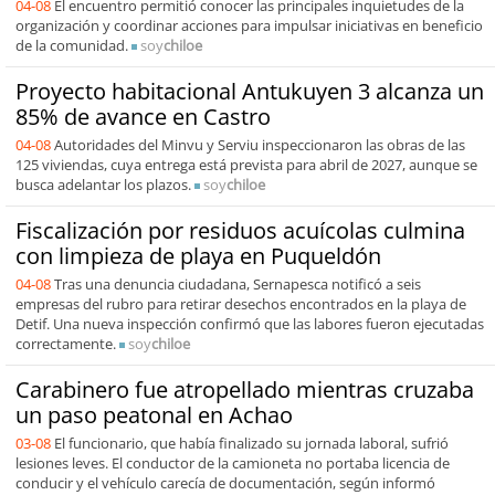
04-08
El encuentro permitió conocer las principales inquietudes de la
organización y coordinar acciones para impulsar iniciativas en beneficio
de la comunidad.
soy
chiloe
Proyecto habitacional Antukuyen 3 alcanza un
85% de avance en Castro
04-08
Autoridades del Minvu y Serviu inspeccionaron las obras de las
125 viviendas, cuya entrega está prevista para abril de 2027, aunque se
busca adelantar los plazos.
soy
chiloe
Fiscalización por residuos acuícolas culmina
con limpieza de playa en Puqueldón
04-08
Tras una denuncia ciudadana, Sernapesca notificó a seis
empresas del rubro para retirar desechos encontrados en la playa de
Detif. Una nueva inspección confirmó que las labores fueron ejecutadas
correctamente.
soy
chiloe
Carabinero fue atropellado mientras cruzaba
un paso peatonal en Achao
03-08
El funcionario, que había finalizado su jornada laboral, sufrió
lesiones leves. El conductor de la camioneta no portaba licencia de
conducir y el vehículo carecía de documentación, según informó