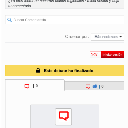
¿Ya eres lector de nuestros diarios regionales?
Inicia sesión
y deja
tu comentario.
soy
puertomontt
soy
chiloé
Ordenar por:
Más recientes
Soy
Iniciar sesión
Este debate ha finalizado.
|
0
|
0