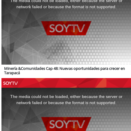
The media could not be loaded, either because the server or
modal
window.
network failed or because the format is not supported.
Minería &Comunidades Cap 48: Nuevas oportunidades para crecer en
Tarapacá
This
is
a
The media could not be loaded, either because the server or
modal
window.
network failed or because the format is not supported.