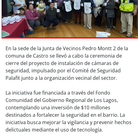
Sostenibilidad
soy
chile
soy
arica
En la sede de la Junta de Vecinos Pedro Montt 2 de la
soy
iquique
comuna de Castro se llevó a cabo la ceremonia de
cierre del proyecto de instalación de cámaras de
soy
calama
seguridad, impulsado por el Comité de Seguridad
Palafit junto a la organización vecinal del sector.
soy
antofagasta
La iniciativa fue financiada a través del Fondo
soy
copiapó
Comunidad del Gobierno Regional de Los Lagos,
contemplando una inversión de $10 millones
soy
valparaíso
destinados a fortalecer la seguridad en el barrio. La
iniciativa busca mejorar la vigilancia y prevenir hechos
soy
quillota
delictuales mediante el uso de tecnología.