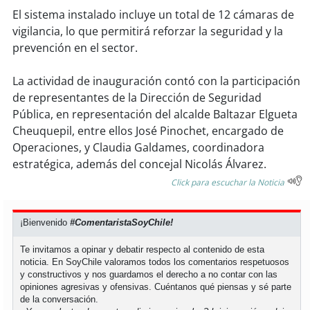
soy
sanantonio
El sistema instalado incluye un total de 12 cámaras de
vigilancia, lo que permitirá reforzar la seguridad y la
soy
chillán
prevención en el sector.
soy
sancarlos
La actividad de inauguración contó con la participación
de representantes de la Dirección de Seguridad
soy
talcahuano
Pública, en representación del alcalde Baltazar Elgueta
Cheuquepil, entre ellos José Pinochet, encargado de
soy
concepción
Operaciones, y Claudia Galdames, coordinadora
estratégica, además del concejal Nicolás Álvarez.
soy
coronel
Click para escuchar la Noticia
soy
arauco
¡Bienvenido
#ComentaristaSoyChile!
soy
temuco
Te invitamos a opinar y debatir respecto al contenido de esta
noticia. En SoyChile valoramos todos los comentarios respetuosos
soy
valdivia
y constructivos y nos guardamos el derecho a no contar con las
opiniones agresivas y ofensivas. Cuéntanos qué piensas y sé parte
de la conversación.
soy
osorno