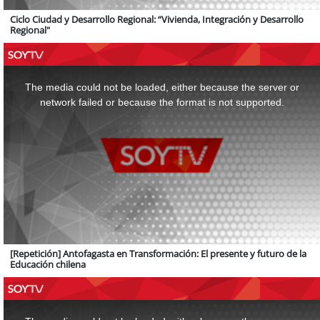
Ciclo Ciudad y Desarrollo Regional: “Vivienda, Integración y Desarrollo
Regional"
This
is
a
The media could not be loaded, either because the server or
modal
window.
network failed or because the format is not supported.
[Repetición] Antofagasta en Transformación: El presente y futuro de la
Educación chilena
This
is
a