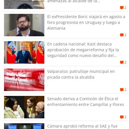
amenazas al alcaide de la
exPenitenciaría
2
El exPresidente Boric viajará en agosto a
foro progresista en Uruguay y luego a
Alemania
2
En cadena nacional: Kast destaca
aprobación de megarreforma y fija la
seguridad como nuevo desafío del
Gobierno
2
Valparaíso: patrullaje municipal en
picada contra la alcaldía
2
Senado deriva a Comisión de Ética el
enfrentamiento entre Campillai y Flores
2
Cámara aprobó reforma al SAE y fue