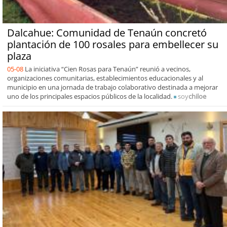
Dalcahue: Comunidad de Tenaún concretó
plantación de 100 rosales para embellecer su
plaza
05-08
La iniciativa “Cien Rosas para Tenaún” reunió a vecinos,
organizaciones comunitarias, establecimientos educacionales y al
municipio en una jornada de trabajo colaborativo destinada a mejorar
uno de los principales espacios públicos de la localidad.
soy
chiloe