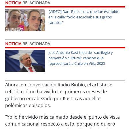
soy
sanantonio
NOTICIA
RELACIONADA
[VIDEO] Dani Ride acusa que fue escupido
soy
chillán
en la calle: “Solo escuchaba sus gritos
canutos”
soy
sancarlos
soy
talcahuano
NOTICIA
RELACIONADA
José Antonio Kast tilda de "sacrilegio y
soy
concepción
perversión cultural" canción que
representará a Chile en Viña 2025
soy
coronel
Ahora, en conversación Radio Biobío, el artista se
soy
arauco
refirió a cómo ha vivido los primeros meses de
gobierno encabezado por Kast tras aquellos
soy
temuco
polémicos episodios.
soy
valdivia
“Yo lo he vivido más calmado desde el punto de vista
comunicacional respecto a esto, porque no quiero
soy
osorno