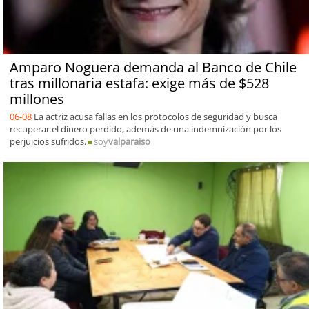
Amparo Noguera demanda al Banco de Chile
tras millonaria estafa: exige más de $528
millones
06-08
La actriz acusa fallas en los protocolos de seguridad y busca
recuperar el dinero perdido, además de una indemnización por los
perjuicios sufridos.
soy
valparaiso