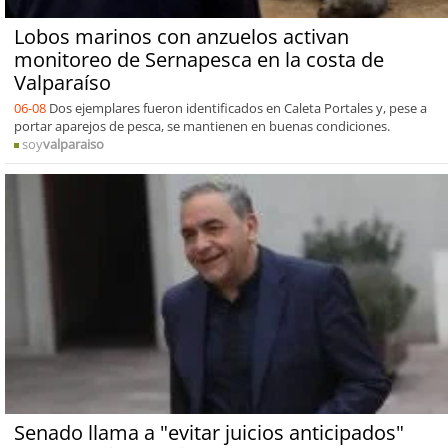
Lobos marinos con anzuelos activan
monitoreo de Sernapesca en la costa de
Valparaíso
06-08
Dos ejemplares fueron identificados en Caleta Portales y, pese a
portar aparejos de pesca, se mantienen en buenas condiciones.
soy
valparaiso
Senado llama a "evitar juicios anticipados"