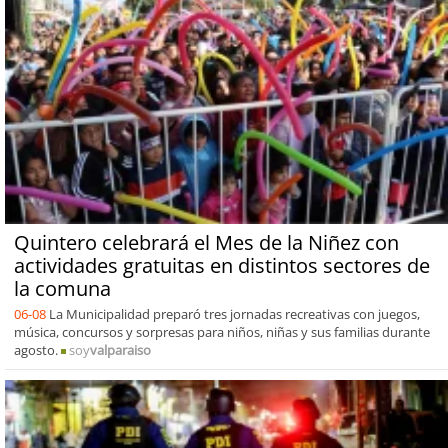
Quintero celebrará el Mes de la Niñez con
actividades gratuitas en distintos sectores de
la comuna
06-08
La Municipalidad preparó tres jornadas recreativas con juegos,
música, concursos y sorpresas para niños, niñas y sus familias durante
agosto.
soy
valparaiso