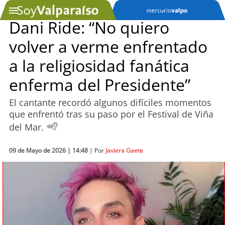
Dani Ride: “No quiero
volver a verme enfrentado
SOYTV
a la religiosidad fanática
enferma del Presidente”
Podcast
El cantante recordó algunos difíciles momentos
Actualidad
que enfrentó tras su paso por el Festival de Viña
del Mar.
Entretención
09 de Mayo de 2026 | 14:48
| Por
Javiera Gaete
Economía
Deportes
Tecnología