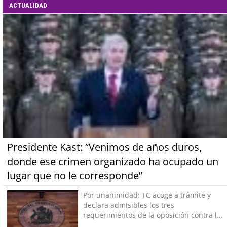
ACTUALIDAD
Presidente Kast: “Venimos de años duros,
donde ese crimen organizado ha ocupado un
lugar que no le corresponde”
Por unanimidad: TC acoge a trámite y
declara admisibles los tres
requerimientos de la oposición contra la
megarreforma