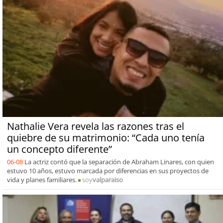
Nathalie Vera revela las razones tras el
quiebre de su matrimonio: “Cada uno tenía
un concepto diferente”
06-08
La actriz contó que la separación de Abraham Linares, con quien
estuvo 10 años, estuvo marcada por diferencias en sus proyectos de
vida y planes familiares.
soy
valparaiso