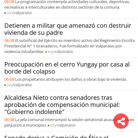
06-08
La programación contempla actividades culturales, deportivas,
recreativas e interculturales en distintos sectores de la comuna.
soy
valparaiso
Detienen a militar que amenazó con destruir
vivienda de su padre
06-08
El suboficial del Ejército es miembro activo del Regimiento Escolta
Presidencial N° 1 Granaderos. Fue formalizado en Valparaíso por
violencia intrafamiliar.
soy
valparaiso
Preocupación en el cerro Yungay por casa al
borde del colapso
06-08
Los propietarios atribuyen los daños a obras bajo la vivienda.
soy
valparaiso
Alcaldesa Nieto contra senadores tras
aprobación de compensación municipal:
"Gobierno indolente"
06-08
La jefa comunal interrumpió la sesión senatorial acusando graves
perjuicios a municipios.
soy
valparaiso
Senado deriva a Comisión de Ética el