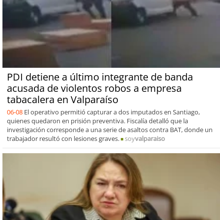
PDI detiene a último integrante de banda
acusada de violentos robos a empresa
tabacalera en Valparaíso
06-08
El operativo permitió capturar a dos imputados en Santiago,
quienes quedaron en prisión preventiva. Fiscalía detalló que la
investigación corresponde a una serie de asaltos contra BAT, donde un
trabajador resultó con lesiones graves.
soy
valparaiso