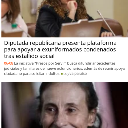
Diputada republicana presenta plataforma
para apoyar a exuniformados condenados
tras estallido social
06-08
La iniciativa “Presos por Servir” busca difundir antecedentes
judiciales y familiares de nueve exfuncionarios, además de reunir apoyo
ciudadano para solicitar indultos.
soy
valparaiso