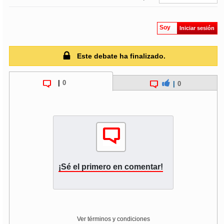
Soy
Iniciar sesión
Este debate ha finalizado.
|
0
|
0
¡Sé el primero en comentar!
Ver términos y condiciones