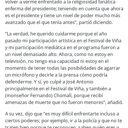
volver a verme enfrentado a la religiosidad fanática
enferma del presidente; teniendo en cuenta que ahora
soy
puertomontt
es el presidente y tiene un nivel de poder mucho más
avanzado que el que tenía antes”, partió diciendo.
soy
chiloé
“La verdad, he querido cuidarme porque el año
pasado mi participación artística en el Festival de Viña
y mi participación mediática en el programa fueron a
un nivel demasiado alto. Ahora, como no estoy en
televisión, no tengo esa capacidad ni estoy en el
momento de tener todas las posibilidades de agarrar
un micrófono y decirle a la prensa cómo podría
defenderme. Y sí, yo culpé a José Antonio
principalmente en el Festival de Viña, y también a
(monseñor Fernando) Chomalí, porque recibí
amenazas de muerte que no fueron menores”, añadió.
A su vez, dijo que “es muy difícil enfrentarte incluso a
ciertos poderes; por ejemplo, ir a la policía y que no te
traten bien porque te reconocen, saben quién eres y