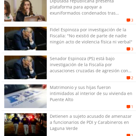
Diputada republicana presenta
plataforma para apoyar a
exuniformados condenados tras
estallido social
3
Fidel Espinoza por investigación de la
Fiscalía: "No existió de parte de nadie
ningún acto de violencia física ni verbal"
3
Senador Espinoza (PS) está bajo
investigación de la Fiscalía por
acusaciones cruzadas de agresión con
su pareja
2
Matrimonio y sus hijas fueron
intimidados al interior de su vivienda en
Puente Alto
1
Detienen a sujeto acusado de amenazar
a funcionarios de PDI y Carabineros en
Laguna Verde
1