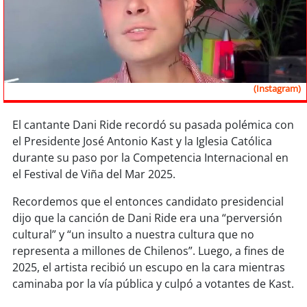
Sostenibilidad
soy
chile
soy
arica
(Instagram)
soy
iquique
El cantante Dani Ride recordó su pasada polémica con
el Presidente José Antonio Kast y la Iglesia Católica
soy
calama
durante su paso por la Competencia Internacional en
el Festival de Viña del Mar 2025.
soy
antofagasta
Recordemos que el entonces candidato presidencial
soy
copiapó
dijo que la canción de Dani Ride era una “perversión
cultural” y “un insulto a nuestra cultura que no
soy
valparaíso
representa a millones de Chilenos”. Luego, a fines de
2025, el artista recibió un escupo en la cara mientras
soy
quillota
caminaba por la vía pública y culpó a votantes de Kast.