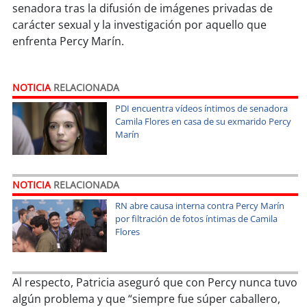
soy
sanantonio
senadora tras la difusión de imágenes privadas de
carácter sexual y la investigación por aquello que
soy
chillán
enfrenta Percy Marín.
soy
sancarlos
NOTICIA
RELACIONADA
soy
talcahuano
PDI encuentra vídeos íntimos de senadora
Camila Flores en casa de su exmarido Percy
Marín
soy
concepción
soy
coronel
NOTICIA
RELACIONADA
soy
arauco
RN abre causa interna contra Percy Marín
por filtración de fotos íntimas de Camila
Flores
soy
temuco
soy
valdivia
Al respecto, Patricia aseguró que con Percy nunca tuvo
algún problema y que “siempre fue súper caballero,
soy
osorno