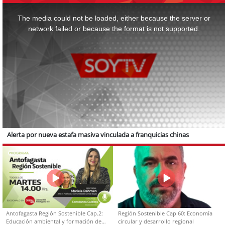
This
is
a
The media could not be loaded, either because the server or
modal
window.
network failed or because the format is not supported.
Alerta por nueva estafa masiva vinculada a franquicias chinas
Antofagasta Región Sostenible Cap.2:
Región Sostenible Cap 60: Economía
Educación ambiental y formación de
circular y desarrollo regional