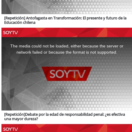
[Repetición] Antofagasta en Transformación: El presente y futuro de la
Educación chilena
This
is
a
The media could not be loaded, either because the server or
modal
window.
network failed or because the format is not supported.
[Repetición]Debate por la edad de responsabilidad penal: ¿es efectiva
una mayor dureza?