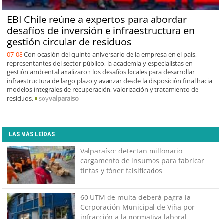
EBI Chile reúne a expertos para abordar
desafíos de inversión e infraestructura en
gestión circular de residuos
07-08
Con ocasión del quinto aniversario de la empresa en el país,
representantes del sector público, la academia y especialistas en
gestión ambiental analizaron los desafíos locales para desarrollar
infraestructura de largo plazo y avanzar desde la disposición final hacia
modelos integrales de recuperación, valorización y tratamiento de
residuos.
soy
valparaiso
LAS MÁS LEÍDAS
Valparaíso: detectan millonario
cargamento de insumos para fabricar
tintas y tóner falsificados
60 UTM de multa deberá pagra la
Corporación Municipal de Viña por
infracción a la normativa laboral