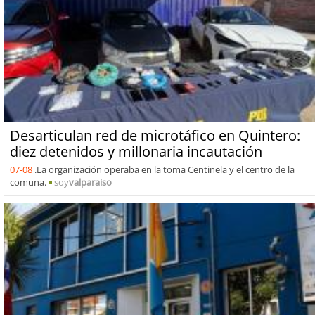
Desarticulan red de microtáfico en Quintero:
diez detenidos y millonaria incautación
07-08
.La organización operaba en la toma Centinela y el centro de la
comuna.
soy
valparaiso