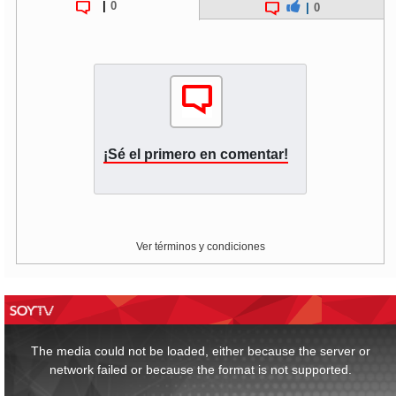
|
0
|
0
¡Sé el primero en comentar!
Ver términos y condiciones
This
is
a
The media could not be loaded, either because the server or
modal
window.
network failed or because the format is not supported.