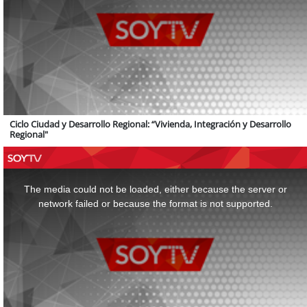
Ciclo Ciudad y Desarrollo Regional: “Vivienda, Integración y Desarrollo
Regional"
This
is
a
The media could not be loaded, either because the server or
modal
window.
network failed or because the format is not supported.