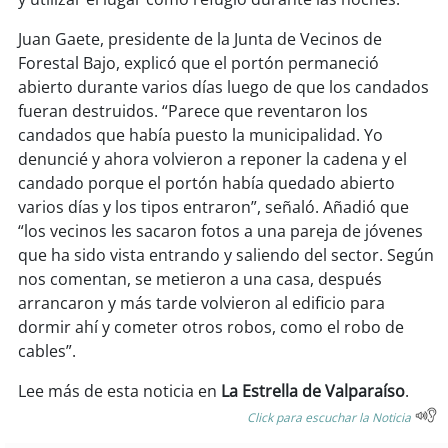
soy
sanantonio
Juan Gaete, presidente de la Junta de Vecinos de
soy
chillán
Forestal Bajo, explicó que el portón permaneció
abierto durante varios días luego de que los candados
soy
sancarlos
fueran destruidos. “Parece que reventaron los
candados que había puesto la municipalidad. Yo
soy
talcahuano
denuncié y ahora volvieron a reponer la cadena y el
candado porque el portón había quedado abierto
soy
concepción
varios días y los tipos entraron”, señaló. Añadió que
“los vecinos les sacaron fotos a una pareja de jóvenes
soy
coronel
que ha sido vista entrando y saliendo del sector. Según
nos comentan, se metieron a una casa, después
soy
arauco
arrancaron y más tarde volvieron al edificio para
dormir ahí y cometer otros robos, como el robo de
soy
temuco
cables”.
Lee más de esta noticia en
La Estrella de Valparaíso
.
soy
valdivia
Click para escuchar la Noticia
soy
osorno