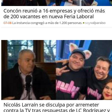
Concón reunió a 16 empresas y ofreció más
de 200 vacantes en nueva Feria Laboral
07-08
La instancia congregó a más de 1.200 personas.
soy
valparaiso
Nicolás Larraín se disculpa por arremeter
contra la TV tras respuestas de J.C Rodríguez y