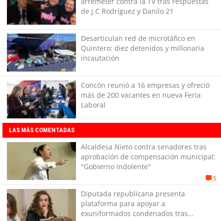
arremeter contra la TV tras respuestas
de J.C Rodríguez y Danilo 21
Desarticulan red de microtáfico en
Quintero: diez detenidos y millonaria
incautación
Concón reunió a 16 empresas y ofreció
más de 200 vacantes en nueva Feria
Laboral
LAS MÁS COMENTADAS
Alcaldesa Nieto contra senadores tras
aprobación de compensación municipal:
"Gobierno indolente"
5
Diputada republicana presenta
plataforma para apoyar a
exuniformados condenados tras