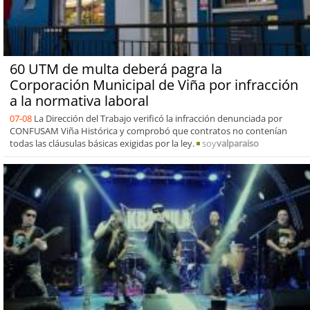
60 UTM de multa deberá pagra la
Corporación Municipal de Viña por infracción
a la normativa laboral
07-08
La Dirección del Trabajo verificó la infracción denunciada por
CONFUSAM Viña Histórica y comprobó que contratos no contenían
todas las cláusulas básicas exigidas por la ley.
soy
valparaiso