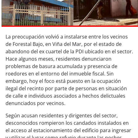
Sostenibilidad
soy
chile
soy
arica
La preocupación volvió a instalarse entre los vecinos
de Forestal Bajo, en Viña del Mar, por el estado de
soy
iquique
abandono del ex cuartel de la PDI ubicado en el sector.
Hace algunos meses, residentes denunciaron
soy
calama
problemas de basura acumulada y presencia de
roedores en el entorno del inmueble fiscal. Sin
soy
antofagasta
embargo, hoy el foco está puesto en la ocupación
ilegal del recinto por parte de personas en situación
soy
copiapó
de calle e individuos asociados a hechos delictuales
denunciados por vecinos.
soy
valparaíso
Según acusan residentes y dirigentes del sector,
desconocidos rompieron los candados instalados en
soy
quillota
el acceso al estacionamiento del edificio para ingresar
y utilizar el lugar como refugio durante las noches.