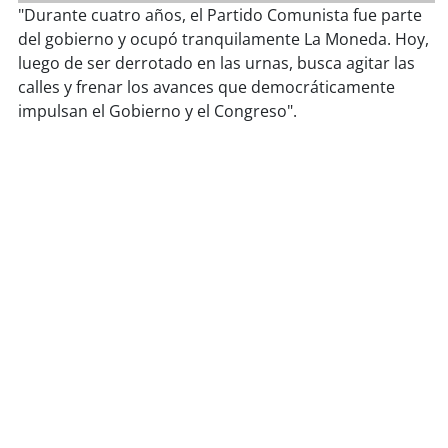
soy
sanantonio
"Durante cuatro años, el Partido Comunista fue parte
del gobierno y ocupó tranquilamente La Moneda. Hoy,
soy
chillán
luego de ser derrotado en las urnas, busca agitar las
calles y frenar los avances que democráticamente
soy
sancarlos
impulsan el Gobierno y el Congreso".
soy
talcahuano
soy
concepción
soy
coronel
soy
arauco
soy
temuco
soy
valdivia
soy
osorno