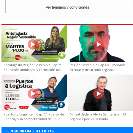
Ver términos y condiciones
Antofagasta Región Sostenible Cap.2:
Región Sostenible Cap 60: Economía
Educación ambiental y formación de
circular y desarrollo regional
capacidades técnicas
Puertos y Logística II Cap 77: Puerto de
Minsal declara Alerta Sanitaria en 13
Chancay y la competitividad de Chile
regiones por virus hanta
RECOMENDADAS DEL EDITOR