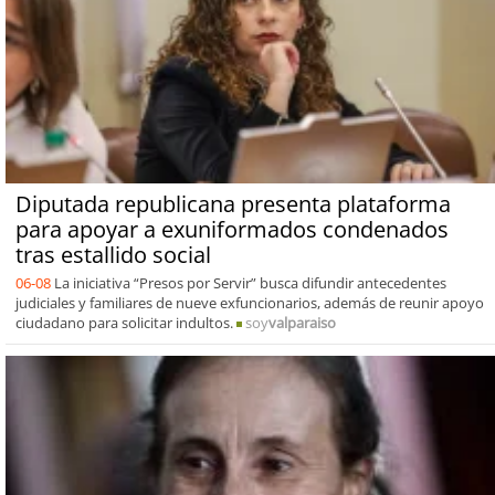
Diputada republicana presenta plataforma
para apoyar a exuniformados condenados
tras estallido social
06-08
La iniciativa “Presos por Servir” busca difundir antecedentes
judiciales y familiares de nueve exfuncionarios, además de reunir apoyo
ciudadano para solicitar indultos.
soy
valparaiso