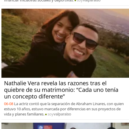
financiar iniciativas sociales y deportivas.
soy
valparaiso
Nathalie Vera revela las razones tras el
quiebre de su matrimonio: “Cada uno tenía
un concepto diferente”
06-08
La actriz contó que la separación de Abraham Linares, con quien
estuvo 10 años, estuvo marcada por diferencias en sus proyectos de
vida y planes familiares.
soy
valparaiso