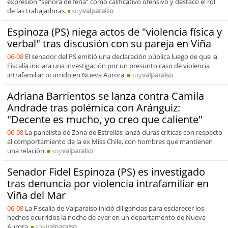
expresión “señora de feria” como calificativo ofensivo y destacó el rol
de las trabajadoras.
soy
valparaiso
Espinoza (PS) niega actos de "violencia física y
verbal" tras discusión con su pareja en Viña
06-08
El senador del PS emitió una declaración pública luego de que la
Fiscalía iniciara una investigación por un presunto caso de violencia
intrafamiliar ocurrido en Nueva Aurora.
soy
valparaiso
Adriana Barrientos se lanza contra Camila
Andrade tras polémica con Aránguiz:
"Decente es mucho, yo creo que caliente"
06-08
La panelista de Zona de Estrellas lanzó duras críticas con respecto
al comportamiento de la ex Miss Chile, con hombres que mantienen
una relación.
soy
valparaiso
Senador Fidel Espinoza (PS) es investigado
tras denuncia por violencia intrafamiliar en
Viña del Mar
06-08
La Fiscalía de Valparaíso inició diligencias para esclarecer los
hechos ocurridos la noche de ayer en un departamento de Nueva
Aurora.
soy
valparaiso