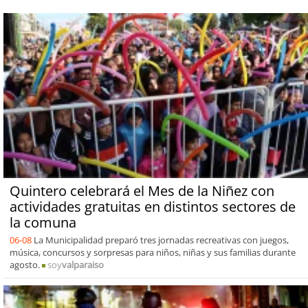
Quintero celebrará el Mes de la Niñez con
actividades gratuitas en distintos sectores de
la comuna
06-08
La Municipalidad preparó tres jornadas recreativas con juegos,
música, concursos y sorpresas para niños, niñas y sus familias durante
agosto.
soy
valparaiso