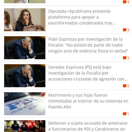
4
Diputada republicana presenta
plataforma para apoyar a
exuniformados condenados tras
estallido social
3
Fidel Espinoza por investigación de la
Fiscalía: "No existió de parte de nadie
ningún acto de violencia física ni verbal"
3
Senador Espinoza (PS) está bajo
investigación de la Fiscalía por
acusaciones cruzadas de agresión con
su pareja
2
Matrimonio y sus hijas fueron
intimidados al interior de su vivienda en
Puente Alto
1
Detienen a sujeto acusado de amenazar
a funcionarios de PDI y Carabineros en