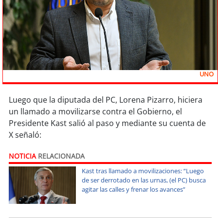
Sostenibilidad
soy
chile
soy
arica
UNO
soy
iquique
Luego que la diputada del PC, Lorena Pizarro, hiciera
soy
calama
un llamado a movilizarse contra el Gobierno, el
Presidente Kast salió al paso y mediante su cuenta de
soy
antofagasta
X señaló:
soy
copiapó
NOTICIA
RELACIONADA
Kast tras llamado a movilizaciones: “Luego
soy
valparaíso
de ser derrotado en las urnas, (el PC) busca
agitar las calles y frenar los avances”
soy
quillota