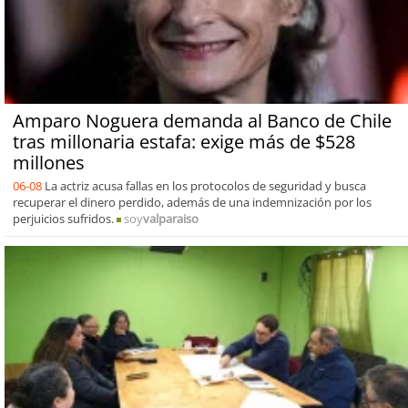
Amparo Noguera demanda al Banco de Chile
tras millonaria estafa: exige más de $528
millones
06-08
La actriz acusa fallas en los protocolos de seguridad y busca
recuperar el dinero perdido, además de una indemnización por los
perjuicios sufridos.
soy
valparaiso