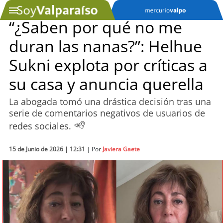
“¿Saben por qué no me
duran las nanas?”: Helhue
SOYTV
Sukni explota por críticas a
su casa y anuncia querella
Podcast
La abogada tomó una drástica decisión tras una
Actualidad
serie de comentarios negativos de usuarios de
redes sociales.
Entretención
15 de Junio de 2026 | 12:31
| Por
Javiera Gaete
Economía
Deportes
Tecnología