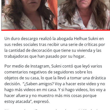
Sostenibilidad
soy
chile
soy
arica
Un duro descargo realizó la abogada Helhue Sukni en
soy
iquique
sus redes sociales tras recibir una serie de críticas por
la cantidad de decoración que tiene su vivienda y las
soy
calama
trabajadoras que han pasado por su hogar.
soy
antofagasta
Por medio de Instagram, Sukni contó que leyó varios
comentarios negativos de seguidores sobre los
soy
copiapó
objetos de su casa, lo que la llevó a tomar una drástica
decisión. “¿Saben amigos? Voy a hacer este video y no
soy
valparaíso
hago más videos en mi casa. Y si hago videos, los voy a
hacer afuera y no muestro más mis cosas porque
soy
quillota
estoy atacada”, expresó.