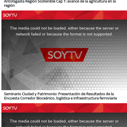
Antofagasta Región Sostenible Cap 1: avance de la agricultura en la
región
This
is
a
The media could not be loaded, either because the server or
modal
window.
network failed or because the format is not supported.
Seminario Ciudad y Patrimonio: Presentación de Resultados de la
Encuesta Corredor Bioceánico, logística e infraestructura ferroviaria
This
is
a
The media could not be loaded, either because the server or
modal
window.
network failed or because the format is not supported.