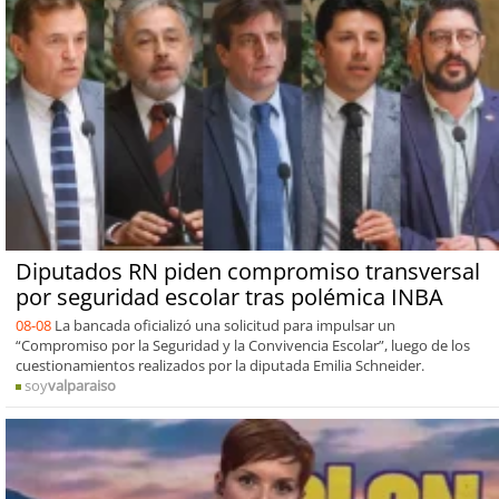
Diputados RN piden compromiso transversal
por seguridad escolar tras polémica INBA
08-08
La bancada oficializó una solicitud para impulsar un
“Compromiso por la Seguridad y la Convivencia Escolar”, luego de los
cuestionamientos realizados por la diputada Emilia Schneider.
soy
valparaiso