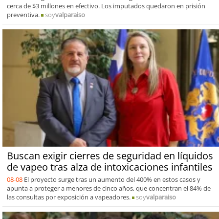
cerca de $3 millones en efectivo. Los imputados quedaron en prisión
preventiva.
soy
valparaiso
Buscan exigir cierres de seguridad en líquidos
de vapeo tras alza de intoxicaciones infantiles
08-08
El proyecto surge tras un aumento del 400% en estos casos y
apunta a proteger a menores de cinco años, que concentran el 84% de
las consultas por exposición a vapeadores.
soy
valparaiso