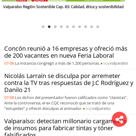
Antofagasta Región Sostenible Cap.2: Educación ambiental y formación
de capacidades técnicas
Concón reunió a 16 empresas y ofreció más
de 200 vacantes en nueva Feria Laboral
07-08
La instancia congregó a más de 1.200 personas.
soy
valparaiso
Nicolás Larraín se disculpa por arremeter
contra la TV tras respuestas de J.C Rodríguez y
Danilo 21
07-08
Los dichos del presentador fueron calificados como “clasistas”.
Ante la controversia, el ex CQC reconoció que se trató de una
“estupidez” y ofreció disculpas al animador.
soy
valparaiso
Valparaíso: detectan millonario cargamento
de insumos para fabricar tintas y tóner
falsificados