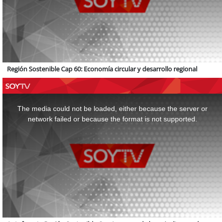
Región Sostenible Cap 60: Economía circular y desarrollo regional
This
is
a
The media could not be loaded, either because the server or
modal
window.
network failed or because the format is not supported.