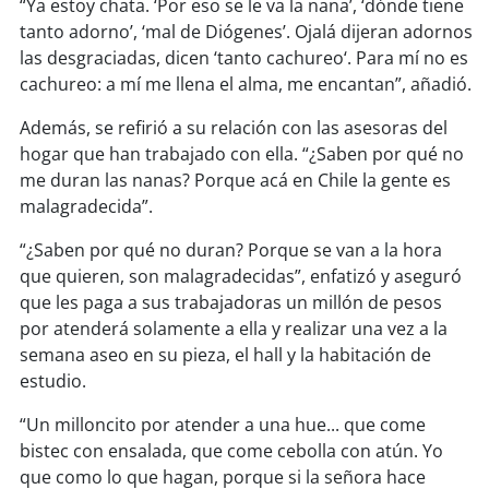
soy
sanantonio
“Ya estoy chata. ‘Por eso se le va la nana’, ‘dónde tiene
tanto adorno’, ‘mal de Diógenes’. Ojalá dijeran adornos
las desgraciadas, dicen ‘tanto cachureo‘. Para mí no es
soy
chillán
cachureo: a mí me llena el alma, me encantan”, añadió.
soy
sancarlos
Además, se refirió a su relación con las asesoras del
hogar que han trabajado con ella. “¿Saben por qué no
soy
talcahuano
me duran las nanas? Porque acá en Chile la gente es
malagradecida”.
soy
concepción
“¿Saben por qué no duran? Porque se van a la hora
soy
coronel
que quieren, son malagradecidas”, enfatizó y aseguró
que les paga a sus trabajadoras un millón de pesos
soy
arauco
por atenderá solamente a ella y realizar una vez a la
semana aseo en su pieza, el hall y la habitación de
soy
temuco
estudio.
“Un milloncito por atender a una hue... que come
soy
valdivia
bistec con ensalada, que come cebolla con atún. Yo
que como lo que hagan, porque si la señora hace
soy
osorno