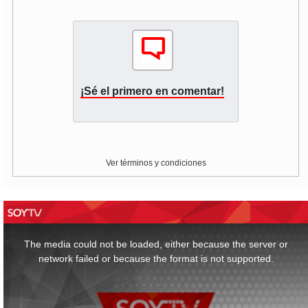
¡Sé el primero en comentar!
Ver términos y condiciones
This
is
a
The media could not be loaded, either because the server or
modal
window.
network failed or because the format is not supported.