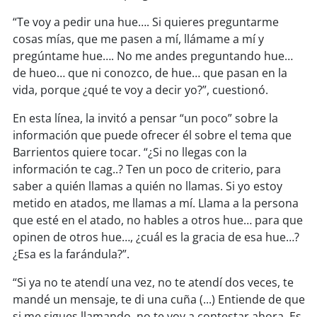
“Te voy a pedir una hue…. Si quieres preguntarme
soy
puertomontt
cosas mías, que me pasen a mí, llámame a mí y
pregúntame hue…. No me andes preguntando hue…
soy
chiloé
de hueo… que ni conozco, de hue… que pasan en la
vida, porque ¿qué te voy a decir yo?”, cuestionó.
En esta línea, la invitó a pensar “un poco” sobre la
información que puede ofrecer él sobre el tema que
Barrientos quiere tocar. “¿Si no llegas con la
información te cag..? Ten un poco de criterio, para
saber a quién llamas a quién no llamas. Si yo estoy
metido en atados, me llamas a mí. Llama a la persona
que esté en el atado, no hables a otros hue… para que
opinen de otros hue…, ¿cuál es la gracia de esa hue…?
¿Esa es la farándula?”.
“Si ya no te atendí una vez, no te atendí dos veces, te
mandé un mensaje, te di una cuña (...) Entiende de que
si me sigues llamando, no te voy a contestar ahora. Es