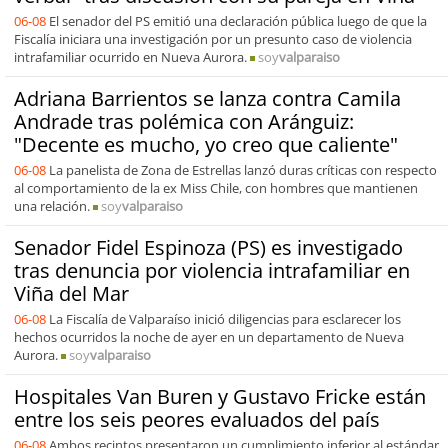
06-08
El senador del PS emitió una declaración pública luego de que la
Fiscalía iniciara una investigación por un presunto caso de violencia
intrafamiliar ocurrido en Nueva Aurora.
soy
valparaiso
Adriana Barrientos se lanza contra Camila
Andrade tras polémica con Aránguiz:
"Decente es mucho, yo creo que caliente"
06-08
La panelista de Zona de Estrellas lanzó duras críticas con respecto
al comportamiento de la ex Miss Chile, con hombres que mantienen
una relación.
soy
valparaiso
Senador Fidel Espinoza (PS) es investigado
tras denuncia por violencia intrafamiliar en
Viña del Mar
06-08
La Fiscalía de Valparaíso inició diligencias para esclarecer los
hechos ocurridos la noche de ayer en un departamento de Nueva
Aurora.
soy
valparaiso
Hospitales Van Buren y Gustavo Fricke están
entre los seis peores evaluados del país
06-08
Ambos recintos presentaron un cumplimiento inferior al estándar