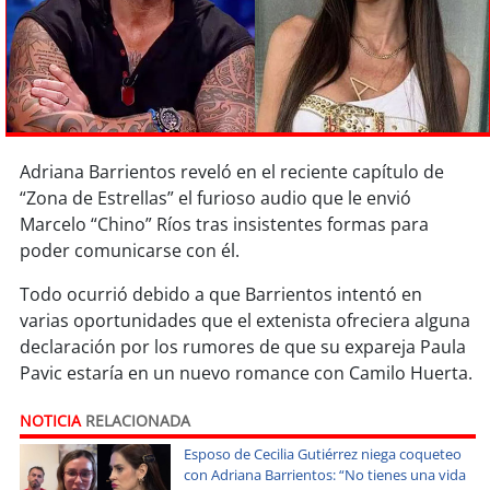
Sostenibilidad
soy
chile
soy
arica
Adriana Barrientos reveló en el reciente capítulo de
soy
iquique
“Zona de Estrellas” el furioso audio que le envió
Marcelo “Chino” Ríos tras insistentes formas para
soy
calama
poder comunicarse con él.
soy
antofagasta
Todo ocurrió debido a que Barrientos intentó en
varias oportunidades que el extenista ofreciera alguna
soy
copiapó
declaración por los rumores de que su expareja Paula
Pavic estaría en un nuevo romance con Camilo Huerta.
soy
valparaíso
NOTICIA
RELACIONADA
soy
quillota
Esposo de Cecilia Gutiérrez niega coqueteo
con Adriana Barrientos: “No tienes una vida