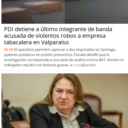
PDI detiene a último integrante de banda
acusada de violentos robos a empresa
tabacalera en Valparaíso
06-08
El operativo permitió capturar a dos imputados en Santiago,
quienes quedaron en prisión preventiva. Fiscalía detalló que la
investigación corresponde a una serie de asaltos contra BAT, donde un
trabajador resultó con lesiones graves.
soy
valparaiso