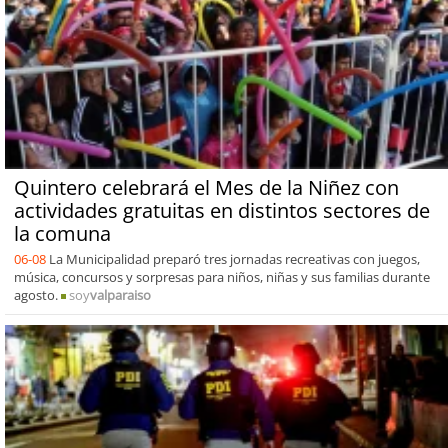
Quintero celebrará el Mes de la Niñez con
actividades gratuitas en distintos sectores de
la comuna
06-08
La Municipalidad preparó tres jornadas recreativas con juegos,
música, concursos y sorpresas para niños, niñas y sus familias durante
agosto.
soy
valparaiso