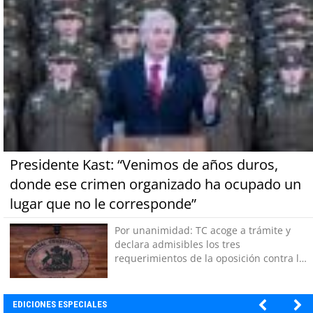
Presidente Kast: “Venimos de años duros,
donde ese crimen organizado ha ocupado un
lugar que no le corresponde”
Por unanimidad: TC acoge a trámite y
declara admisibles los tres
requerimientos de la oposición contra la
megarreforma
EDICIONES ESPECIALES