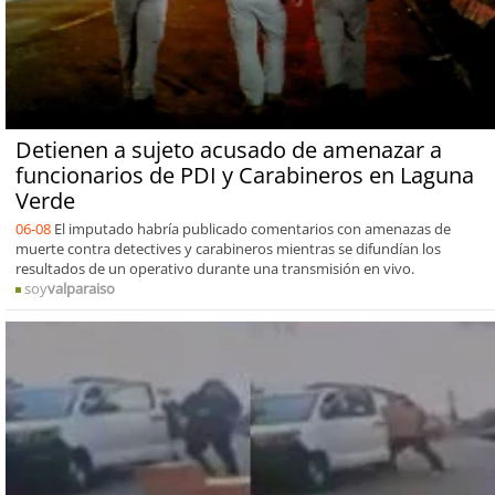
Detienen a sujeto acusado de amenazar a
funcionarios de PDI y Carabineros en Laguna
Verde
06-08
El imputado habría publicado comentarios con amenazas de
muerte contra detectives y carabineros mientras se difundían los
resultados de un operativo durante una transmisión en vivo.
soy
valparaiso