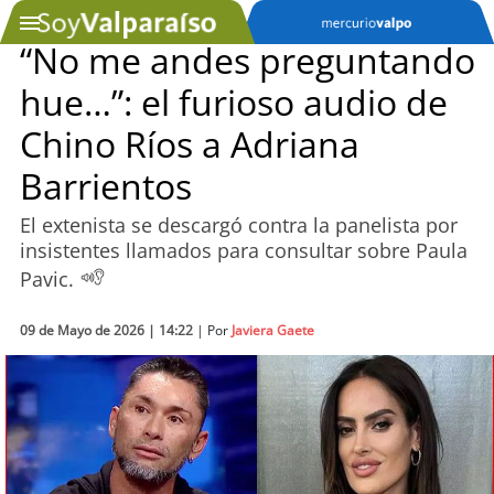
“No me andes preguntando
hue…”: el furioso audio de
SOYTV
Chino Ríos a Adriana
Barrientos
Podcast
El extenista se descargó contra la panelista por
Actualidad
insistentes llamados para consultar sobre Paula
Pavic.
Entretención
09 de Mayo de 2026 | 14:22
| Por
Javiera Gaete
Economía
Deportes
Tecnología