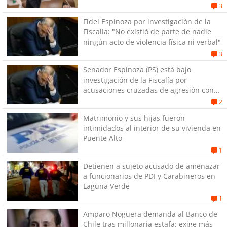
estallido social
3
Fidel Espinoza por investigación de la
Fiscalía: "No existió de parte de nadie
ningún acto de violencia física ni verbal"
3
Senador Espinoza (PS) está bajo
investigación de la Fiscalía por
acusaciones cruzadas de agresión con
su pareja
2
Matrimonio y sus hijas fueron
intimidados al interior de su vivienda en
Puente Alto
1
Detienen a sujeto acusado de amenazar
a funcionarios de PDI y Carabineros en
Laguna Verde
1
Amparo Noguera demanda al Banco de
Chile tras millonaria estafa: exige más