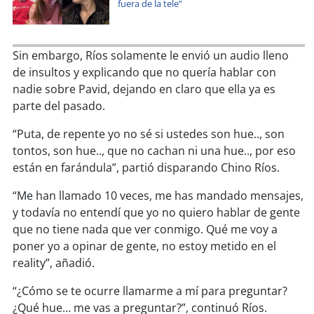
soy
sanantonio
fuera de la tele”
soy
chillán
Sin embargo, Ríos solamente le envió un audio lleno
soy
sancarlos
de insultos y explicando que no quería hablar con
nadie sobre Pavid, dejando en claro que ella ya es
parte del pasado.
soy
talcahuano
“Puta, de repente yo no sé si ustedes son hue.., son
soy
concepción
tontos, son hue.., que no cachan ni una hue.., por eso
están en farándula”, partió disparando Chino Ríos.
soy
coronel
“Me han llamado 10 veces, me has mandado mensajes,
soy
arauco
y todavía no entendí que yo no quiero hablar de gente
que no tiene nada que ver conmigo. Qué me voy a
soy
temuco
poner yo a opinar de gente, no estoy metido en el
reality”, añadió.
soy
valdivia
“¿Cómo se te ocurre llamarme a mí para preguntar?
¿Qué hue… me vas a preguntar?”, continuó Ríos.
soy
osorno