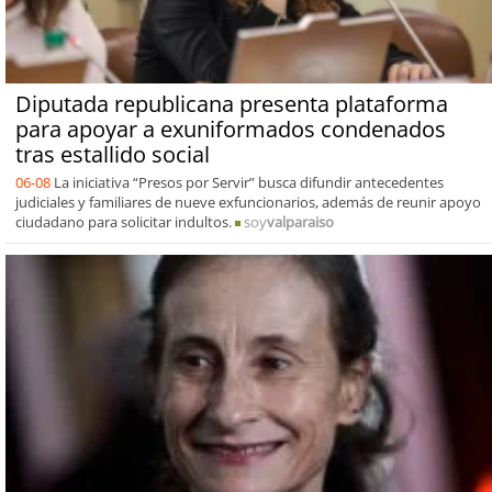
Diputada republicana presenta plataforma
para apoyar a exuniformados condenados
tras estallido social
06-08
La iniciativa “Presos por Servir” busca difundir antecedentes
judiciales y familiares de nueve exfuncionarios, además de reunir apoyo
ciudadano para solicitar indultos.
soy
valparaiso