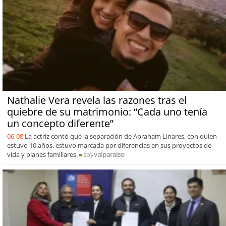
Nathalie Vera revela las razones tras el
quiebre de su matrimonio: “Cada uno tenía
un concepto diferente”
06-08
La actriz contó que la separación de Abraham Linares, con quien
estuvo 10 años, estuvo marcada por diferencias en sus proyectos de
vida y planes familiares.
soy
valparaiso