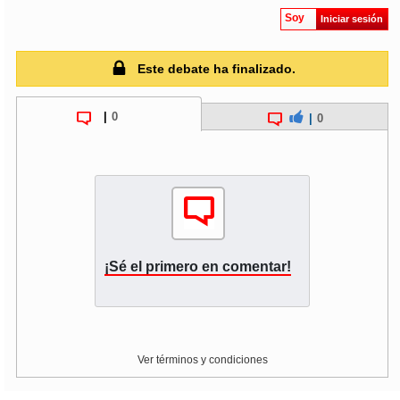
Soy
Iniciar sesión
Este debate ha finalizado.
|
0
|
0
¡Sé el primero en comentar!
Ver términos y condiciones