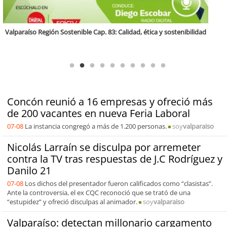
Antofagasta Región Sostenible Cap.2: Educación ambiental y formación
de capacidades técnicas
Concón reunió a 16 empresas y ofreció más
de 200 vacantes en nueva Feria Laboral
07-08
La instancia congregó a más de 1.200 personas.
soy
valparaiso
Nicolás Larraín se disculpa por arremeter
contra la TV tras respuestas de J.C Rodríguez y
Danilo 21
07-08
Los dichos del presentador fueron calificados como “clasistas”.
Ante la controversia, el ex CQC reconoció que se trató de una
“estupidez” y ofreció disculpas al animador.
soy
valparaiso
Valparaíso: detectan millonario cargamento