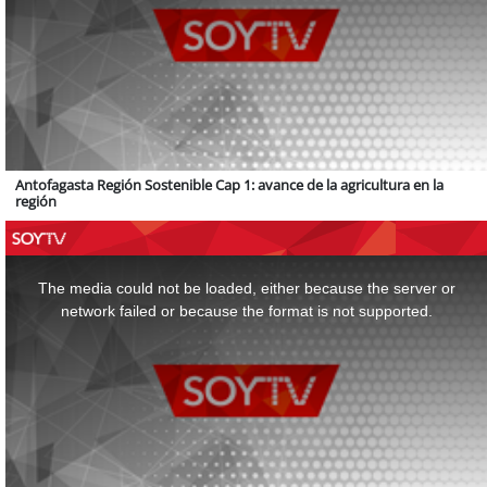
Antofagasta Región Sostenible Cap 1: avance de la agricultura en la
región
This
is
a
The media could not be loaded, either because the server or
modal
window.
network failed or because the format is not supported.