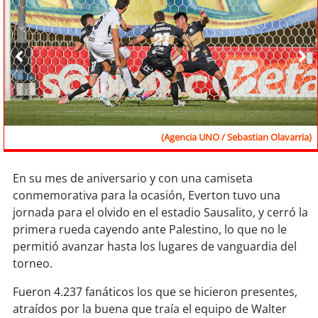
Sostenibilidad
soy
chile
soy
arica
soy
iquique
(Agencia UNO / Sebastian Olavarria)
soy
calama
En su mes de aniversario y con una camiseta
soy
antofagasta
conmemorativa para la ocasión, Everton tuvo una
jornada para el olvido en el estadio Sausalito, y cerró la
soy
copiapó
primera rueda cayendo ante Palestino, lo que no le
permitió avanzar hasta los lugares de vanguardia del
soy
valparaíso
torneo.
soy
quillota
Fueron 4.237 fanáticos los que se hicieron presentes,
atraídos por la buena que traía el equipo de Walter