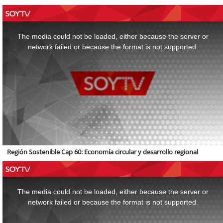
This
is
a
The media could not be loaded, either because the server or
modal
window.
network failed or because the format is not supported.
Región Sostenible Cap 60: Economía circular y desarrollo regional
This
is
a
The media could not be loaded, either because the server or
modal
window.
network failed or because the format is not supported.