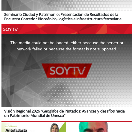
Seminario Ciudad y Patrimonio: Presentación de Resultados de la
Encuesta Corredor Bioceánico, logística e infraestructura ferroviaria
This
is
a
The media could not be loaded, either because the server or
modal
window.
network failed or because the format is not supported.
Visión Regional 2026 “Geoglifos de Pintados: Avances y desafíos hacia
un Patrimonio Mundial de Unesco”