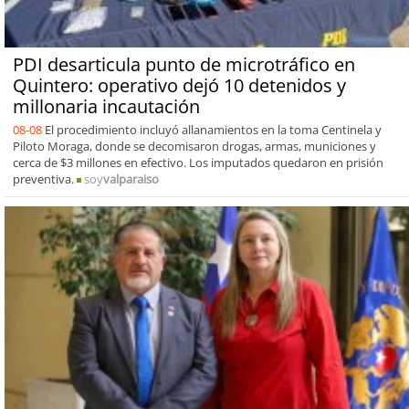
PDI desarticula punto de microtráfico en
Quintero: operativo dejó 10 detenidos y
millonaria incautación
08-08
El procedimiento incluyó allanamientos en la toma Centinela y
Piloto Moraga, donde se decomisaron drogas, armas, municiones y
cerca de $3 millones en efectivo. Los imputados quedaron en prisión
preventiva.
soy
valparaiso