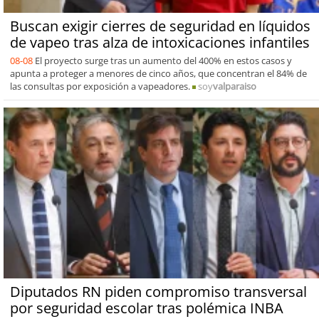
Buscan exigir cierres de seguridad en líquidos
de vapeo tras alza de intoxicaciones infantiles
08-08
El proyecto surge tras un aumento del 400% en estos casos y
apunta a proteger a menores de cinco años, que concentran el 84% de
las consultas por exposición a vapeadores.
soy
valparaiso
Diputados RN piden compromiso transversal
por seguridad escolar tras polémica INBA