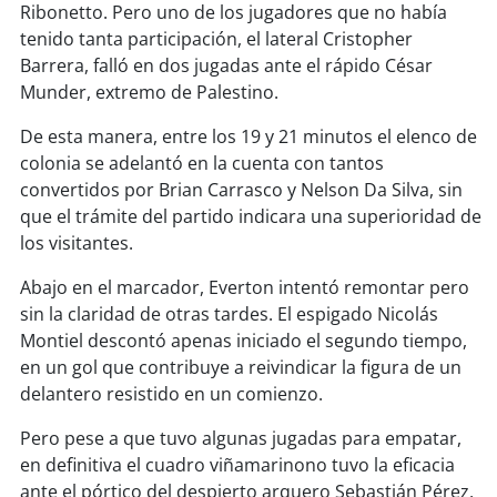
soy
sanantonio
Ribonetto. Pero uno de los jugadores que no había
tenido tanta participación, el lateral Cristopher
soy
chillán
Barrera, falló en dos jugadas ante el rápido César
Munder, extremo de Palestino.
soy
sancarlos
De esta manera, entre los 19 y 21 minutos el elenco de
colonia se adelantó en la cuenta con tantos
soy
talcahuano
convertidos por Brian Carrasco y Nelson Da Silva, sin
que el trámite del partido indicara una superioridad de
soy
concepción
los visitantes.
soy
coronel
Abajo en el marcador, Everton intentó remontar pero
sin la claridad de otras tardes. El espigado Nicolás
soy
arauco
Montiel descontó apenas iniciado el segundo tiempo,
en un gol que contribuye a reivindicar la figura de un
soy
temuco
delantero resistido en un comienzo.
Pero pese a que tuvo algunas jugadas para empatar,
soy
valdivia
en definitiva el cuadro viñamarinono tuvo la eficacia
ante el pórtico del despierto arquero Sebastián Pérez,
soy
osorno