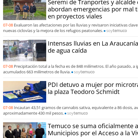
Seremi de Tranportes y alcalde
abordan emergencias por mal 
en proyectos viales
07-08
Evaluaron las afectaciones por las lluvias y revisaron iniciativas cla
nuevas ciclovías y la mejora de los refugios peatonales.
soy
temuco
Intensas lluvias en La Araucaní
de agua caída
07-08
Precipitación total a la fecha es de 848 milímetros. El año pasado, a 
acumulados 663 milímetros de lluvia.
soy
temuco
PDI detuvo a mujer por microtr
la plaza Teodoro Schmidt
07-08
Incautan 43,51 gramos de cannabis sativa, equivalente a 86 dosis, a
aproximadamente 430 mil pesos.
soy
temuco
Temuco se suma oficialmente a
Municipios por el Acceso a la Vi