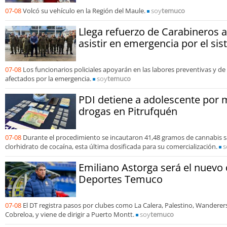
07-08
Volcó su vehículo en la Región del Maule.
soy
temuco
Llega refuerzo de Carabineros 
asistir en emergencia por el sis
07-08
Los funcionarios policiales apoyarán en las labores preventivas y de 
afectados por la emergencia.
soy
temuco
PDI detiene a adolescente por m
drogas en Pitrufquén
07-08
Durante el procedimiento se incautaron 41,48 gramos de cannabis s
clorhidrato de cocaína, esta última dosificada para su comercialización.
s
Emiliano Astorga será el nuevo 
Deportes Temuco
07-08
El DT registra pasos por clubes como La Calera, Palestino, Wanderer
Cobreloa, y viene de dirigir a Puerto Montt.
soy
temuco