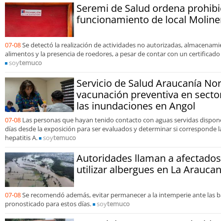
Seremi de Salud ordena prohibi
funcionamiento de local Molin
07-08
Se detectó la realización de actividades no autorizadas, almacenam
alimentos y la presencia de roedores, a pesar de contar con un certificado
soy
temuco
Servicio de Salud Araucanía Nor
vacunación preventiva en secto
las inundaciones en Angol
07-08
Las personas que hayan tenido contacto con aguas servidas dispon
días desde la exposición para ser evaluados y determinar si corresponde l
hepatitis A.
soy
temuco
Autoridades llaman a afectados 
utilizar albergues en La Araucan
07-08
Se recomendó además, evitar permanecer a la intemperie ante las 
pronosticado para estos días.
soy
temuco