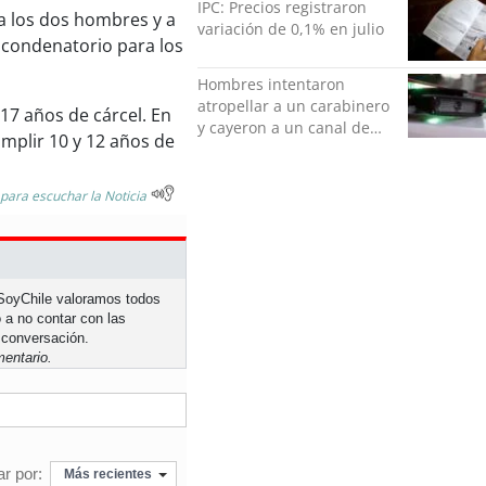
IPC: Precios registraron
 a los dos hombres y a
variación de 0,1% en julio
o condenatorio para los
Hombres intentaron
atropellar a un carabinero
17 años de cárcel. En
y cayeron a un canal de
umplir 10 y 12 años de
regadío en Peñalolén
 para escuchar la Noticia
n SoyChile valoramos todos
 a no contar con las
 conversación.
entario.
r por:
Más recientes