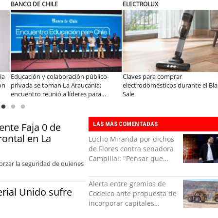
MUTUAL
ELECTROLUX
omprar
A dos años de la Ley Karin:
¿Qué buscan h
cos durante el Black
especialistas afirman que el desafío es
tecnología pa
consolidar un cambio cultural en las
organizaciones
LAS MÁS COMENTADAS
ente Faja 0 de
rontal en La
Lucho Miranda por dichos
de Flores contra senadora
Campillai: "Pensar que
forzar la seguridad de quienes
todo se consigue por pena
es una forma de quitar
Alerta entre gremios de
dignidad"
rial Unido sufre
Codelco ante propuesta de
incorporar capitales
privados