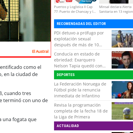
Puertos y Logística II Cap
Minsal declara Alerta
77: Puerto de Chancay y la
Sanitaria en 13 regio
competitividad de Chile
por virus hanta
RECOMENDADAS DEL EDITOR
PDI detuvo a prófugo por
explotación sexual
después de más de 10
horas de navegación en la
El Austral
Conducía en estado de
zona austral
ebriedad: Exarquero
Nelson Tapia quedó con
entificado como el
lesiones graves tras
o, en la ciudad de
DEPORTES
accidente vehicular
La Federación Noruega de
Fútbol pide la renuncia
3, cuando tres
inmediata de Infantino
e terminó con uno de
Revisa la programación
completa de la fecha 18 de
la Liga de Primera
a una fogata que
ACTUALIDAD