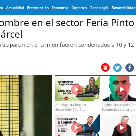
st
Actualidad
Entretención
Economía
Deportes
Tecnología
Sostenibilidad
mbre en el sector Feria Pinto
árcel
rticiparon en el crimen fueron condenados a 10 y 12
Antofagasta Región
Región Sostenible Cap
Sostenible Cap.2:
Economía circular y
Educación ambiental y
desarrollo regional
formación de capacidades
técnicas