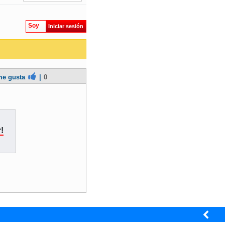
Soy
Iniciar sesión
e gusta
|
0
!