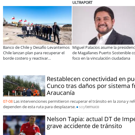
BANCO DE CHILE
ELECTROLUX
asume la presidencia
Educación y colaboración público-
Claves para c
erto Sostenible con
privada se toman La Araucanía:
electrodomésti
lación ciudadana
encuentro reunió a líderes para
Sale
abordar las brechas y oportunidades
Restablecen conectividad en pu
Cunco tras daños por sistema f
Araucanía
07-08
Las intervenciones permitieron recuperar el tránsito en la zona y re
dependen de esta ruta para desplazarse.
soy
temuco
Nelson Tapia: actual DT de Impe
grave accidente de tránsito