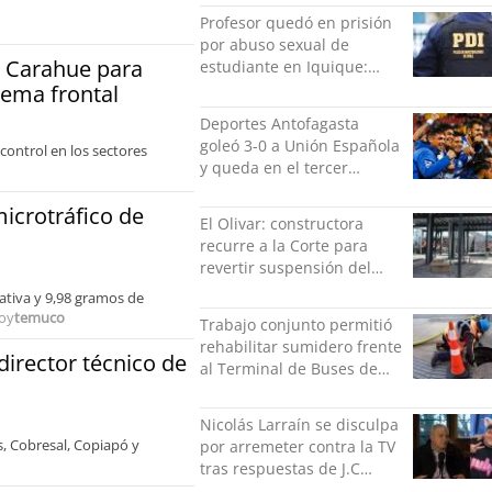
Profesor quedó en prisión
por abuso sexual de
a Carahue para
estudiante en Iquique:
grabó los hechos
tema frontal
Deportes Antofagasta
goleó 3-0 a Unión Española
control en los sectores
y queda en el tercer
puesto de la Liga del
Ascenso
icrotráfico de
El Olivar: constructora
recurre a la Corte para
revertir suspensión del
Minvu
ativa y 9,98 gramos de
oy
temuco
Trabajo conjunto permitió
rehabilitar sumidero frente
director técnico de
al Terminal de Buses de
Puerto Montt
Nicolás Larraín se disculpa
s, Cobresal, Copiapó y
por arremeter contra la TV
tras respuestas de J.C
Rodríguez y Danilo 21