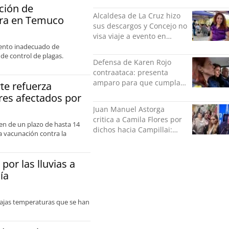
ción de
Alcaldesa de La Cruz hizo
era en Temuco
sus descargos y Concejo no
visa viaje a evento en
México: comparó
iento inadecuado de
 de control de plagas.
grabación con abuso
Defensa de Karen Rojo
sexual infantil
contraataca: presenta
amparo para que cumpla
te refuerza
el resto de su pena en
res afectados por
libertad
Juan Manuel Astorga
critica a Camila Flores por
en de un plazo de hasta 14
dichos hacia Campillai:
a vacunación contra la
"'Señora de feria' debería
ser un elogio"
por las lluvias a
ía
bajas temperaturas que se han