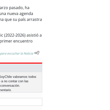
marzo pasado, ha
 una nueva agenda
ima que su país arrastra
c (2022-2026) asistió a
o primer encuentro
 para escuchar la Noticia
n SoyChile valoramos todos
 a no contar con las
 conversación.
entario.