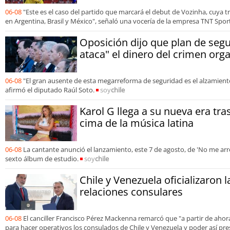
06-08
"Este es el caso del partido que marcará el debut de Vozinha, cuya 
en Argentina, Brasil y México", señaló una vocería de la empresa TNT Spor
Oposición dijo que plan de segu
ataca" el dinero del crimen org
06-08
"El gran ausente de esta megarreforma de seguridad es el alzamiento
afirmó el diputado Raúl Soto.
soy
chile
Karol G llega a su nueva era tra
cima de la música latina
06-08
La cantante anunció el lanzamiento, este 7 de agosto, de 'No me arre
sexto álbum de estudio.
soy
chile
Chile y Venezuela oficializaron 
relaciones consulares
06-08
El canciller Francisco Pérez Mackenna remarcó que "a partir de aho
para hacer operativos los consulados de Chile y Venezuela y poder así pre