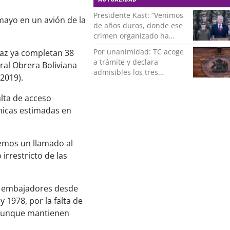
Presidente Kast: “Venimos
mayo en un avión de la
de años duros, donde ese
crimen organizado ha
ocupado un lugar que no
Por unanimidad: TC acoge
Paz ya completan 38
le corresponde”
a trámite y declara
ral Obrera Boliviana
admisibles los tres
2019).
requerimientos de la
oposición contra la
alta de acceso
megarreforma
icas estimadas en
cemos un llamado al
irrestricto de las
 de embajadores desde
1978, por la falta de
, aunque mantienen