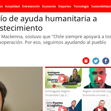
st
Actualidad
Entretención
Economía
Deportes
Tecnología
Sostenibilidad
vío de ayuda humanitaria a
astecimiento
ez Mackenna, sostuvo que "Chile siempre apoyará a lo
cooperación. Por eso, seguimos ayudando al pueblo
Antofagasta Región
Región Sostenible Cap
Sostenible Cap.2:
Economía circular y
Educación ambiental y
desarrollo regional
formación de capacidades
técnicas