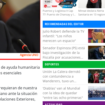
Puertos y Logística II Cap
Minsal declara Alerta
77: Puerto de Chancay y la
Sanitaria en 13 regio
competitividad de Chile
por virus hanta
RECOMENDADAS DEL EDITOR
Julio Robert defiende la TV
infantil: "Los niños
merecen un espacio"
Senador Espinoza (PS) está
bajo investigación de la
Agencia UNO
Fiscalía por acusaciones
cruzadas de agresión con
DEPORTES
su pareja
as de ayuda humanitaria
Unión La Calera derrotó
s esenciales
con contundencia a
Wanderers, tuvo un
respiro y clasificó en Copa
 requieran de nuestra
'Diablas' van al Mundial
Chile
con la idea de quedar
ano ante la situación
"entre las ocho primeras"
laciones Exteriores,
ACTUALIDAD