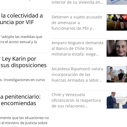
interior de su vivienda en
Puente Alto
la colectividad a
Detienen a sujeto acusado
uncia por VIF
de amenazar a
funcionarios de PDI y
Carabineros en Laguna
 y "adopte las medidas que
Verde
a el acoso sexual y la
Amparo Noguera demanda
al Banco de Chile tras
millonaria estafa: exige
Ley Karin por
más de $528 millones
 sus disposiciones
Alcaldesa Ripamonti valora
incorporación de las
o. Investigaciones en curso
Fuerzas Armadas a labores
de seguridad y pide
“responsabilidad política”
Chile y Venezuela
a penitenciario:
oficializaron la reapertura
de encomiendas
de sus relaciones
consulares
mente que las situaciones no
el ministro de Justicia sobre