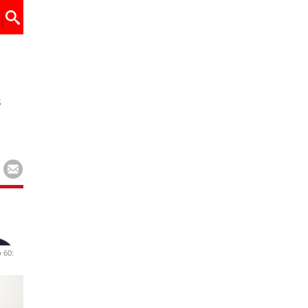
s
 60: