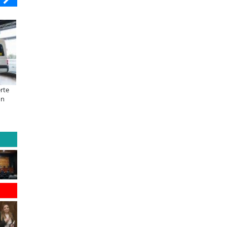
SOPRAVAL
ULTRAPORT
erte
Más de 1.600 alumnos han sido parte
Miguel Palacios asume la presi
ón
de programa Súper Sano de Sopraval
de Magallanes Puerto Sostenib
en lo que va del año
foco en la vinculación ciudada