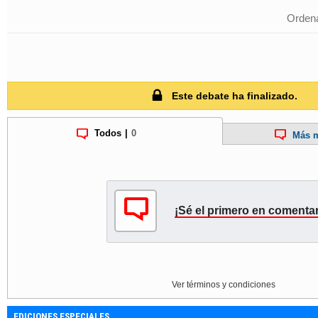
Ordena
Este debate ha finalizado.
Todos
|
0
Más m
¡Sé el primero en comentar
Ver términos y condiciones
EDICIONES ESPECIALES