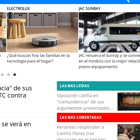
ELECTROLUX
JAC SUNRAY
o
¿Qué buscan hoy las familias en la
JAC renueva el Sunray y se convi
tecnología para el hogar?
en el minibús con la mejor relaci
precio-equipamiento
LAS MÁS LEÍDAS
cia" de sus
TC contra
Oposición confía en
"contundencia" de sus
argumentos presentados
en el TC contra
LAS MÁS COMENTADAS
Reconstrucción
 se verá en
Feriantes responden a
Camila Flores tras
discusión en el Senado: