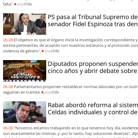
falta".
soy
chile
PS pasa al Tribunal Supremo de 
senador Fidel Espinoza tras den
06-08
El objetivo es que el órgano inicie la investigación correspondiente
estime pertinentes, de acuerdo con nuestros estatutos y al protocolo contr
violencia de género".
soy
chile
Diputados proponen suspender 
cinco años y abrir debate sobre
06-08
Parlamentarios proponen restablecer normas laborales por un lustr
seguirían en trámite.
soy
chile
Rabat abordó reforma al sistem
Celdas individuales y control 
06-08
"Nosotros estamos trabajando en lo que tenemos hoy día, evidente
son exactamente las mismas, y, por lo tanto, hay soluciones diversas", dijo 