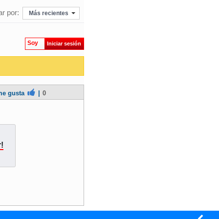
r por:
Más recientes
Soy
Iniciar sesión
e gusta
|
0
!