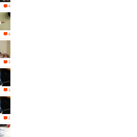
4
4
3
3
2