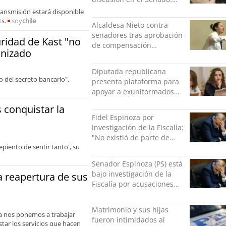
“Ser mujer de feria es un
transmisión estará disponible
orgullo”
ts.
soy
chile
Alcaldesa Nieto contra
senadores tras aprobación
ridad de Kast "no
de compensación
anizado
municipal: "Gobierno
indolente"
Diputada republicana
 del secreto bancario",
presenta plataforma para
apoyar a exuniformados
condenados tras estallido
s conquistar la
social
Fidel Espinoza por
investigación de la Fiscalía:
"No existió de parte de
piento de sentir tanto', su
nadie ningún acto de
violencia física ni verbal"
Senador Espinoza (PS) está
bajo investigación de la
la reapertura de sus
Fiscalía por acusaciones
cruzadas de agresión con
su pareja
Matrimonio y sus hijas
ra nos ponemos a trabajar
fueron intimidados al
star los servicios que hacen