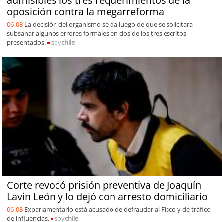
admisibles los tres requerimientos de la
oposición contra la megarreforma
06-08
La decisión del organismo se da luego de que se solicitara
subsanar algunos errores formales en dos de los tres escritos
presentados.
soy
chile
Corte revocó prisión preventiva de Joaquín
Lavin León y lo dejó con arresto domiciliario
06-08
Exparlamentario está acusado de defraudar al Fisco y de tráfico
de influencias.
soy
chile