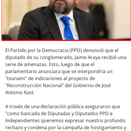
Sostenibilidad
soy
chile
soy
arica
soy
iquique
El Partido por la Democracia (PPD) denunció que el
diputado de su conglomerado, Jaime Araya recibió una
soy
calama
serie de amenazas. Esto, luego de que el
parlamentario anunciara que se interpondría un
soy
antofagasta
"tsunami" de indicaciones al proyecto de
"Reconstrucción Nacional" del Gobierno de José
soy
copiapó
Antonio Kast.
soy
valparaíso
A través de una declaración pública aseguraron que
"como bancada de Diputadas y Diputados PPD e
soy
quillota
Independientes queremos expresar nuestro profundo
rechazo y condena por la campaña de hostigamiento y