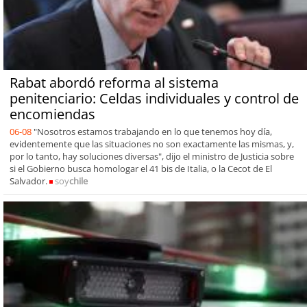
Rabat abordó reforma al sistema
penitenciario: Celdas individuales y control de
encomiendas
06-08
"Nosotros estamos trabajando en lo que tenemos hoy día,
evidentemente que las situaciones no son exactamente las mismas, y,
por lo tanto, hay soluciones diversas", dijo el ministro de Justicia sobre
si el Gobierno busca homologar el 41 bis de Italia, o la Cecot de El
Salvador.
soy
chile