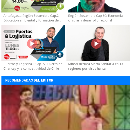
Antofagasta Región Sostenible Cap.2:
Región Sostenible Cap 60: Economía
Educación ambiental y formación de
circular y desarrollo regional
capacidades técnicas
Puertos y Logística II Cap 77: Puerto de
Minsal declara Alerta Sanitaria en 13
Chancay y la competitividad de Chile
regiones por virus hanta
RECOMENDADAS DEL EDITOR