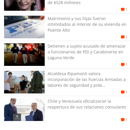
de $528 millones
1
Matrimonio y sus hijas fueron
intimidados al interior de su vivienda en
Puente Alto
1
Detienen a sujeto acusado de amenazar
a funcionarios de PDI y Carabineros en
Laguna Verde
1
Alcaldesa Ripamonti valora
incorporación de las Fuerzas Armadas a
labores de seguridad y pide
“responsabilidad política”
1
Chile y Venezuela oficializaron la
reapertura de sus relaciones consulares
1