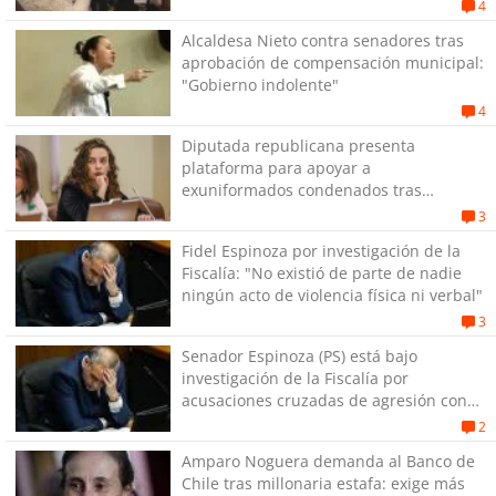
4
Alcaldesa Nieto contra senadores tras
aprobación de compensación municipal:
"Gobierno indolente"
4
Diputada republicana presenta
plataforma para apoyar a
exuniformados condenados tras
estallido social
3
Fidel Espinoza por investigación de la
Fiscalía: "No existió de parte de nadie
ningún acto de violencia física ni verbal"
3
Senador Espinoza (PS) está bajo
investigación de la Fiscalía por
acusaciones cruzadas de agresión con
su pareja
2
Amparo Noguera demanda al Banco de
Chile tras millonaria estafa: exige más