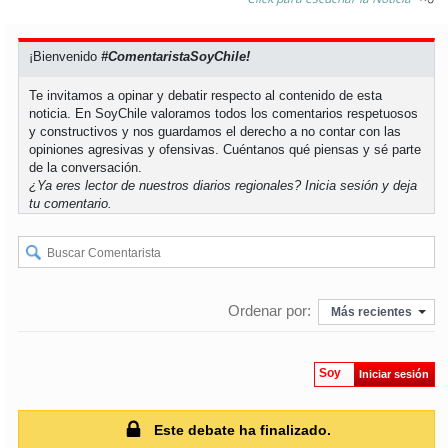
soy
puertomontt
¡Bienvenido
#ComentaristaSoyChile!
soy
chiloé
Te invitamos a opinar y debatir respecto al contenido de esta
noticia. En SoyChile valoramos todos los comentarios respetuosos
y constructivos y nos guardamos el derecho a no contar con las
opiniones agresivas y ofensivas. Cuéntanos qué piensas y sé parte
de la conversación.
¿Ya eres lector de nuestros diarios regionales?
Inicia sesión
y deja
tu comentario.
Ordenar por:
Más recientes
Soy
Iniciar sesión
Este debate ha finalizado.