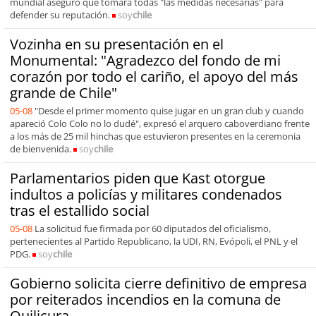
mundial aseguró que tomará todas "las medidas necesarias" para
defender su reputación.
soy
chile
Vozinha en su presentación en el
Monumental: "Agradezco del fondo de mi
corazón por todo el cariño, el apoyo del más
grande de Chile"
05-08
"Desde el primer momento quise jugar en un gran club y cuando
apareció Colo Colo no lo dudé", expresó el arquero caboverdiano frente
a los más de 25 mil hinchas que estuvieron presentes en la ceremonia
de bienvenida.
soy
chile
Parlamentarios piden que Kast otorgue
indultos a policías y militares condenados
tras el estallido social
05-08
La solicitud fue firmada por 60 diputados del oficialismo,
pertenecientes al Partido Republicano, la UDI, RN, Evópoli, el PNL y el
PDG.
soy
chile
Gobierno solicita cierre definitivo de empresa
por reiterados incendios en la comuna de
Quilicura