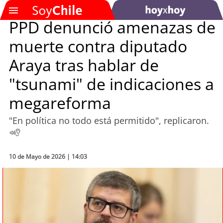
PPD denunció amenazas de
muerte contra diputado
SOYTV
Araya tras hablar de
"tsunami" de indicaciones a
Podcast
megareforma
Actualidad
"En política no todo está permitido", replicaron.
Entretención
Economía
10 de Mayo de 2026 | 14:03
Deportes
Tecnología