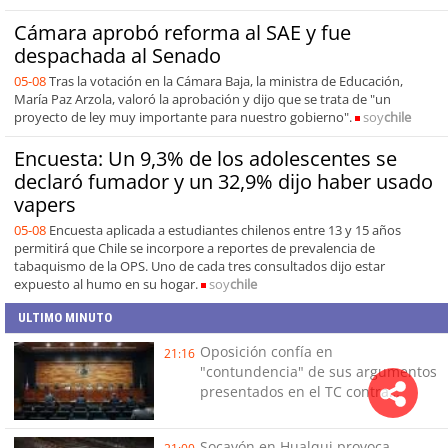
Cámara aprobó reforma al SAE y fue
despachada al Senado
05-08
Tras la votación en la Cámara Baja, la ministra de Educación,
María Paz Arzola, valoró la aprobación y dijo que se trata de "un
proyecto de ley muy importante para nuestro gobierno".
soy
chile
Encuesta: Un 9,3% de los adolescentes se
declaró fumador y un 32,9% dijo haber usado
vapers
05-08
Encuesta aplicada a estudiantes chilenos entre 13 y 15 años
permitirá que Chile se incorpore a reportes de prevalencia de
tabaquismo de la OPS. Uno de cada tres consultados dijo estar
expuesto al humo en su hogar.
soy
chile
ULTIMO MINUTO
Oposición confía en
21:16
"contundencia" de sus argumentos
presentados en el TC contra
Reconstrucción
Socavón en Hualqui provoca