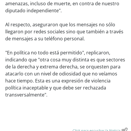
soy
sanantonio
amenazas, incluso de muerte, en contra de nuestro
diputado independiente".
soy
chillán
Al respecto, aseguraron que los mensajes no sólo
soy
sancarlos
llegaron por redes sociales sino que también a través
de mensajes a su teléfono personal.
soy
talcahuano
"En política no todo está permitido", replicaron,
soy
concepción
indicando que "otra cosa muy distinta es que sectores
de la derecha y extrema derecha, se orquesten para
soy
coronel
atacarlo con un nivel de odiosidad que no veíamos
hace tiempo. Esta es una expresión de violencia
soy
arauco
política inaceptable y que debe ser rechazada
transversalmente".
soy
temuco
soy
valdivia
soy
osorno
Click para escuchar la Noticia