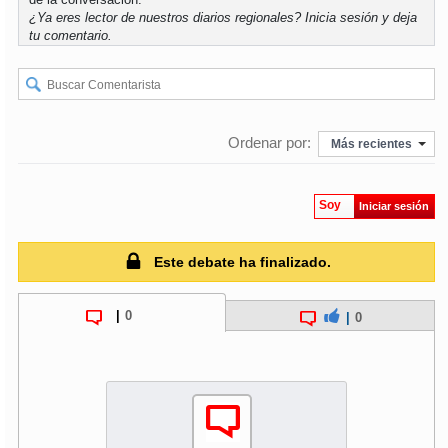
¿Ya eres lector de nuestros diarios regionales?
Inicia sesión
y deja
tu comentario.
soy
puertomontt
soy
chiloé
Ordenar por:
Más recientes
Soy
Iniciar sesión
Este debate ha finalizado.
|
0
|
0