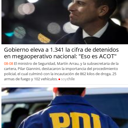
Gobierno eleva a 1.341 la cifra de detenidos
en megaoperativo nacional: "Eso es ACOT"
08-08
El ministro de Seguridad, Martín Arrau, y la subsecretaria de la
cartera, Pilar Giannini, destacaron la importancia del procedimiento
policial, el cual culminó con la incautación de 862 kilos de droga, 25
armas de fuego y 102 vehículos.
soy
chile