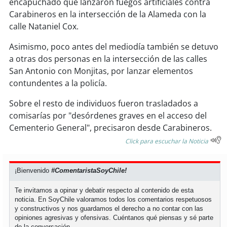
encapuchado que lanzaron fuegos artificiales contra
soy
sanantonio
Carabineros en la intersección de la Alameda con la
calle Nataniel Cox.
soy
chillán
Asimismo, poco antes del mediodía también se detuvo
soy
sancarlos
a otras dos personas en la intersección de las calles
San Antonio con Monjitas, por lanzar elementos
soy
talcahuano
contundentes a la policía.
soy
concepción
Sobre el resto de individuos fueron trasladados a
comisarías por "desórdenes graves en el acceso del
soy
coronel
Cementerio General", precisaron desde Carabineros.
Click para escuchar la Noticia
soy
arauco
¡Bienvenido
#ComentaristaSoyChile!
soy
temuco
Te invitamos a opinar y debatir respecto al contenido de esta
soy
valdivia
noticia. En SoyChile valoramos todos los comentarios respetuosos
y constructivos y nos guardamos el derecho a no contar con las
opiniones agresivas y ofensivas. Cuéntanos qué piensas y sé parte
soy
osorno
de la conversación.