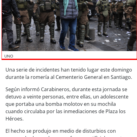
Sostenibilidad
soy
chile
soy
arica
soy
iquique
UNO
soy
calama
Una serie de incidentes han tenido lugar este domingo
durante la romería al Cementerio General en Santiago.
soy
antofagasta
Según informó Carabineros, durante esta jornada se
soy
copiapó
detuvo a veinte personas, entre ellas, un adolescente
que portaba una bomba molotov en su mochila
soy
valparaíso
cuando circulaba por las inmediaciones de Plaza los
Héroes.
soy
quillota
El hecho se produjo en medio de disturbios con