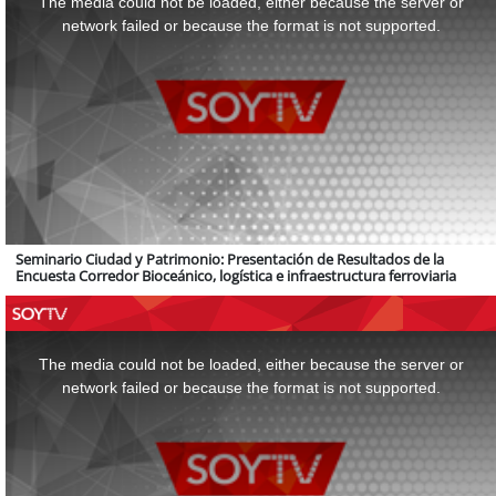
The media could not be loaded, either because the server or
modal
window.
network failed or because the format is not supported.
Seminario Ciudad y Patrimonio: Presentación de Resultados de la
Encuesta Corredor Bioceánico, logística e infraestructura ferroviaria
This
is
a
The media could not be loaded, either because the server or
modal
window.
network failed or because the format is not supported.