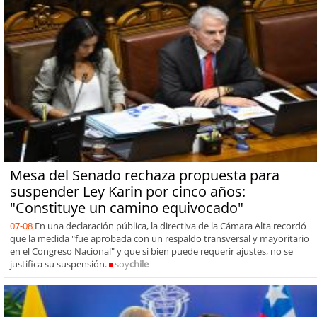
Mesa del Senado rechaza propuesta para
suspender Ley Karin por cinco años:
"Constituye un camino equivocado"
07-08
En una declaración pública, la directiva de la Cámara Alta recordó
que la medida "fue aprobada con un respaldo transversal y mayoritario
en el Congreso Nacional" y que si bien puede requerir ajustes, no se
justifica su suspensión.
soy
chile