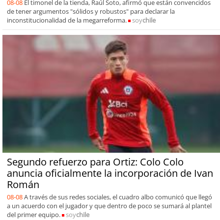
08-08
El timonel de la tienda, Raúl Soto, afirmó que están convencidos
de tener argumentos "sólidos y robustos" para declarar la
inconstitucionalidad de la megarreforma.
soy
chile
Segundo refuerzo para Ortiz: Colo Colo
anuncia oficialmente la incorporación de Ivan
Román
08-08
A través de sus redes sociales, el cuadro albo comunicó que llegó
a un acuerdo con el jugador y que dentro de poco se sumará al plantel
del primer equipo.
soy
chile