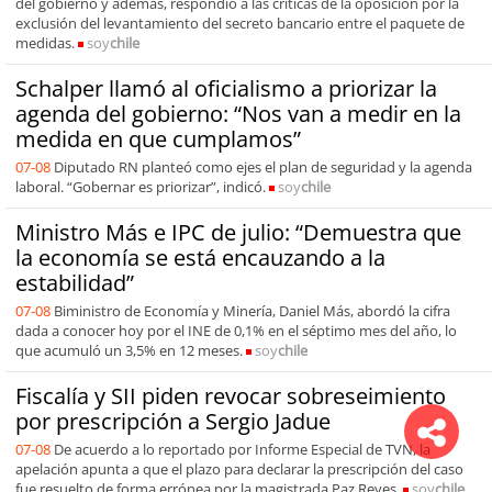
del gobierno y además, respondió a las críticas de la oposición por la
exclusión del levantamiento del secreto bancario entre el paquete de
medidas.
soy
chile
Schalper llamó al oficialismo a priorizar la
agenda del gobierno: “Nos van a medir en la
medida en que cumplamos”
07-08
Diputado RN planteó como ejes el plan de seguridad y la agenda
laboral. “Gobernar es priorizar”, indicó.
soy
chile
Ministro Más e IPC de julio: “Demuestra que
la economía se está encauzando a la
estabilidad”
07-08
Biministro de Economía y Minería, Daniel Más, abordó la cifra
dada a conocer hoy por el INE de 0,1% en el séptimo mes del año, lo
que acumuló un 3,5% en 12 meses.
soy
chile
Fiscalía y SII piden revocar sobreseimiento
por prescripción a Sergio Jadue
07-08
De acuerdo a lo reportado por Informe Especial de TVN, la
apelación apunta a que el plazo para declarar la prescripción del caso
fue resuelto de forma errónea por la magistrada Paz Reyes.
soy
chile