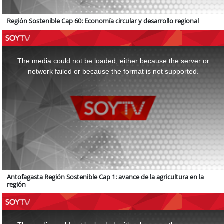
Región Sostenible Cap 60: Economía circular y desarrollo regional
This
is
a
The media could not be loaded, either because the server or
modal
window.
network failed or because the format is not supported.
Antofagasta Región Sostenible Cap 1: avance de la agricultura en la
región
This
is
a