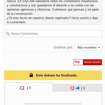
noticia. En SoyChile valoramos todos los comentarios respetuosos
y constructivos y nos guardamos el derecho a no contar con las
opiniones agresivas y ofensivas. Cuéntanos qué piensas y sé parte
soy
puertomontt
de la conversación.
¿Ya eres lector de nuestros diarios regionales?
Inicia sesión
y deja
soy
chiloé
tu comentario.
Ordenar por:
Más recientes
Soy
Iniciar sesión
Este debate ha finalizado.
|
0
|
0