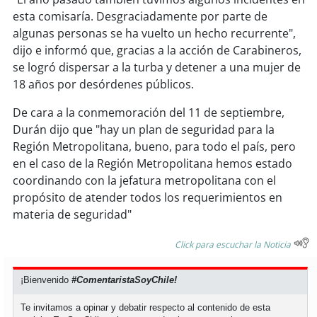
soy
sanantonio
esta comisaría. Desgraciadamente por parte de
algunas personas se ha vuelto un hecho recurrente",
soy
chillán
dijo e informó que, gracias a la acción de Carabineros,
se logró dispersar a la turba y detener a una mujer de
soy
sancarlos
18 años por desórdenes públicos.
soy
talcahuano
De cara a la conmemoración del 11 de septiembre,
Durán dijo que "hay un plan de seguridad para la
soy
concepción
Región Metropolitana, bueno, para todo el país, pero
en el caso de la Región Metropolitana hemos estado
soy
coronel
coordinando con la jefatura metropolitana con el
propósito de atender todos los requerimientos en
soy
arauco
materia de seguridad"
soy
temuco
Click para escuchar la Noticia
soy
valdivia
¡Bienvenido
#ComentaristaSoyChile!
Te invitamos a opinar y debatir respecto al contenido de esta
soy
osorno