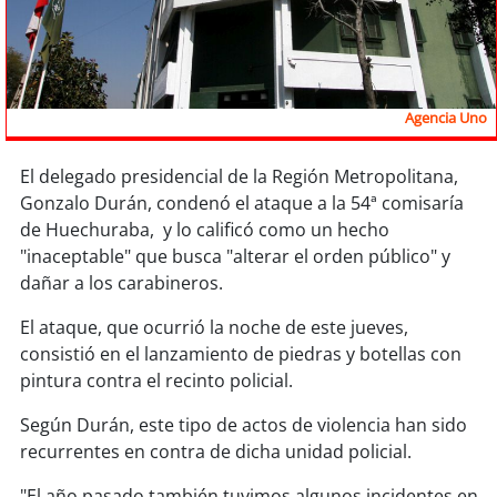
Sostenibilidad
soy
chile
Agencia Uno
soy
arica
soy
iquique
El delegado presidencial de la Región Metropolitana,
Gonzalo Durán, condenó el ataque a la 54ª comisaría
de Huechuraba, y lo calificó como un hecho
soy
calama
"inaceptable" que busca "alterar el orden público" y
dañar a los carabineros.
soy
antofagasta
El ataque, que ocurrió la noche de este jueves,
soy
copiapó
consistió en el lanzamiento de piedras y botellas con
pintura contra el recinto policial.
soy
valparaíso
Según Durán, este tipo de actos de violencia han sido
soy
quillota
recurrentes en contra de dicha unidad policial.
"El año pasado también tuvimos algunos incidentes en