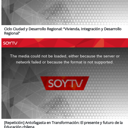
Ciclo Ciudad y Desarrollo Regional: “Vivienda, Integración y Desarrollo
Regional"
This
is
a
The media could not be loaded, either because the server or
modal
window.
network failed or because the format is not supported.
[Repetición] Antofagasta en Transformación: El presente y futuro de la
Educación chilena