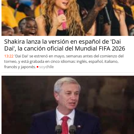
Shakira lanza la versión en español de 'Dai
Dai', la canción oficial del Mundial FIFA 2026
13:22
'Dai Dai' se estrenó en mayo, semanas antes del comienzo del
torneo, y está grabada en cinco idiomas: inglés, español, italiano,
francés y japonés.
soy
chile