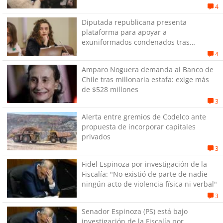
4
Diputada republicana presenta
plataforma para apoyar a
exuniformados condenados tras
estallido social
4
Amparo Noguera demanda al Banco de
Chile tras millonaria estafa: exige más
de $528 millones
3
Alerta entre gremios de Codelco ante
propuesta de incorporar capitales
privados
3
Fidel Espinoza por investigación de la
Fiscalía: "No existió de parte de nadie
ningún acto de violencia física ni verbal"
3
Senador Espinoza (PS) está bajo
investigación de la Fiscalía por