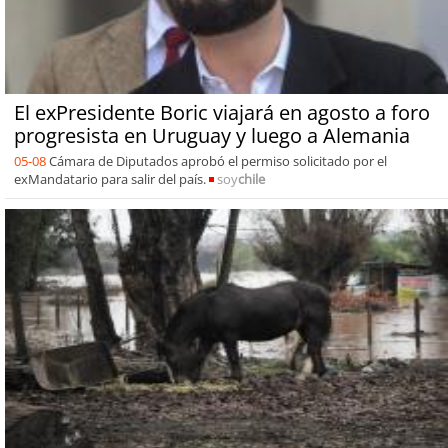
El exPresidente Boric viajará en agosto a foro
progresista en Uruguay y luego a Alemania
05-08
Cámara de Diputados aprobó el permiso solicitado por el
exMandatario para salir del país.
soy
chile