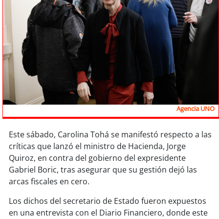
Sostenibilidad
soy
chile
soy
arica
soy
iquique
soy
calama
Agencia UNO
soy
antofagasta
Este sábado, Carolina Tohá se manifestó respecto a las
críticas que lanzó el ministro de Hacienda, Jorge
soy
copiapó
Quiroz, en contra del gobierno del expresidente
Gabriel Boric, tras asegurar que su gestión dejó las
soy
valparaíso
arcas fiscales en cero.
soy
quillota
Los dichos del secretario de Estado fueron expuestos
en una entrevista con el Diario Financiero, donde este