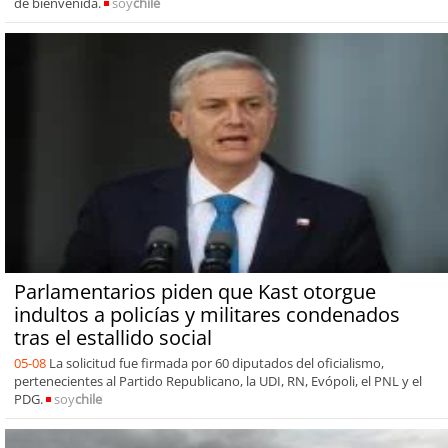
de bienvenida.
soy
chile
Parlamentarios piden que Kast otorgue
indultos a policías y militares condenados
tras el estallido social
05-08
La solicitud fue firmada por 60 diputados del oficialismo,
pertenecientes al Partido Republicano, la UDI, RN, Evópoli, el PNL y el
PDG.
soy
chile