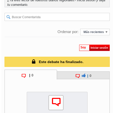
¿Ya eres lector de nuestros diarios regionales?
Inicia sesión
y deja
tu comentario.
Ordenar por:
Más recientes
Soy
Iniciar sesión
Este debate ha finalizado.
|
0
|
0