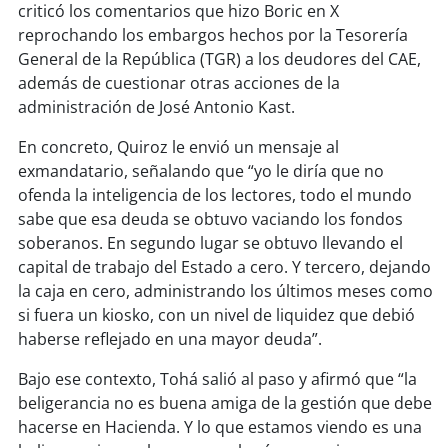
soy
sanantonio
criticó los comentarios que hizo Boric en X
reprochando los embargos hechos por la Tesorería
soy
chillán
General de la República (TGR) a los deudores del CAE,
además de cuestionar otras acciones de la
soy
sancarlos
administración de José Antonio Kast.
En concreto, Quiroz le envió un mensaje al
soy
talcahuano
exmandatario, señalando que “yo le diría que no
ofenda la inteligencia de los lectores, todo el mundo
soy
concepción
sabe que esa deuda se obtuvo vaciando los fondos
soberanos. En segundo lugar se obtuvo llevando el
soy
coronel
capital de trabajo del Estado a cero. Y tercero, dejando
la caja en cero, administrando los últimos meses como
soy
arauco
si fuera un kiosko, con un nivel de liquidez que debió
haberse reflejado en una mayor deuda”.
soy
temuco
Bajo ese contexto, Tohá salió al paso y afirmó que “la
soy
valdivia
beligerancia no es buena amiga de la gestión que debe
hacerse en Hacienda. Y lo que estamos viendo es una
soy
osorno