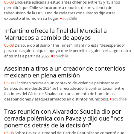
05-08
Encuesta aplicada a estudiantes chilenos entre 13 y 15 años
permitirá que Chile se incorpore a reportes de prevalencia de
tabaquismo de la OPS. Uno de cada tres consultados dijo estar
expuesto al humo en su hogar.
soy
chile
Infantino ofrece la final del Mundial a
Marruecos a cambio de apoyos
05-08
De acuerdo al diario "The Times", Infantino está "desesperado"
para conseguir cualquier apoyo que le permita seguir en el cargo cuatro
años más a partir de 2027.
soy
chile
Asesinan a tiros a un creador de contenidos
mexicano en plena emisión
05-08
El crimen ocurre en un contexto de violencia persistente en
Sinaloa, donde desde 2024 se ha recrudecido la confrontación entre
facciones del Cártel de Sinaloa, con un aumento de homicidios,
desapariciones y ataques armados en distintos municipios.
soy
chile
Tras reunión con Alvarado: Squella dio por
cerrada polémica con Pavez y dijo que "nos
ponemos detrás de la decisión"
05-08
Sobre Pavez, el timonel del Partido Republicano comentó que