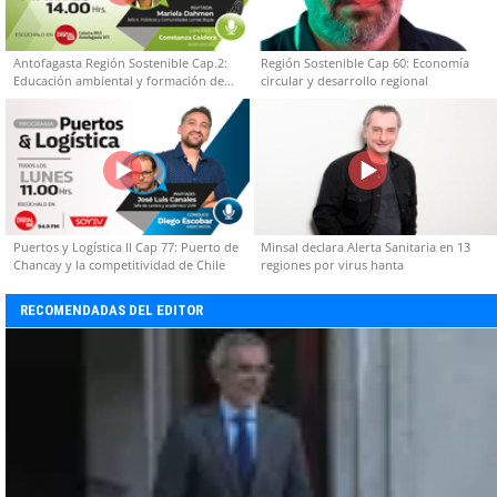
Antofagasta Región Sostenible Cap.2:
Región Sostenible Cap 60: Economía
Educación ambiental y formación de
circular y desarrollo regional
capacidades técnicas
Puertos y Logística II Cap 77: Puerto de
Minsal declara Alerta Sanitaria en 13
Chancay y la competitividad de Chile
regiones por virus hanta
RECOMENDADAS DEL EDITOR