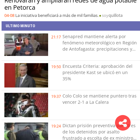
Renovarán y ampliarán redes de agua potable
en Petorca
04-08
La iniciativa beneficiará a más de mil familias.
soy
quillota
ULTIMO MINUTO
Senapred mantiene alerta por
21:17
fenómeno meteorológico en Región
de Antofagasta: precipitaciones y
tormentas eléctricas
Encuesta Criteria: aprobación del
19:50
presidente Kast se ubicó en un
35%
Colo Colo se mantiene puntero tras
19:37
vencer 2-1 a La Calera
Dictan prisión preventiva para tres
19:24
de los detenidos por asalto
frustrado a escolta de ex ministro