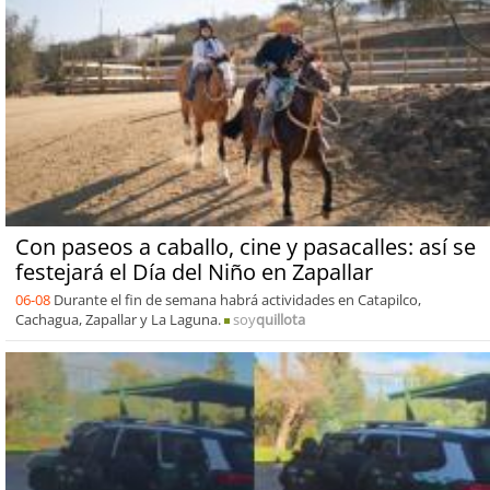
Con paseos a caballo, cine y pasacalles: así se
festejará el Día del Niño en Zapallar
06-08
Durante el fin de semana habrá actividades en Catapilco,
Cachagua, Zapallar y La Laguna.
soy
quillota