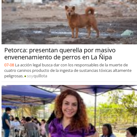
Petorca: presentan querella por masivo
envenenamiento de perros en La Ñipa
07-08
La acción legal busca dar con los responsables de la muerte de
cuatro caninos producto de la ingesta de sustancias tóxicas altamente
peligrosas.
soy
quillota