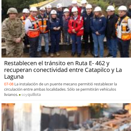
Restablecen el tránsito en Ruta E- 462 y
recuperan conectividad entre Catapilco y La
Laguna
07-08
La instalación de un puente mecano permitió restablecer la
circulación entre ambas localidades. Sólo se permitirán vehículos
livianos.
soy
quillota