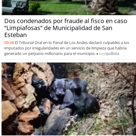
Dos condenados por fraude al fisco en caso
“Limpiafosas” de Municipalidad de San
Esteban
09-08
El Tribunal Oral en lo Penal de Los Andes declaró culpables a los
imputados por irregularidades en un servicio de limpieza que habría
generado un perjuicio millonario para el municipio.
soy
quillota