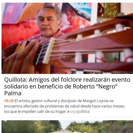
Quillota: Amigos del folclore realizarán evento
solidario en beneficio de Roberto “Negro”
Palma
08-08
El artista, gestor cultural y discípulo de Margot Loyola se
encuentra afectado de problemas de salud desde hace varios meses,
los que le impiden salir de su hogar.
soy
quillota