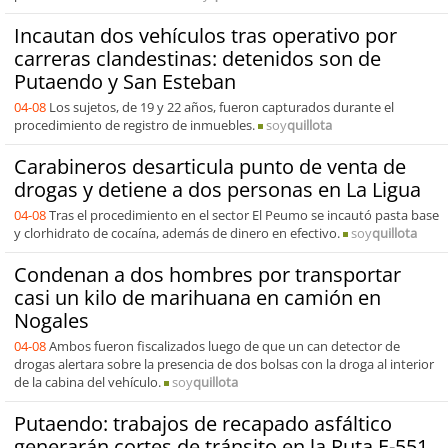
Incautan dos vehículos tras operativo por
carreras clandestinas: detenidos son de
Putaendo y San Esteban
04-08
Los sujetos, de 19 y 22 años, fueron capturados durante el
procedimiento de registro de inmuebles.
soy
quillota
Carabineros desarticula punto de venta de
drogas y detiene a dos personas en La Ligua
04-08
Tras el procedimiento en el sector El Peumo se incautó pasta base
y clorhidrato de cocaína, además de dinero en efectivo.
soy
quillota
Condenan a dos hombres por transportar
casi un kilo de marihuana en camión en
Nogales
04-08
Ambos fueron fiscalizados luego de que un can detector de
drogas alertara sobre la presencia de dos bolsas con la droga al interior
de la cabina del vehículo.
soy
quillota
Putaendo: trabajos de recapado asfáltico
generarán cortes de tránsito en la Ruta E-551