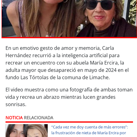
Sostenibilidad
soy
chile
soy
arica
En un emotivo gesto de amor y memoria, Carla
soy
iquique
Hernández recurrió a la inteligencia artificial para
recrear un encuentro con su abuela María Ercira, la
soy
calama
adulta mayor que desapareció en mayo de 2024 en el
fundo Las Tórtolas de la comuna de Limache.
soy
antofagasta
El video muestra como una fotografía de ambas toman
soy
copiapó
vida y recrea un abrazo mientras lucen grandes
sonrisas.
soy
valparaíso
NOTICIA
RELACIONADA
soy
quillota
“Cada vez me doy cuenta de más errores”:
la frustración de nieta de María Ercira por