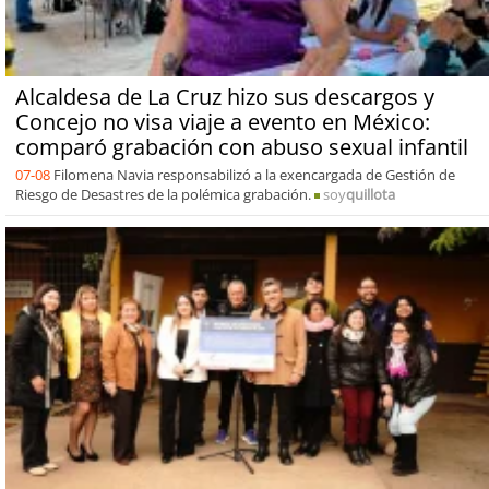
Alcaldesa de La Cruz hizo sus descargos y
Concejo no visa viaje a evento en México:
comparó grabación con abuso sexual infantil
07-08
Filomena Navia responsabilizó a la exencargada de Gestión de
Riesgo de Desastres de la polémica grabación.
soy
quillota