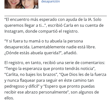
soy
sanantonio
desaparición
soy
chillán
“El encuentro más esperado con ayuda de la IA. Solo
soy
sancarlos
queremos llegar a ti…”, escribió Carla en su cuenta de
Instagram, donde compartió el registro.
soy
talcahuano
“Y si fuera tu mamá o tu abuela la persona
desaparecida. Lamentablemente nadie está libre.
soy
concepción
¿Dónde estás abuela querida?”, añadió.
soy
coronel
El registro, en tanto, recibió una serie de comentarios:
“Tengo la esperanza que pronto tendrás noticia”,
soy
arauco
“Carlita, no bajes los brazos”, “Que Dios les de la fuerza
y nunca flaquear para seguir en éste camino tan
soy
temuco
pedregoso y difícil” y “Espero que pronto puedas
recibir ese abrazo personalmente”, son algunos de
soy
valdivia
ellos.
soy
osorno