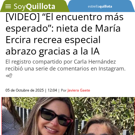
[VIDEO] “El encuentro más
esperado”: nieta de María
SOYTV
Ercira recrea especial
abrazo gracias a la IA
Podcast
El registro compartido por Carla Hernández
Actualidad
recibió una serie de comentarios en Instagram.
Entretención
05 de Octubre de 2025 | 12:04
| Por
Javiera Gaete
Economía
Deportes
Tecnología