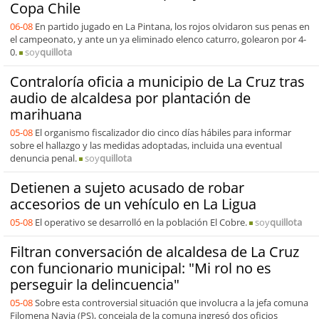
Copa Chile
06-08
En partido jugado en La Pintana, los rojos olvidaron sus penas en
el campeonato, y ante un ya eliminado elenco caturro, golearon por 4-
0.
soy
quillota
Contraloría oficia a municipio de La Cruz tras
audio de alcaldesa por plantación de
marihuana
05-08
El organismo fiscalizador dio cinco días hábiles para informar
sobre el hallazgo y las medidas adoptadas, incluida una eventual
denuncia penal.
soy
quillota
Detienen a sujeto acusado de robar
accesorios de un vehículo en La Ligua
05-08
El operativo se desarrolló en la población El Cobre.
soy
quillota
Filtran conversación de alcaldesa de La Cruz
con funcionario municipal: "Mi rol no es
perseguir la delincuencia"
05-08
Sobre esta controversial situación que involucra a la jefa comuna
Filomena Navia (PS), concejala de la comuna ingresó dos oficios