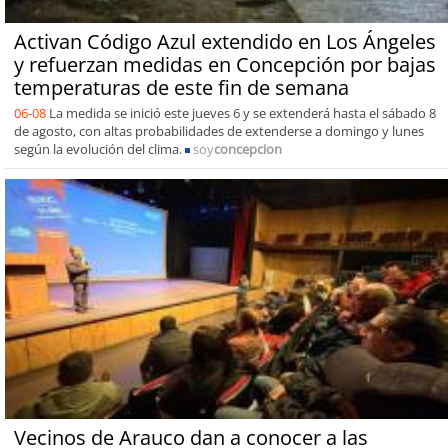
Activan Código Azul extendido en Los Ángeles
y refuerzan medidas en Concepción por bajas
temperaturas de este fin de semana
06-08
La medida se inició este jueves 6 y se extenderá hasta el sábado 8
de agosto, con altas probabilidades de extenderse a domingo y lunes
según la evolución del clima.
soy
concepcion
Vecinos de Arauco dan a conocer a las