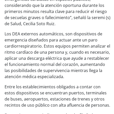
soy
sanantonio
considerando que la atención oportuna durante los
primeros minutos resulta clave para reducir el riesgo
soy
chillán
de secuelas graves o fallecimiento”, señaló la seremi (s)
de Salud, Cecilia Soto Ruiz.
soy
sancarlos
Los DEA externos automáticos, son dispositivos de
soy
talcahuano
emergencia diseñados para actuar ante un paro
cardiorrespiratorio. Estos equipos permiten analizar el
soy
concepción
ritmo cardíaco de una persona y, cuando es necesario,
aplicar una descarga eléctrica que ayude a restablecer
soy
coronel
el funcionamiento normal del corazón, aumentando
las posibilidades de supervivencia mientras llega la
soy
arauco
atención médica especializada.
Entre los establecimientos obligados a contar con
soy
temuco
estos dispositivos se encuentran puertos, terminales
de buses, aeropuertos, estaciones de trenes y otros
soy
valdivia
recintos de uso público con alta afluencia de personas.
soy
osorno