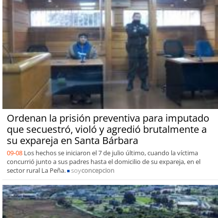
Ordenan la prisión preventiva para imputado
que secuestró, violó y agredió brutalmente a
su expareja en Santa Bárbara
09-08
Los hechos se iniciaron el 7 de julio último, cuando la víctima
concurrió junto a sus padres hasta el domicilio de su expareja, en el
sector rural La Peña.
soy
concepcion