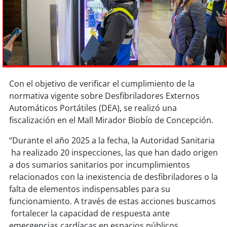
Sostenibilidad
soy
chile
soy
arica
soy
iquique
Con el objetivo de verificar el cumplimiento de la
normativa vigente sobre Desfibriladores Externos
soy
calama
Automáticos Portátiles (DEA), se realizó una
fiscalización en el Mall Mirador Biobío de Concepción.
soy
antofagasta
“Durante el año 2025 a la fecha, la Autoridad Sanitaria
ha realizado 20 inspecciones, las que han dado origen
soy
copiapó
a dos sumarios sanitarios por incumplimientos
relacionados con la inexistencia de desfibriladores o la
soy
valparaíso
falta de elementos indispensables para su
funcionamiento. A través de estas acciones buscamos
soy
quillota
fortalecer la capacidad de respuesta ante
emergencias cardíacas en espacios públicos,