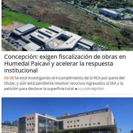
Concepción: exigen fiscalización de obras en
Humedal Paicaví y acelerar la respuesta
institucional
09-08
Se está investigando el incumplimiento de la RCA por parte del
titular, y aún está pendiente resolver recursos ingresados al SEA y la
petición para declarar la superficie total.
soy
concepcion