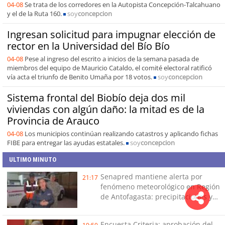
04-08
Se trata de los corredores en la Autopista Concepción-Talcahuano
y el de la Ruta 160.
soy
concepcion
Ingresan solicitud para impugnar elección de
rector en la Universidad del Bío Bío
04-08
Pese al ingreso del escrito a inicios de la semana pasada de
miembros del equipo de Mauricio Cataldo, el comité electoral ratificó
vía acta el triunfo de Benito Umaña por 18 votos.
soy
concepcion
Sistema frontal del Biobío deja dos mil
viviendas con algún daño: la mitad es de la
Provincia de Arauco
04-08
Los municipios continúan realizando catastros y aplicando fichas
FIBE para entregar las ayudas estatales.
soy
concepcion
ULTIMO MINUTO
Senapred mantiene alerta por
21:17
fenómeno meteorológico en Región
de Antofagasta: precipitaciones y
tormentas eléctricas
Encuesta Criteria: aprobación del