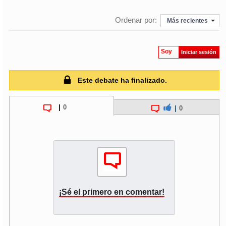
Ordenar por:
Más recientes
Soy
Iniciar sesión
Este debate ha finalizado.
|
0
|
0
¡Sé el primero en comentar!