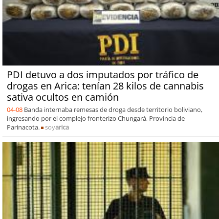
PDI detuvo a dos imputados por tráfico de
drogas en Arica: tenían 28 kilos de cannabis
sativa ocultos en camión
04-08
Banda internaba remesas de droga desde territorio boliviano,
ingresando por el complejo fronterizo Chungará, Provincia de
Parinacota.
soy
arica