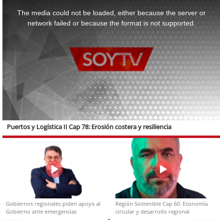
This
is
a
The media could not be loaded, either because the server or
modal
window.
network failed or because the format is not supported.
Puertos y Logística II Cap 78: Erosión costera y resiliencia
Gobiernos regionales piden apoyo al
Región Sostenible Cap 60: Economía
Gobierno ante emergencias
circular y desarrollo regional