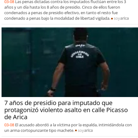
03-08
Las penas dictadas contra los imputados fluctúan entre los 3
años y un día hasta los 8 años de presidio. Cinco de ellos fueron
condenados a penas de presidio efectivo, en tanto el resto fue
condenado a penas bajo la modalidad de libertad vigilada.
soy
arica
7 años de presidio para imputado que
protagonizó violento asalto en calle Picasso
de Arica
03-08
El acusado abordó a la víctima por la espalda, intimidándola con
un arma cortopunzante tipo machete.
soy
arica