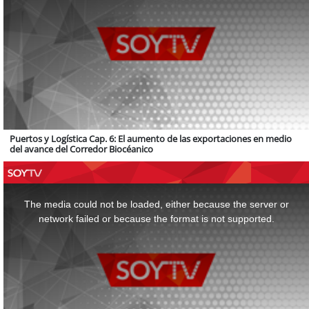
Puertos y Logística Cap. 6: El aumento de las exportaciones en medio
del avance del Corredor Biocéanico
This
is
a
The media could not be loaded, either because the server or
modal
window.
network failed or because the format is not supported.