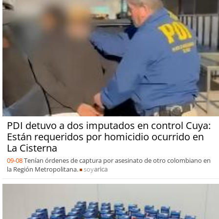
PDI detuvo a dos imputados en control Cuya:
Están requeridos por homicidio ocurrido en
La Cisterna
09-08
Tenían órdenes de captura por asesinato de otro colombiano en
la Región Metropolitana.
soy
arica