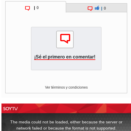
|
0
|
0
¡Sé el primero en comentar!
Ver términos y condiciones
This
is
a
The media could not be loaded, either because the server or
modal
window.
network failed or because the format is not supported.