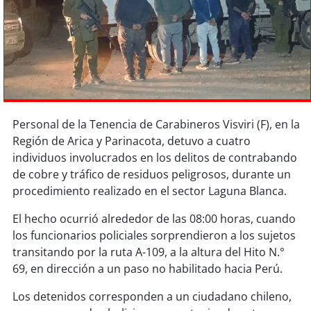
Sostenibilidad
soy
chile
soy
arica
soy
iquique
Personal de la Tenencia de Carabineros Visviri (F), en la
Región de Arica y Parinacota, detuvo a cuatro
soy
calama
individuos involucrados en los delitos de contrabando
de cobre y tráfico de residuos peligrosos, durante un
soy
antofagasta
procedimiento realizado en el sector Laguna Blanca.
soy
copiapó
El hecho ocurrió alrededor de las 08:00 horas, cuando
los funcionarios policiales sorprendieron a los sujetos
soy
valparaíso
transitando por la ruta A-109, a la altura del Hito N.°
69, en dirección a un paso no habilitado hacia Perú.
soy
quillota
Los detenidos corresponden a un ciudadano chileno,