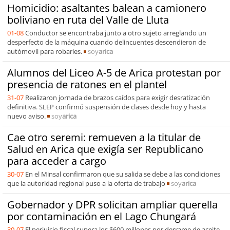
Homicidio: asaltantes balean a camionero
boliviano en ruta del Valle de Lluta
01-08
Conductor se encontraba junto a otro sujeto arreglando un
desperfecto de la máquina cuando delincuentes descendieron de
autómovil para robarles.
soy
arica
Alumnos del Liceo A-5 de Arica protestan por
presencia de ratones en el plantel
31-07
Realizaron jornada de brazos caídos para exigir desratización
definitiva. SLEP confirmó suspensión de clases desde hoy y hasta
nuevo aviso.
soy
arica
Cae otro seremi: remueven a la titular de
Salud en Arica que exigía ser Republicano
para acceder a cargo
30-07
En el Minsal confirmaron que su salida se debe a las condiciones
que la autoridad regional puso a la oferta de trabajo
soy
arica
Gobernador y DPR solicitan ampliar querella
por contaminación en el Lago Chungará
30-07
El perjuicio fiscal supera los $600 millones por derrame de aceite