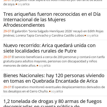
de soya.
soy
arica
Tres ariqueñas fueron reconocidas en el Día
Internacional de las Mujeres
Afrodescendientes
29-07
El galardón 'Sonia Salgado Henríquez 2026' recayó en Edith Rojas
Jiménez, Lorena Tapia Corvacho y Carolina Castillo Lobos
soy
arica
Nuevo recorrido: Arica quedará unida con
siete localidades rurales de Putre
29-07
El servicio beneficiará a cerca de 200 personas y contará con tarifa
gratuita para adultos mayores, personas con discapacidad y niños
menores de siete años.
soy
arica
Bienes Nacionales: hay 120 personas viviendo
en tomas en Quebrada Encantada de Arica
29-07
El operativo monitoreó eventuales desplazamientos derivados de
los desalojos en el Cerro Chuño.
soy
arica
1,2 tonelada de drogas y 80 armas de fuegos
decomisadas en cuenta pública de