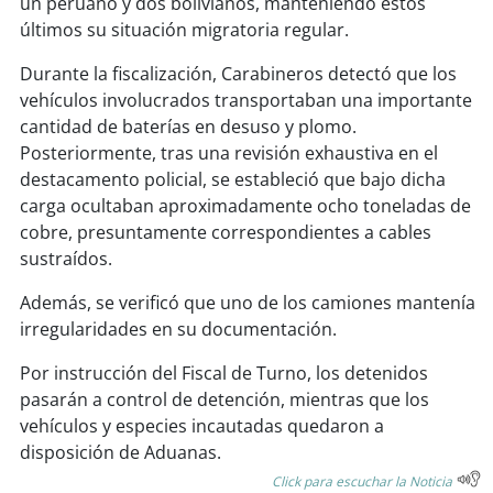
un peruano y dos bolivianos, manteniendo estos
soy
sanantonio
últimos su situación migratoria regular.
soy
chillán
Durante la fiscalización, Carabineros detectó que los
vehículos involucrados transportaban una importante
soy
sancarlos
cantidad de baterías en desuso y plomo.
Posteriormente, tras una revisión exhaustiva en el
soy
talcahuano
destacamento policial, se estableció que bajo dicha
carga ocultaban aproximadamente ocho toneladas de
soy
concepción
cobre, presuntamente correspondientes a cables
sustraídos.
soy
coronel
Además, se verificó que uno de los camiones mantenía
soy
arauco
irregularidades en su documentación.
Por instrucción del Fiscal de Turno, los detenidos
soy
temuco
pasarán a control de detención, mientras que los
vehículos y especies incautadas quedaron a
soy
valdivia
disposición de Aduanas.
Click para escuchar la Noticia
soy
osorno