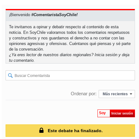
soy
puertomontt
¡Bienvenido
#ComentaristaSoyChile!
Te invitamos a opinar y debatir respecto al contenido de esta
soy
chiloé
noticia. En SoyChile valoramos todos los comentarios respetuosos
y constructivos y nos guardamos el derecho a no contar con las
opiniones agresivas y ofensivas. Cuéntanos qué piensas y sé parte
de la conversación.
¿Ya eres lector de nuestros diarios regionales?
Inicia sesión
y deja
tu comentario.
Ordenar por:
Más recientes
Soy
Iniciar sesión
Este debate ha finalizado.