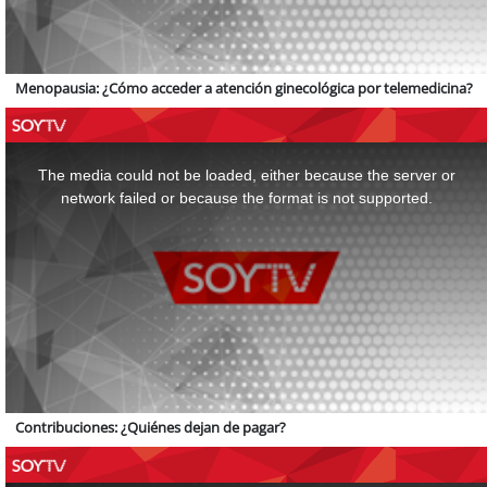
Menopausia: ¿Cómo acceder a atención ginecológica por telemedicina?
This
is
a
The media could not be loaded, either because the server or
modal
window.
network failed or because the format is not supported.
Contribuciones: ¿Quiénes dejan de pagar?