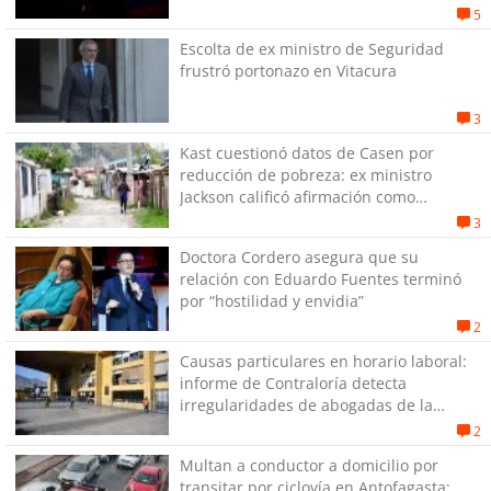
5
Escolta de ex ministro de Seguridad
frustró portonazo en Vitacura
3
Kast cuestionó datos de Casen por
reducción de pobreza: ex ministro
Jackson calificó afirmación como
"gravísima e irresponsable"
3
Doctora Cordero asegura que su
relación con Eduardo Fuentes terminó
por “hostilidad y envidia”
2
Causas particulares en horario laboral:
informe de Contraloría detecta
irregularidades de abogadas de la
Municipalidad de Antofagasta
2
Multan a conductor a domicilio por
transitar por ciclovía en Antofagasta: