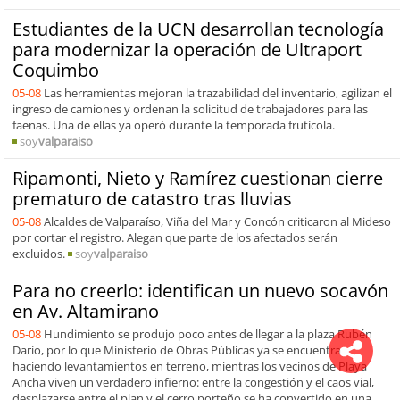
Estudiantes de la UCN desarrollan tecnología
para modernizar la operación de Ultraport
Coquimbo
05-08
Las herramientas mejoran la trazabilidad del inventario, agilizan el
ingreso de camiones y ordenan la solicitud de trabajadores para las
faenas. Una de ellas ya operó durante la temporada frutícola.
soy
valparaiso
Ripamonti, Nieto y Ramírez cuestionan cierre
prematuro de catastro tras lluvias
05-08
Alcaldes de Valparaíso, Viña del Mar y Concón criticaron al Mideso
por cortar el registro. Alegan que parte de los afectados serán
excluidos.
soy
valparaiso
Para no creerlo: identifican un nuevo socavón
en Av. Altamirano
05-08
Hundimiento se produjo poco antes de llegar a la plaza Rubén
Darío, por lo que Ministerio de Obras Públicas ya se encuentra
haciendo levantamientos en terreno, mientras los vecinos de Playa
Ancha viven un verdadero infierno: entre la congestión y el caos vial,
desplazarse entre el plan y el cerro porteño se ha convertido en una