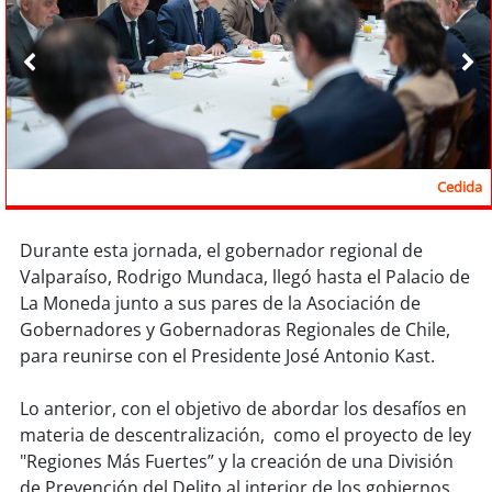
Sostenibilidad
soy
chile
soy
arica
soy
iquique
Cedida
soy
calama
Durante esta jornada, el gobernador regional de
Valparaíso, Rodrigo Mundaca, llegó hasta el Palacio de
soy
antofagasta
La Moneda junto a sus pares de la Asociación de
Gobernadores y Gobernadoras Regionales de Chile,
soy
copiapó
para reunirse con el Presidente José Antonio Kast.
soy
valparaíso
Lo anterior, con el objetivo de abordar los desafíos en
materia de descentralización, como el proyecto de ley
soy
quillota
"Regiones Más Fuertes” y la creación de una División
de Prevención del Delito al interior de los gobiernos