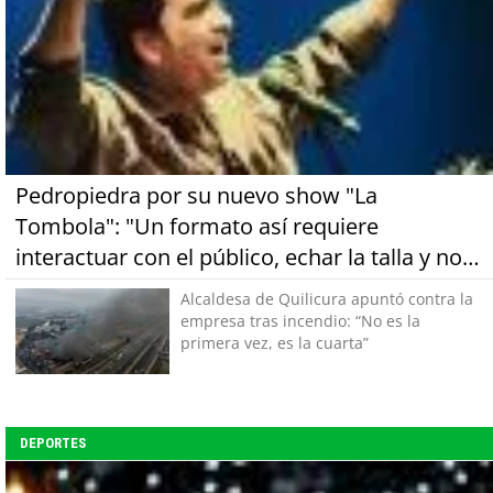
Pedropiedra por su nuevo show "La
Tombola": "Un formato así requiere
interactuar con el público, echar la talla y no
tener miedo a equivocarse"
Alcaldesa de Quilicura apuntó contra la
empresa tras incendio: “No es la
primera vez, es la cuarta”
DEPORTES