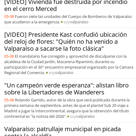
[VIDEO] Vivienda fue destruida por incendio
en el cerro Merced
05-08
Fueron siete las unidades del Cuerpo de Bomberos de Valparaíso
que acudieron a la emergencia.
soy
valparaiso
[VIDEO] Presidente Kast confudió ubicación
del reloj de flores: "Quién no ha venido a
Valparaíso a sacarse la foto clásica"
05-08
El mandatario fue corregido y aprovechó de disculparse con la
alcaldesa de la Ciudad Jardín, Macarena Ripaminti, durante su
participación en el 30° encuentro empresarial organizado por la Cámara
Regional del Comercio.
soy
valparaiso
"Un campeón verde esperanza": alistan libro
sobre la Libertadores de Wanderers
05-08
Rolando Garrido, autor de la obra que será publicada durante la
primera semana de septiembre, antes de que el plantel Sub 20 viaje a
Madrid a jugar la Intercontinental, asegura que la obtención del título
continental es "la noticia del 2026".
soy
valparaiso
Valparaíso: patrullaje municipal en picada
contra la alcaldía