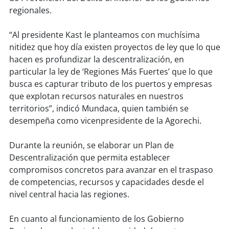
soy
sanantonio
regionales.
soy
chillán
“Al presidente Kast le planteamos con muchísima
nitidez que hoy día existen proyectos de ley que lo que
soy
sancarlos
hacen es profundizar la descentralización, en
particular la ley de ‘Regiones Más Fuertes’ que lo que
soy
talcahuano
busca es capturar tributo de los puertos y empresas
que explotan recursos naturales en nuestros
soy
concepción
territorios”, indicó Mundaca, quien también se
desempeña como vicenpresidente de la Agorechi.
soy
coronel
Durante la reunión, se elaborar un Plan de
soy
arauco
Descentralización que permita establecer
compromisos concretos para avanzar en el traspaso
soy
temuco
de competencias, recursos y capacidades desde el
nivel central hacia las regiones.
soy
valdivia
En cuanto al funcionamiento de los Gobierno
soy
osorno