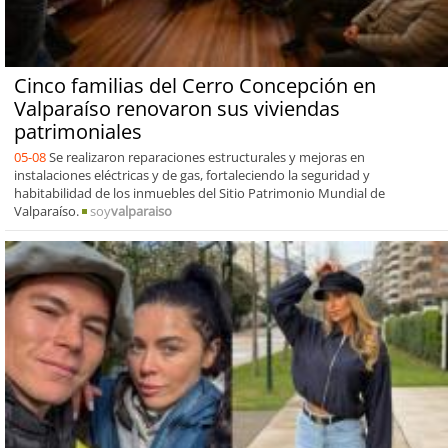
Cinco familias del Cerro Concepción en
Valparaíso renovaron sus viviendas
patrimoniales
05-08
Se realizaron reparaciones estructurales y mejoras en
instalaciones eléctricas y de gas, fortaleciendo la seguridad y
habitabilidad de los inmuebles del Sitio Patrimonio Mundial de
Valparaíso.
soy
valparaiso