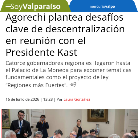
Agorechi plantea desafíos
clave de descentralización
SOYTV
en reunión con el
Presidente Kast
Podcast
Catorce gobernadores regionales llegaron hasta
Actualidad
el Palacio de La Moneda para exponer temáticas
fundamentales como el proyecto de ley
Entretención
“Regiones más Fuertes”.
Economía
16 de Junio de 2026 | 13:28
| Por
Laura González
Deportes
Tecnología