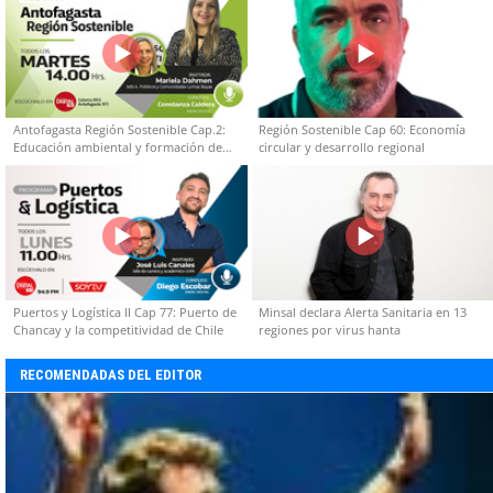
Antofagasta Región Sostenible Cap.2:
Región Sostenible Cap 60: Economía
Educación ambiental y formación de
circular y desarrollo regional
capacidades técnicas
Puertos y Logística II Cap 77: Puerto de
Minsal declara Alerta Sanitaria en 13
Chancay y la competitividad de Chile
regiones por virus hanta
RECOMENDADAS DEL EDITOR