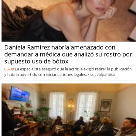
Daniela Ramírez habría amenazado con
demandar a médica que analizó su rostro por
supuesto uso de bótox
05-08
La especialista aseguró que la actriz le exigió retirar la publicación
y habría advertido con iniciar acciones legales.
soy
valparaiso