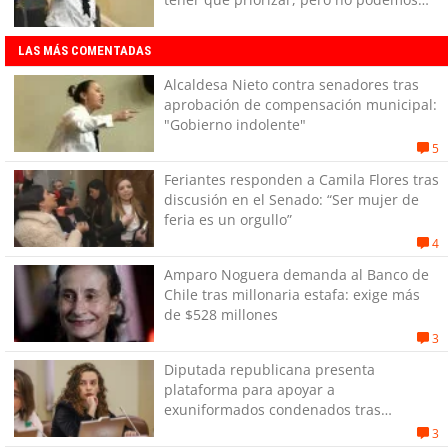
dejar de hacer lo básico"
LAS MÁS COMENTADAS
Alcaldesa Nieto contra senadores tras
aprobación de compensación municipal:
"Gobierno indolente"
5
Feriantes responden a Camila Flores tras
discusión en el Senado: “Ser mujer de
feria es un orgullo”
4
Amparo Noguera demanda al Banco de
Chile tras millonaria estafa: exige más
de $528 millones
3
Diputada republicana presenta
plataforma para apoyar a
exuniformados condenados tras
estallido social
3