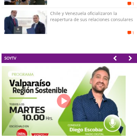
“responsabilidad política”
1
Chile y Venezuela oficializaron la
reapertura de sus relaciones consulares
1
SOYTV