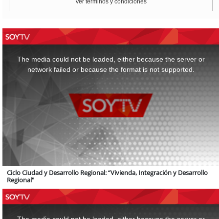
Ver términos y condiciones
This
is
a
The media could not be loaded, either because the server or
modal
window.
network failed or because the format is not supported.
Ciclo Ciudad y Desarrollo Regional: “Vivienda, Integración y Desarrollo
Regional"
This
is
a