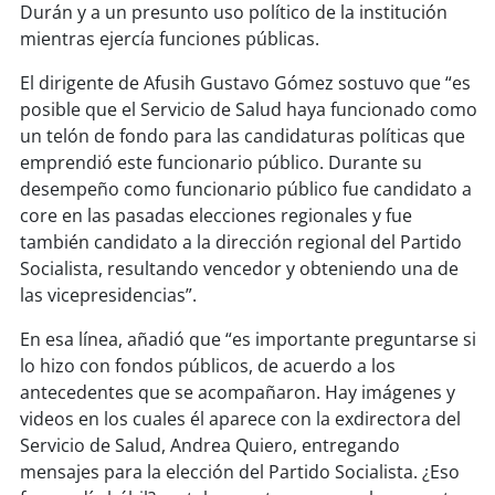
soy
sanantonio
Durán y a un presunto uso político de la institución
mientras ejercía funciones públicas.
soy
chillán
El dirigente de Afusih Gustavo Gómez sostuvo que “es
posible que el Servicio de Salud haya funcionado como
soy
sancarlos
un telón de fondo para las candidaturas políticas que
emprendió este funcionario público. Durante su
soy
talcahuano
desempeño como funcionario público fue candidato a
core en las pasadas elecciones regionales y fue
soy
concepción
también candidato a la dirección regional del Partido
Socialista, resultando vencedor y obteniendo una de
soy
coronel
las vicepresidencias”.
soy
arauco
En esa línea, añadió que “es importante preguntarse si
lo hizo con fondos públicos, de acuerdo a los
soy
temuco
antecedentes que se acompañaron. Hay imágenes y
videos en los cuales él aparece con la exdirectora del
soy
valdivia
Servicio de Salud, Andrea Quiero, entregando
mensajes para la elección del Partido Socialista. ¿Eso
soy
osorno