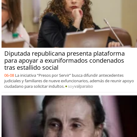
Diputada republicana presenta plataforma
para apoyar a exuniformados condenados
tras estallido social
06-08
La iniciativa “Presos por Servir” busca difundir antecedentes
judiciales y familiares de nueve exfuncionarios, además de reunir apoyo
ciudadano para solicitar indultos.
soy
valparaiso