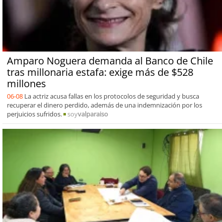
Amparo Noguera demanda al Banco de Chile
tras millonaria estafa: exige más de $528
millones
06-08
La actriz acusa fallas en los protocolos de seguridad y busca
recuperar el dinero perdido, además de una indemnización por los
perjuicios sufridos.
soy
valparaiso