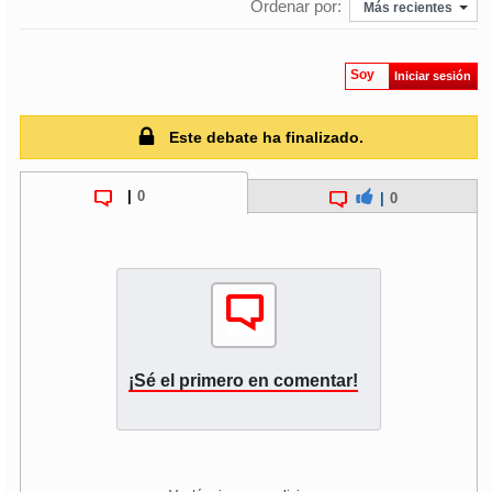
Ordenar por:
Más recientes
Soy
Iniciar sesión
Este debate ha finalizado.
|
0
|
0
¡Sé el primero en comentar!