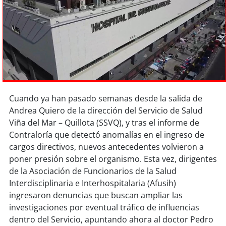
Sostenibilidad
soy
chile
soy
arica
soy
iquique
Cuando ya han pasado semanas desde la salida de
soy
calama
Andrea Quiero de la dirección del Servicio de Salud
Viña del Mar – Quillota (SSVQ), y tras el informe de
soy
antofagasta
Contraloría que detectó anomalías en el ingreso de
cargos directivos, nuevos antecedentes volvieron a
soy
copiapó
poner presión sobre el organismo. Esta vez, dirigentes
de la Asociación de Funcionarios de la Salud
soy
valparaíso
Interdisciplinaria e Interhospitalaria (Afusih)
ingresaron denuncias que buscan ampliar las
soy
quillota
investigaciones por eventual tráfico de influencias
dentro del Servicio, apuntando ahora al doctor Pedro