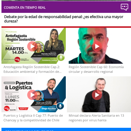
Type
COMENTA EN TIEMPO REAL
Debate por la edad de responsabilidad penal: ¿es efectiva una mayor
dureza?
Antofagasta Región Sostenible Cap.2:
Región Sostenible Cap 60: Economía
Educación ambiental y formación de
circular y desarrollo regional
capacidades técnicas
Puertos y Logística II Cap 77: Puerto de
Minsal declara Alerta Sanitaria en 13
Chancay y la competitividad de Chile
regiones por virus hanta