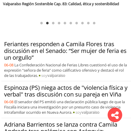
Antofagasta Región Sostenible Cap.2: Educación ambiental y formación
de capacidades técnicas
Feriantes responden a Camila Flores tras
discusión en el Senado: “Ser mujer de feria es
un orgullo”
06-08
La Confederación Nacional de Ferias Libres cuestionó el uso de la
expresión “señora de feria” como calificativo ofensivo y destacó el rol
de las trabajadoras.
soy
valparaiso
Espinoza (PS) niega actos de "violencia física y
verbal" tras discusión con su pareja en Viña
06-08
El senador del PS emitió una declaración pública luego de que la
Fiscalía iniciara una investigación por un presunto caso de violencia
intrafamiliar ocurrido en Nueva Aurora.
soy
valparaiso
Adriana Barrientos se lanza contra Camila