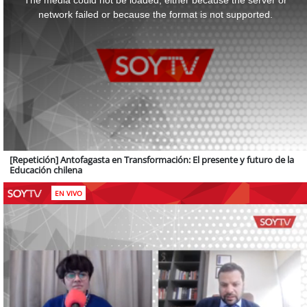
The media could not be loaded, either because the server or
modal
window.
network failed or because the format is not supported.
[Repetición] Antofagasta en Transformación: El presente y futuro de la
Educación chilena
EN VIVO