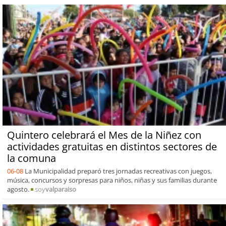
Quintero celebrará el Mes de la Niñez con
actividades gratuitas en distintos sectores de
la comuna
06-08
La Municipalidad preparó tres jornadas recreativas con juegos,
música, concursos y sorpresas para niños, niñas y sus familias durante
agosto.
soy
valparaiso