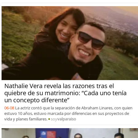
Nathalie Vera revela las razones tras el
quiebre de su matrimonio: “Cada uno tenía
un concepto diferente”
06-08
La actriz contó que la separación de Abraham Linares, con quien
estuvo 10 años, estuvo marcada por diferencias en sus proyectos de
vida y planes familiares.
soy
valparaiso