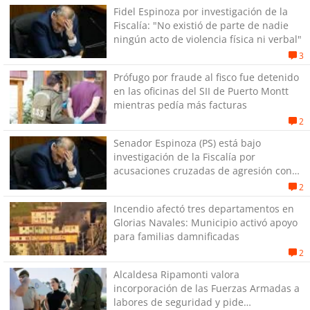
Fidel Espinoza por investigación de la
Fiscalía: "No existió de parte de nadie
ningún acto de violencia física ni verbal"
3
Prófugo por fraude al fisco fue detenido
en las oficinas del SII de Puerto Montt
mientras pedía más facturas
2
Senador Espinoza (PS) está bajo
investigación de la Fiscalía por
acusaciones cruzadas de agresión con
su pareja
2
Incendio afectó tres departamentos en
Glorias Navales: Municipio activó apoyo
para familias damnificadas
2
Alcaldesa Ripamonti valora
incorporación de las Fuerzas Armadas a
labores de seguridad y pide