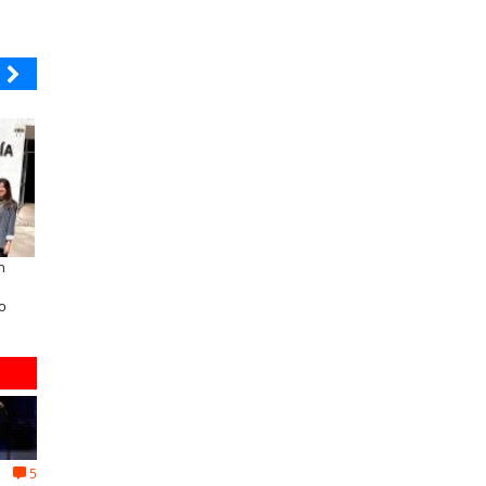
BANCO DE CHILE
ELECTROLUX
n
Educación y colaboración público-
Claves para comprar
privada se toman La Araucanía:
electrodomésticos durante el B
o
encuentro reunió a líderes para
Sale
abordar las brechas y oportunidades
5