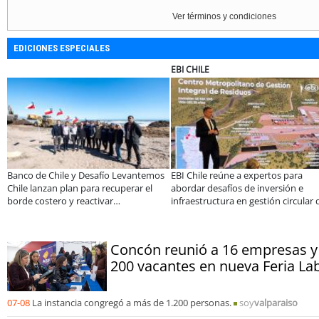
Ver términos y condiciones
EDICIONES ESPECIALES
EBI CHILE
Banco de Chile y Desafío Levantemos
EBI Chile reúne a expertos para
Chile lanzan plan para recuperar el
abordar desafíos de inversión e
borde costero y reactivar
infraestructura en gestión circular 
emprendimientos en la Región de
residuos
Coquimbo
Concón reunió a 16 empresas y
200 vacantes en nueva Feria La
07-08
La instancia congregó a más de 1.200 personas.
soy
valparaiso