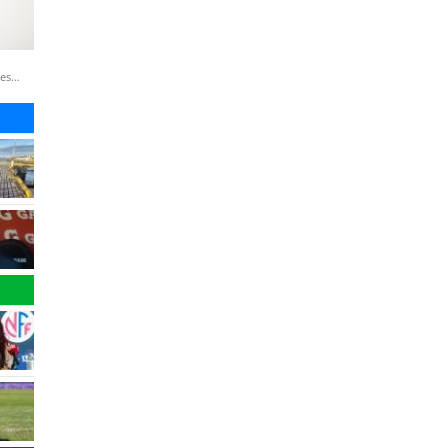
nes
(Agencia UNO / Lukas Solis)