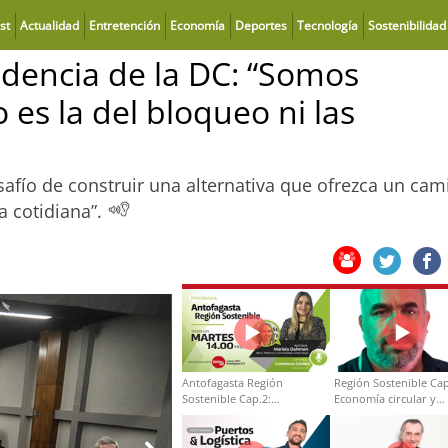
st
Actualidad
Entretención
Economía
Deportes
Tecnología
Sostenibilidad
idencia de la DC: “Somos
 es la del bloqueo ni las
esafío de construir una alternativa que ofrezca un ca
a cotidiana”.
Antofagasta Región
Región Sostenible Cap
Sostenible Cap.2:
Economía circular y
Educación ambiental y
desarrollo regional
formación de capacidades
técnicas