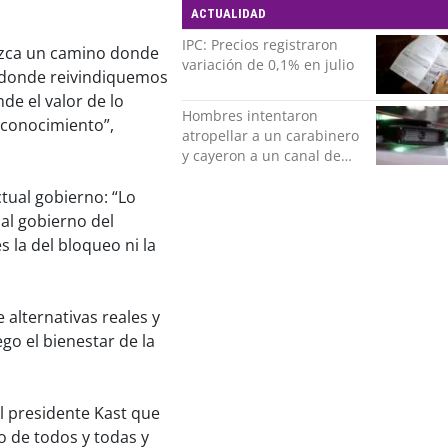
ACTUALIDAD
IPC: Precios registraron
rezca un camino donde
variación de 0,1% en julio
, donde reivindiquemos
de el valor de lo
Hombres intentaron
 conocimiento”,
atropellar a un carabinero
y cayeron a un canal de
regadío en Peñalolén
ctual gobierno: “Lo
al gobierno del
 la del bloqueo ni la
 alternativas reales y
go el bienestar de la
l presidente Kast que
o de todos y todas y