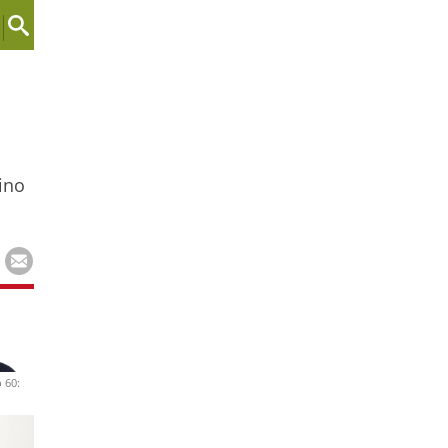
mino
 60: