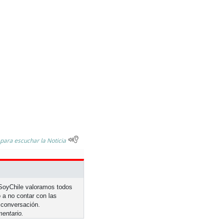
 para escuchar la Noticia
n SoyChile valoramos todos
 a no contar con las
 conversación.
entario.