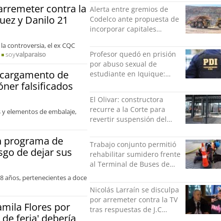
es una forma de quitar
 arremeter contra la
Alerta entre gremios de
dignidad"
guez y Danilo 21
Codelco ante propuesta de
incorporar capitales
privados
 la controversia, el ex CQC
Profesor quedó en prisión
soy
valparaiso
por abuso sexual de
o cargamento de
estudiante en Iquique:
grabó los hechos
óner falsificados
El Olivar: constructora
recurre a la Corte para
 y elementos de embalaje,
revertir suspensión del
Minvu
án programa de
Trabajo conjunto permitió
sgo de dejar sus
rehabilitar sumidero frente
al Terminal de Buses de
Puerto Montt
 18 años, pertenecientes a doce
Nicolás Larraín se disculpa
por arremeter contra la TV
amila Flores por
tras respuestas de J.C
 de feria' debería
Rodríguez y Danilo 21