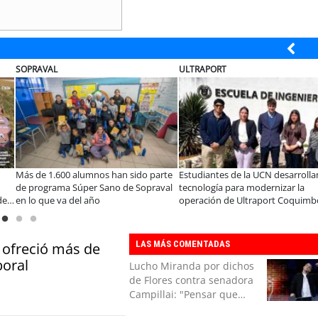
SOPRAVAL
ULTRAPORT
Más de 1.600 alumnos han sido parte
Estudiantes de la UCN desarrolla
de programa Súper Sano de Sopraval
tecnología para modernizar la
de
en lo que va del año
operación de Ultraport Coquimb
LAS MÁS COMENTADAS
 ofreció más de
boral
Lucho Miranda por dichos
de Flores contra senadora
Campillai: "Pensar que
todo se consigue por pena