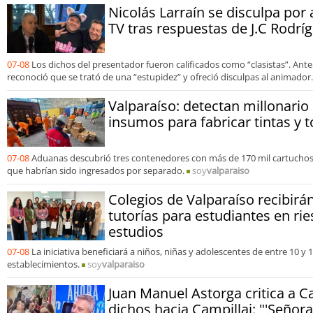
Nicolás Larraín se disculpa por
TV tras respuestas de J.C Rodrí
07-08
Los dichos del presentador fueron calificados como “clasistas”. Ante
reconoció que se trató de una “estupidez” y ofreció disculpas al animador.
Valparaíso: detectan millonari
insumos para fabricar tintas y t
07-08
Aduanas descubrió tres contenedores con más de 170 mil cartuchos
que habrían sido ingresados por separado.
soy
valparaiso
Colegios de Valparaíso recibir
tutorías para estudiantes en rie
estudios
07-08
La iniciativa beneficiará a niños, niñas y adolescentes de entre 10 y
establecimientos.
soy
valparaiso
Juan Manuel Astorga critica a C
dichos hacia Campillai: "'Señora