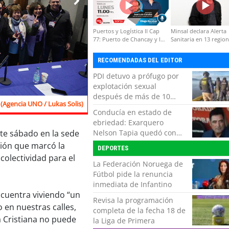
Puertos y Logística II Cap
Minsal declara Alerta
77: Puerto de Chancay y la
Sanitaria en 13 regio
competitividad de Chile
por virus hanta
RECOMENDADAS DEL EDITOR
PDI detuvo a prófugo por
explotación sexual
después de más de 10
(Agencia UNO / Lukas Solis)
horas de navegación en la
Conducía en estado de
zona austral
ebriedad: Exarquero
Nelson Tapia quedó con
ste sábado en la sede
lesiones graves tras
sión que marcó la
DEPORTES
accidente vehicular
colectividad para el
La Federación Noruega de
Fútbol pide la renuncia
inmediata de Infantino
encuentra viviendo “un
Revisa la programación
o en nuestras calles,
completa de la fecha 18 de
a Cristiana no puede
la Liga de Primera