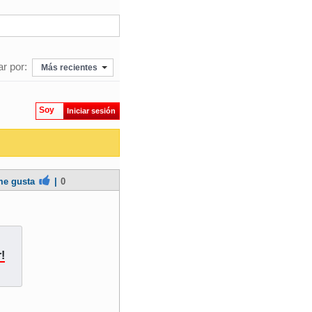
r por:
Más recientes
Soy
Iniciar sesión
e gusta
|
0
!