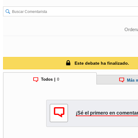
Ordena
Este debate ha finalizado.
Todos
|
0
Más m
¡Sé el primero en comentar