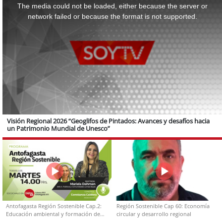
a
The media could not be loaded, either because the server or
modal
window.
network failed or because the format is not supported.
Visión Regional 2026 “Geoglifos de Pintados: Avances y desafíos hacia
un Patrimonio Mundial de Unesco”
Antofagasta Región Sostenible Cap.2:
Región Sostenible Cap 60: Economía
Educación ambiental y formación de
circular y desarrollo regional
capacidades técnicas