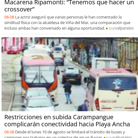
Macarena Ripamonti: “Tenemos que hacer un
crossover”
08-08
La actriz aseguró que varias personas le han comentado la
similitud física con la alcaldesa de Viña del Mar, una comparación que
incluso ambas han conversado en alguna oportunidad.
soy
valparaiso
Restricciones en subida Carampangue
complicarán conectividad hacia Playa Ancha
08-08
Desde el lunes 10 de agosto se limitará el tránsito de buses y
camiones por trabajos en un colector de aguas lluvias.
soy
valparaiso