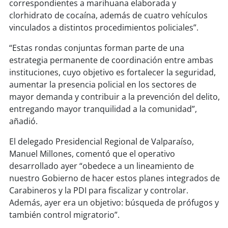
soy
sanantonio
correspondientes a marihuana elaborada y
clorhidrato de cocaína, además de cuatro vehículos
soy
chillán
vinculados a distintos procedimientos policiales”.
“Estas rondas conjuntas forman parte de una
soy
sancarlos
estrategia permanente de coordinación entre ambas
instituciones, cuyo objetivo es fortalecer la seguridad,
soy
talcahuano
aumentar la presencia policial en los sectores de
mayor demanda y contribuir a la prevención del delito,
soy
concepción
entregando mayor tranquilidad a la comunidad”,
añadió.
soy
coronel
El delegado Presidencial Regional de Valparaíso,
soy
arauco
Manuel Millones, comentó que el operativo
desarrollado ayer “obedece a un lineamiento de
soy
temuco
nuestro Gobierno de hacer estos planes integrados de
Carabineros y la PDI para fiscalizar y controlar.
soy
valdivia
Además, ayer era un objetivo: búsqueda de prófugos y
también control migratorio”.
soy
osorno