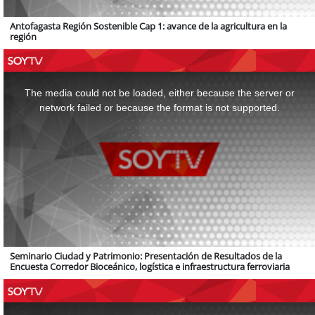
Antofagasta Región Sostenible Cap 1: avance de la agricultura en la
región
This
is
a
The media could not be loaded, either because the server or
modal
window.
network failed or because the format is not supported.
Seminario Ciudad y Patrimonio: Presentación de Resultados de la
Encuesta Corredor Bioceánico, logística e infraestructura ferroviaria
This
is