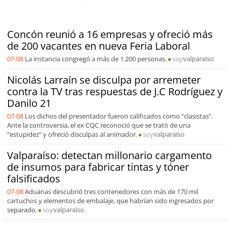
Concón reunió a 16 empresas y ofreció más
de 200 vacantes en nueva Feria Laboral
07-08
La instancia congregó a más de 1.200 personas.
soy
valparaiso
Nicolás Larraín se disculpa por arremeter
contra la TV tras respuestas de J.C Rodríguez y
Danilo 21
07-08
Los dichos del presentador fueron calificados como “clasistas”.
Ante la controversia, el ex CQC reconoció que se trató de una
“estupidez” y ofreció disculpas al animador.
soy
valparaiso
Valparaíso: detectan millonario cargamento
de insumos para fabricar tintas y tóner
falsificados
07-08
Aduanas descubrió tres contenedores con más de 170 mil
cartuchos y elementos de embalaje, que habrían sido ingresados por
separado.
soy
valparaiso