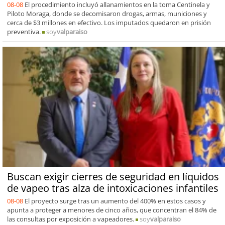
08-08
El procedimiento incluyó allanamientos en la toma Centinela y
Piloto Moraga, donde se decomisaron drogas, armas, municiones y
cerca de $3 millones en efectivo. Los imputados quedaron en prisión
preventiva.
soy
valparaiso
Buscan exigir cierres de seguridad en líquidos
de vapeo tras alza de intoxicaciones infantiles
08-08
El proyecto surge tras un aumento del 400% en estos casos y
apunta a proteger a menores de cinco años, que concentran el 84% de
las consultas por exposición a vapeadores.
soy
valparaiso