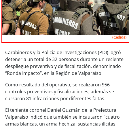
Sostenibilidad
soy
chile
soy
arica
(Cedida)
soy
iquique
Carabineros y la Policía de Investigaciones (PDI) logró
detener a un total de 32 personas durante un reciente
soy
calama
despliegue preventivo y de fiscalización, denominado
“Ronda Impacto”, en la Región de Valparaíso.
soy
antofagasta
Como resultado del operativo, se realizaron 956
soy
copiapó
controles preventivos y fiscalizaciones, además se
cursaron 81 infracciones por diferentes faltas.
soy
valparaíso
El teniente coronel Daniel Guzmán de la Prefectura
soy
quillota
Valparaíso indicó que también se incautaron “cuatro
armas blancas, un arma hechiza, sustancias ilícitas