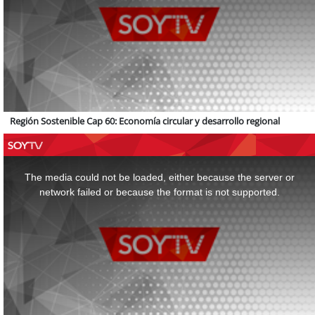
Región Sostenible Cap 60: Economía circular y desarrollo regional
This
is
a
The media could not be loaded, either because the server or
modal
window.
network failed or because the format is not supported.