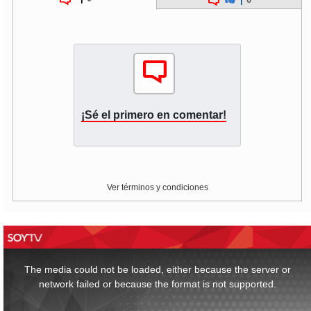
¡Sé el primero en comentar!
Ver términos y condiciones
This
is
a
The media could not be loaded, either because the server or
modal
window.
network failed or because the format is not supported.