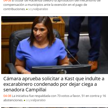
04-08
El titular de Hacienda celebró la aprobación del mecanismo de
compensación a municipios ante la exención en el pago de
contribuciones.
soy
valparaiso
Cámara aprueba solicitar a Kast que indulte a
excarabinero condenado por dejar ciega a
senadora Campillai
04-08
La iniciativa fue respaldada con 73 votos a favor, 51 en contra y 16
abstenciones.
soy
valparaiso