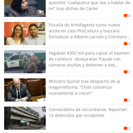
querella “cualquiera que ose a hablar de
mi” tras dichos de Carter
4
Fiscalía de Antofagasta suma nueva
arista en caso ProCultura y buscará
formalizar a Alberto Larraín y Constanza
Gómez
3
Pagaban $350 mil para copiar el examen
de conducir: desbaratan fraude con
cámaras ocultas y detienen a dos
personas en Antofagasta
2
Ministro Quiroz tras despacho de la
megarreforma: “Chile comienza
nuevamente a crecer”
2
Convocatoria de secundarios: Reportan
13 detenidos por incidentes
2