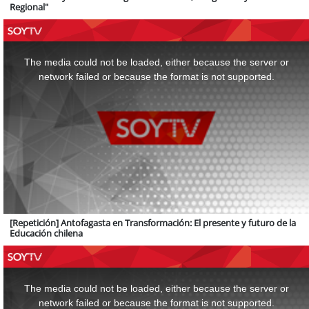
Regional"
This
is
a
The media could not be loaded, either because the server or
modal
window.
network failed or because the format is not supported.
[Repetición] Antofagasta en Transformación: El presente y futuro de la
Educación chilena
This
is
a
The media could not be loaded, either because the server or
modal
window.
network failed or because the format is not supported.