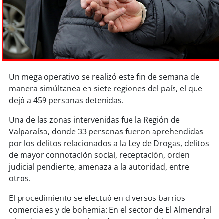
Sostenibilidad
soy
chile
soy
arica
Un mega operativo se realizó este fin de semana de
soy
iquique
manera simúltanea en siete regiones del país, el que
dejó a 459 personas detenidas.
soy
calama
Una de las zonas intervenidas fue la Región de
soy
antofagasta
Valparaíso, donde 33 personas fueron aprehendidas
por los delitos relacionados a la Ley de Drogas, delitos
soy
copiapó
de mayor connotación social, receptación, orden
judicial pendiente, amenaza a la autoridad, entre
soy
valparaíso
otros.
soy
quillota
El procedimiento se efectuó en diversos barrios
comerciales y de bohemia: En el sector de El Almendral