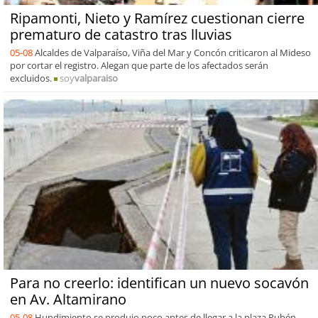
Ripamonti, Nieto y Ramírez cuestionan cierre
prematuro de catastro tras lluvias
05-08
Alcaldes de Valparaíso, Viña del Mar y Concón criticaron al Mideso
por cortar el registro. Alegan que parte de los afectados serán
excluidos.
soy
valparaiso
Para no creerlo: identifican un nuevo socavón
en Av. Altamirano
05-08
Hundimiento se produjo poco antes de llegar a la plaza Rubén