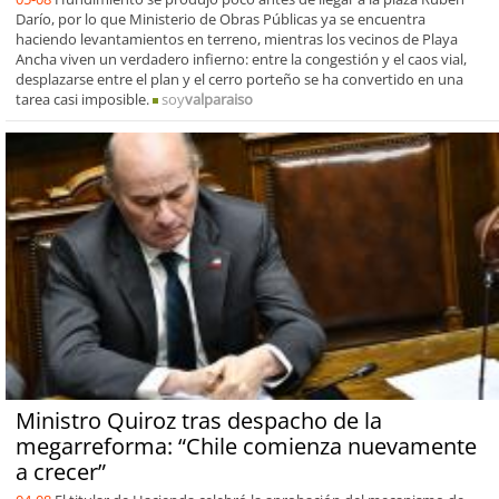
Darío, por lo que Ministerio de Obras Públicas ya se encuentra
haciendo levantamientos en terreno, mientras los vecinos de Playa
Ancha viven un verdadero infierno: entre la congestión y el caos vial,
desplazarse entre el plan y el cerro porteño se ha convertido en una
tarea casi imposible.
soy
valparaiso
Ministro Quiroz tras despacho de la
megarreforma: “Chile comienza nuevamente
a crecer”