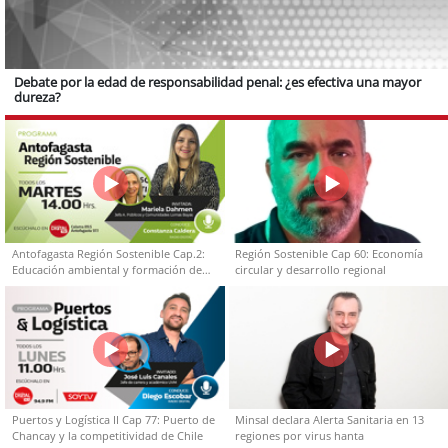
Debate por la edad de responsabilidad penal: ¿es efectiva una mayor
dureza?
Antofagasta Región Sostenible Cap.2:
Región Sostenible Cap 60: Economía
Educación ambiental y formación de
circular y desarrollo regional
capacidades técnicas
Puertos y Logística II Cap 77: Puerto de
Minsal declara Alerta Sanitaria en 13
Chancay y la competitividad de Chile
regiones por virus hanta