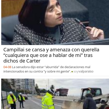
Campillai se cansa y amenaza con querella
“cualquiera que ose a hablar de mi” tras
dichos de Carter
04-08
La senadora dijo estar “aburrida” de declaraciones mal
intencionados en su contra “y sobre mi gente”.
soy
valparaiso