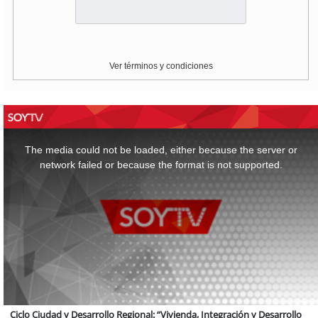
Ver términos y condiciones
This
is
a
The media could not be loaded, either because the server or
modal
window.
network failed or because the format is not supported.
Ciclo Ciudad y Desarrollo Regional: “Vivienda, Integración y Desarrollo