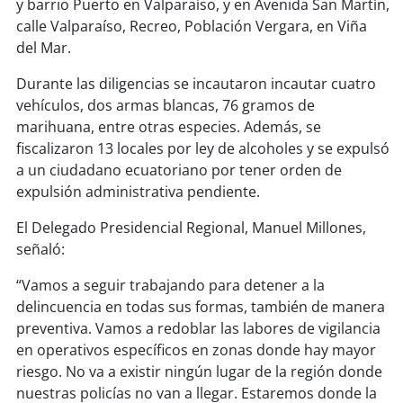
soy
sanantonio
y barrio Puerto en Valparaíso, y en Avenida San Martín,
calle Valparaíso, Recreo, Población Vergara, en Viña
del Mar.
soy
chillán
Durante las diligencias se incautaron incautar cuatro
soy
sancarlos
vehículos, dos armas blancas, 76 gramos de
marihuana, entre otras especies. Además, se
soy
talcahuano
fiscalizaron 13 locales por ley de alcoholes y se expulsó
a un ciudadano ecuatoriano por tener orden de
soy
concepción
expulsión administrativa pendiente.
soy
coronel
El Delegado Presidencial Regional, Manuel Millones,
señaló:
soy
arauco
“Vamos a seguir trabajando para detener a la
delincuencia en todas sus formas, también de manera
soy
temuco
preventiva. Vamos a redoblar las labores de vigilancia
en operativos específicos en zonas donde hay mayor
soy
valdivia
riesgo. No va a existir ningún lugar de la región donde
nuestras policías no van a llegar. Estaremos donde la
soy
osorno