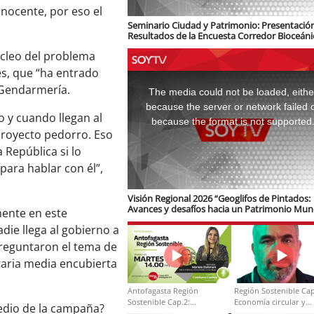
inocente, por eso el
Seminario Ciudad y Patrimonio: Presentació
Resultados de la Encuesta Corredor Bioceáni
logística e infraestructura ferroviaria
núcleo del problema
es, que “ha entrado
This
is
n Gendarmería.
a
The media could not be loaded, eithe
modal
window.
because the server or network failed 
 y cuando llegan al
because the format is not supported
 proyecto pedorro. Eso
a República si lo
ara hablar con él”,
Visión Regional 2026 “Geoglifos de Pintados:
Avances y desafíos hacia un Patrimonio Mun
mente en este
de Unesco”
die llega al gobierno a
 preguntaron el tema de
taria media encubierta
Antofagasta Región
Región Sostenible Cap
Sostenible Cap.2:
Economía circular y
edio de la campaña?
Educación ambiental y
desarrollo regional