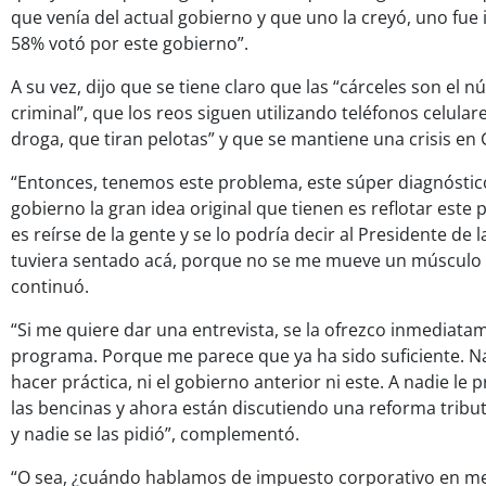
que venía del actual gobierno y que uno la creyó, uno fue 
58% votó por este gobierno”.
A su vez, dijo que se tiene claro que las “cárceles son el 
criminal”, que los reos siguen utilizando teléfonos celular
droga, que tiran pelotas” y que se mantiene una crisis e
“Entonces, tenemos este problema, este súper diagnóstico
gobierno la gran idea original que tienen es reflotar este
es reírse de la gente y se lo podría decir al Presidente de l
tuviera sentado acá, porque no se me mueve un músculo p
continuó.
“Si me quiere dar una entrevista, se la ofrezco inmediata
programa. Porque me parece que ya ha sido suficiente. Na
hacer práctica, ni el gobierno anterior ni este. A nadie le
las bencinas y ahora están discutiendo una reforma tribu
y nadie se las pidió”, complementó.
“O sea, ¿cuándo hablamos de impuesto corporativo en m