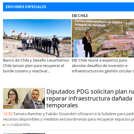
EDICIONES ESPECIALES
SOPRAVAL
ULTRAPORT
ara
Más de 1.600 alumnos han sido parte
Estudiantes de la UCN des
n e
de programa Súper Sano de Sopraval
tecnología para moderniza
rcular de
en lo que va del año
operación de Ultraport C
Diputados PDG solicitan plan n
reparar infraestructura dañada 
temporales
12:33
Tamara Ramírez y Fabián Ossandón oficiaron a la Subdere para pedir
recursos disponibles y medidas extraordinarias para recuperar espacios p
soy
valparaiso