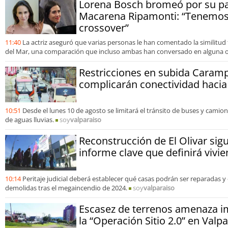
Lorena Bosch bromeó por su pa
Macarena Ripamonti: “Tenemos
crossover”
11:40
La actriz aseguró que varias personas le han comentado la similitud f
del Mar, una comparación que incluso ambas han conversado en alguna 
Restricciones en subida Cara
complicarán conectividad hacia
10:51
Desde el lunes 10 de agosto se limitará el tránsito de buses y camio
de aguas lluvias.
soy
valparaiso
Reconstrucción de El Olivar sig
informe clave que definirá vivi
10:14
Peritaje judicial deberá establecer qué casas podrán ser reparadas y
demolidas tras el megaincendio de 2024.
soy
valparaiso
Escasez de terrenos amenaza 
la “Operación Sitio 2.0” en Valp