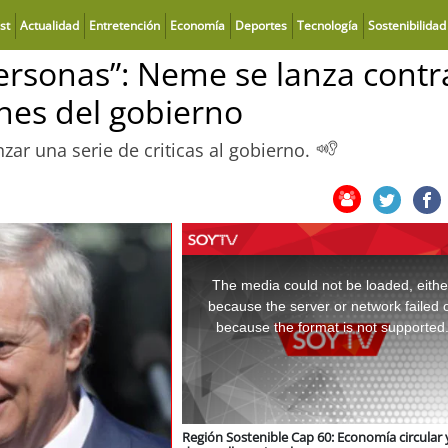
st
Actualidad
Entretención
Economía
Deportes
Tecnología
Sostenibilidad
personas”: Neme se lanza contr
ones del gobierno
zar una serie de criticas al gobierno.
This
is
a
The media could not be loaded, eithe
modal
window.
because the server or network failed 
because the format is not supported
Región Sostenible Cap 60: Economía circular 