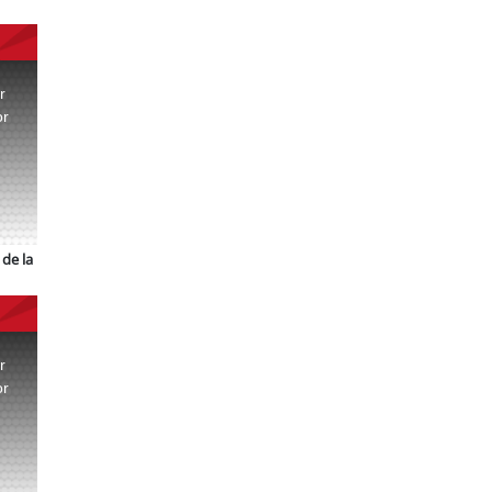
r
or
.
de la
r
or
.