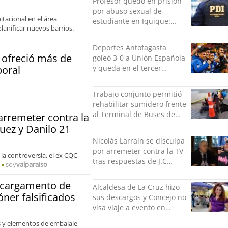
Profesor quedó en prisión
por abuso sexual de
itacional en el área
estudiante en Iquique:
lanificar nuevos barrios.
grabó los hechos
Deportes Antofagasta
 ofreció más de
goleó 3-0 a Unión Española
y queda en el tercer
boral
puesto de la Liga del
Ascenso
Trabajo conjunto permitió
rehabilitar sumidero frente
al Terminal de Buses de
 arremeter contra la
Puerto Montt
guez y Danilo 21
Nicolás Larraín se disculpa
por arremeter contra la TV
 la controversia, el ex CQC
tras respuestas de J.C
soy
valparaiso
Rodríguez y Danilo 21
o cargamento de
Alcaldesa de La Cruz hizo
óner falsificados
sus descargos y Concejo no
visa viaje a evento en
México: comparó
 y elementos de embalaje,
grabación con abuso