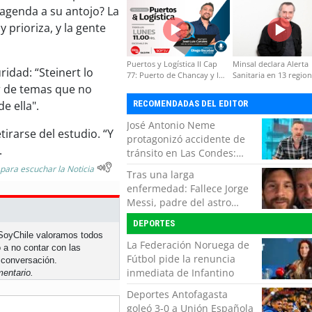
agenda a su antojo? La
formación de capacidades
técnicas
y prioriza, y la gente
Puertos y Logística II Cap
Minsal declara Alerta
ridad: “Steinert lo
77: Puerto de Chancay y la
Sanitaria en 13 regio
competitividad de Chile
por virus hanta
r de temas que no
e ella".
RECOMENDADAS DEL EDITOR
José Antonio Neme
irarse del estudio. “Y
protagonizó accidente de
.
tránsito en Las Condes:
Colisionó con un
 para escuchar la Noticia
Tras una larga
motociclista
enfermedad: Fallece Jorge
Messi, padre del astro
argentino
DEPORTES
n SoyChile valoramos todos
La Federación Noruega de
 a no contar con las
Fútbol pide la renuncia
 conversación.
inmediata de Infantino
entario.
Deportes Antofagasta
goleó 3-0 a Unión Española