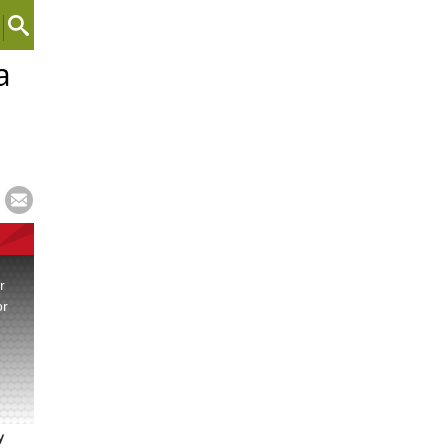
a
r
or
.
y