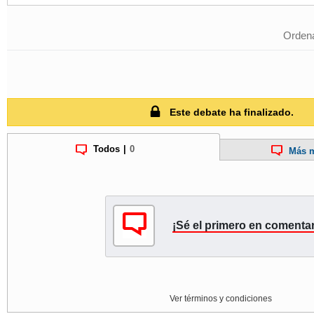
Ordena
Este debate ha finalizado.
Todos
|
0
Más m
¡Sé el primero en comentar
Ver términos y condiciones