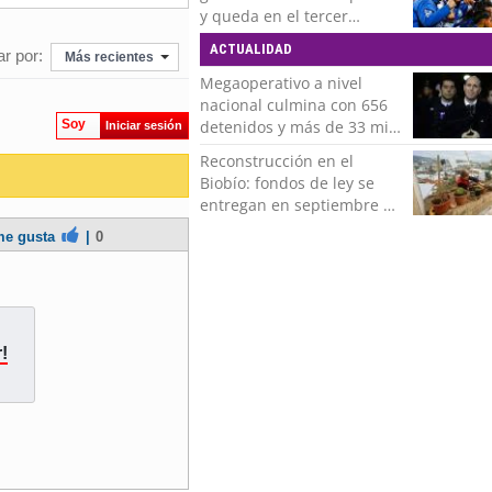
y queda en el tercer
puesto de la Liga del
ACTUALIDAD
r por:
Más recientes
Ascenso
Megaoperativo a nivel
nacional culmina con 656
Soy
detenidos y más de 33 mil
Iniciar sesión
controles realizados
Reconstrucción en el
Biobío: fondos de ley se
entregan en septiembre y
obras concluirán en 2028
e gusta
|
0
!