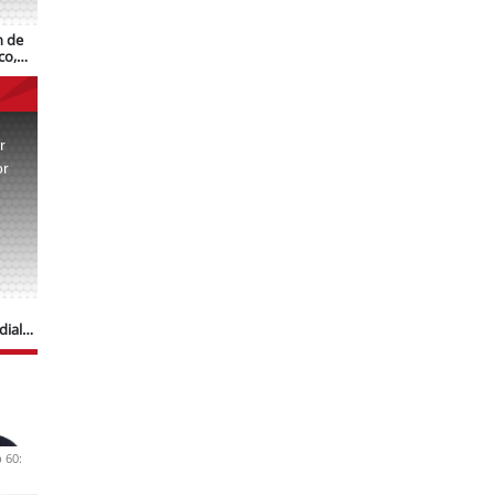
n de
co,
r
or
.
dial
 60: