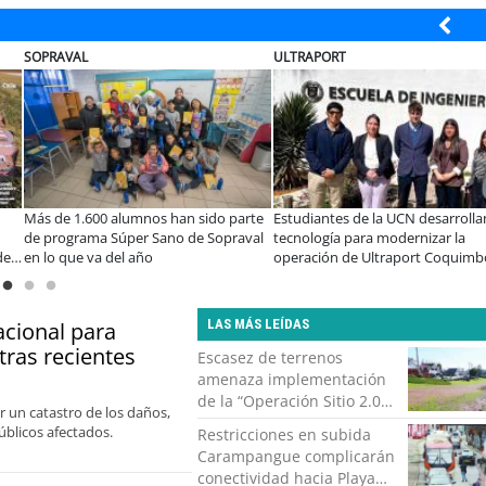
BANCO DE CHILE
ELECTROLUX
arrollan
Educación y colaboración público-
Claves para comprar
r la
privada se toman La Araucanía:
electrodomésticos duran
oquimbo
encuentro reunió a líderes para
Sale
abordar las brechas y oportunidades
LAS MÁS LEÍDAS
acional para
tras recientes
Escasez de terrenos
amenaza implementación
de la “Operación Sitio 2.0”
 un catastro de los daños,
en Valparaíso
úblicos afectados.
Restricciones en subida
Carampangue complicarán
conectividad hacia Playa