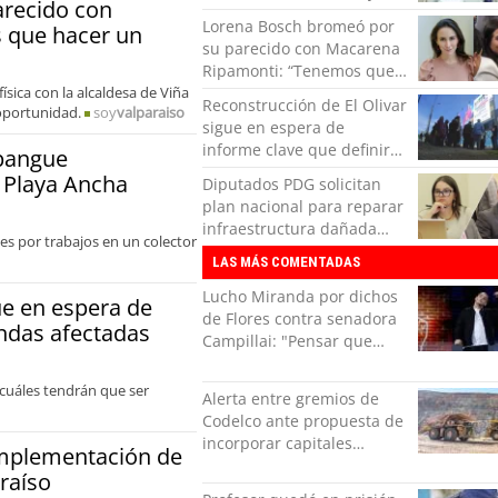
recido con
Ancha
Lorena Bosch bromeó por
 que hacer un
su parecido con Macarena
Ripamonti: “Tenemos que
ísica con la alcaldesa de Viña
hacer un crossover”
Reconstrucción de El Olivar
oportunidad.
soy
valparaiso
sigue en espera de
informe clave que definirá
mpangue
viviendas afectadas
 Playa Ancha
Diputados PDG solicitan
plan nacional para reparar
infraestructura dañada
nes por trabajos en un colector
tras recientes temporales
LAS MÁS COMENTADAS
Lucho Miranda por dichos
ue en espera de
de Flores contra senadora
endas afectadas
Campillai: "Pensar que
todo se consigue por pena
es una forma de quitar
 cuáles tendrán que ser
Alerta entre gremios de
dignidad"
Codelco ante propuesta de
incorporar capitales
implementación de
privados
araíso