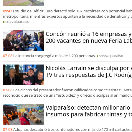
09:42
Estudio de Déficit Cero detectó solo 107 hectáreas con potencial hab
metropolitana, mientras expertos apuntan a la necesidad de densificar y p
soy
valparaiso
Concón reunió a 16 empresas y
200 vacantes en nueva Feria La
07-08
La instancia congregó a más de 1.200 personas.
soy
valparaiso
Nicolás Larraín se disculpa por
TV tras respuestas de J.C Rodrí
07-08
Los dichos del presentador fueron calificados como “clasistas”. Ante
reconoció que se trató de una “estupidez” y ofreció disculpas al animador.
Valparaíso: detectan millonari
insumos para fabricar tintas y t
07-08
Aduanas descubrió tres contenedores con más de 170 mil cartuchos