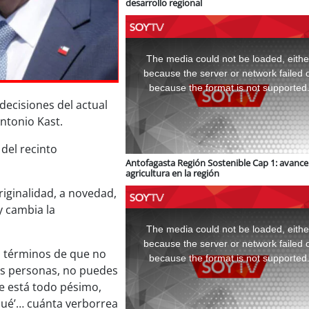
desarrollo regional
This
is
a
The media could not be loaded, eithe
modal
window.
because the server or network failed 
because the format is not supported
decisiones del actual
Antonio Kast.
del recinto
Antofagasta Región Sostenible Cap 1: avance 
agricultura en la región
iginalidad, a novedad,
y cambia la
This
is
a
The media could not be loaded, eithe
modal
window.
because the server or network failed 
en términos de que no
because the format is not supported
las personas, no puedes
ue está todo pésimo,
 qué’… cuánta verborrea