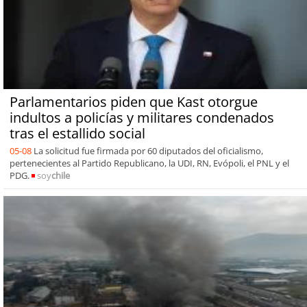
Parlamentarios piden que Kast otorgue
indultos a policías y militares condenados
tras el estallido social
05-08
La solicitud fue firmada por 60 diputados del oficialismo,
pertenecientes al Partido Republicano, la UDI, RN, Evópoli, el PNL y el
PDG.
soy
chile