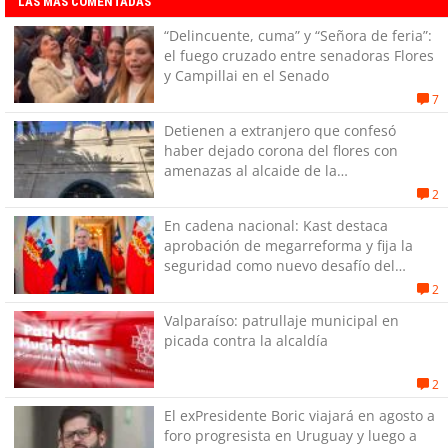
LAS MÁS COMENTADAS
“Delincuente, cuma” y “Señora de feria”:
el fuego cruzado entre senadoras Flores
y Campillai en el Senado
7
Detienen a extranjero que confesó
haber dejado corona del flores con
amenazas al alcaide de la
exPenitenciaría
2
En cadena nacional: Kast destaca
aprobación de megarreforma y fija la
seguridad como nuevo desafío del
Gobierno
2
Valparaíso: patrullaje municipal en
picada contra la alcaldía
2
El exPresidente Boric viajará en agosto a
foro progresista en Uruguay y luego a