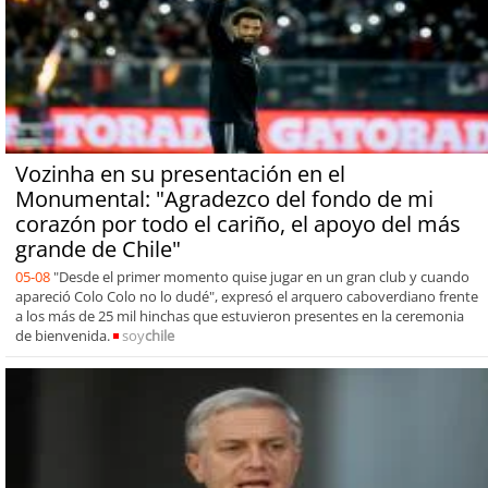
Vozinha en su presentación en el
Monumental: "Agradezco del fondo de mi
corazón por todo el cariño, el apoyo del más
grande de Chile"
05-08
"Desde el primer momento quise jugar en un gran club y cuando
apareció Colo Colo no lo dudé", expresó el arquero caboverdiano frente
a los más de 25 mil hinchas que estuvieron presentes en la ceremonia
de bienvenida.
soy
chile