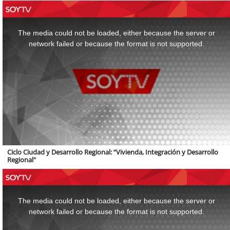
This
is
a
The media could not be loaded, either because the server or
modal
window.
network failed or because the format is not supported.
Ciclo Ciudad y Desarrollo Regional: “Vivienda, Integración y Desarrollo
Regional"
This
is
a
The media could not be loaded, either because the server or
modal
window.
network failed or because the format is not supported.