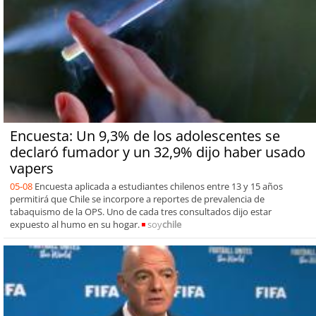
Encuesta: Un 9,3% de los adolescentes se
declaró fumador y un 32,9% dijo haber usado
vapers
05-08
Encuesta aplicada a estudiantes chilenos entre 13 y 15 años
permitirá que Chile se incorpore a reportes de prevalencia de
tabaquismo de la OPS. Uno de cada tres consultados dijo estar
expuesto al humo en su hogar.
soy
chile