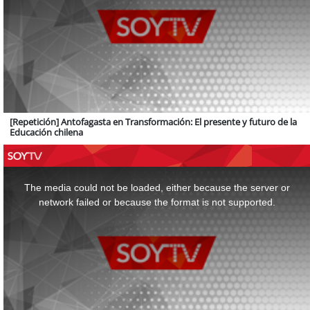
[Repetición] Antofagasta en Transformación: El presente y futuro de la
Educación chilena
This
is
a
The media could not be loaded, either because the server or
modal
window.
network failed or because the format is not supported.