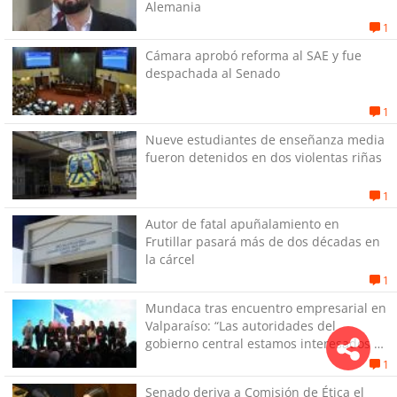
Alemania
1
Cámara aprobó reforma al SAE y fue
despachada al Senado
1
Nueve estudiantes de enseñanza media
fueron detenidos en dos violentas riñas
1
Autor de fatal apuñalamiento en
Frutillar pasará más de dos décadas en
la cárcel
1
Mundaca tras encuentro empresarial en
Valparaíso: “Las autoridades del
gobierno central estamos interesados en
generar empleos”
1
Senado deriva a Comisión de Ética el