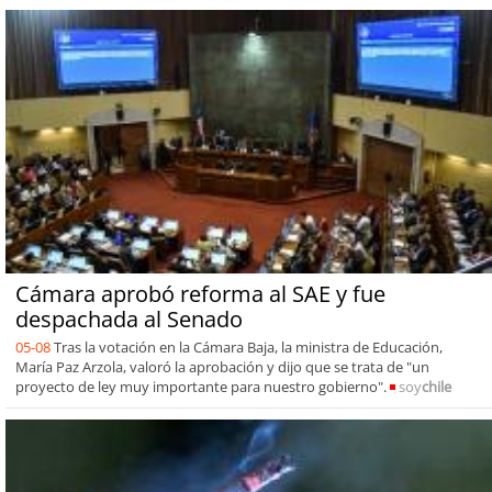
Cámara aprobó reforma al SAE y fue
despachada al Senado
05-08
Tras la votación en la Cámara Baja, la ministra de Educación,
María Paz Arzola, valoró la aprobación y dijo que se trata de "un
proyecto de ley muy importante para nuestro gobierno".
soy
chile