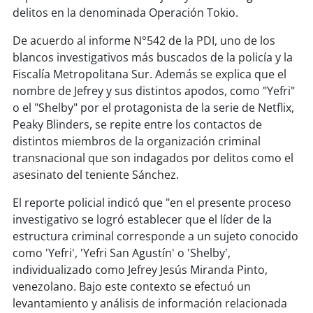
soy
sanantonio
delitos en la denominada Operación Tokio.
soy
chillán
De acuerdo al informe N°542 de la PDI, uno de los
blancos investigativos más buscados de la policía y la
soy
sancarlos
Fiscalía Metropolitana Sur. Además se explica que el
nombre de Jefrey y sus distintos apodos, como "Yefri"
soy
talcahuano
o el "Shelby" por el protagonista de la serie de Netflix,
Peaky Blinders, se repite entre los contactos de
soy
concepción
distintos miembros de la organización criminal
transnacional que son indagados por delitos como el
soy
coronel
asesinato del teniente Sánchez.
El reporte policial indicó que "en el presente proceso
soy
arauco
investigativo se logró establecer que el líder de la
estructura criminal corresponde a un sujeto conocido
soy
temuco
como 'Yefri', 'Yefri San Agustín' o 'Shelby',
individualizado como Jefrey Jesús Miranda Pinto,
soy
valdivia
venezolano. Bajo este contexto se efectuó un
levantamiento y análisis de información relacionada
soy
osorno