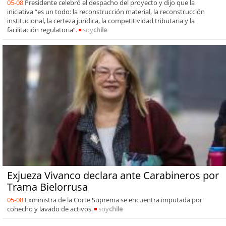
05-08
Presidente celebró el despacho del proyecto y dijo que la
iniciativa “es un todo: la reconstrucción material, la reconstrucción
institucional, la certeza jurídica, la competitividad tributaria y la
facilitación regulatoria”.
soy
chile
Exjueza Vivanco declara ante Carabineros por
Trama Bielorrusa
05-08
Exministra de la Corte Suprema se encuentra imputada por
cohecho y lavado de activos.
soy
chile