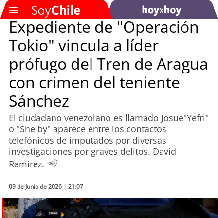
Expediente de "Operación
Tokio" vincula a líder
SOYTV
prófugo del Tren de Aragua
con crimen del teniente
Podcast
Sánchez
Actualidad
El ciudadano venezolano es llamado Josue"Yefri"
o "Shelby" aparece entre los contactos
Entretención
telefónicos de imputados por diversas
investigaciones por graves delitos. David
Economía
Ramírez.
Deportes
09 de Junio de 2026 | 21:07
Tecnología