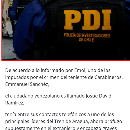
Sostenibilidad
soy
chile
soy
arica
soy
iquique
soy
calama
De acuerdo a lo informado por Emol, uno de los
soy
antofagasta
imputados por el crimen del teniente de Carabineros,
Emmanuel Sanchéz,
soy
copiapó
el ciudadano venezolano es llamado Josue David
Ramírez,
soy
valparaíso
tenía entre sus contactos telefónicos a uno de los
soy
quillota
principales líderes del Tren de Aragua, ahora prófugo
supuestamente en el extranjero y encabezó graves