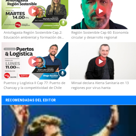
Antofagasta Región Sostenible Cap.2:
Región Sostenible Cap 60: Economía
Educación ambiental y formación de
circular y desarrollo regional
capacidades técnicas
Puertos y Logística II Cap 77: Puerto de
Minsal declara Alerta Sanitaria en 13
Chancay y la competitividad de Chile
regiones por virus hanta
RECOMENDADAS DEL EDITOR