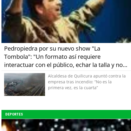
Pedropiedra por su nuevo show "La
Tombola": "Un formato así requiere
interactuar con el público, echar la talla y no
tener miedo a equivocarse"
Alcaldesa de Quilicura apuntó contra la
empresa tras incendio: “No es la
primera vez, es la cuarta”
DEPORTES