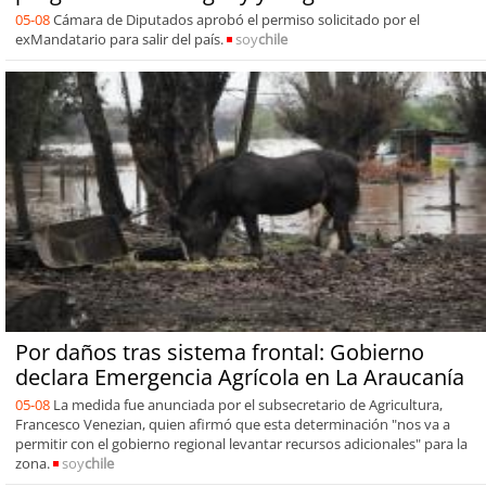
05-08
Cámara de Diputados aprobó el permiso solicitado por el
exMandatario para salir del país.
soy
chile
Por daños tras sistema frontal: Gobierno
declara Emergencia Agrícola en La Araucanía
05-08
La medida fue anunciada por el subsecretario de Agricultura,
Francesco Venezian, quien afirmó que esta determinación "nos va a
permitir con el gobierno regional levantar recursos adicionales" para la
zona.
soy
chile