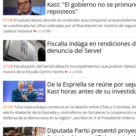
Kast: "El gobierno no se pronun
reposteos"
07-08
El subsecretario abordó el contenido que compartió el expresidente
se cuestionaba las cifras utilizadas por el Mandatario en materia de segur
cadena nacional.
soy
chile
Fiscalía indaga en rendiciones 
denuncia del Servel
07-08
Fiscalización del Servel detectó incumplimientos que podrían detecta
manos de la Fiscalía Centro Norte.
soy
chile
De la Espriella se reúne por sep
Kast horas antes de su investid
07-08
"Una nueva etapa comienza en la relación entre Chile y Colombia. M
electo Abelardo de la Espriella y coincidimos en fortalecer la cooperación
defensa de la democracia en la región”, escribió en X el Presidente chileno.
Diputada Parisi presentó proyec