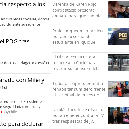
grabación con abuso
cia respecto a los
Defensa de Karen Rojo
sexual infantil
contraataca: presenta
amparo para que cumpla
 en sus redes sociales, donde
el resto de su pena en
idad durante su reciente
libertad
Profesor quedó en prisión
por abuso sexual de
del PDG tras
estudiante en Iquique:
grabó los hechos
El Olivar: constructora
recurre a la Corte para
r delitos. Indagatoria está en
revertir suspensión del
Minvu
arado con Milei y
Trabajo conjunto permitió
ura
rehabilitar sumidero frente
al Terminal de Buses de
Puerto Montt
e reuní con el Presidente
 en seguridad, comercio y
Nicolás Larraín se disculpa
soy
chile
por arremeter contra la TV
tras respuestas de J.C
to para declarar
Rodríguez y Danilo 21