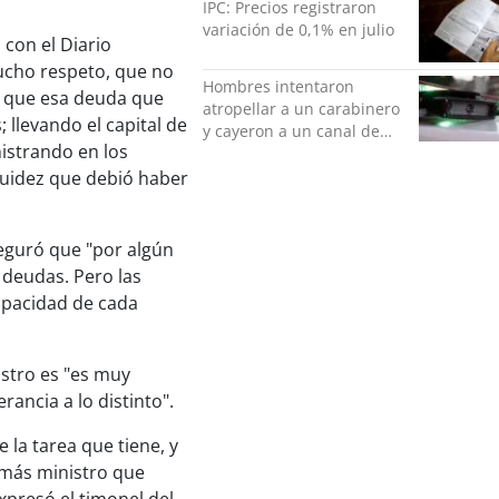
IPC: Precios registraron
variación de 0,1% en julio
 con el Diario
mucho respeto, que no
Hombres intentaron
be que esa deuda que
atropellar a un carabinero
llevando el capital de
y cayeron a un canal de
nistrando en los
regadío en Peñalolén
quidez que debió haber
eguró que "por algún
 deudas. Pero las
apacidad de cada
istro es "es muy
ancia a lo distinto".
 la tarea que tiene, y
a más ministro que