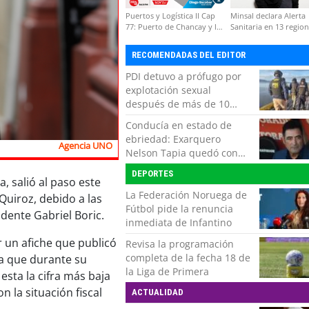
Puertos y Logística II Cap
Minsal declara Alerta
77: Puerto de Chancay y la
Sanitaria en 13 regio
competitividad de Chile
por virus hanta
RECOMENDADAS DEL EDITOR
PDI detuvo a prófugo por
explotación sexual
después de más de 10
horas de navegación en la
Conducía en estado de
zona austral
ebriedad: Exarquero
Agencia UNO
Nelson Tapia quedó con
lesiones graves tras
DEPORTES
accidente vehicular
, salió al paso este
La Federación Noruega de
Quiroz, debido a las
Fútbol pide la renuncia
idente Gabriel Boric.
inmediata de Infantino
r un afiche que publicó
Revisa la programación
completa de la fecha 18 de
la que durante su
la Liga de Primera
sta la cifra más baja
 la situación fiscal
ACTUALIDAD