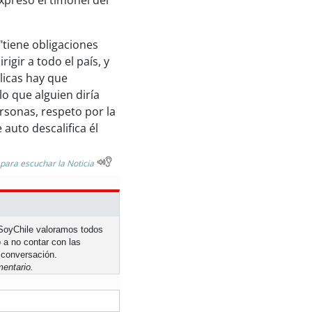
expresó el timonel del
"tiene obligaciones
igir a todo el país, y
licas hay que
o que alguien diría
rsonas, respeto por la
 auto descalifica él
 para escuchar la Noticia
n SoyChile valoramos todos
 a no contar con las
 conversación.
entario.