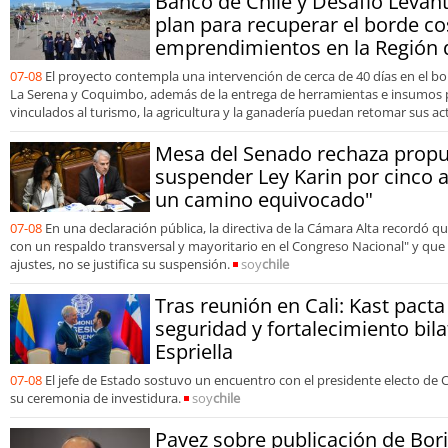
Banco de Chile y Desafío Levan
plan para recuperar el borde co
emprendimientos en la Región
07-08
El proyecto contempla una intervención de cerca de 40 días en el bo
La Serena y Coquimbo, además de la entrega de herramientas e insumos
vinculados al turismo, la agricultura y la ganadería puedan retomar sus ac
Mesa del Senado rechaza propu
suspender Ley Karin por cinco 
un camino equivocado"
07-08
En una declaración pública, la directiva de la Cámara Alta recordó 
con un respaldo transversal y mayoritario en el Congreso Nacional" y que 
ajustes, no se justifica su suspensión.
soy
chile
Tras reunión en Cali: Kast pact
seguridad y fortalecimiento bila
Espriella
07-08
El jefe de Estado sostuvo un encuentro con el presidente electo de 
su ceremonia de investidura.
soy
chile
Pavez sobre publicación de Bori