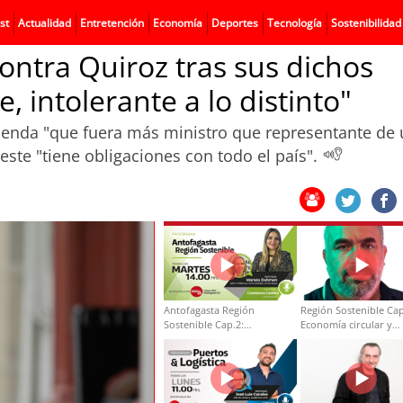
st
Actualidad
Entretención
Economía
Deportes
Tecnología
Sostenibilidad
ntra Quiroz tras sus dichos
, intolerante a lo distinto"
Hacienda "que fuera más ministro que representante de
este "tiene obligaciones con todo el país".
Antofagasta Región
Región Sostenible Cap
Sostenible Cap.2:
Economía circular y
Educación ambiental y
desarrollo regional
formación de capacidades
técnicas