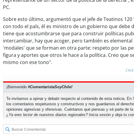
representante de un sector de la política de la derecha", 
PC.
Sobre esto último, argumentó que el jefe de Teatinos 120 
con todo el país, él es ministro de un gobierno que debe dir
tiene que acostumbrarse que para construir políticas pub
intercambiar, hay que acoger, pero también es elemental l
'modales' que se forman en otra parte: respeto por las pe
figura y aportes que otros le hace a la política. Creo que se
mismo con ese tono".
Click
¡Bienvenido
#ComentaristaSoyChile!
Te invitamos a opinar y debatir respecto al contenido de esta noticia. E
los comentarios respetuosos y constructivos y nos guardamos el derecho
opiniones agresivas y ofensivas. Cuéntanos qué piensas y sé parte de la
¿Ya eres lector de nuestros diarios regionales?
Inicia sesión
y deja tu com