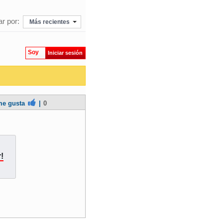
r por:
Más recientes
Soy
Iniciar sesión
e gusta
|
0
!