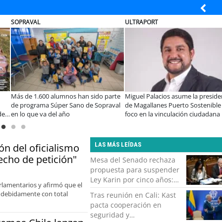
ULTRAPORT
BANCO DE CH
s asume la presidencia
Estudiantes de la UCN desarrollan
Educación y 
Puerto Sostenible con
tecnología para modernizar la
privada se t
culación ciudadana
operación de Ultraport Coquimbo
encuentro re
abordar las 
LAS MÁS LEÍDAS
n del oficialismo
echo de petición"
Mesa del Senado rechaza
propuesta para suspender
Ley Karin por cinco años:
arlamentarios y afirmó que el
"Constituye un camino
r debidamente con total
Tras reunión en Cali: Kast
equivocado"
pacta cooperación en
seguridad y