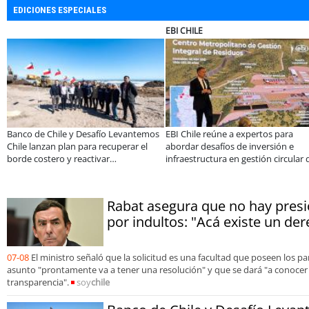
EDICIONES ESPECIALES
SOPRAVAL
ULTRAPORT
 expertos para
Más de 1.600 alumnos han sido parte
Miguel Palacio
 de inversión e
de programa Súper Sano de Sopraval
de Magallanes 
n gestión circular de
en lo que va del año
foco en la vin
Rabat asegura que no hay presió
por indultos: "Acá existe un der
07-08
El ministro señaló que la solicitud es una facultad que poseen los p
asunto "prontamente va a tener una resolución" y que se dará "a conoce
transparencia".
soy
chile