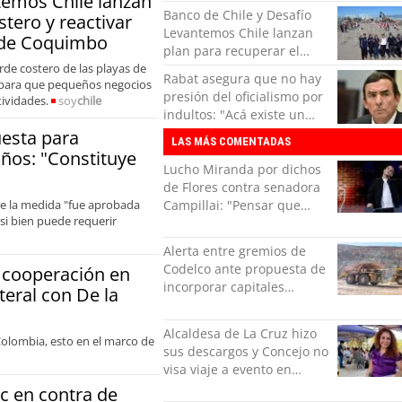
temos Chile lanzan
fortalecimiento bilateral
Banco de Chile y Desafío
stero y reactivar
con De la Espriella
Levantemos Chile lanzan
 de Coquimbo
plan para recuperar el
rde costero de las playas de
borde costero y reactivar
Rabat asegura que no hay
 para que pequeños negocios
emprendimientos en la
presión del oficialismo por
tividades.
soy
chile
Región de Coquimbo
indultos: "Acá existe un
derecho de petición"
esta para
LAS MÁS COMENTADAS
años: "Constituye
Lucho Miranda por dichos
de Flores contra senadora
que la medida "fue aprobada
Campillai: "Pensar que
si bien puede requerir
todo se consigue por pena
es una forma de quitar
Alerta entre gremios de
dignidad"
Codelco ante propuesta de
a cooperación en
incorporar capitales
teral con De la
privados
Alcaldesa de La Cruz hizo
Colombia, esto en el marco de
sus descargos y Concejo no
visa viaje a evento en
México: comparó
c en contra de