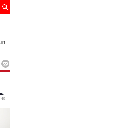
 un
 60: