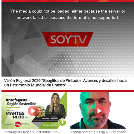
This
is
a
The media could not be loaded, either because the server or
modal
window.
network failed or because the format is not supported.
Visión Regional 2026 “Geoglifos de Pintados: Avances y desafíos hacia
un Patrimonio Mundial de Unesco”
Antofagasta Región Sostenible Cap.2:
Región Sostenible Cap 60: Economía