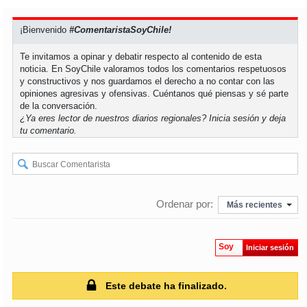
soy
puertomontt
¡Bienvenido
#ComentaristaSoyChile!
Te invitamos a opinar y debatir respecto al contenido de esta
soy
chiloé
noticia. En SoyChile valoramos todos los comentarios respetuosos
y constructivos y nos guardamos el derecho a no contar con las
opiniones agresivas y ofensivas. Cuéntanos qué piensas y sé parte
de la conversación.
¿Ya eres lector de nuestros diarios regionales?
Inicia sesión
y deja
tu comentario.
Ordenar por:
Más recientes
Soy
Iniciar sesión
Este debate ha finalizado.