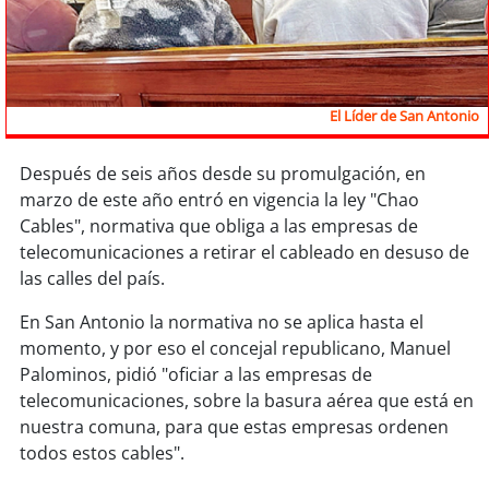
Sostenibilidad
soy
chile
El Líder de San Antonio
soy
arica
soy
iquique
Después de seis años desde su promulgación, en
marzo de este año entró en vigencia la ley "Chao
Cables", normativa que obliga a las empresas de
soy
calama
telecomunicaciones a retirar el cableado en desuso de
las calles del país.
soy
antofagasta
En San Antonio la normativa no se aplica hasta el
soy
copiapó
momento, y por eso el concejal republicano, Manuel
Palominos, pidió "oficiar a las empresas de
soy
valparaíso
telecomunicaciones, sobre la basura aérea que está en
nuestra comuna, para que estas empresas ordenen
soy
quillota
todos estos cables".