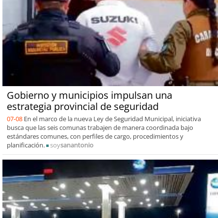
Gobierno y municipios impulsan una
estrategia provincial de seguridad
07-08
En el marco de la nueva Ley de Seguridad Municipal, iniciativa
busca que las seis comunas trabajen de manera coordinada bajo
estándares comunes, con perfiles de cargo, procedimientos y
planificación.
soy
sanantonio