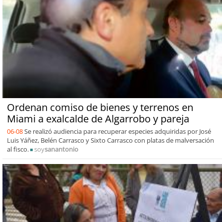
Ordenan comiso de bienes y terrenos en
Miami a exalcalde de Algarrobo y pareja
06-08
Se realizó audiencia para recuperar especies adquiridas por José
Luis Yáñez, Belén Carrasco y Sixto Carrasco con platas de malversación
al fisco.
soy
sanantonio