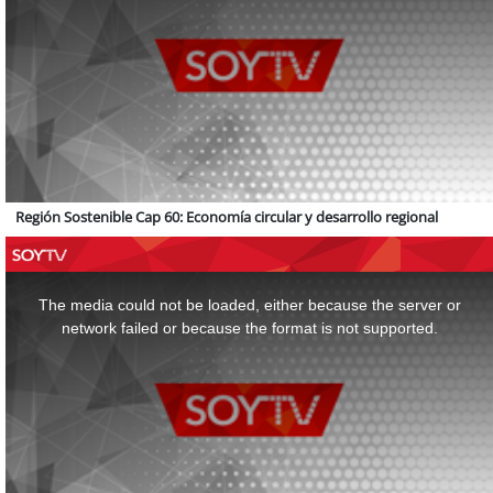
Región Sostenible Cap 60: Economía circular y desarrollo regional
This
is
a
The media could not be loaded, either because the server or
modal
window.
network failed or because the format is not supported.