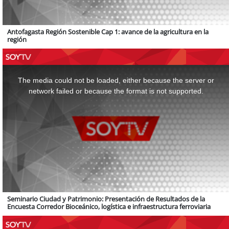
Antofagasta Región Sostenible Cap 1: avance de la agricultura en la
región
This
is
a
The media could not be loaded, either because the server or
modal
window.
network failed or because the format is not supported.
Seminario Ciudad y Patrimonio: Presentación de Resultados de la
Encuesta Corredor Bioceánico, logística e infraestructura ferroviaria