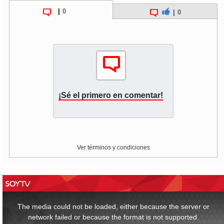
|
0
|
0
¡Sé el primero en comentar!
Ver términos y condiciones
This
is
a
The media could not be loaded, either because the server or
modal
window.
network failed or because the format is not supported.