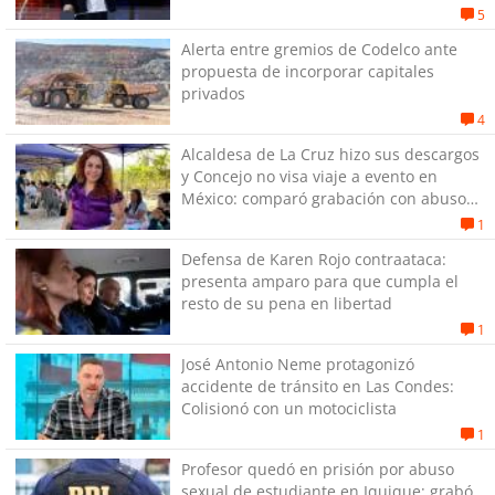
de quitar dignidad"
5
Alerta entre gremios de Codelco ante
propuesta de incorporar capitales
privados
4
Alcaldesa de La Cruz hizo sus descargos
y Concejo no visa viaje a evento en
México: comparó grabación con abuso
sexual infantil
1
Defensa de Karen Rojo contraataca:
presenta amparo para que cumpla el
resto de su pena en libertad
1
José Antonio Neme protagonizó
accidente de tránsito en Las Condes:
Colisionó con un motociclista
1
Profesor quedó en prisión por abuso
sexual de estudiante en Iquique: grabó