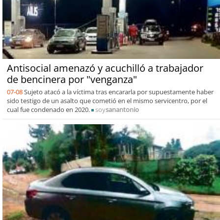
Antisocial amenazó y acuchilló a trabajador
de bencinera por "venganza"
07-08
Sujeto atacó a la víctima tras encararla por supuestamente haber
sido testigo de un asalto que cometió en el mismo servicentro, por el
cual fue condenado en 2020.
soy
sanantonio