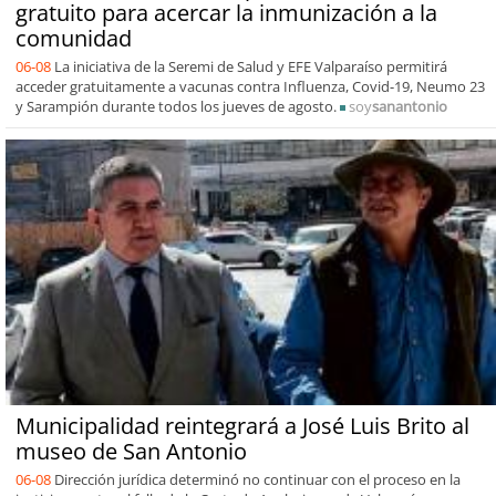
gratuito para acercar la inmunización a la
comunidad
06-08
La iniciativa de la Seremi de Salud y EFE Valparaíso permitirá
acceder gratuitamente a vacunas contra Influenza, Covid-19, Neumo 23
y Sarampión durante todos los jueves de agosto.
soy
sanantonio
Municipalidad reintegrará a José Luis Brito al
museo de San Antonio
06-08
Dirección jurídica determinó no continuar con el proceso en la