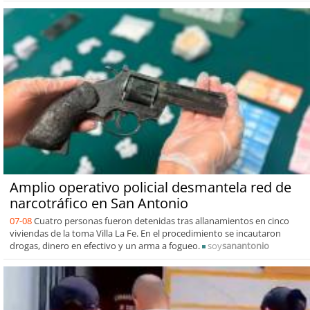
Amplio operativo policial desmantela red de
narcotráfico en San Antonio
07-08
Cuatro personas fueron detenidas tras allanamientos en cinco
viviendas de la toma Villa La Fe. En el procedimiento se incautaron
drogas, dinero en efectivo y un arma a fogueo.
soy
sanantonio