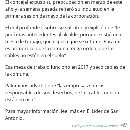
soy
sanantonio
El concejal expuso su preocupación en marzo de este
año y la semana pasada reiteró su inquietud en la
soy
chillán
primera sesión de mayo de la corporación.
El edil profundizó sobre su solicitud y explicó que "le
soy
sancarlos
pedí más antecedentes al alcalde, porque existió una
mesa de trabajo, que espero que se retome. Para mí
soy
talcahuano
es primordial que la comuna tenga orden, que los
cables no estén en el suelo".
soy
concepción
Esa mesa de trabajo funcionó en 2017 y sacó cables de
soy
coronel
la comuna.
Palominos advirtió que "las empresas son las
soy
arauco
responsables de sus desechos, de los cables que no
están en uso".
soy
temuco
Para mayor información, lee más en El Líder de San
soy
valdivia
Antonio.
Click para escuchar la Noticia
soy
osorno