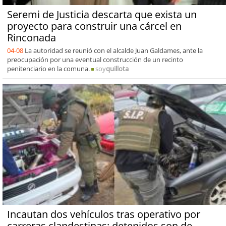
Seremi de Justicia descarta que exista un
proyecto para construir una cárcel en
Rinconada
04-08
La autoridad se reunió con el alcalde Juan Galdames, ante la
preocupación por una eventual construcción de un recinto
penitenciario en la comuna.
soy
quillota
Incautan dos vehículos tras operativo por
carreras clandestinas: detenidos son de