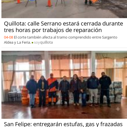
Quillota: calle Serrano estará cerrada durante
tres horas por trabajos de reparación
04-08
El corte también afecta al tramo comprendido entre Sargento
Aldea y La Feria.
soy
quillota
San Felipe: entregarán estufas, gas y frazadas