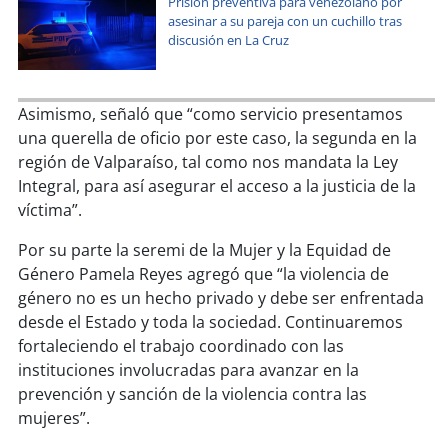
Prisión preventiva para venezolano por
soy
sanantonio
asesinar a su pareja con un cuchillo tras
discusión en La Cruz
soy
chillán
soy
sancarlos
Asimismo, señaló que “como servicio presentamos
una querella de oficio por este caso, la segunda en la
soy
talcahuano
región de Valparaíso, tal como nos mandata la Ley
Integral, para así asegurar el acceso a la justicia de la
soy
concepción
víctima”.
soy
coronel
Por su parte la seremi de la Mujer y la Equidad de
Género Pamela Reyes agregó que “la violencia de
género no es un hecho privado y debe ser enfrentada
soy
arauco
desde el Estado y toda la sociedad. Continuaremos
fortaleciendo el trabajo coordinado con las
soy
temuco
instituciones involucradas para avanzar en la
prevención y sanción de la violencia contra las
soy
valdivia
mujeres”.
soy
osorno