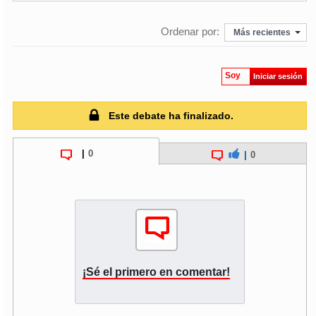
Ordenar por:
Más recientes
Soy
Iniciar sesión
Este debate ha finalizado.
|
0
|
0
¡Sé el primero en comentar!