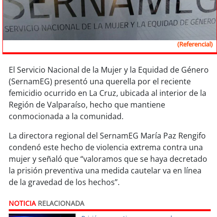
Sostenibilidad
soy
chile
(Referencial)
soy
arica
El Servicio Nacional de la Mujer y la Equidad de Género
soy
iquique
(SernamEG) presentó una querella por el reciente
femicidio ocurrido en La Cruz, ubicada al interior de la
soy
calama
Región de Valparaíso, hecho que mantiene
conmocionada a la comunidad.
soy
antofagasta
La directora regional del SernamEG María Paz Rengifo
condenó este hecho de violencia extrema contra una
soy
copiapó
mujer y señaló que “valoramos que se haya decretado
la prisión preventiva una medida cautelar va en línea
soy
valparaíso
de la gravedad de los hechos”.
soy
quillota
NOTICIA
RELACIONADA