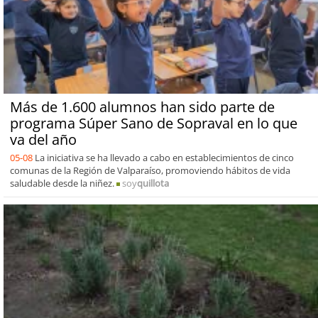
Más de 1.600 alumnos han sido parte de
programa Súper Sano de Sopraval en lo que
va del año
05-08
La iniciativa se ha llevado a cabo en establecimientos de cinco
comunas de la Región de Valparaíso, promoviendo hábitos de vida
saludable desde la niñez.
soy
quillota