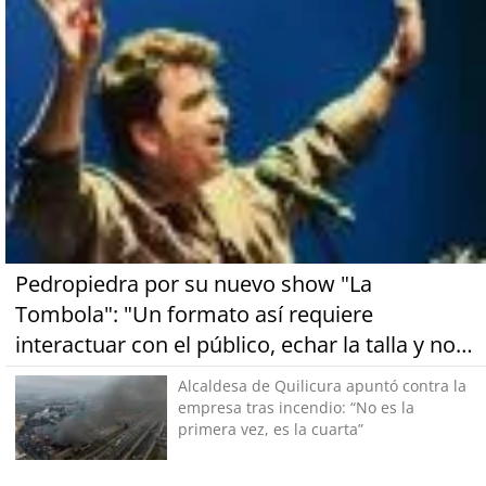
Pedropiedra por su nuevo show "La
Tombola": "Un formato así requiere
interactuar con el público, echar la talla y no
tener miedo a equivocarse"
Alcaldesa de Quilicura apuntó contra la
empresa tras incendio: “No es la
primera vez, es la cuarta”