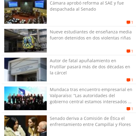
Cámara aprobó reforma al SAE y fue
despachada al Senado
1
Nueve estudiantes de enseñanza media
fueron detenidos en dos violentas riñas
1
Autor de fatal apuñalamiento en
Frutillar pasará más de dos décadas en
la cárcel
1
Mundaca tras encuentro empresarial en
Valparaíso: “Las autoridades del
gobierno central estamos interesados en
generar empleos”
1
Senado deriva a Comisión de Ética el
enfrentamiento entre Campillai y Flores