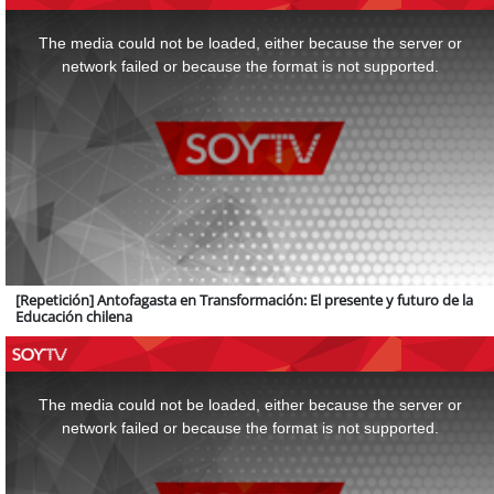
This
is
a
The media could not be loaded, either because the server or
modal
window.
network failed or because the format is not supported.
[Repetición] Antofagasta en Transformación: El presente y futuro de la
Educación chilena
This
is
a
The media could not be loaded, either because the server or
modal
window.
network failed or because the format is not supported.