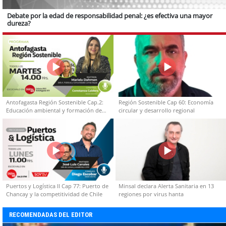
Debate por la edad de responsabilidad penal: ¿es efectiva una mayor
dureza?
Antofagasta Región Sostenible Cap.2:
Región Sostenible Cap 60: Economía
Educación ambiental y formación de
circular y desarrollo regional
capacidades técnicas
Puertos y Logística II Cap 77: Puerto de
Minsal declara Alerta Sanitaria en 13
Chancay y la competitividad de Chile
regiones por virus hanta
RECOMENDADAS DEL EDITOR