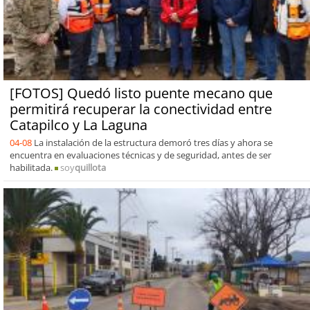
[FOTOS] Quedó listo puente mecano que
permitirá recuperar la conectividad entre
Catapilco y La Laguna
04-08
La instalación de la estructura demoró tres días y ahora se
encuentra en evaluaciones técnicas y de seguridad, antes de ser
habilitada.
soy
quillota