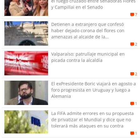
el fuego cruzado entre senadoras Flores
y Campillai en el Senado
7
Detienen a extranjero que confesó
haber dejado corona del flores con
amenazas al alcaide de la
exPenitenciaría
2
Valparaíso: patrullaje municipal en
picada contra la alcaldía
2
El exPresidente Boric viajará en agosto a
foro progresista en Uruguay y luego a
Alemania
1
La FIFA admite errores en su propuesta
de privatizar el Mundial y dice que no
tolerará más ataques en su contra
1