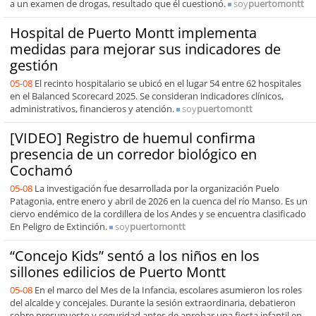
a un examen de drogas, resultado que él cuestionó.
soy
puertomontt
Hospital de Puerto Montt implementa
medidas para mejorar sus indicadores de
gestión
05-08
El recinto hospitalario se ubicó en el lugar 54 entre 62 hospitales
en el Balanced Scorecard 2025. Se consideran indicadores clínicos,
administrativos, financieros y atención.
soy
puertomontt
[VIDEO] Registro de huemul confirma
presencia de un corredor biológico en
Cochamó
05-08
La investigación fue desarrollada por la organización Puelo
Patagonia, entre enero y abril de 2026 en la cuenca del río Manso. Es un
ciervo endémico de la cordillera de los Andes y se encuentra clasificado
En Peligro de Extinción.
soy
puertomontt
“Concejo Kids” sentó a los niños en los
sillones edilicios de Puerto Montt
05-08
En el marco del Mes de la Infancia, escolares asumieron los roles
del alcalde y concejales. Durante la sesión extraordinaria, debatieron
sobre presupuesto y seguridad antes de aprobar una fiesta infantil en