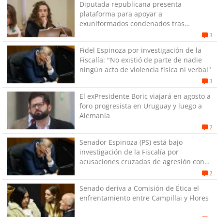
Diputada republicana presenta
plataforma para apoyar a
exuniformados condenados tras
estallido social
3
Fidel Espinoza por investigación de la
Fiscalía: "No existió de parte de nadie
ningún acto de violencia física ni verbal"
3
El exPresidente Boric viajará en agosto a
foro progresista en Uruguay y luego a
Alemania
2
Senador Espinoza (PS) está bajo
investigación de la Fiscalía por
acusaciones cruzadas de agresión con
su pareja
2
Senado deriva a Comisión de Ética el
enfrentamiento entre Campillai y Flores