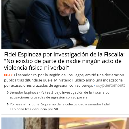
Fidel Espinoza por investigación de la Fiscalía:
"No existió de parte de nadie ningún acto de
violencia física ni verbal"
06-08
El senador PS por la Región de Los Lagos, emitió una declaración
pública tras difundirse que el Ministerio Público abrió una indagatoria
por acusaciones cruzadas de agresión con su pareja.
soy
puertomontt
Senador Espinoza (PS) está bajo investigación de la Fiscalía por
acusaciones cruzadas de agresión con su pareja
PS pasa al Tribunal Supremo de la colectividad a senador Fidel
Espinoza tras denuncia por VIF