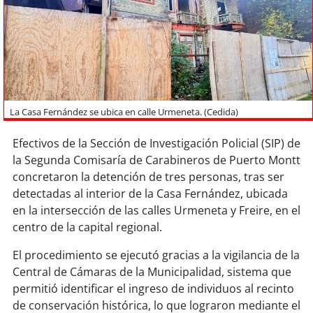
Sostenibilidad
soy
chile
soy
arica
soy
iquique
La Casa Fernández se ubica en calle Urmeneta. (Cedida)
Efectivos de la Sección de Investigación Policial (SIP) de
soy
calama
la Segunda Comisaría de Carabineros de Puerto Montt
concretaron la detención de tres personas, tras ser
soy
antofagasta
detectadas al interior de la Casa Fernández, ubicada
en la intersección de las calles Urmeneta y Freire, en el
soy
copiapó
centro de la capital regional.
soy
valparaíso
El procedimiento se ejecutó gracias a la vigilancia de la
Central de Cámaras de la Municipalidad, sistema que
soy
quillota
permitió identificar el ingreso de individuos al recinto
de conservación histórica, lo que lograron mediante el