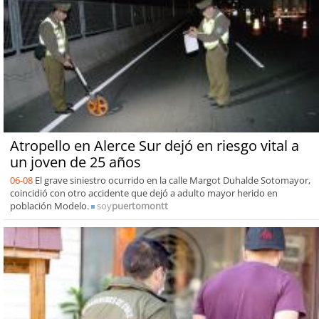
Atropello en Alerce Sur dejó en riesgo vital a
un joven de 25 años
06-08
El grave siniestro ocurrido en la calle Margot Duhalde Sotomayor,
coincidió con otro accidente que dejó a adulto mayor herido en
población Modelo.
soy
puertomontt