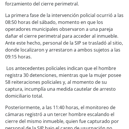
soy
sanantonio
forzamiento del cierre perimetral.
La primera fase de la intervención policial ocurrió a las
soy
chillán
08:50 horas del sábado, momento en que los
operadores municipales observaron a una pareja
soy
sancarlos
dañar el cierre perimetral para acceder al inmueble.
Ante este hecho, personal de la SIP se trasladó al sitio,
soy
talcahuano
donde localizaron y arrestaron a ambos sujetos a las
09:15 horas.
soy
concepción
Los antecedentes policiales indican que el hombre
soy
coronel
registra 30 detenciones, mientras que la mujer posee
58 reiteraciones policiales y, al momento de su
soy
arauco
captura, incumplía una medida cautelar de arresto
domiciliario total.
soy
temuco
Posteriormente, a las 11:40 horas, el monitoreo de
soy
valdivia
cámaras registró a un tercer hombre escalando el
cierre del mismo inmueble, quien fue capturado por
personal de la SIP bajo el cargo de usurpación no
soy
osorno