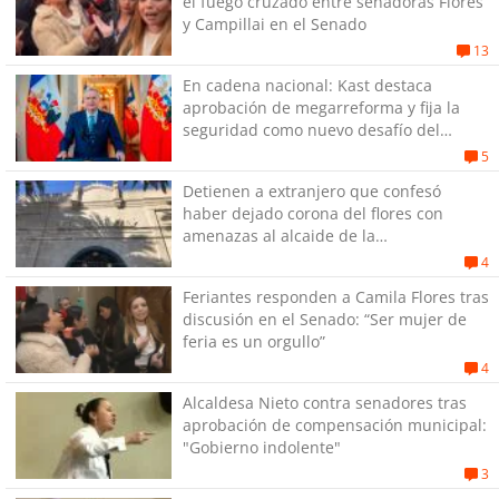
el fuego cruzado entre senadoras Flores
y Campillai en el Senado
13
En cadena nacional: Kast destaca
aprobación de megarreforma y fija la
seguridad como nuevo desafío del
Gobierno
5
Detienen a extranjero que confesó
haber dejado corona del flores con
amenazas al alcaide de la
exPenitenciaría
4
Feriantes responden a Camila Flores tras
discusión en el Senado: “Ser mujer de
feria es un orgullo”
4
Alcaldesa Nieto contra senadores tras
aprobación de compensación municipal:
"Gobierno indolente"
3