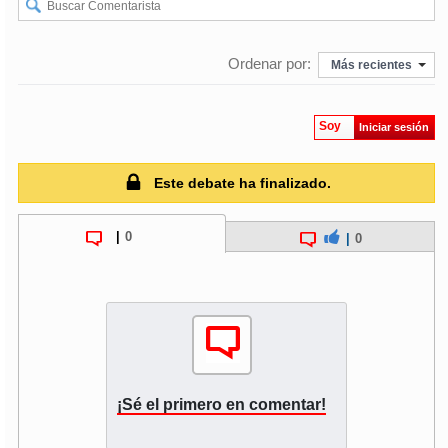
Ordenar por:
Más recientes
Soy
Iniciar sesión
Este debate ha finalizado.
|
0
|
0
¡Sé el primero en comentar!