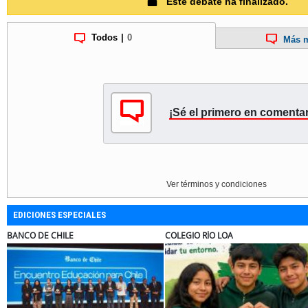
Este debate ha finalizado.
Todos
|
0
Más m
¡Sé el primero en comentar
Ver términos y condiciones
EDICIONES ESPECIALES
ANCO DE CHILE
COLEGIO RÍO LOA