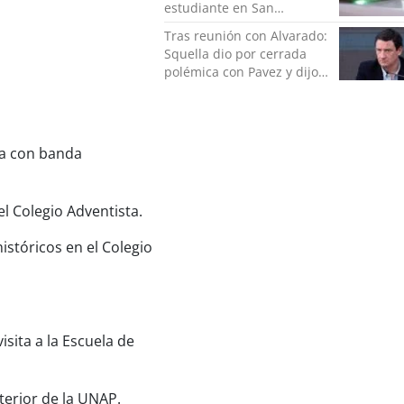
estudiante en San
Bernardo
Tras reunión con Alvarado:
Squella dio por cerrada
polémica con Pavez y dijo
que "nos ponemos detrás
de la decisión"
sta con banda
l Colegio Adventista.
istóricos en el Colegio
isita a la Escuela de
xterior de la UNAP.