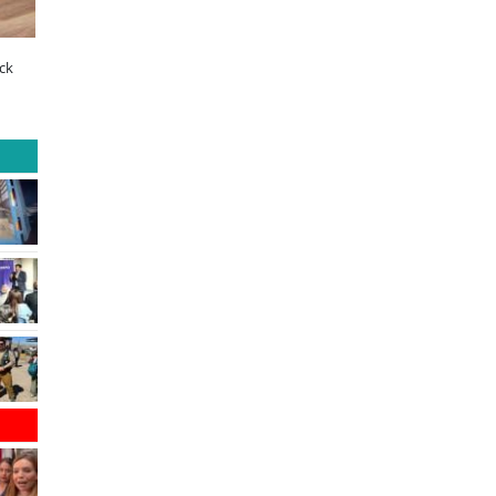
A dos años de la Ley Karin:
¿Qué buscan hoy las familias en la
especialistas afirman que el desafío es
tecnología para el hogar?
consolidar un cambio cultural en las
organizaciones