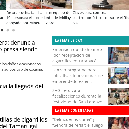
De una cocina familiar a un equipo de
Claves para comprar
10 personas: el crecimiento de Inkillay
electrodomésticos durante el Black
apoyado por Minera El Abra
Sale
LAS MÁS LEÍDAS
era: denuncia
o presa siendo
En prisión quedó hombre
por receptación de
cigarrillos en Tarapacá
or los daños ocasionados
also positivo de cocaína.
Lanzan programa para
iniciativas innovadoras de
emprendedores en
a la llegada del
Tarapacá
SAG reforzará
fiscalizaciones durante la
festividad de San Lorenzo
LAS MÁS COMENTADAS
llas de cigarrillos
“Delincuente, cuma” y
 del Tamarugal
“Señora de feria”: el fuego