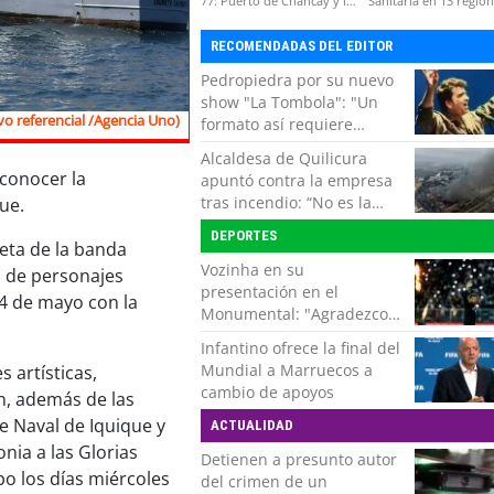
77: Puerto de Chancay y la
Sanitaria en 13 regio
competitividad de Chile
por virus hanta
RECOMENDADAS DEL EDITOR
Pedropiedra por su nuevo
show "La Tombola": "Un
vo referencial /Agencia Uno)
formato así requiere
interactuar con el público,
Alcaldesa de Quilicura
echar la talla y no tener
 conocer la
apuntó contra la empresa
miedo a equivocarse"
tras incendio: “No es la
ue.
primera vez, es la cuarta”
DEPORTES
reta de la banda
Vozinha en su
n de personajes
presentación en el
24 de mayo con la
Monumental: "Agradezco
del fondo de mi corazón
Infantino ofrece la final del
por todo el cariño, el apoyo
Mundial a Marruecos a
s artísticas,
del más grande de Chile"
cambio de apoyos
ón, además de las
 Naval de Iquique y
ACTUALIDAD
nia a las Glorias
Detienen a presunto autor
bo los días miércoles
del crimen de un