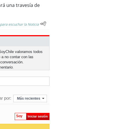
ará una travesía de
 para escuchar la Noticia
n SoyChile valoramos todos
 a no contar con las
 conversación.
entario.
r por:
Más recientes
Soy
Iniciar sesión