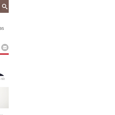
as
 60: