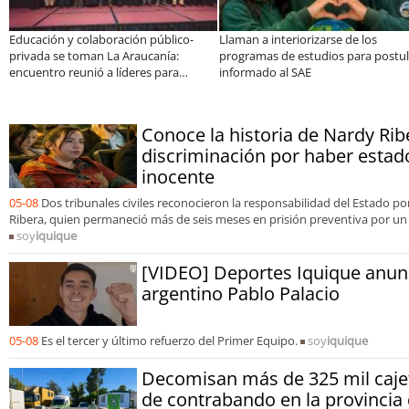
ducación y colaboración público-
Llaman a interiorizarse de los
rivada se toman La Araucanía:
programas de estudios para postular
ncuentro reunió a líderes para
informado al SAE
bordar las brechas y oportunidades
Conoce la historia de Nardy Rib
discriminación por haber estad
inocente
05-08
Dos tribunales civiles reconocieron la responsabilidad del Estado p
Ribera, quien permaneció más de seis meses en prisión preventiva por un f
soy
iquique
[VIDEO] Deportes Iquique anunci
argentino Pablo Palacio
05-08
Es el tercer y último refuerzo del Primer Equipo.
soy
iquique
Decomisan más de 325 mil cajeti
de contrabando en la provincia