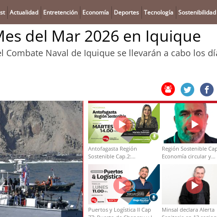
st
Actualidad
Entretención
Economía
Deportes
Tecnología
Sostenibilidad
Mes del Mar 2026 en Iquique
l Combate Naval de Iquique se llevarán a cabo los dí
Antofagasta Región
Región Sostenible Cap
Sostenible Cap.2:
Economía circular y
Educación ambiental y
desarrollo regional
formación de capacidades
técnicas
Puertos y Logística II Cap
Minsal declara Alerta