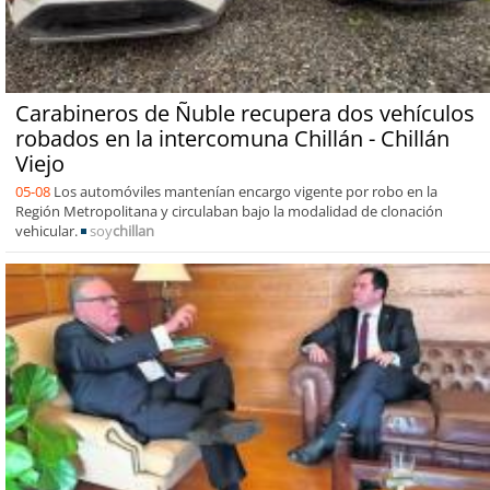
Carabineros de Ñuble recupera dos vehículos
robados en la intercomuna Chillán - Chillán
Viejo
05-08
Los automóviles mantenían encargo vigente por robo en la
Región Metropolitana y circulaban bajo la modalidad de clonación
vehicular.
soy
chillan