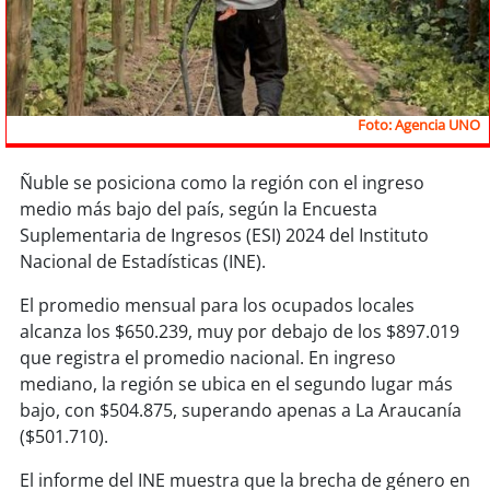
Sostenibilidad
soy
chile
soy
arica
Foto: Agencia UNO
soy
iquique
Ñuble se posiciona como la región con el ingreso
medio más bajo del país, según la Encuesta
soy
calama
Suplementaria de Ingresos (ESI) 2024 del Instituto
Nacional de Estadísticas (INE).
soy
antofagasta
El promedio mensual para los ocupados locales
alcanza los $650.239, muy por debajo de los $897.019
soy
copiapó
que registra el promedio nacional. En ingreso
mediano, la región se ubica en el segundo lugar más
soy
valparaíso
bajo, con $504.875, superando apenas a La Araucanía
($501.710).
soy
quillota
El informe del INE muestra que la brecha de género en