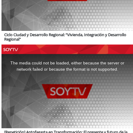
Ciclo Ciudad y Desarrollo Regional: “Vivienda, Integración y Desarrollo
Regional"
This
is
a
The media could not be loaded, either because the server or
modal
window.
network failed or because the format is not supported.
[Repetición] Antofagasta en Transformación: El presente y futuro de la