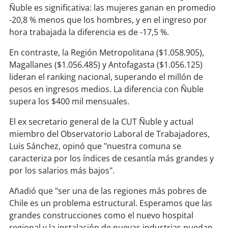
soy
sanantonio
Ñuble es significativa: las mujeres ganan en promedio
-20,8 % menos que los hombres, y en el ingreso por
soy
chillán
hora trabajada la diferencia es de -17,5 %.
soy
sancarlos
En contraste, la Región Metropolitana ($1.058.905),
Magallanes ($1.056.485) y Antofagasta ($1.056.125)
lideran el ranking nacional, superando el millón de
soy
talcahuano
pesos en ingresos medios. La diferencia con Ñuble
supera los $400 mil mensuales.
soy
concepción
El ex secretario general de la CUT Ñuble y actual
soy
coronel
miembro del Observatorio Laboral de Trabajadores,
Luis Sánchez, opinó que "nuestra comuna se
soy
arauco
caracteriza por los índices de cesantía más grandes y
por los salarios más bajos".
soy
temuco
Añadió que "ser una de las regiones más pobres de
soy
valdivia
Chile es un problema estructural. Esperamos que las
grandes construcciones como el nuevo hospital
soy
osorno
regional y la instalación de nuevas industrias puedan