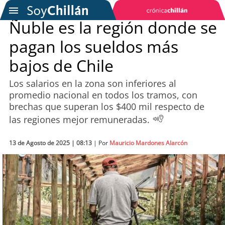
Ñuble es la región donde se
pagan los sueldos más
SOYTV
bajos de Chile
Los salarios en la zona son inferiores al
Podcast
promedio nacional en todos los tramos, con
brechas que superan los $400 mil respecto de
Actualidad
las regiones mejor remuneradas.
Entretención
13 de Agosto de 2025 | 08:13
| Por
Mauricio Mardones Alarcón
Economía
Deportes
Tecnología