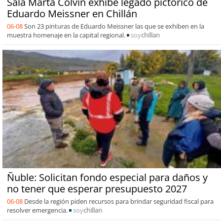
Sala Marta Colvin exhibe legado pictórico de
Eduardo Meissner en Chillán
06-08
Son 23 pinturas de Eduardo Meissner las que se exhiben en la
muestra homenaje en la capital regional.
soy
chillan
Ñuble: Solicitan fondo especial para daños y
no tener que esperar presupuesto 2027
06-08
Desde la región piden recursos para brindar seguridad fiscal para
resolver emergencia.
soy
chillan