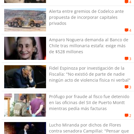
4
Alerta entre gremios de Codelco ante
propuesta de incorporar capitales
privados
4
Amparo Noguera demanda al Banco de
Chile tras millonaria estafa: exige más
de $528 millones
3
Fidel Espinoza por investigación de la
Fiscalía: "No existió de parte de nadie
ningún acto de violencia física ni verbal"
3
Prófugo por fraude al fisco fue detenido
en las oficinas del SII de Puerto Montt
mientras pedía más facturas
2
Lucho Miranda por dichos de Flores
contra senadora Campillai: "Pensar que