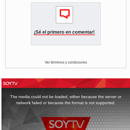
¡Sé el primero en comentar!
Ver términos y condiciones
This
is
a
The media could not be loaded, either because the server or
modal
window.
network failed or because the format is not supported.