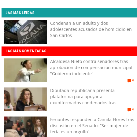
LAS MÁS LEÍDAS
Condenan a un adulto y dos
adolescentes acusados de homicidio en
San Carlos
LAS MÁS COMENTADAS
Alcaldesa Nieto contra senadores tras
aprobación de compensación municipal:
"Gobierno indolente"
5
Diputada republicana presenta
plataforma para apoyar a
exuniformados condenados tras
estallido social
5
Feriantes responden a Camila Flores tras
discusión en el Senado: “Ser mujer de
feria es un orgullo”