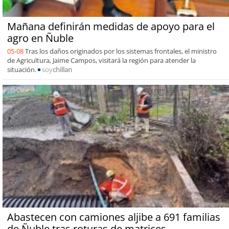
Mañana definirán medidas de apoyo para el
agro en Ñuble
05-08
Tras los daños originados por los sistemas frontales, el ministro
de Agricultura, Jaime Campos, visitará la región para atender la
situación.
soy
chillan
Abastecen con camiones aljibe a 691 familias
de Ñuble tras roturas de matrices