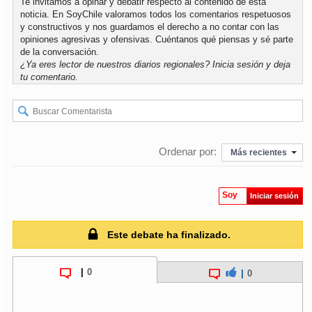
Te invitamos a opinar y debatir respecto al contenido de esta
noticia. En SoyChile valoramos todos los comentarios respetuosos
y constructivos y nos guardamos el derecho a no contar con las
opiniones agresivas y ofensivas. Cuéntanos qué piensas y sé parte
de la conversación.
¿Ya eres lector de nuestros diarios regionales?
Inicia sesión
y deja
tu comentario.
Ordenar por:
Más recientes
Soy
Iniciar sesión
Este debate ha finalizado.
|
0
|
0