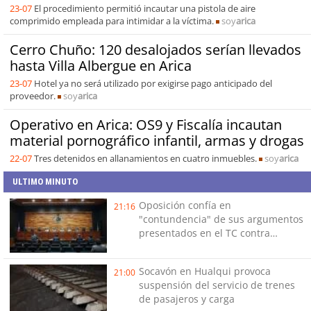
23-07
El procedimiento permitió incautar una pistola de aire
comprimido empleada para intimidar a la víctima.
soy
arica
Cerro Chuño: 120 desalojados serían llevados
hasta Villa Albergue en Arica
23-07
Hotel ya no será utilizado por exigirse pago anticipado del
proveedor.
soy
arica
Operativo en Arica: OS9 y Fiscalía incautan
material pornográfico infantil, armas y drogas
22-07
Tres detenidos en allanamientos en cuatro inmuebles.
soy
arica
ULTIMO MINUTO
Oposición confía en
21:16
"contundencia" de sus argumentos
presentados en el TC contra
Reconstrucción
Socavón en Hualqui provoca
21:00
suspensión del servicio de trenes
de pasajeros y carga