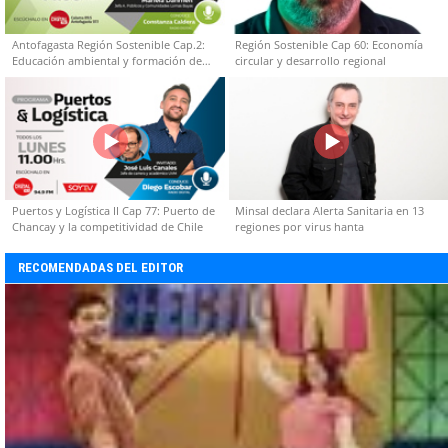
Antofagasta Región Sostenible Cap.2:
Región Sostenible Cap 60: Economía
Educación ambiental y formación de
circular y desarrollo regional
capacidades técnicas
Puertos y Logística II Cap 77: Puerto de
Minsal declara Alerta Sanitaria en 13
Chancay y la competitividad de Chile
regiones por virus hanta
RECOMENDADAS DEL EDITOR