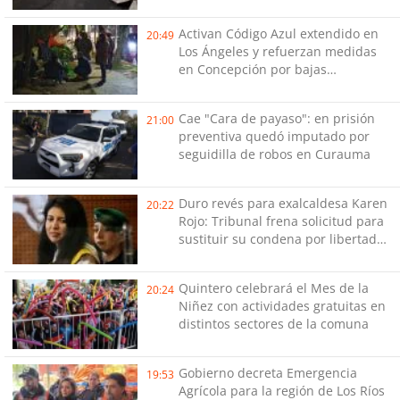
Activan Código Azul extendido en
20:49
Los Ángeles y refuerzan medidas
en Concepción por bajas
temperaturas de este fin de
semana
Cae "Cara de payaso": en prisión
21:00
preventiva quedó imputado por
seguidilla de robos en Curauma
Duro revés para exalcaldesa Karen
20:22
Rojo: Tribunal frena solicitud para
sustituir su condena por libertad
vigilada intensiva
Quintero celebrará el Mes de la
20:24
Niñez con actividades gratuitas en
distintos sectores de la comuna
Gobierno decreta Emergencia
19:53
Agrícola para la región de Los Ríos