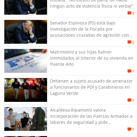
ningún acto de violencia física ni verbal"
3
Senador Espinoza (PS) está bajo
investigación de la Fiscalía por
acusaciones cruzadas de agresión con
su pareja
2
Matrimonio y sus hijas fueron
intimidados al interior de su vivienda en
Puente Alto
1
Detienen a sujeto acusado de amenazar
a funcionarios de PDI y Carabineros en
Laguna Verde
1
Alcaldesa Ripamonti valora
incorporación de las Fuerzas Armadas a
labores de seguridad y pide
“responsabilidad política”
1