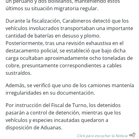
un peruano y dos bolivianos, manteniendo estos
soy
sanantonio
últimos su situación migratoria regular.
soy
chillán
Durante la fiscalización, Carabineros detectó que los
vehículos involucrados transportaban una importante
soy
sancarlos
cantidad de baterías en desuso y plomo.
Posteriormente, tras una revisión exhaustiva en el
soy
talcahuano
destacamento policial, se estableció que bajo dicha
carga ocultaban aproximadamente ocho toneladas de
soy
concepción
cobre, presuntamente correspondientes a cables
sustraídos.
soy
coronel
Además, se verificó que uno de los camiones mantenía
soy
arauco
irregularidades en su documentación.
Por instrucción del Fiscal de Turno, los detenidos
soy
temuco
pasarán a control de detención, mientras que los
vehículos y especies incautadas quedaron a
soy
valdivia
disposición de Aduanas.
Click para escuchar la Noticia
soy
osorno