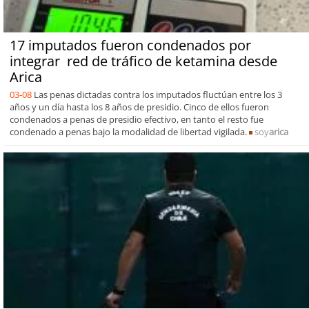
17 imputados fueron condenados por
integrar red de tráfico de ketamina desde
Arica
03-08
Las penas dictadas contra los imputados fluctúan entre los 3
años y un día hasta los 8 años de presidio. Cinco de ellos fueron
condenados a penas de presidio efectivo, en tanto el resto fue
condenado a penas bajo la modalidad de libertad vigilada.
soy
arica