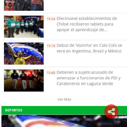
Diecinueve establecimientos de
19:24
Chiloé recibieron tablets para
apoyar el aprendizaje de
estudiantes
Debut de 'Vozinha' en Colo Colo se
19:18
verá en Argentina, Brasil y México
Detienen a sujeto acusado de
19:40
amenazar a funcionarios de PDI y
Carabineros en Laguna Verde
Ver Más
DEPORTES