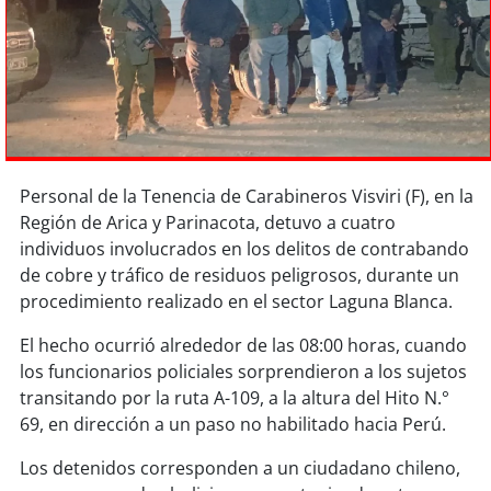
Sostenibilidad
soy
chile
soy
arica
soy
iquique
Personal de la Tenencia de Carabineros Visviri (F), en la
Región de Arica y Parinacota, detuvo a cuatro
soy
calama
individuos involucrados en los delitos de contrabando
de cobre y tráfico de residuos peligrosos, durante un
soy
antofagasta
procedimiento realizado en el sector Laguna Blanca.
soy
copiapó
El hecho ocurrió alrededor de las 08:00 horas, cuando
los funcionarios policiales sorprendieron a los sujetos
soy
valparaíso
transitando por la ruta A-109, a la altura del Hito N.°
69, en dirección a un paso no habilitado hacia Perú.
soy
quillota
Los detenidos corresponden a un ciudadano chileno,