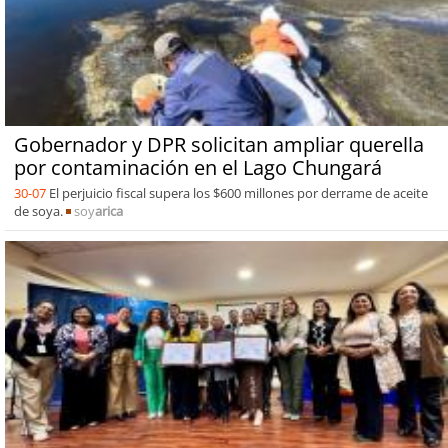
Gobernador y DPR solicitan ampliar querella
por contaminación en el Lago Chungará
30-07
El perjuicio fiscal supera los $600 millones por derrame de aceite
de soya.
soy
arica