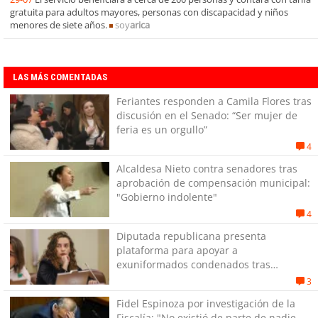
gratuita para adultos mayores, personas con discapacidad y niños
menores de siete años.
soy
arica
LAS MÁS COMENTADAS
Feriantes responden a Camila Flores tras
discusión en el Senado: “Ser mujer de
feria es un orgullo”
4
Alcaldesa Nieto contra senadores tras
aprobación de compensación municipal:
"Gobierno indolente"
4
Diputada republicana presenta
plataforma para apoyar a
exuniformados condenados tras
estallido social
3
Fidel Espinoza por investigación de la
Fiscalía: "No existió de parte de nadie