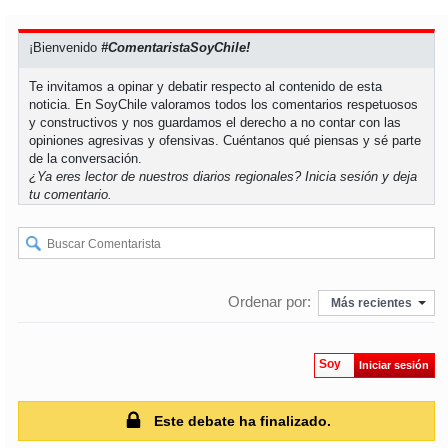
soy
puertomontt
¡Bienvenido
#ComentaristaSoyChile!
Te invitamos a opinar y debatir respecto al contenido de esta
soy
chiloé
noticia. En SoyChile valoramos todos los comentarios respetuosos
y constructivos y nos guardamos el derecho a no contar con las
opiniones agresivas y ofensivas. Cuéntanos qué piensas y sé parte
de la conversación.
¿Ya eres lector de nuestros diarios regionales?
Inicia sesión
y deja
tu comentario.
Ordenar por:
Más recientes
Soy
Iniciar sesión
Este debate ha finalizado.