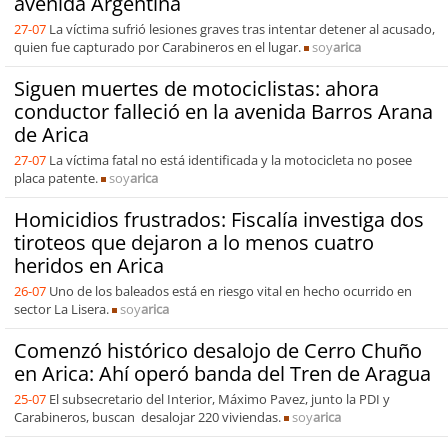
avenida Argentina
27-07
La víctima sufrió lesiones graves tras intentar detener al acusado,
quien fue capturado por Carabineros en el lugar.
soy
arica
Siguen muertes de motociclistas: ahora
conductor falleció en la avenida Barros Arana
de Arica
27-07
La víctima fatal no está identificada y la motocicleta no posee
placa patente.
soy
arica
Homicidios frustrados: Fiscalía investiga dos
tiroteos que dejaron a lo menos cuatro
heridos en Arica
26-07
Uno de los baleados está en riesgo vital en hecho ocurrido en
sector La Lisera.
soy
arica
Comenzó histórico desalojo de Cerro Chuño
en Arica: Ahí operó banda del Tren de Aragua
25-07
El subsecretario del Interior, Máximo Pavez, junto la PDI y
Carabineros, buscan desalojar 220 viviendas.
soy
arica